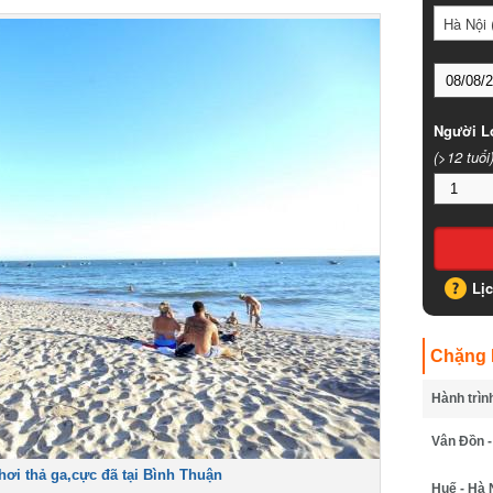
Hà Nội (
Người Lớ
(>12 tuổi)
Lịc
Chặng B
Hành trình
Vân Đồn - 
i thả ga,cực đã tại Bình Thuận
Huế - Hà N