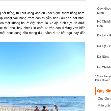
Quy Nhơn -
nổi tiếng, thu hút đông đảo du khách ghé thăm hằng năm.
Minh
 choẹt với hàng trăm con thuyền neo đậu san sát nhau
Hồ Chí Minh
t có một không hai ở Việt Nam, lái xe địa hình cực đã dưới
Hòa
 thu nhỏ, hay check in chất lừ trên con đường ven biển
t hoạt động đều mang du khách đi từ bất ngờ này đến
Đà Lạt - Hồ
Đà Lạt - Vi
Đà Nẵng - 
Hồ Chí Min
* Chưa bao gồm
trong chuyến b
Quy dịn
Quy định m
cần biết
Mẫu giấy 