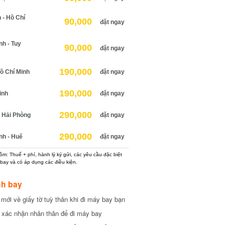
 Hồ Chí
90,000
đặt ngay
 - Tuy
90,000
đặt ngay
190,000
 Chí Minh
đặt ngay
190,000
nh
đặt ngay
290,000
Hải Phòng
đặt ngay
290,000
h - Huế
đặt ngay
: Thuế + phí, hành lý ký gửi, các yêu cầu đặc biệt
ay và có áp dụng các điều kiện.
h bay
ới về giấy tờ tuỳ thân khi đi máy bay bạn
xác nhận nhân thân để đi máy bay