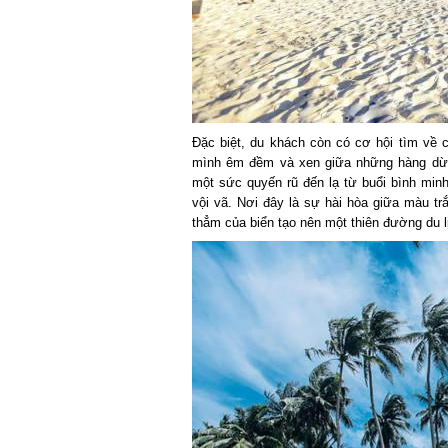
Đặc biệt, du khách còn có cơ hội tìm về cả
mình êm đềm và xen giữa những hàng dừa ca
một sức quyến rũ đến lạ từ buổi bình minh 
vội vã. Nơi đây là sự hài hòa giữa màu tr
thẳm của biển tạo nên một thiên đường du lị