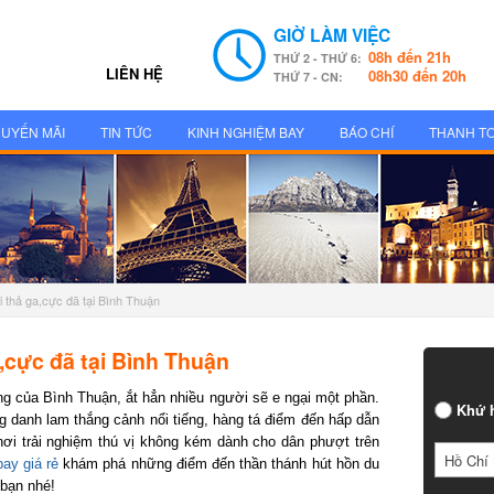
GIỜ LÀM VIỆC
08h đến 21h
THỨ 2 - THỨ 6:
LIÊN HỆ
08h30 đến 20h
THỨ 7 - CN:
UYẾN MÃI
TIN TỨC
KINH NGHIỆM BAY
BÁO CHÍ
THANH T
 thả ga,cực đã tại Bình Thuận
cực đã tại Bình Thuận
 của Bình Thuận, ắt hẳn nhiều người sẽ e ngại một phần.
Khứ h
danh lam thắng cảnh nổi tiếng, hàng tá điểm đến hấp dẫn
ơi trải nghiệm thú vị không kém dành cho dân phượt trên
Hồ Chí 
y giá rẻ
khám phá những điểm đến thần thánh hút hồn du
bạn nhé!