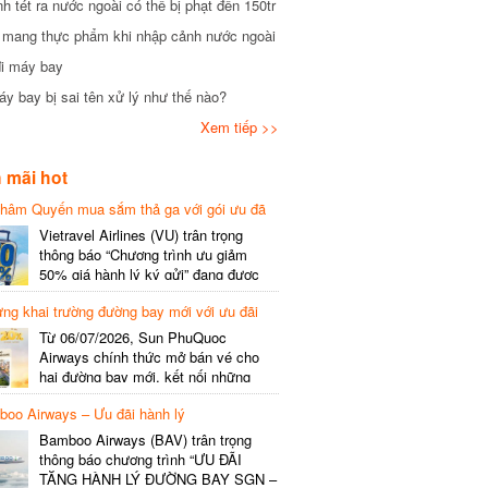
tét ra nước ngoài có thể bị phạt đến 150tr
mang thực phẩm khi nhập cảnh nước ngoài
i máy bay
 bay bị sai tên xử lý như thế nào?
Xem tiếp >>
mãi hot
hâm Quyến mua sắm thả ga với gói ưu đã
phí gói cước
Vietravel Airlines (VU) trân trọng
thông báo “Chương trình ưu giảm
50% giá hành lý ký gửi” đang được
triển khai cho đường bay quốc tế mới
g khai trường đường bay mới với ưu đãi
kết nối từ TP. Hồ Chí Minh
(SGN) đi Thâm Quyến – Trung Quốc
Từ 06/07/2026, Sun PhuQuoc
(SZX), chi tiết như sau: LỊCH BAY
Airways chính thức mở bán vé cho
CHI TIẾT Đường bay SHCB Giờ khởi
hai đường bay mới, kết nối những
hành Giờ đến Tần suất…
điểm đến giàu trải nghiệm, giúp hành
o Airways – Ưu đãi hành lý
khách khám phá vẻ đẹp thiên nhiên
và văn hóa của miền Trung Việt Nam.
Bamboo Airways (BAV) trân trọng
Thông tin đường bay mới Đường bay
thông báo chương trình “ƯU ĐÃI
SHCB Giờ bay Tần suất Thời gian
TẶNG HÀNH LÝ ĐƯỜNG BAY SGN –