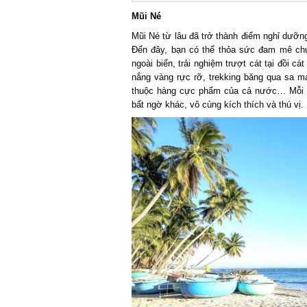
Mũi Né
Mũi Né từ lâu đã trở thành điểm nghỉ dưỡng 
Đến đây, bạn có thể thỏa sức đam mê chụp
ngoài biển, trải nghiệm trượt cát tại đồi cá
nắng vàng rực rỡ, trekking băng qua sa mạc
thuộc hàng cực phẩm của cả nước… Mỗi mộ
bất ngờ khác, vô cùng kích thích và thú vị.