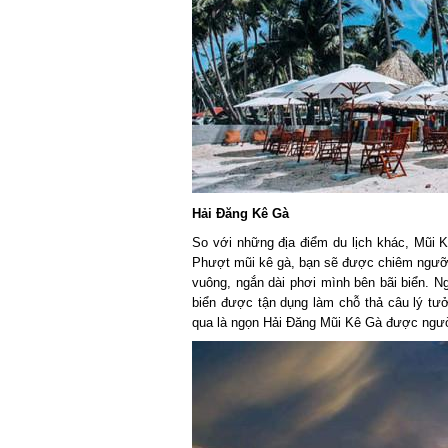
Hải Đăng Kê Gà
So với những địa điểm du lịch khác, Mũi Kê 
Phượt mũi kê gà, bạn sẽ được chiêm ngưỡng
vuông, ngắn dài phơi mình bên bãi biển. N
biển được tận dụng làm chỗ thả câu lý tưở
qua là ngọn Hải Đăng Mũi Kê Gà được ngườ