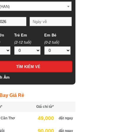
HAN)
n
Trẻ Em
Em Bé
(2-12 tuổi)
(0-2 tuổi)
h Âm
ay Giá Rẻ
*
Giá chỉ từ*
49,000
Cần Thơ
đặt ngay
90,000
ội
đặt ngay