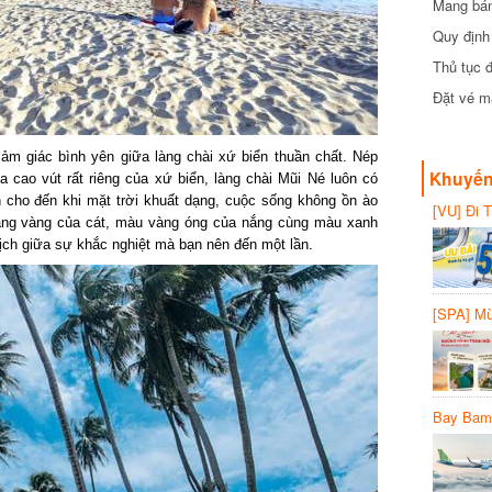
Mang bánh 
đồng
Quy định 
Thủ tục đ
Đặt vé máy
m giác bình yên giữa làng chài xứ biển thuần chất. Nép
Khuyến 
o vút rất riêng của xứ biển, làng chài Mũi Né luôn có
cho đến khi mặt trời khuất dạng, cuộc sống không ồn ào
[VU] Đi T
ắng vàng của cát, màu vàng óng của nắng cùng màu xanh
giảm 50% 
ch giữa sự khắc nghiệt mà bạn nên đến một lần.
[SPA] Mừn
20%
Bay Bambo