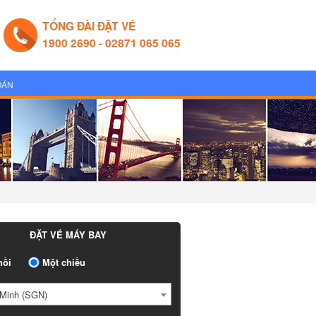
TỔNG ĐÀI ĐẶT VÉ
1900 2690 - 02871 065 065
OÁN
ĐẶT VÉ MÁY BAY
ồi
Một chiều
Minh (SGN)