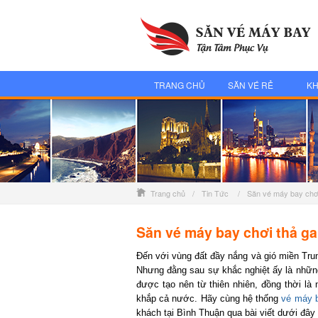
TRANG CHỦ
SĂN VÉ RẺ
KH
Trang chủ
/
Tin Tức
/
Săn vé máy bay chơi
Săn vé máy bay chơi thả ga,
Đến với vùng đất đầy nắng và gió miền Trung
Nhưng đằng sau sự khắc nghiệt ấy là những 
được tạo nên từ thiên nhiên, đồng thời là n
khắp cả nước. Hãy cùng hệ thống
vé máy ba
khách tại Bình Thuận qua bài viết dưới đây 