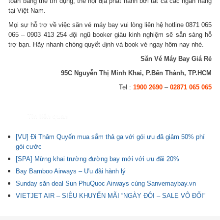
toán bằng thẻ tín dụng, thẻ nội địa phát hành bởi tất cả các ngân hàng
tại Việt Nam.
Mọi sự hỗ trợ về việc săn vé máy bay vui lòng liên hệ hotline 0871 065
065 – 0903 413 254 đội ngũ booker giàu kinh nghiệm sẽ sẵn sàng hỗ
trợ bạn. Hãy nhanh chóng quyết định và book vé ngay hôm nay nhé.
Săn Vé Máy Bay Giá Rẻ
95C Nguyễn Thị Minh Khai, P.Bến Thành, TP.HCM
Tel :
1900 2690
–
02871 065 065
Tin liên quan
[VU] Đi Thâm Quyến mua sắm thả ga với gói ưu đã giảm 50% phí
gói cước
[SPA] Mừng khai trường đường bay mới với ưu đãi 20%
Bay Bamboo Airways – Ưu đãi hành lý
Sunday săn deal Sun PhuQuoc Airways cùng Sanvemaybay.vn
VIETJET AIR – SIÊU KHUYẾN MÃI “NGÀY ĐÔI – SALE VÔ ĐỐI”