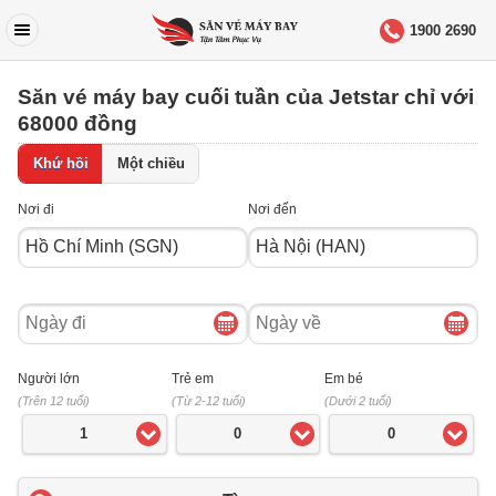
1900 2690
Săn vé máy bay cuối tuần của Jetstar chỉ với
68000 đồng
Khứ hồi
Một chiều
Nơi đi
Nơi đến
Ngày
Ngày
đi
về
Người lớn
Trẻ em
Em bé
(Trên 12 tuổi)
(Từ 2-12 tuổi)
(Dưới 2 tuổi)
1
0
0