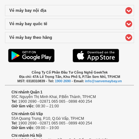
Vé máy bay nội địa
click to expand contents
Vé máy bay quốc tế
click to expand contents
Vé máy bay theo hãng
click to expand contents
Công Ty Cổ Phần Đầu Tư Công Nghệ GeekTek
Địa chỉ: 47A Lê Trọng Tấn, Khu Phố 5, P.Tân Sơn Nhì, TP.HCM
MST: 0318310839 - Tel:
1900 2690
- Email:
info@sanvemaybay.vn
Chi nhánh Quận 1
95C Nguyễn Thị Minh Khai, P.Bến Thành, TP.HCM
Tel
: 1900 2690 - 02871 065 065 - 0898 400 254
Giờ làm việc
: 08:30 – 21:00
Chi nhánh Gò Vấp
55A Quang Trung, P.10, Q.Gò Vấp, TP.HCM
Tel
: 1900 2690 - 02871 065 065 - 0899 400 254
Giờ làm việc
: 09:00 – 19:00
Chi nhánh Hà Nội