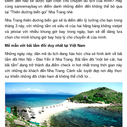
Điểm đến nào sẽ được bạn chọn cho chuyến du lịch của mình? Hãy
cùng sanvemaybay.vn điểm danh những điểm đến không thể bỏ qua
tại “Thiên đường biển gọi” Nha Trang nhé.
Nha Trang thiên đường biển gọi sẽ là điểm đến lý tưởng cho bạn trong
tháng 3 này, với những tấm vé siêu rẻ của hai hãng hàng không vietjet
và jetstar với nhiều khung giờ bay trong ngày, bạn sẽ dễ dàng lựa
chọn cho mình khung giờ bay hợp lý cho chuyến đi của mình.
Mê mẫn với bãi tắm đôi duy nhất tại Việt Nam
Những ngày này, dân mê du lịch đang háo hức chia sẻ hình ảnh về bãi
tắm đôi Hòn Nội – Đảo Yến ở Nha Trang. Bãi tắm đôi “một bờ cát, hai
bãi tắm” đang trở thành địa điểm check in hot nhất trong thời gian này
với những du khách đến Nha Trang. Cảnh sắc tuyệt đẹp nơi đây thực
sự khiến những đôi chân ham đi không thể chối từ…