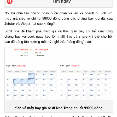
Tìm ngay
Nói lời chia tay những ngày buồn chán và lên kế hoạch du lịch với
mức giá siêu rẻ chỉ từ 99000 đồng cùng các chặng bay ưu đãi của
Jetstar và Vietjet, tại sao không?
Lướt nhẹ để khám phá mức giá và thời gian bay chi tiết của từng
chặng bay và book ngay kẻo lỡ nha!!! Tag và share khí thế cho hội
bạn để cùng tận hưởng một kỳ nghỉ thật “năng động” nào.
Săn vé máy bay giá rẻ đi Nha Trang chỉ từ 99000 đồng