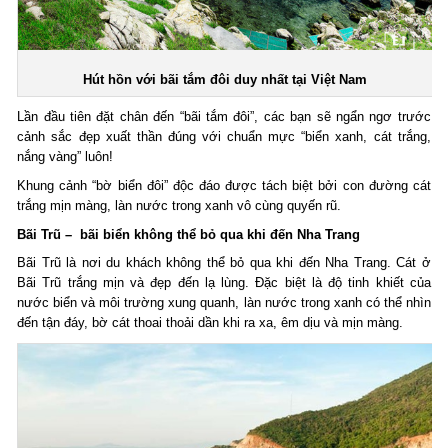
Hút hồn với bãi tắm đôi duy nhất tại Việt Nam
Lần đầu tiên đặt chân đến “bãi tắm đôi”, các bạn sẽ ngẩn ngơ trước
cảnh sắc đẹp xuất thần đúng với chuẩn mực “biển xanh, cát trắng,
nắng vàng” luôn!
Khung cảnh “bờ biển đôi” độc đáo được tách biệt bởi con đường cát
trắng mịn màng, làn nước trong xanh vô cùng quyến rũ.
Bãi Trũ – bãi biển không thể bỏ qua khi đến Nha Trang
Bãi Trũ là nơi du khách không thể bỏ qua khi đến Nha Trang. Cát ở
Bãi Trũ trắng mịn và đẹp đến lạ lùng. Đặc biệt là độ tinh khiết của
nước biển và môi trường xung quanh, làn nước trong xanh có thể nhìn
đến tận đáy, bờ cát thoai thoải dần khi ra xa, êm dịu và mịn màng.