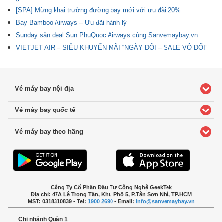
[SPA] Mừng khai trường đường bay mới với ưu đãi 20%
Bay Bamboo Airways – Ưu đãi hành lý
Sunday săn deal Sun PhuQuoc Airways cùng Sanvemaybay.vn
VIETJET AIR – SIÊU KHUYẾN MÃI “NGÀY ĐÔI – SALE VÔ ĐỐI”
Vé máy bay nội địa
click to expand contents
Vé máy bay quốc tế
click to expand contents
Vé máy bay theo hãng
click to expand contents
Công Ty Cổ Phần Đầu Tư Công Nghệ GeekTek
Địa chỉ: 47A Lê Trọng Tấn, Khu Phố 5, P.Tân Sơn Nhì, TP.HCM
MST: 0318310839 - Tel:
1900 2690
- Email:
info@sanvemaybay.vn
Chi nhánh Quận 1