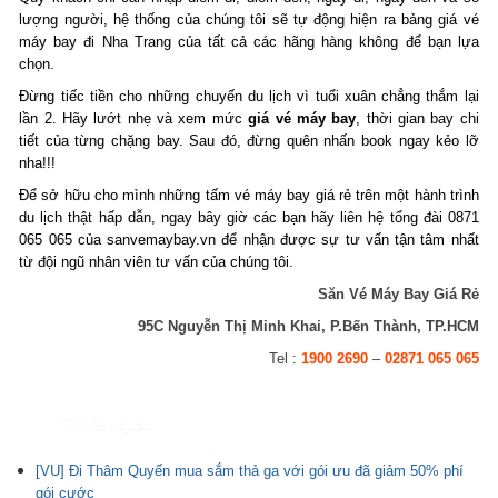
lượng người, hệ thống của chúng tôi sẽ tự động hiện ra bảng giá vé
máy bay đi Nha Trang của tất cả các hãng hàng không để bạn lựa
chọn.
Đừng tiếc tiền cho những chuyến du lịch vì tuổi xuân chẳng thắm lại
lần 2. Hãy lướt nhẹ và xem mức
giá vé máy bay
, thời gian bay chi
tiết của từng chặng bay. Sau đó, đừng quên nhấn book ngay kẻo lỡ
nha!!!
Để sở hữu cho mình những tấm vé máy bay giá rẻ trên một hành trình
du lịch thật hấp dẫn, ngay bây giờ các bạn hãy liên hệ tổng đài 0871
065 065 của sanvemaybay.vn để nhận được sự tư vấn tận tâm nhất
từ đội ngũ nhân viên tư vấn của chúng tôi.
Săn Vé Máy Bay Giá Rẻ
95C Nguyễn Thị Minh Khai, P.Bến Thành, TP.HCM
Tel :
1900 2690
–
02871 065 065
Tin liên quan
[VU] Đi Thâm Quyến mua sắm thả ga với gói ưu đã giảm 50% phí
gói cước