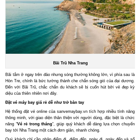
Bãi Trũ Nha Trang
Bãi tắm ở ngay trên đảo nhưng sóng thường không lớn, vì phía sau là
Hòn Tre, chính là bức tường thành che chắn sóng gió của đại dương.
Đến với Bãi Trũ, chắc chắn du khách sẽ bị cuốn hút bởi vẻ đẹp kỳ
diệu của thiên nhiên nơi đây.
Đặt vé máy bay giá rẻ dễ như trở bàn tay
Hệ thống đặt vé online của sanvemaybay.vn tích hợp nhiều tính năng
thông minh, với giao diện thân thiện với người dùng, đặc biệt là chức
năng “
Vé rẻ trong tháng
”, giúp quý khách dễ dàng lựa chọn chuyến
bay tới Nha Trang một cách đơn giản, nhanh chóng.
Quý khách chỉ cần nhập điểm đi, điểm đến, ngày đi, ngày đến và số