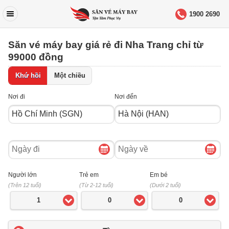
1900 2690
Săn vé máy bay giá rẻ đi Nha Trang chỉ từ
99000 đồng
Khứ hồi
Một chiều
Nơi đi
Nơi đến
Ngày
Ngày
đi
về
Người lớn
Trẻ em
Em bé
(Trên 12 tuổi)
(Từ 2-12 tuổi)
(Dưới 2 tuổi)
1
0
0