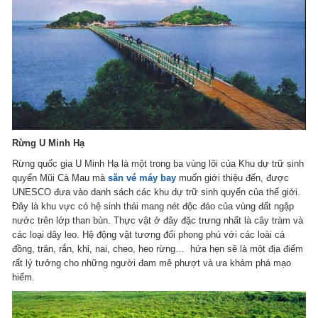
Rừng U Minh Hạ
Rừng quốc gia U Minh Hạ là một trong ba vùng lõi của Khu dự trữ sinh
quyển Mũi Cà Mau mà
săn vé máy bay
muốn giới thiệu đến, được
UNESCO đưa vào danh sách các khu dự trữ sinh quyển của thế giới.
Đây là khu vực có hệ sinh thái mang nét độc đáo của vùng đất ngập
nước trên lớp than bùn. Thực vật ở đây đặc trưng nhất là cây tràm và
các loại dây leo. Hệ động vật tương đối phong phú với các loài cá
đồng, trăn, rắn, khỉ, nai, cheo, heo rừng… hứa hẹn sẽ là một địa điểm
rất lý tưởng cho những người đam mê phượt và ưa khám phá mạo
hiểm.