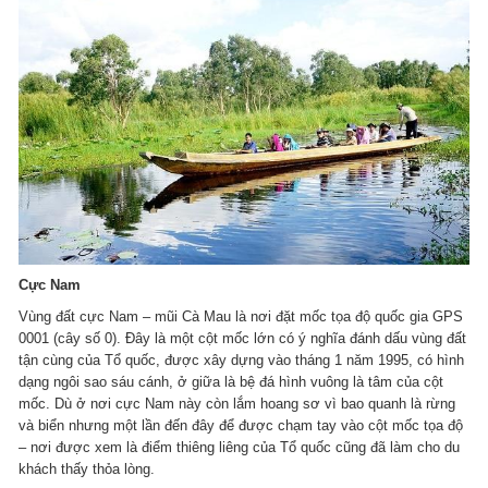
Cực Nam
Vùng đất cực Nam – mũi Cà Mau là nơi đặt mốc tọa độ quốc gia GPS
0001 (cây số 0). Đây là một cột mốc lớn có ý nghĩa đánh dấu vùng đất
tận cùng của Tổ quốc, được xây dựng vào tháng 1 năm 1995, có hình
dạng ngôi sao sáu cánh, ở giữa là bệ đá hình vuông là tâm của cột
mốc. Dù ở nơi cực Nam này còn lắm hoang sơ vì bao quanh là rừng
và biển nhưng một lần đến đây để được chạm tay vào cột mốc tọa độ
– nơi được xem là điểm thiêng liêng của Tổ quốc cũng đã làm cho du
khách thấy thỏa lòng.