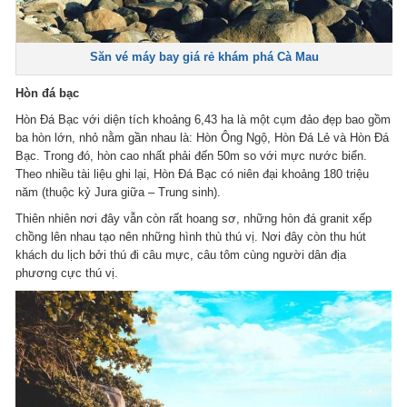
Săn vé máy bay giá rẻ khám phá Cà Mau
Hòn đá bạc
Hòn Đá Bạc với diện tích khoảng 6,43 ha là một cụm đảo đẹp bao gồm
ba hòn lớn, nhỏ nằm gần nhau là: Hòn Ông Ngộ, Hòn Đá Lẻ và Hòn Đá
Bạc. Trong đó, hòn cao nhất phải đến 50m so với mực nước biển.
Theo nhiều tài liệu ghi lại, Hòn Đá Bạc có niên đại khoảng 180 triệu
năm (thuộc kỷ Jura giữa – Trung sinh).
Thiên nhiên nơi đây vẫn còn rất hoang sơ, những hòn đá granit xếp
chồng lên nhau tạo nên những hình thù thú vị. Nơi đây còn thu hút
khách du lịch bởi thú đi câu mực, câu tôm cùng người dân địa
phương cực thú vị.