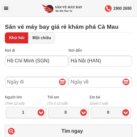
1900 2690
Săn vé máy bay giá rẻ khám phá Cà Mau
Khứ hồi
Một chiều
Nơi đi
Nơi đến
Ngày
Ngày
đi
về
Người lớn
Trẻ em
Em bé
(Trên 12 tuổi)
(Từ 2-12 tuổi)
(Dưới 2 tuổi)
1
0
0
Tìm ngay