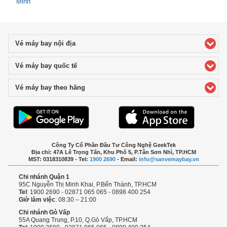
Minh
Vé máy bay nội địa
click to expand contents
Vé máy bay quốc tế
click to expand contents
Vé máy bay theo hãng
click to expand contents
Công Ty Cổ Phần Đầu Tư Công Nghệ GeekTek
Địa chỉ: 47A Lê Trọng Tấn, Khu Phố 5, P.Tân Sơn Nhì, TP.HCM
MST: 0318310839 - Tel:
1900 2690
- Email:
info@sanvemaybay.vn
Chi nhánh Quận 1
95C Nguyễn Thị Minh Khai, P.Bến Thành, TP.HCM
Tel
: 1900 2690 - 02871 065 065 - 0898 400 254
Giờ làm việc
: 08:30 – 21:00
Chi nhánh Gò Vấp
55A Quang Trung, P.10, Q.Gò Vấp, TP.HCM