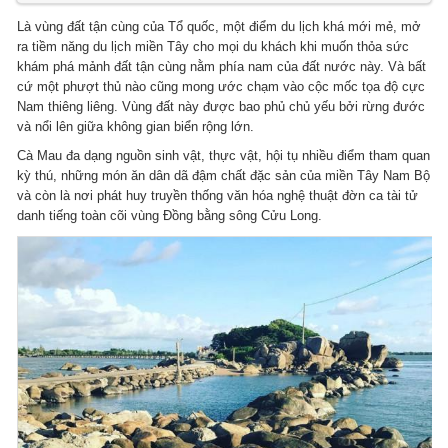
Là vùng đất tận cùng của Tổ quốc, một điểm du lịch khá mới mẻ, mở
ra tiềm năng du lịch miền Tây cho mọi du khách khi muốn thỏa sức
khám phá mảnh đất tận cùng nằm phía nam của đất nước này. Và bất
cứ một phượt thủ nào cũng mong ước chạm vào cộc mốc tọa độ cực
Nam thiêng liêng. Vùng đất này được bao phủ chủ yếu bởi rừng đước
và nổi lên giữa không gian biển rộng lớn.
Cà Mau đa dạng nguồn sinh vật, thực vật, hội tụ nhiều điểm tham quan
kỳ thú, những món ăn dân dã đậm chất đặc sản của miền Tây Nam Bộ
và còn là nơi phát huy truyền thống văn hóa nghệ thuật đờn ca tài tử
danh tiếng toàn cõi vùng Đồng bằng sông Cửu Long.