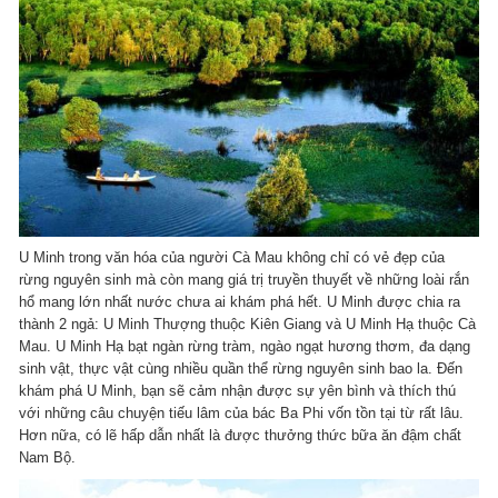
U Minh trong văn hóa của người Cà Mau không chỉ có vẻ đẹp của
rừng nguyên sinh mà còn mang giá trị truyền thuyết về những loài rắn
hổ mang lớn nhất nước chưa ai khám phá hết. U Minh được chia ra
thành 2 ngả: U Minh Thượng thuộc Kiên Giang và U Minh Hạ thuộc Cà
Mau. U Minh Hạ bạt ngàn rừng tràm, ngào ngạt hương thơm, đa dạng
sinh vật, thực vật cùng nhiều quần thể rừng nguyên sinh bao la. Đến
khám phá U Minh, bạn sẽ cảm nhận được sự yên bình và thích thú
với những câu chuyện tiếu lâm của bác Ba Phi vốn tồn tại từ rất lâu.
Hơn nữa, có lẽ hấp dẫn nhất là được thưởng thức bữa ăn đậm chất
Nam Bộ.