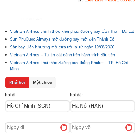
Tin liên quan
Vietnam Airlines chính thức khôi phục đường bay Cần Thơ – Đà Lạt
Sun PhuQuoc Airways mở đường bay mới đến Thành Đô
Sân bay Liên Khương mở cửa trở lại từ ngày 19/08/2026
Vietnam Airlines – Tự tin cất cánh trên hành trình đầu tiên
Vietnam Airlines khai thác đường bay thẳng Phuket – TP. Hồ Chí
Minh
Khứ hồi
Một chiều
Nơi đi
Nơi đến
Ngày
Ngày
đi
về