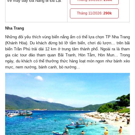
Vé máy bay Đà Nẵng đi Đà Lạt
Tháng 11/2026:
290k
Nha Trang
Những đôi yêu thích vùng biển nắng ấm có thể lựa chọn TP Nha Trang
(Khánh Hòa). Du khách đừng bỏ lỡ tắm biển, chơi dù lượn… trên bãi
biển Trần Phú trải dài 12 km ở trung tâm thành phố. Ngoài ra là tham
gia các tour đảo tham quan Bãi Tranh, Hòn Tằm, Hòn Mun… Trong
ngày, du khách có thể thưởng thức hàng loạt món ngon như bánh xèo
mực, nem nướng, bánh canh, bò nướng…