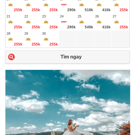
255k
255k
255k
290k
518k
416k
255k
21
22
23
24
25
26
27
255k
255k
255k
290k
549k
416k
255k
28
29
30
255k
255k
255k
Tìm ngay