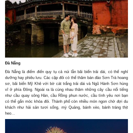
Đà Nẵng
Đà Nẵng là điểm điến quy tụ cả núi lẫn bãi biển trải dài, có thể nghỉ
dưỡng hay phiêu lưu. Các cặp đôi có thể thăm bán đảo Sơn Trà hoang
sơ, bãi biển Mỹ Khê với bờ cát trắng trải dài và Ngũ Hành Sơn hùng
vĩ ở phía Đông. Ngoài ra là cùng nhau thăm những cây cầu nổi tiếng
như cầu quay sông Hàn, cầu Rồng phun nước, cầu tình yêu nơi bạn
có thể gắn móc khóa đôi. Thành phố còn nhiều món ngon chờ đợi du
khách như hải sản tươi sống, mỳ Quảng, bánh xèo, bánh tráng thịt
heo…