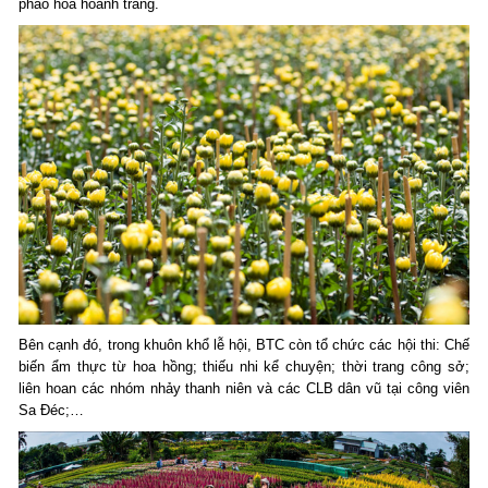
pháo hoa hoành tráng.
Bên cạnh đó, trong khuôn khổ lễ hội, BTC còn tổ chức các hội thi: Chế
biến ẩm thực từ hoa hồng; thiếu nhi kể chuyện; thời trang công sở;
liên hoan các nhóm nhảy thanh niên và các CLB dân vũ tại công viên
Sa Đéc;…