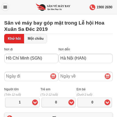
1900 2690
Săn vé máy bay góp mặt trong Lễ hội Hoa
Xuân Sa Đéc 2019
Khứ hồi
Một chiều
Nơi đi
Nơi đến
Ngày
Ngày
đi
về
Người lớn
Trẻ em
Em bé
(Trên 12 tuổi)
(Từ 2-12 tuổi)
(Dưới 2 tuổi)
1
0
0