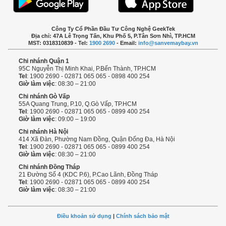
Công Ty Cổ Phần Đầu Tư Công Nghệ GeekTek
Địa chỉ: 47A Lê Trọng Tấn, Khu Phố 5, P.Tân Sơn Nhì, TP.HCM
MST: 0318310839 - Tel:
1900 2690
- Email:
info@sanvemaybay.vn
Chi nhánh Quận 1
95C Nguyễn Thị Minh Khai, P.Bến Thành, TP.HCM
Tel
: 1900 2690 - 02871 065 065 - 0898 400 254
Giờ làm việc
: 08:30 – 21:00
Chi nhánh Gò Vấp
55A Quang Trung, P.10, Q.Gò Vấp, TP.HCM
Tel
: 1900 2690 - 02871 065 065 - 0899 400 254
Giờ làm việc
: 09:00 – 19:00
Chi nhánh Hà Nội
414 Xã Đàn, Phường Nam Đồng, Quận Đống Đa, Hà Nội
Tel
: 1900 2690 - 02871 065 065 - 0899 400 254
Giờ làm việc
: 08:30 – 21:00
Chi nhánh Đồng Tháp
21 Đường Số 4 (KDC P.6), P.Cao Lãnh, Đồng Tháp
Tel
: 1900 2690 - 02871 065 065 - 0899 400 254
Giờ làm việc
: 08:30 – 21:00
Điều khoản sử dụng
|
Chính sách bảo mật