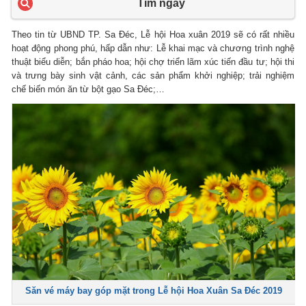
Tìm ngay
Theo tin từ UBND TP. Sa Đéc, Lễ hội Hoa xuân 2019 sẽ có rất nhiều
hoạt động phong phú, hấp dẫn như: Lễ khai mạc và chương trình nghệ
thuật biểu diễn; bắn pháo hoa; hội chợ triển lãm xúc tiến đầu tư; hội thi
và trưng bày sinh vật cảnh, các sản phẩm khởi nghiệp; trải nghiệm
chế biến món ăn từ bột gạo Sa Đéc;…
Săn vé máy bay góp mặt trong Lễ hội Hoa Xuân Sa Đéc 2019