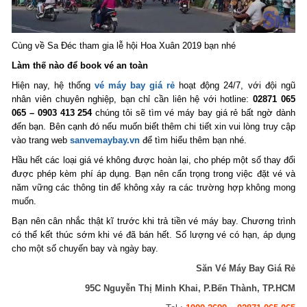
Cùng về Sa Đéc tham gia lễ hội Hoa Xuân 2019 bạn nhé
Làm thế nào để book vé an toàn
Hiện nay, hệ thống
vé máy bay giá rẻ
hoạt động 24/7, với đội ngũ
nhân viên chuyên nghiệp, bạn chỉ cần liên hệ với hotline:
02871 065
065 – 0903 413 254
chúng tôi sẽ tìm vé máy bay giá rẻ bất ngờ dành
đến bạn. Bên cạnh đó nếu muốn biết thêm chi tiết xin vui lòng truy cập
vào trang web
sanvemaybay.vn
để tìm hiểu thêm bạn nhé.
Hầu hết các loại giá vé không được hoàn lại, cho phép một số thay đổi
được phép kèm phí áp dụng. Bạn nên cẩn trọng trong việc đặt vé và
năm vững các thông tin để không xảy ra các trường hợp không mong
muốn.
Bạn nên cân nhắc thật kĩ trước khi trả tiền vé máy bay. Chương trình
có thể kết thúc sớm khi vé đã bán hết. Số lượng vé có hạn, áp dụng
cho một số chuyến bay và ngày bay.
Săn Vé Máy Bay Giá Rẻ
95C Nguyễn Thị Minh Khai, P.Bến Thành, TP.HCM