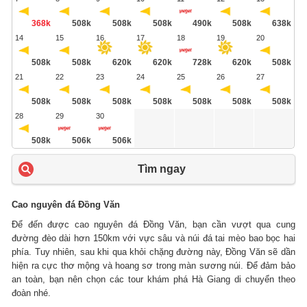
368k
508k
508k
508k
490k
508k
638k
14
15
16
17
18
19
20
508k
508k
620k
620k
728k
620k
508k
21
22
23
24
25
26
27
508k
508k
508k
508k
508k
508k
508k
28
29
30
508k
506k
506k
Tìm ngay
Cao nguyên đá Đồng Văn
Để đến được cao nguyên đá Đồng Văn, bạn cần vượt qua cung
đường đèo dài hơn 150km với vực sâu và núi đá tai mèo bao bọc hai
phía. Tuy nhiên, sau khi qua khỏi chặng đường này, Đồng Văn sẽ dần
hiện ra cực thơ mộng và hoang sơ trong màn sương núi. Để đảm bảo
an toàn, bạn nên chọn các tour khám phá Hà Giang di chuyển theo
đoàn nhé.