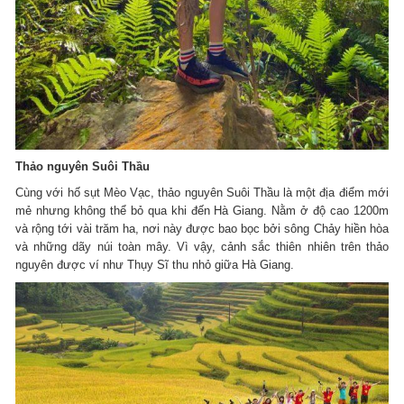
Thảo nguyên Suôi Thầu
Cùng với hố sụt Mèo Vạc, thảo nguyên Suôi Thầu là một địa điểm mới
mẻ nhưng không thể bỏ qua khi đến Hà Giang. Nằm ở độ cao 1200m
và rộng tới vài trăm ha, nơi này được bao bọc bởi sông Chảy hiền hòa
và những dãy núi toàn mây. Vì vậy, cảnh sắc thiên nhiên trên thảo
nguyên được ví như Thụy Sĩ thu nhỏ giữa Hà Giang.