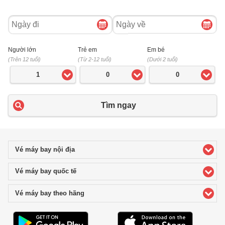
Ngày
Ngày
đi
về
Người lớn
Trẻ em
Em bé
(Trên 12 tuổi)
(Từ 2-12 tuổi)
(Dưới 2 tuổi)
1
0
0
Tìm ngay
Vé máy bay nội địa
click to expand contents
Vé máy bay quốc tế
click to expand contents
Vé máy bay theo hãng
click to expand contents