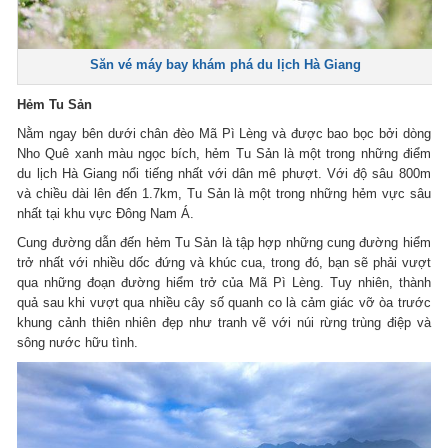
Săn vé máy bay khám phá du lịch Hà Giang
Hẻm Tu Sản
Nằm ngay bên dưới chân đèo Mã Pì Lèng và được bao bọc bởi dòng
Nho Quê xanh màu ngọc bích, hẻm Tu Sản là một trong những điểm
du lịch Hà Giang nổi tiếng nhất với dân mê phượt. Với độ sâu 800m
và chiều dài lên đến 1.7km, Tu Sản là một trong những hẻm vực sâu
nhất tại khu vực Đông Nam Á.
Cung đường dẫn đến hẻm Tu Sản là tập hợp những cung đường hiểm
trở nhất với nhiều dốc đứng và khúc cua, trong đó, bạn sẽ phải vượt
qua những đoạn đường hiểm trở của Mã Pì Lèng. Tuy nhiên, thành
quả sau khi vượt qua nhiều cây số quanh co là cảm giác vỡ òa trước
khung cảnh thiên nhiên đẹp như tranh vẽ với núi rừng trùng điệp và
sông nước hữu tình.