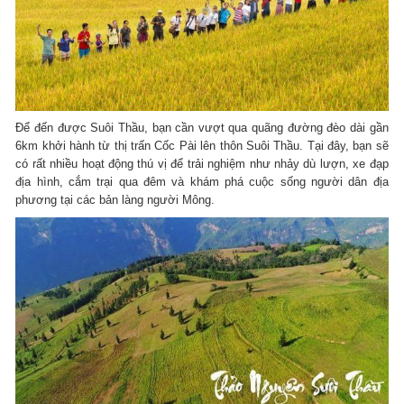
Để đến được Suôi Thầu, bạn cần vượt qua quãng đường đèo dài gần
6km khởi hành từ thị trấn Cốc Pài lên thôn Suôi Thầu. Tại đây, bạn sẽ
có rất nhiều hoạt động thú vị để trải nghiệm như nhảy dù lượn, xe đạp
địa hình, cắm trại qua đêm và khám phá cuộc sống người dân địa
phương tại các bản làng người Mông.