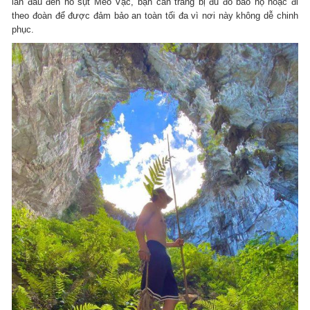
lần đầu đến hố sụt Mèo Vạc, bạn cần trang bị đủ đồ bảo hộ hoặc đi
theo đoàn để được đảm bảo an toàn tối đa vì nơi này không dễ chinh
phục.