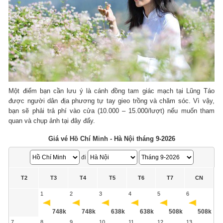
Một điểm bạn cần lưu ý là cánh đồng tam giác mạch tại Lũng Táo
được người dân địa phương tự tay gieo trồng và chăm sóc. Vì vậy,
bạn sẽ phải trả phí vào cửa (10.000 – 15.000/lượt) nếu muốn tham
quan và chụp ảnh tại đây đấy.
Giá vé Hồ Chí Minh - Hà Nội tháng 9-2026
đi
T2
T3
T4
T5
T6
T7
CN
1
2
3
4
5
6
748k
748k
638k
638k
508k
508k
7
8
9
10
11
12
13