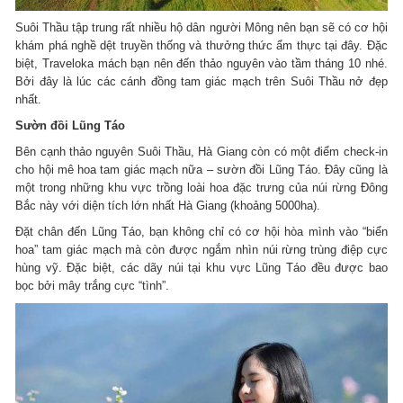
Suôi Thầu tập trung rất nhiều hộ dân người Mông nên bạn sẽ có cơ hội
khám phá nghề dệt truyền thống và thưởng thức ẩm thực tại đây. Đặc
biệt, Traveloka mách bạn nên đến thảo nguyên vào tầm tháng 10 nhé.
Bởi đây là lúc các cánh đồng tam giác mạch trên Suôi Thầu nở đẹp
nhất.
Sườn đồi Lũng Táo
Bên cạnh thảo nguyên Suôi Thầu, Hà Giang còn có một điểm check-in
cho hội mê hoa tam giác mạch nữa – sườn đồi Lũng Táo. Đây cũng là
một trong những khu vực trồng loài hoa đặc trưng của núi rừng Đông
Bắc này với diện tích lớn nhất Hà Giang (khoảng 5000ha).
Đặt chân đến Lũng Táo, bạn không chỉ có cơ hội hòa mình vào “biển
hoa” tam giác mạch mà còn được ngắm nhìn núi rừng trùng điệp cực
hùng vỹ. Đặc biệt, các dãy núi tại khu vực Lũng Táo đều được bao
bọc bởi mây trắng cực “tình”.