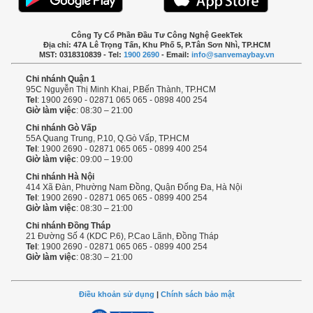
Công Ty Cổ Phần Đầu Tư Công Nghệ GeekTek
Địa chỉ: 47A Lê Trọng Tấn, Khu Phố 5, P.Tân Sơn Nhì, TP.HCM
MST: 0318310839 - Tel:
1900 2690
- Email:
info@sanvemaybay.vn
Chi nhánh Quận 1
95C Nguyễn Thị Minh Khai, P.Bến Thành, TP.HCM
Tel
: 1900 2690 - 02871 065 065 - 0898 400 254
Giờ làm việc
: 08:30 – 21:00
Chi nhánh Gò Vấp
55A Quang Trung, P.10, Q.Gò Vấp, TP.HCM
Tel
: 1900 2690 - 02871 065 065 - 0899 400 254
Giờ làm việc
: 09:00 – 19:00
Chi nhánh Hà Nội
414 Xã Đàn, Phường Nam Đồng, Quận Đống Đa, Hà Nội
Tel
: 1900 2690 - 02871 065 065 - 0899 400 254
Giờ làm việc
: 08:30 – 21:00
Chi nhánh Đồng Tháp
21 Đường Số 4 (KDC P.6), P.Cao Lãnh, Đồng Tháp
Tel
: 1900 2690 - 02871 065 065 - 0899 400 254
Giờ làm việc
: 08:30 – 21:00
Điều khoản sử dụng
|
Chính sách bảo mật