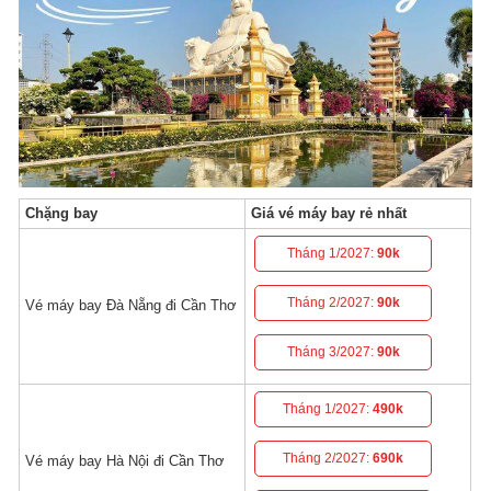
Chặng bay
Giá vé máy bay rẻ nhất
Tháng 1/2027:
90k
Tháng 2/2027:
90k
Vé máy bay Đà Nẵng đi Cần Thơ
Tháng 3/2027:
90k
Tháng 1/2027:
490k
Tháng 2/2027:
690k
Vé máy bay Hà Nội đi Cần Thơ