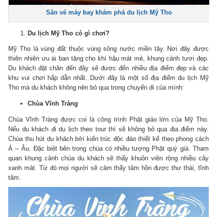
Săn vé máy bay khám phá du lịch Mỹ Tho
Du lịch Mỹ Tho có gì chơi?
Mỹ Tho là vùng đất thuộc vùng sông nước miền tây. Nơi đây được
thiên nhiên ưu ái ban tặng cho khí hậu mát mẻ, khung cảnh tươi đẹp.
Du khách đặt chân đến đây sẽ được đến nhiều địa điểm đẹp và các
khu vui chơi hấp dẫn nhất. Dưới đây là một số địa điểm du lịch Mỹ
Tho mà du khách không nên bỏ qua trong chuyến đi của mình:
Chùa Vĩnh Tràng
Chùa Vĩnh Tràng được coi là công trình Phật giáo lớn của Mỹ Tho.
Nếu du khách đi du lịch theo tour thì sẽ không bỏ qua địa điểm này.
Chùa thu hút du khách bởi kiến trúc độc đáo thiết kế theo phong cách
Á – Âu. Đặc biệt bên trong chùa có nhiều tượng Phật quý giá. Tham
quan khung cảnh chùa du khách sẽ thấy khuôn viên rộng nhiều cây
xanh mát. Từ đó mọi người sẽ cảm thấy tâm hồn được thư thái, tĩnh
tâm.