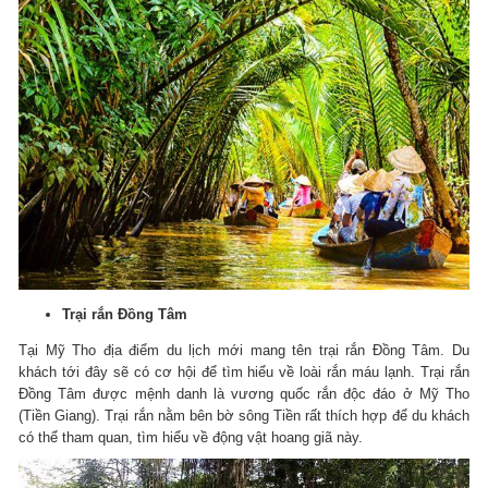
Trại rắn Đồng Tâm
Tại Mỹ Tho địa điểm du lịch mới mang tên trại rắn Đồng Tâm. Du
khách tới đây sẽ có cơ hội để tìm hiểu về loài rắn máu lạnh. Trại rắn
Đồng Tâm được mệnh danh là vương quốc rắn độc đáo ở Mỹ Tho
(Tiền Giang). Trại rắn nằm bên bờ sông Tiền rất thích hợp để du khách
có thể tham quan, tìm hiểu về động vật hoang giã này.