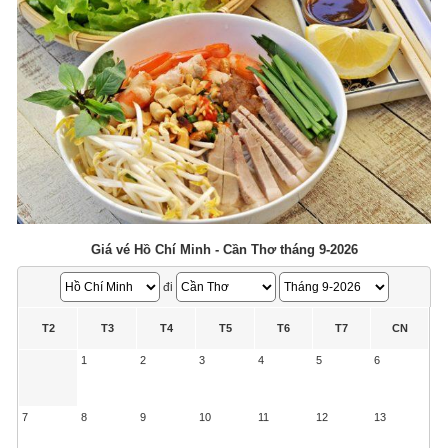
Giá vé Hồ Chí Minh - Cần Thơ tháng 9-2026
đi
T2
T3
T4
T5
T6
T7
CN
1
2
3
4
5
6
7
8
9
10
11
12
13