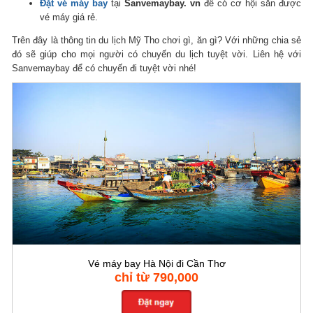
Đặt vé máy bay
tại
Sanvemaybay. vn
để có cơ hội săn được
vé máy giá rẻ.
Trên đây là thông tin du lịch Mỹ Tho chơi gì, ăn gì? Với những chia sẻ
đó sẽ giúp cho mọi người có chuyến du lịch tuyệt vời. Liên hệ với
Sanvemaybay để có chuyến đi tuyệt vời nhé!
Vé máy bay Hà Nội đi Cần Thơ
chỉ từ 790,000