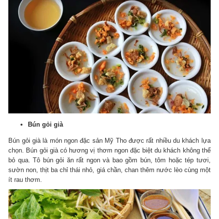
Bún gỏi già
Bún gỏi già là món ngon đặc sản Mỹ Tho được rất nhiều du khách lựa
chọn. Bún gỏi già có hương vị thơm ngon đặc biệt du khách không thể
bỏ qua. Tô bún gỏi ăn rất ngon và bao gồm bún, tôm hoặc tép tươi,
sườn non, thịt ba chỉ thái nhỏ, giá chần, chan thêm nước lèo cùng một
ít rau thơm.