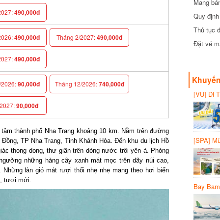
Mang bánh 
đồng
027:
490,000đ
Quy định 
Thủ tục đ
026:
490,000đ
Tháng 2/2027:
490,000đ
Đặt vé máy
027:
490,000đ
Khuyến 
2026:
90,000đ
Tháng 12/2026:
740,000đ
[VU] Đi T
giảm 50% 
027:
90,000đ
g tâm thành phố Nha Trang khoảng 10 km. Nằm trên đường
[SPA] Mừn
ồng, TP Nha Trang, Tỉnh Khánh Hòa. Đến khu du lịch Hồ
20%
 thong dong, thư giãn trên dòng nước trôi yên ả. Phóng
ngưỡng những hàng cây xanh mát mọc trên dãy núi cao,
Những làn gió mát rượi thổi nhẹ nhẹ mang theo hơi biển
 tươi mới.
Bay Bambo