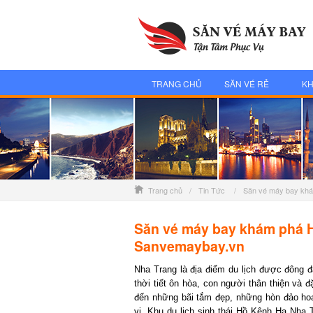
TRANG CHỦ
SĂN VÉ RẺ
KH
Trang chủ
/
Tin Tức
/
Săn vé máy bay kh
Săn vé máy bay khám phá H
Sanvemaybay.vn
Nha Trang là địa điểm du lịch được đông đảo
thời tiết ôn hòa, con người thân thiện và đ
đến những bãi tắm đẹp, những hòn đảo hoang 
vị. Khu du lịch sinh thái Hồ Kênh Hạ Nha 