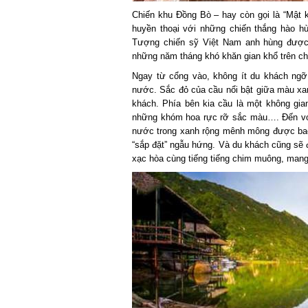
Chiến khu Đồng Bò – hay còn gọi là “Mật k
huyền thoại với những chiến thắng hào hùng
Tượng chiến sỹ Việt Nam anh hùng được dự
những năm tháng khó khăn gian khổ trên chí
Ngay từ cổng vào, không ít du khách ngỡ
nước. Sắc đỏ của cầu nổi bật giữa màu xanh
khách. Phía bên kia cầu là một không gia
những khóm hoa rực rỡ sắc màu…. Đến với 
nước trong xanh rộng mênh mông được bao b
“sắp đặt” ngẫu hứng. Và du khách cũng sẽ đư
xạc hòa cùng tiếng tiếng chim muông, mang lạ