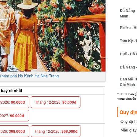
Đà Nẵng - 
Minh
Pleiku - Hồ
Tam Kỳ - H
Huế - Hồ C
Đà Nẵng - 
hám phá Hồ Kênh Hạ Nha Trang
Ban Mê Thu
Chí Minh
ay rẻ nhất
* Chưa bao gồm
trong chuyến b
2026:
90,000đ
Tháng 12/2026:
90,000đ
Quy dịn
027:
90,000đ
Quy định m
cần biết
Mẫu giấy 
026:
368,000đ
Tháng 12/2026:
368,000đ