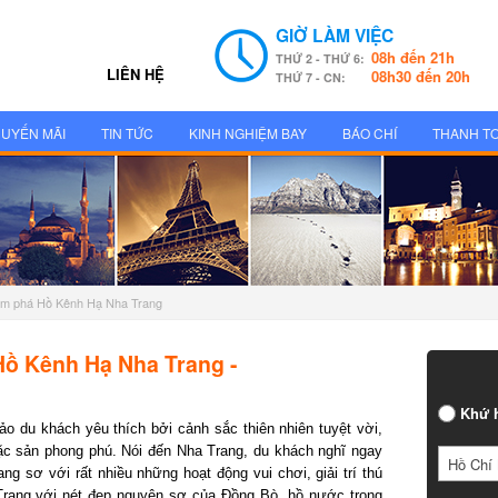
GIỜ LÀM VIỆC
08h đến 21h
THỨ 2 - THỨ 6:
LIÊN HỆ
08h30 đến 20h
THỨ 7 - CN:
UYẾN MÃI
TIN TỨC
KINH NGHIỆM BAY
BÁO CHÍ
THANH T
ám phá Hồ Kênh Hạ Nha Trang
ồ Kênh Hạ Nha Trang -
Khứ h
 du khách yêu thích bởi cảnh sắc thiên nhiên tuyệt vời,
ặc sản phong phú. Nói đến Nha Trang, du khách nghĩ ngay
Hồ Chí 
sơ với rất nhiều những hoạt động vui chơi, giải trí thú
Trang với nét đẹp nguyên sơ của Đồng Bò, hồ nước trong