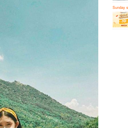
Sunday să
Sanvemay