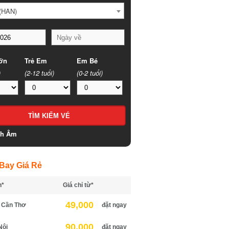
HAN)
n
Trẻ Em
Em Bé
(2-12 tuổi)
(0-2 tuổi)
h Âm
ay Giá Rẻ
*
Giá chỉ từ*
49,000
Cần Thơ
đặt ngay
90,000
ội
đặt ngay