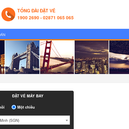
TỔNG ĐÀI ĐẶT VÉ
1900 2690 - 02871 065 065
OÁN
ĐẶT VÉ MÁY BAY
ồi
Một chiều
Minh (SGN)