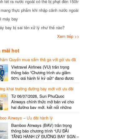
tét ra nước ngoài có thể bị phạt đến 150tr
mang thực phẩm khi nhập cảnh nước ngoài
i máy bay
 bay bị sai tên xử lý như thế nào?
Xem tiếp >>
mãi hot
hâm Quyến mua sắm thả ga với gói ưu đã
phí gói cước
Vietravel Airlines (VU) trân trọng
thông báo “Chương trình ưu giảm
50% giá hành lý ký gửi” đang được
triển khai cho đường bay quốc tế mới
g khai trường đường bay mới với ưu đãi
kết nối từ TP. Hồ Chí Minh
(SGN) đi Thâm Quyến – Trung Quốc
Từ 06/07/2026, Sun PhuQuoc
(SZX), chi tiết như sau: LỊCH BAY
Airways chính thức mở bán vé cho
CHI TIẾT Đường bay SHCB Giờ khởi
hai đường bay mới, kết nối những
hành Giờ đến Tần suất…
điểm đến giàu trải nghiệm, giúp hành
o Airways – Ưu đãi hành lý
khách khám phá vẻ đẹp thiên nhiên
và văn hóa của miền Trung Việt Nam.
Bamboo Airways (BAV) trân trọng
Thông tin đường bay mới Đường bay
thông báo chương trình “ƯU ĐÃI
SHCB Giờ bay Tần suất Thời gian
TẶNG HÀNH LÝ ĐƯỜNG BAY SGN –