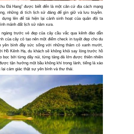
hu Đá Hang” được biết đến là một căn cứ địa cách mạng
, những di tích lịch sử đáng để gìn giữ và lưu truyền.
ng lên để tái hiện lại cảnh sinh hoạt của quân đội ta
nh mảnh đất lịch sử năm xưa.
 ngàng trước vẻ đẹp của cây cầu vắc qua kênh đào dẫn
 của cây cỏ tạo nên một điểm check in tuyệt đẹp cho du
n yên bình đầy sức sống với những thảm cỏ xanh mướt,
Hồ Kênh Hạ, du khách sẽ không khỏi say lòng trước hồ
ọc bởi từng dãy núi, từng tảng đá lớn được thiên nhiên
ợc tận hưởng một bầu không khí trong lành, tiếng lá xào
i cảm giác thật sự yên bình và thư thái.