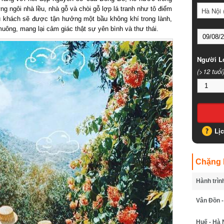
ngôi nhà lều, nhà gỗ và chòi gỗ lợp lá tranh như tô điểm
Hà Nội (
khách sẽ được tận hưởng một bầu không khí trong lành,
uông, mang lại cảm giác thật sự yên bình và thư thái.
Người Lớ
(>12 tuổi)
Lịc
Chặng B
Hành trình
Vân Đồn - 
Huế - Hà N