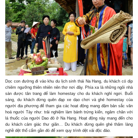
Dọc con đường đi vào khu du lịch sinh thái Na Hang, du khách có dịp
chiêm ngưỡng thiên nhiên nên thơ nơi đây. Phía xa là những ngôi nhà
sàn được tân trang để làm homestay cho du khách nghỉ ngơi. Buổi
sáng, du khách đừng quên đạp xe dạo chơi và ghé homestay của
người địa phương để tham gia các hoạt động mang đậm bản sắc văn
hoá người Tày như: trải nghiệm làm bánh trứng kiến, ngâm chân với
lá thuốc của người Dao đỏ ở Na Hang. Hoạt động này mang đến cho
du khách cảm giác thư giãn… Du khách đừng quên ghé thăm làng
nghề dệt thổ cẩm gần đó để xem quy trình dệt vải độc đáo.