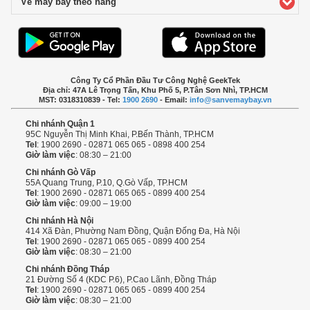
Vé máy bay theo hãng
click to expand contents
Công Ty Cổ Phần Đầu Tư Công Nghệ GeekTek
Địa chỉ: 47A Lê Trọng Tấn, Khu Phố 5, P.Tân Sơn Nhì, TP.HCM
MST: 0318310839 - Tel:
1900 2690
- Email:
info@sanvemaybay.vn
Chi nhánh Quận 1
95C Nguyễn Thị Minh Khai, P.Bến Thành, TP.HCM
Tel
: 1900 2690 - 02871 065 065 - 0898 400 254
Giờ làm việc
: 08:30 – 21:00
Chi nhánh Gò Vấp
55A Quang Trung, P.10, Q.Gò Vấp, TP.HCM
Tel
: 1900 2690 - 02871 065 065 - 0899 400 254
Giờ làm việc
: 09:00 – 19:00
Chi nhánh Hà Nội
414 Xã Đàn, Phường Nam Đồng, Quận Đống Đa, Hà Nội
Tel
: 1900 2690 - 02871 065 065 - 0899 400 254
Giờ làm việc
: 08:30 – 21:00
Chi nhánh Đồng Tháp
21 Đường Số 4 (KDC P.6), P.Cao Lãnh, Đồng Tháp
Tel
: 1900 2690 - 02871 065 065 - 0899 400 254
Giờ làm việc
: 08:30 – 21:00