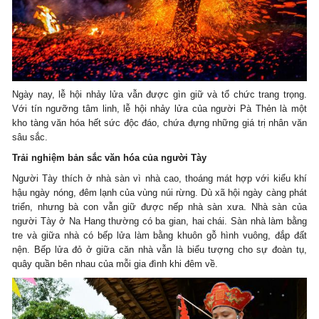
Ngày nay, lễ hội nhảy lửa vẫn được gìn giữ và tổ chức trang trọng.
Với tín ngưỡng tâm linh, lễ hội nhảy lửa của người Pà Thẻn là một
kho tàng văn hóa hết sức độc đáo, chứa đựng những giá trị nhân văn
sâu sắc.
Trải nghiệm bản sắc văn hóa của người Tày
Người Tày thích ở nhà sàn vì nhà cao, thoáng mát hợp với kiểu khí
hậu ngày nóng, đêm lạnh của vùng núi rừng. Dù xã hội ngày càng phát
triển, nhưng bà con vẫn giữ được nếp nhà sàn xưa. Nhà sàn của
người Tày ở Na Hang thường có ba gian, hai chái. Sàn nhà làm bằng
tre và giữa nhà có bếp lửa làm bằng khuôn gỗ hình vuông, đắp đất
nện. Bếp lửa đỏ ở giữa căn nhà vẫn là biểu tượng cho sự đoàn tụ,
quây quần bên nhau của mỗi gia đình khi đêm về.