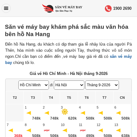
1900 2690
Săn vé máy bay khám phá sắc màu văn hóa
bên hồ Na Hang
Đến hồ Na Hang, du khách có dịp tham gia lễ nhảy lửa của người Pà
Thẻn, hòa mình vào cuộc sống người Tày, thưởng thức vô số món
ngon.Chỉ cần bạn có điểm đến ,vé máy bay giá rẻ đã có
săn vé máy
bay
chúng tôi lo.
Giá vé Hồ Chí Minh - Hà Nội tháng 9-2026
đi
T2
T3
T4
T5
T6
T7
CN
1
2
3
4
5
6
748k
748k
620k
508k
508k
508k
7
8
9
10
11
12
13
368k
508k
506k
508k
490k
508k
638k