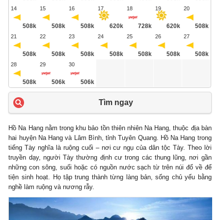
14
15
16
17
18
19
20
508k
508k
508k
620k
728k
620k
508k
21
22
23
24
25
26
27
508k
508k
508k
508k
508k
508k
508k
28
29
30
508k
506k
506k
Tìm ngay
Hồ Na Hang nằm trong khu bảo tồn thiên nhiên Na Hang, thuộc địa bàn
hai huyện Na Hang và Lâm Bình, tỉnh Tuyên Quang. Hồ Na Hang trong
tiếng Tày nghĩa là ruộng cuối – nơi cư ngụ của dân tộc Tày. Theo lời
truyền dạy, người Tày thường định cư trong các thung lũng, nơi gần
những con sông, suối hoặc có nguồn nước sạch từ trên núi đổ về để
tiện sinh hoạt. Họ tập trung thành từng làng bản, sống chủ yếu bằng
nghề làm ruộng và nương rẫy.