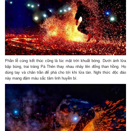
Phần lễ cúng kết thúc cũng là lúc mặt trời khuất bóng. Dưới ánh lửa
bập bùng, trai tráng Pà Thẻn thay nhau nhảy lên đống than hồng. Họ
dùng tay và chân trần để phá cho tới khi lửa tàn. Nghi thức độc đáo
này mang đậm màu sắc tâm linh huyền bí.