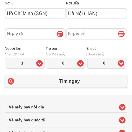
Nơi đi
Nơi đến
Ngày
Ngày
đi
về
Người lớn
Trẻ em
Em bé
(Trên 12 tuổi)
(Từ 2-12 tuổi)
(Dưới 2 tuổi)
1
0
0
Tìm ngay
Vé máy bay nội địa
click to expand contents
Vé máy bay quốc tế
click to expand contents