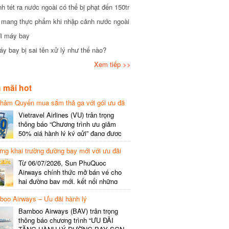
tét ra nước ngoài có thể bị phạt đến 150tr
mang thực phẩm khi nhập cảnh nước ngoài
i máy bay
 bay bị sai tên xử lý như thế nào?
Xem tiếp >>
mãi hot
hâm Quyến mua sắm thả ga với gói ưu đã
phí gói cước
Vietravel Airlines (VU) trân trọng
thông báo “Chương trình ưu giảm
50% giá hành lý ký gửi” đang được
triển khai cho đường bay quốc tế mới
g khai trường đường bay mới với ưu đãi
kết nối từ TP. Hồ Chí Minh
(SGN) đi Thâm Quyến – Trung Quốc
Từ 06/07/2026, Sun PhuQuoc
(SZX), chi tiết như sau: LỊCH BAY
Airways chính thức mở bán vé cho
CHI TIẾT Đường bay SHCB Giờ khởi
hai đường bay mới, kết nối những
hành Giờ đến Tần suất…
điểm đến giàu trải nghiệm, giúp hành
o Airways – Ưu đãi hành lý
khách khám phá vẻ đẹp thiên nhiên
và văn hóa của miền Trung Việt Nam.
Bamboo Airways (BAV) trân trọng
Thông tin đường bay mới Đường bay
thông báo chương trình “ƯU ĐÃI
SHCB Giờ bay Tần suất Thời gian