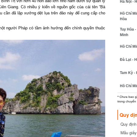
ình Trị với hơn 40 hòn đảo lớn nhỏ nằm dưới sự quản lý
Hà Nội - H
ên Giang. Có nhiều ý kiến về nguồn gốc của cái tên “Bà
u cần đã lập xưởng dệt lụa trên đảo này để cung cấp cho
Hồ Chí Minh
Hòa
một người Pháp có tầm ảnh hưởng đến chính quyền thuộc
Tuy Hòa - 
Minh
Hồ Chí Minh
Đà Lạt - Hồ
Tam Kỳ - H
Hồ Chí Min
* Chưa bao gồm
trong chuyến b
Quy dịn
Quy định m
cần biết
Mẫu giấy 