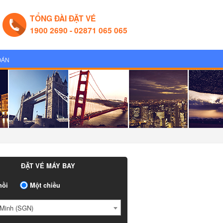
TỔNG ĐÀI ĐẶT VÉ
1900 2690 - 02871 065 065
OÁN
ĐẶT VÉ MÁY BAY
ồi
Một chiều
Minh (SGN)