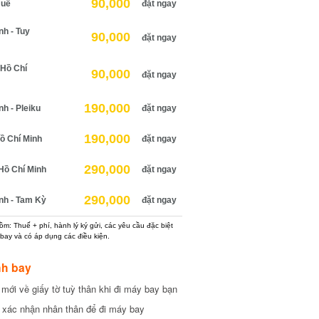
90,000
uế
đặt ngay
 - Tuy
90,000
đặt ngay
Hồ Chí
90,000
đặt ngay
190,000
 - Pleiku
đặt ngay
190,000
 Chí Minh
đặt ngay
290,000
ồ Chí Minh
đặt ngay
290,000
h - Tam Kỳ
đặt ngay
: Thuế + phí, hành lý ký gửi, các yêu cầu đặc biệt
ay và có áp dụng các điều kiện.
h bay
ới về giấy tờ tuỳ thân khi đi máy bay bạn
xác nhận nhân thân để đi máy bay