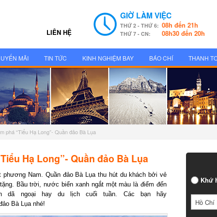
GIỜ LÀM VIỆC
08h đến 21h
THỨ 2 - THỨ 6:
LIÊN HỆ
08h30 đến 20h
THỨ 7 - CN:
UYẾN MÃI
TIN TỨC
KINH NGHIỆM BAY
BÁO CHÍ
THANH T
m phá “Tiểu Hạ Long”- Quần đảo Bà Lụa
Tiểu Hạ Long”- Quần đảo Bà Lụa
 phương Nam. Quần đảo Bà Lụa thu hút du khách bởi vẻ
Khứ h
ng. Bầu trời, nước biển xanh ngắt một màu là điểm đến
 dã ngoại hay du lịch cuối tuần. Các bạn hãy
Hồ Chí 
đảo Bà Lụa nhé!