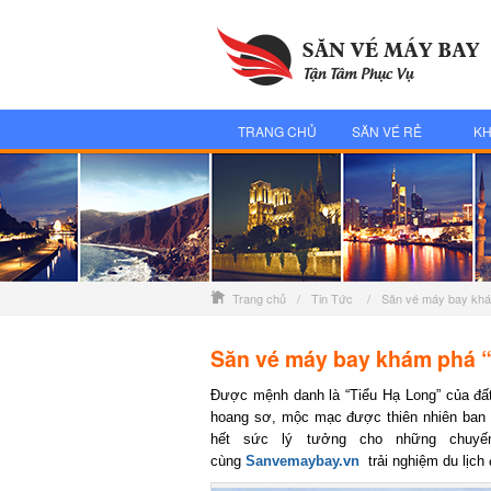
TRANG CHỦ
SĂN VÉ RẺ
KH
Trang chủ
/
Tin Tức
/
Săn vé máy bay khá
Săn vé máy bay khám phá “
Được mệnh danh là “Tiểu Hạ Long” của đất
hoang sơ, mộc mạc được thiên nhiên ban tặ
hết sức lý tưởng cho những chuyến
cùng
Sanvemaybay.vn
trải nghiệm du lịch 