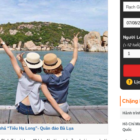
Rạch Gi
Người Lớ
(>12 tuổi)
Lịc
Chặng B
Hành trình
Hồ Chí Min
á “Tiểu Hạ Long”- Quần đảo Bà Lụa
Quốc