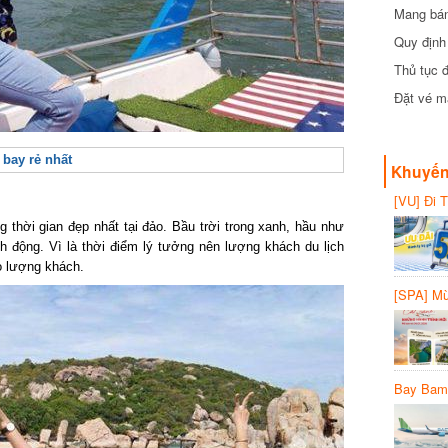
Mang bánh 
đồng
Quy định 
Thủ tục đ
Đặt vé máy
ay rẻ nhất
Khuyến 
[VU] Đi T
giảm 50% 
thời gian đẹp nhất tại đảo. Bầu trời trong xanh, hầu như
động. Vì là thời điểm lý tưởng nên lượng khách du lịch
 lượng khách.
[SPA] Mừn
20%
Bay Bambo