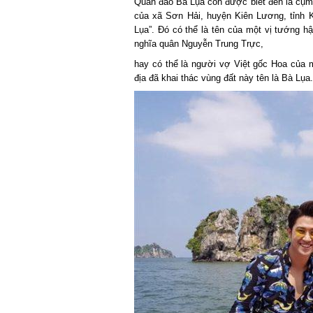
Quần đảo Bà Lụa còn được biết đến là cụm B
của xã Sơn Hải, huyện Kiên Lương, tỉnh Ki
Lụa”. Đó có thể là tên của một vị tướng hậ
nghĩa quân Nguyễn Trung Trực,
hay có thể là người vợ Việt gốc Hoa của 
địa đã khai thác vùng đất này tên là Bà Lụa.