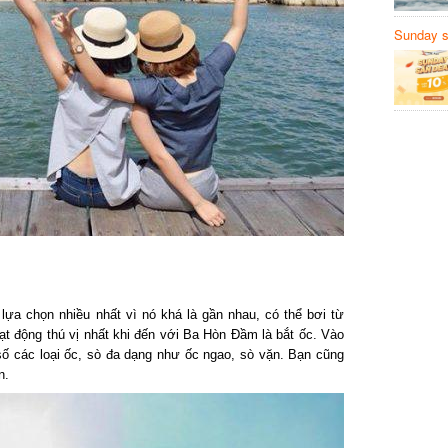
Sunday să
Sanvemay
a chọn nhiều nhất vì nó khá là gần nhau, có thể bơi từ
t động thú vị nhất khi đến với Ba Hòn Đầm là bắt ốc. Vào
ố các loại ốc, sò đa dạng như ốc ngao, sò vặn. Bạn cũng
.