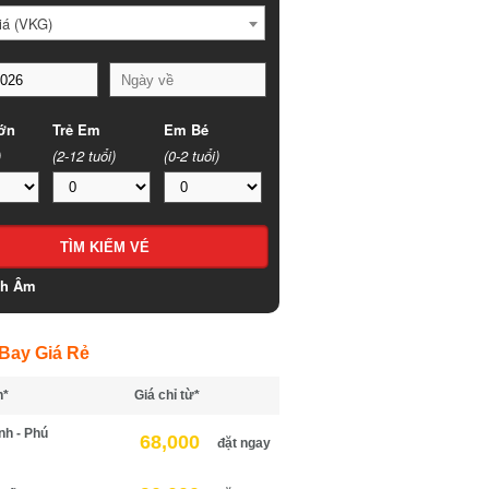
á (VKG)
n
Trẻ Em
Em Bé
(2-12 tuổi)
(0-2 tuổi)
h Âm
ay Giá Rẻ
*
Giá chỉ từ*
h - Phú
68,000
đặt ngay