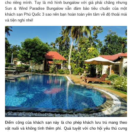
cho riêng mình. Tuy là mô hình bungalow với giá phải chăng nhưng
Sun & Wind Paradise Bungalow vẫn đảm bảo tiêu chuẩn của một
khách sạn Phú Quốc 3 sao nên bạn hoàn toàn yên tâm về độ thoải mái
và tiện nghi nhé!
Điểm cộng của khách sạn này là cho phép khách lưu trú mang theo
vật nuôi và không tính thêm phí. Quá tuyệt vời cho hội yêu thú cưng