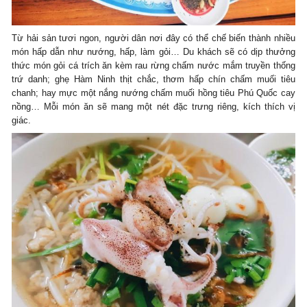
Từ hải sản tươi ngon, người dân nơi đây có thể chế biến thành nhiều
món hấp dẫn như nướng, hấp, làm gỏi… Du khách sẽ có dịp thưởng
thức món gỏi cá trích ăn kèm rau rừng chấm nước mắm truyền thống
trứ danh; ghẹ Hàm Ninh thịt chắc, thơm hấp chín chấm muối tiêu
chanh; hay mực một nắng nướng chấm muối hồng tiêu Phú Quốc cay
nồng… Mỗi món ăn sẽ mang một nét đặc trưng riêng, kích thích vị
giác.