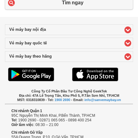
Tìm ngay
Vé máy bay nội địa
click to expand contents
Vé máy bay quốc tế
click to expand contents
Vé máy bay theo hãng
click to expand contents
Công Ty Cổ Phần Đầu Tư Công Nghệ GeekTek
Địa chỉ: 47A Lê Trọng Tấn, Khu Phố 5, P.Tân Sơn Nhì, TP.HCM
MST: 0318310839 - Tel:
1900 2690
- Email:
info@sanvemaybay.vn
Chi nhánh Quận 1
95C Nguyễn Thị Minh Khai, P.Bến Thành, TP.HCM
Tel
: 1900 2690 - 02871 065 065 - 0898 400 254
Giờ làm việc
: 08:30 – 21:00
Chi nhánh Gò Vấp
55A Quang Trung, P.10, Q.Gò Vấp, TP.HCM