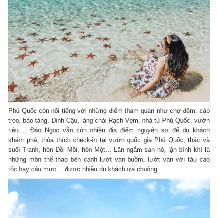
Phú Quốc còn nổi tiếng với những điểm tham quan như chợ đêm, cáp
treo, bảo tàng, Dinh Cậu, làng chài Rạch Vẹm, nhà tù Phú Quốc, vườn
tiêu…. Đảo Ngọc vẫn còn nhiều địa điểm nguyên sơ để du khách
khám phá, thỏa thích check-in tại vườn quốc gia Phú Quốc, thác và
suối Tranh, hòn Đồi Mồi, hòn Một… Lặn ngắm san hô, lặn bình khí là
những môn thể thao bên cạnh lướt ván buồm, lướt ván với tàu cao
tốc hay câu mực… được nhiều du khách ưa chuộng.