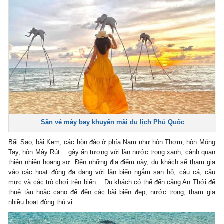
Săn vé máy bay khuyến mãi du lịch Phú Quốc
Bãi Sao, bãi Kem, các hòn đảo ở phía Nam như hòn Thơm, hòn Móng
Tay, hòn Mây Rút… gây ấn tượng với làn nước trong xanh, cảnh quan
thiên nhiên hoang sơ. Đến những địa điểm này, du khách sẽ tham gia
vào các hoạt động đa dạng với lặn biển ngắm san hô, câu cá, câu
mực và các trò chơi trên biển… Du khách có thể đến cảng An Thới để
thuê tàu hoặc cano để đến các bãi biển đẹp, nước trong, tham gia
nhiều hoạt động thú vị.