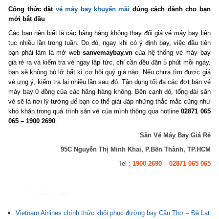
Công thức đặt
vé máy bay khuyến mãi
đúng cách dành cho bạn
mới bắt đầu
Các bạn nên biết là các hãng hàng không thay đổi giá vé máy bay liên
tục nhiều lần trong tuần. Do đó, ngay khi có ý định bay, việc đầu tiên
bạn phải làm là mở web
sanvemaybay.vn
của hệ thống vé máy bay
giá rẻ ra và kiểm tra vé ngay lập tức, chỉ cần đều đặn 5 phút mỗi ngày,
bạn sẽ không bỏ lỡ bất kì cơ hội quý giá nào. Nếu chưa tìm được giá
vé ưng ý, kiểm tra lại nhiều lần sau đó. Tận dụng tối đa các đợt bán vé
máy bay 0 đồng của các hãng hàng không. Bên cạnh đó, tổng đài săn
vé sẽ là nơi lý tưởng để bạn có thể giải đáp những thắc mắc cũng như
khó khăn trong quá trình săn vé của mình thông qua hotline
02871 065
065 – 1900 2690
.
Săn Vé Máy Bay Giá Rẻ
95C Nguyễn Thị Minh Khai, P.Bến Thành, TP.HCM
Tel :
1900 2690
–
02871 065 065
Tin liên quan
Vietnam Airlines chính thức khôi phục đường bay Cần Thơ – Đà Lạt