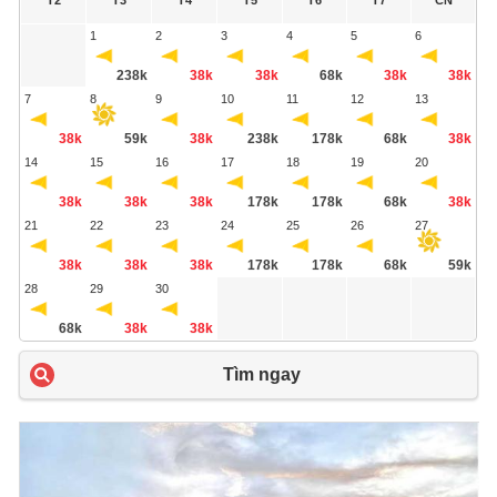
T2
T3
T4
T5
T6
T7
CN
1
2
3
4
5
6
238k
38k
38k
68k
38k
38k
7
8
9
10
11
12
13
38k
59k
38k
238k
178k
68k
38k
14
15
16
17
18
19
20
38k
38k
38k
178k
178k
68k
38k
21
22
23
24
25
26
27
38k
38k
38k
178k
178k
68k
59k
28
29
30
68k
38k
38k
Tìm ngay