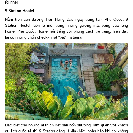
rồi nhé!
9 Station Hostel
Nằm trên con đường Trần Hưng Đạo ngay trung tâm Phú Quốc, 9
Station Hostel luôn là một trong những gương mặt vàng của làng
hostel Phú Quốc. Hostel nổi tiếng với phong cách trẻ trung, hiện đại,
lại có những chốn check-in rất “bắt” Instagram.
Đặc biệt cho những ai thích kết bạn bốn phương, làm quen với khách
du lịch quốc tế thì 9 Station càng là địa điểm hoàn hảo khi có không