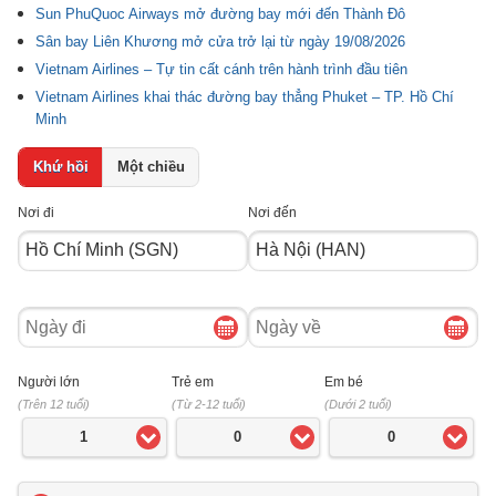
Sun PhuQuoc Airways mở đường bay mới đến Thành Đô
Sân bay Liên Khương mở cửa trở lại từ ngày 19/08/2026
Vietnam Airlines – Tự tin cất cánh trên hành trình đầu tiên
Vietnam Airlines khai thác đường bay thẳng Phuket – TP. Hồ Chí
Minh
Khứ hồi
Một chiều
Nơi đi
Nơi đến
Ngày
Ngày
đi
về
Người lớn
Trẻ em
Em bé
(Trên 12 tuổi)
(Từ 2-12 tuổi)
(Dưới 2 tuổi)
1
0
0