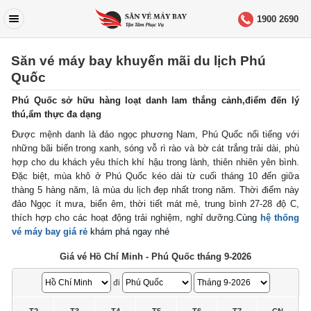
1900 2690
Săn vé máy bay khuyến mãi du lịch Phú
Quốc
Phú Quốc sở hữu hàng loạt danh lam thắng cảnh,điểm đến lý
thú,ẩm thực đa dạng
Được mệnh danh là đảo ngọc phương Nam, Phú Quốc nổi tiếng với
những bãi biển trong xanh, sóng vỗ rì rào và bờ cát trắng trải dài, phù
hợp cho du khách yêu thích khí hậu trong lành, thiên nhiên yên bình.
Đặc biệt, mùa khô ở Phú Quốc kéo dài từ cuối tháng 10 đến giữa
thàng 5 hàng năm, là mùa du lịch đẹp nhất trong năm. Thời điểm này
đảo Ngọc ít mưa, biển êm, thời tiết mát mẻ, trung bình 27-28 độ C,
thích hợp cho các hoạt động trải nghiệm, nghỉ dưỡng.
Cùng
hệ thống
vé máy bay giá rẻ
khám phá ngay nhé
Giá vé Hồ Chí Minh - Phú Quốc tháng 9-2026
đi