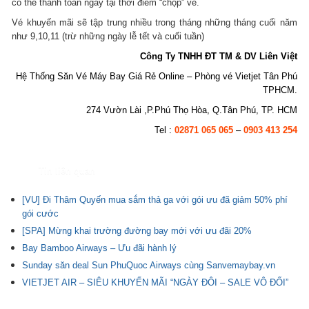
có thể thanh toán ngay tại thời điểm “chộp” vé.
Vé khuyến mãi sẽ tập trung nhiều trong tháng những tháng cuối năm
như 9,10,11 (trừ những ngày lễ tết và cuối tuần)
Công Ty TNHH ĐT TM & DV Liên Việt
Hệ Thống Săn Vé Máy Bay Giá Rẻ Online – Phòng vé Vietjet Tân Phú
TPHCM.
274 Vườn Lài ,P.Phú Thọ Hòa, Q.Tân Phú, TP. HCM
Tel :
02871 065 065
–
0903 413 254
Tin liên quan
[VU] Đi Thâm Quyến mua sắm thả ga với gói ưu đã giảm 50% phí
gói cước
[SPA] Mừng khai trường đường bay mới với ưu đãi 20%
Bay Bamboo Airways – Ưu đãi hành lý
Sunday săn deal Sun PhuQuoc Airways cùng Sanvemaybay.vn
VIETJET AIR – SIÊU KHUYẾN MÃI “NGÀY ĐÔI – SALE VÔ ĐỐI”