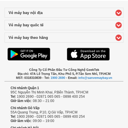
Vé máy bay nội địa
click to expand contents
Vé máy bay quốc tế
click to expand contents
Vé máy bay theo hãng
click to expand contents
Công Ty Cổ Phần Đầu Tư Công Nghệ GeekTek
Địa chỉ: 47A Lê Trọng Tấn, Khu Phố 5, P.Tân Sơn Nhì, TP.HCM
MST: 0318310839 - Tel:
1900 2690
- Email:
info@sanvemaybay.vn
Chi nhánh Quận 1
95C Nguyễn Thị Minh Khai, P.Bến Thành, TP.HCM
Tel
: 1900 2690 - 02871 065 065 - 0898 400 254
Giờ làm việc
: 08:30 – 21:00
Chi nhánh Gò Vấp
55A Quang Trung, P.10, Q.Gò Vấp, TP.HCM
Tel
: 1900 2690 - 02871 065 065 - 0899 400 254
Giờ làm việc
: 09:00 – 19:00
Chi nhánh Hà Nội