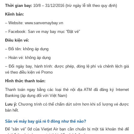
Thời gian bay:
10/8 – 31/12/2016 (trừ ngày lễ tết theo quy định)
Kênh bán:
– Website: www.sanvemaybay.vn
– Facebook: San ve may bay mục “Đặt vé”
Điều kiện vé:
– Đổi tên: không áp dụng
– Hoàn vé: không áp dụng
– Đổi ngày bay, hành trình: được phép, đóng lệ phí và chênh lệch giá
vé theo điều kiện vé Promo
Hình thức thanh toán:
Thanh toán ngay bằng các loại thẻ nội địa ATM đã đăng ký Internet
Banking (áp dụng đối với Việt Nam)
Lưu ý:
Chương trình có thể chấm dứt sớm hơn khi số lượng vé được
bán hết.
Săn
vé máy bay giá rẻ
0 đồng như thế nào?
Để “săn vé” 0đ của Vietjet Air bạn cần chuẩn bị một tài khoản thẻ để