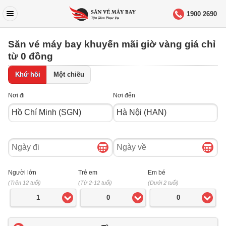
1900 2690
Săn vé máy bay khuyến mãi giờ vàng giá chỉ
từ 0 đồng
Khứ hồi
Một chiều
Nơi đi
Nơi đến
Ngày
Ngày
đi
về
Người lớn
Trẻ em
Em bé
(Trên 12 tuổi)
(Từ 2-12 tuổi)
(Dưới 2 tuổi)
1
0
0