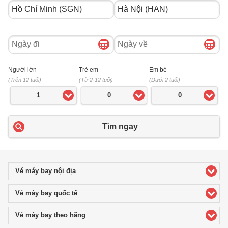
Ngày
Ngày
đi
về
Người lớn
Trẻ em
Em bé
(Trên 12 tuổi)
(Từ 2-12 tuổi)
(Dưới 2 tuổi)
1
0
0
Tìm ngay
Vé máy bay nội địa
click to expand contents
Vé máy bay quốc tế
click to expand contents
Vé máy bay theo hãng
click to expand contents