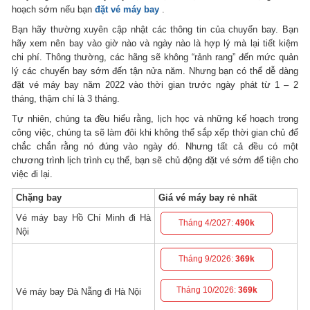
hoạch sớm nếu bạn
đặt vé máy bay
.
Bạn hãy thường xuyên cập nhật các thông tin của chuyến bay. Bạn
hãy xem nên bay vào giờ nào và ngày nào là hợp lý mà lại tiết kiệm
chi phí.
Thông thường, các hãng sẽ không “rảnh rang” đến mức quản
lý các chuyến bay sớm đến tận nửa năm.
Nhưng bạn có thể dễ dàng
đặt vé máy bay năm 2022 vào thời gian trước ngày phát từ 1 – 2
tháng, thậm chí là 3 tháng.
Tự nhiên, chúng ta đều hiểu rằng, lịch học và những kế hoạch trong
công việc, chúng ta sẽ làm đôi khi không thể sắp xếp thời gian chủ để
chắc chắn rằng nó đúng vào ngày đó.
Nhưng tất cả đều có một
chương trình lịch trình cụ thể, bạn sẽ chủ động đặt vé sớm để tiện cho
việc đi lại.
Chặng bay
Giá vé máy bay rẻ nhất
Vé máy bay Hồ Chí Minh đi Hà
Tháng 4/2027:
490k
Nội
Tháng 9/2026:
369k
Tháng 10/2026:
369k
Vé máy bay Đà Nẵng đi Hà Nội