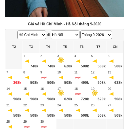
Giá vé Hồ Chí Minh - Hà Nội tháng 9-2026
đi
T2
T3
T4
T5
T6
T7
CN
1
2
3
4
5
6
748k
748k
620k
508k
508k
508k
7
8
9
10
11
12
13
368k
508k
506k
508k
490k
508k
638k
14
15
16
17
18
19
20
508k
508k
508k
620k
728k
620k
508k
21
22
23
24
25
26
27
508k
508k
508k
508k
508k
508k
508k
28
29
30