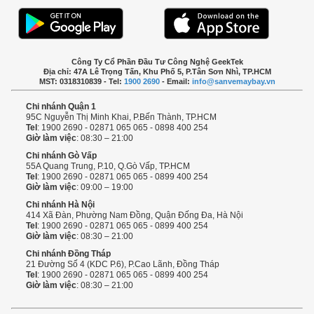
Công Ty Cổ Phần Đầu Tư Công Nghệ GeekTek
Địa chỉ: 47A Lê Trọng Tấn, Khu Phố 5, P.Tân Sơn Nhì, TP.HCM
MST: 0318310839 - Tel:
1900 2690
- Email:
info@sanvemaybay.vn
Chi nhánh Quận 1
95C Nguyễn Thị Minh Khai, P.Bến Thành, TP.HCM
Tel
: 1900 2690 - 02871 065 065 - 0898 400 254
Giờ làm việc
: 08:30 – 21:00
Chi nhánh Gò Vấp
55A Quang Trung, P.10, Q.Gò Vấp, TP.HCM
Tel
: 1900 2690 - 02871 065 065 - 0899 400 254
Giờ làm việc
: 09:00 – 19:00
Chi nhánh Hà Nội
414 Xã Đàn, Phường Nam Đồng, Quận Đống Đa, Hà Nội
Tel
: 1900 2690 - 02871 065 065 - 0899 400 254
Giờ làm việc
: 08:30 – 21:00
Chi nhánh Đồng Tháp
21 Đường Số 4 (KDC P.6), P.Cao Lãnh, Đồng Tháp
Tel
: 1900 2690 - 02871 065 065 - 0899 400 254
Giờ làm việc
: 08:30 – 21:00