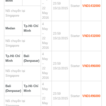
Minh
–
23:59
Starter
VND1432000
22
15/11/2015
Nối chuyến tại
May
Singapore
2016
4
Tp.Hồ Chí
Medan
May
Minh
–
23:59
Starter
VND1432000
22
15/11/2015
Nối chuyến tại
May
Singapore
2016
4
Tp.Hồ Chí
Bali
May
Minh
(Denpasar)
–
23:59
Starter
VND1496000
22
15/11/2015
Nối chuyến tại
May
Singapore
2016
4
Bali
Tp.Hồ Chí
May
(Denpasar)
Minh
–
23:59
Starter
VND1496000
22
15/11/2015
Nối chuyến tại
May
Singapore