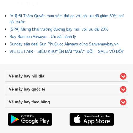
Tin liên quan
[VU] Đi Thâm Quyến mua sắm thả ga với gói ưu đã giảm 50% phí
gói cước
[SPA] Mừng khai trường đường bay mới với ưu đãi 20%
Bay Bamboo Airways – Ưu đãi hành lý
Sunday săn deal Sun PhuQuoc Airways cùng Sanvemaybay.vn
VIETJET AIR – SIÊU KHUYẾN MÃI “NGÀY ĐÔI – SALE VÔ ĐỐI”
Vé máy bay nội địa
click to expand contents
Vé máy bay quốc tế
click to expand contents
Vé máy bay theo hãng
click to expand contents