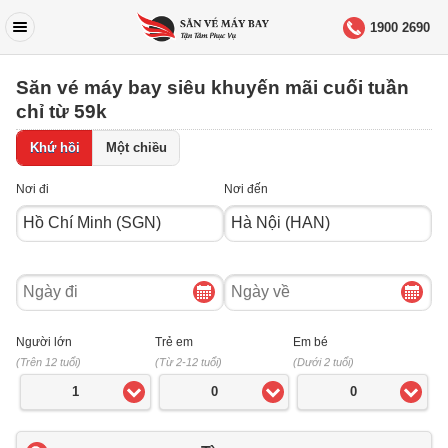
1900 2690
Săn vé máy bay siêu khuyến mãi cuối tuần
chỉ từ 59k
Khứ hồi
Một chiều
Nơi đi
Nơi đến
Ngày
Ngày
đi
về
Người lớn
Trẻ em
Em bé
(Trên 12 tuổi)
(Từ 2-12 tuổi)
(Dưới 2 tuổi)
1
0
0