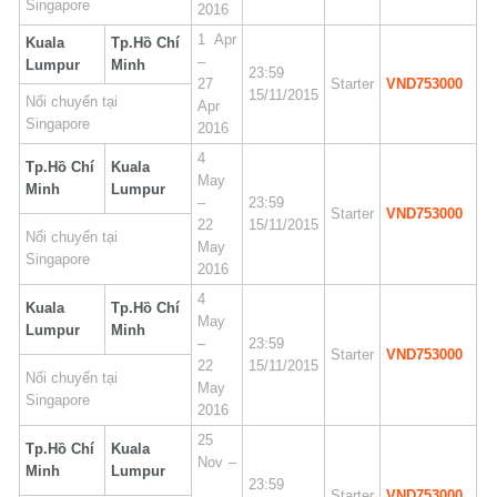
Singapore
2016
1 Apr
Kuala
Tp.Hồ Chí
–
Lumpur
Minh
23:59
27
Starter
VND753000
15/11/2015
Nối chuyến tại
Apr
Singapore
2016
4
Tp.Hồ Chí
Kuala
May
Minh
Lumpur
–
23:59
Starter
VND753000
22
15/11/2015
Nối chuyến tại
May
Singapore
2016
4
Kuala
Tp.Hồ Chí
May
Lumpur
Minh
–
23:59
Starter
VND753000
22
15/11/2015
Nối chuyến tại
May
Singapore
2016
25
Tp.Hồ Chí
Kuala
Nov –
Minh
Lumpur
23:59
Starter
VND753000