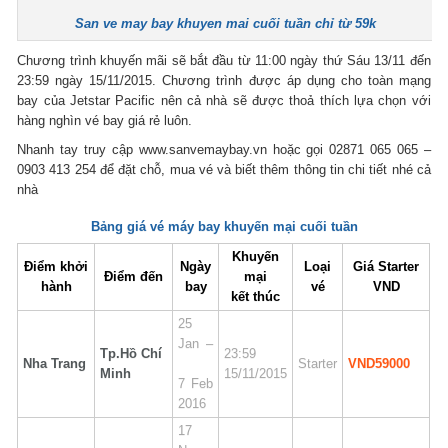
San ve may bay khuyen mai cuối tuần chỉ từ 59k
Chương trình khuyến mãi sẽ bắt đầu từ 11:00 ngày thứ Sáu 13/11 đến
23:59 ngày 15/11/2015. Chương trình được áp dụng cho toàn mạng
bay của Jetstar Pacific nên cả nhà sẽ được thoả thích lựa chọn với
hàng nghìn vé bay giá rẻ luôn.
Nhanh tay truy cập www.sanvemaybay.vn hoặc gọi 02871 065 065 –
0903 413 254 để đặt chỗ, mua vé và biết thêm thông tin chi tiết nhé cả
nhà
Bảng giá vé máy bay khuyến mại cuối tuần
Khuyến
Điểm khởi
Ngày
Loại
Giá Starter
Điểm đến
mại
hành
bay
vé
VND
kết thúc
25
Jan –
Tp.Hồ Chí
23:59
Nha Trang
Starter
VND59000
Minh
15/11/2015
7 Feb
2016
17