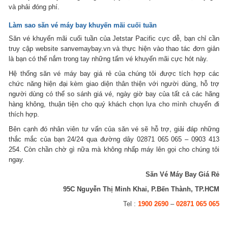
và phải đóng phí.
Làm sao
săn vé máy bay khuyến mãi
cuối tuần
Săn vé khuyến mãi cuối tuần của Jetstar Pacific cực dễ, bạn chỉ cần
truy cập website sanvemaybay.vn và thực hiện vào thao tác đơn giản
là bạn có thể nắm trong tay những tấm vé khuyến mãi cực hót này.
Hệ thống săn vé máy bay giá rẻ của chúng tôi được tích hợp các
chức năng hiện đại kèm giao diện thân thiện với người dùng, hỗ trợ
người dùng có thể so sánh giá vé, ngày giờ bay của tất cả các hãng
hàng không, thuận tiện cho quý khách chọn lựa cho mình chuyến đi
thích hợp.
Bên cạnh đó nhân viên tư vấn của săn vé sẽ hỗ trợ, giải đáp những
thắc mắc của bạn 24/24 qua đường dây 02871 065 065 – 0903 413
254. Còn chần chờ gì nữa mà không nhấp máy lên gọi cho chúng tôi
ngay.
Săn Vé Máy Bay Giá Rẻ
95C Nguyễn Thị Minh Khai, P.Bến Thành, TP.HCM
Tel :
1900 2690
–
02871 065 065