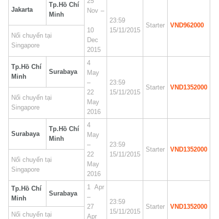
25
Tp.Hồ Chí
Jakarta
Nov –
Minh
23:59
Starter
VND962000
10
15/11/2015
Nối chuyến tại
Dec
Singapore
2015
4
Tp.Hồ Chí
Surabaya
May
Minh
–
23:59
Starter
VND1352000
22
15/11/2015
Nối chuyến tại
May
Singapore
2016
4
Tp.Hồ Chí
Surabaya
May
Minh
–
23:59
Starter
VND1352000
22
15/11/2015
Nối chuyến tại
May
Singapore
2016
1 Apr
Tp.Hồ Chí
Surabaya
–
Minh
23:59
27
Starter
VND1352000
15/11/2015
Nối chuyến tại
Apr