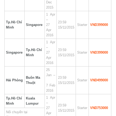
Dec
2015
1 Apr
–
Tp.Hồ Chí
23:59
Singapore
27
Starter
VND399000
Minh
15/11/2015
Apr
2016
1 Apr
–
Tp.Hồ Chí
23:59
Singapore
27
Starter
VND399000
Minh
15/11/2015
Apr
2016
25
Jan –
Buôn Ma
23:59
Hải Phòng
Starter
VND499000
Thuột
15/11/2015
7 Feb
2016
1 Apr
Tp.Hồ Chí
Kuala
–
Minh
Lumpur
23:59
27
Starter
VND753000
15/11/2015
Nối chuyến tại
Apr