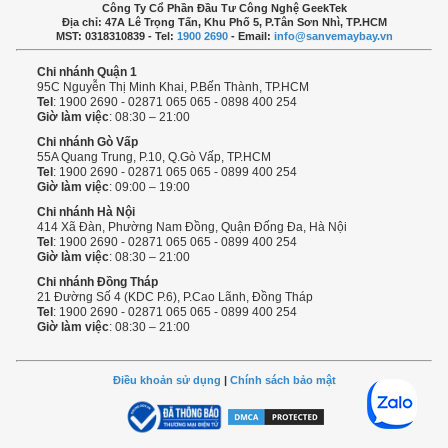
Công Ty Cổ Phần Đầu Tư Công Nghệ GeekTek
Địa chỉ: 47A Lê Trọng Tấn, Khu Phố 5, P.Tân Sơn Nhì, TP.HCM
MST: 0318310839 - Tel:
1900 2690
- Email:
info@sanvemaybay.vn
Chi nhánh Quận 1
95C Nguyễn Thị Minh Khai, P.Bến Thành, TP.HCM
Tel
: 1900 2690 - 02871 065 065 - 0898 400 254
Giờ làm việc
: 08:30 – 21:00
Chi nhánh Gò Vấp
55A Quang Trung, P.10, Q.Gò Vấp, TP.HCM
Tel
: 1900 2690 - 02871 065 065 - 0899 400 254
Giờ làm việc
: 09:00 – 19:00
Chi nhánh Hà Nội
414 Xã Đàn, Phường Nam Đồng, Quận Đống Đa, Hà Nội
Tel
: 1900 2690 - 02871 065 065 - 0899 400 254
Giờ làm việc
: 08:30 – 21:00
Chi nhánh Đồng Tháp
21 Đường Số 4 (KDC P.6), P.Cao Lãnh, Đồng Tháp
Tel
: 1900 2690 - 02871 065 065 - 0899 400 254
Giờ làm việc
: 08:30 – 21:00
Điều khoản sử dụng
|
Chính sách bảo mật