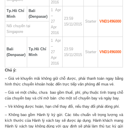
2016
1 Apr
Tp.Hồ Chí
Bali
–
Minh
(Denpasar)
23:59
27
Starter
VND1496000
15/11/2015
Nối chuyến tại
Apr
Singapore
2016
1 Apr
–
Bali
Tp.Hồ Chí
23:59
27
Starter
VND1496000
(Denpasar)
Minh
15/11/2015
Apr
2016
Chú ý:
– Giá vé khuyến mãi không giữ chỗ được, phải thanh toán ngay bằng
hình thức chuyển khoản hoặc đến trực tiếp văn phòng để mua vé.
– Giá vé một chiều, chưa bao gồm thuế, phí, phụ thuộc tình trạng chỗ
của chuyến bay và chỉ mở bán cho một số chuyến bay và ngày bay.
– Vé không được hoàn, hạn chế thay đổi, nếu thay đổi phải đóng phí.
– Không bao gồm Hành lý ký gửi. Các tiêu chuẩn về trọng lượng và
kích thước của Hành lý xách tay sẽ được áp dụng. Hành khách mang
Hành lý xách tay không đúng với quy định sẽ phải làm thủ tục ký gửi