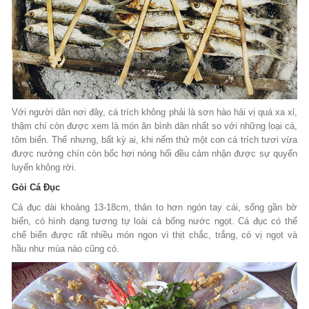
Với người dân nơi đây, cá trích không phải là sơn hào hải vị quá xa xỉ,
thậm chí còn được xem là món ăn bình dân nhất so với những loại cá,
tôm biển. Thế nhưng, bất kỳ ai, khi nếm thử một con cá trích tươi vừa
được nướng chín còn bốc hơi nóng hổi đều cảm nhận được sự quyến
luyến không rời.
Gỏi Cá Đục
Cá đục dài khoảng 13-18cm, thân to hơn ngón tay cái, sống gần bờ
biển, có hình dạng tư­ơng tự loài cá bống nư­ớc ngọt. Cá đục có thể
chế biến đ­ược rất nhiều món ngon vì thịt chắc, trắng, có vị ngọt và
hầu nh­ư mùa nào cũng có.