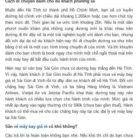
Cách di chuyển dành cho du khách phương xa
Muốn đến Hà Tĩnh từ thành phố Hồ Chính Minh, bạn sẽ có tuyến
đường bộ chính với chiều dài khoảng 1.265km hoặc cao hơn chút tùy
theo mức độ. Thời gian lái xe ước tính khoảng 25h. Nếu là một dân
phượt muốn khám phá những cung đương mới lạ khác nhau trên
đường đi thì đây sẽ là một trải nghiệm tuyệt vời dành cho bạn, nhưng
đối với đại đa số du khách hiện nay thì di chuyển đường xa như trên
bằng ô tô sẽ là một cực hình trong chuyến đi của mình. Và lời khuyên
dành cho bạn chính là book ngay cho mình một chỗ ngồi thoải mái trên
một máy bay để bắt đầu cuộc hành trình của mình.
Hiện nay từ sân bay Sài Gòn chưa có đường bay thẳng đến Hà Tĩnh.
Vì vậy, hành khách ở Sài Gòn muốn đi Hà Tĩnh phải mua vé máy bay
giá rẻ Sài Gòn đi Vinh rồi từ đây đón xe khách để về Hà Tĩnh. Đối với
chặng bay Sài Gòn đi Vinh, cả ba hãng Hàng không là Vietnam
Airlines, Vietjet Air và Jetstar Pacific khai thác đường bay này nên
hành khách có nhiều lựa chọn cho hành trình của mình. Mức giá rẻ
nhất áp dụng vào ngày thường chỉ từ 590k (chưa bao gồm thuế). Hành
khách có thể mua vé cho các chặng bay này tại các đại lý vé máy bay
tại Sài Gòn.
Săn
vé máy bay giá rẻ
có khó không?
Câu trả lời là hoàn toàn không bạn nhé. Nếu khó thì chỉ do bạn chưa