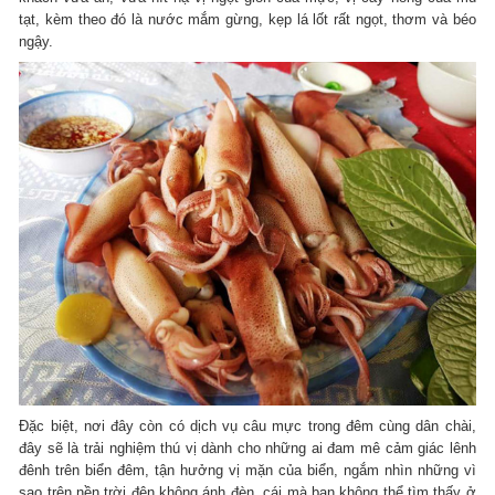
tạt, kèm theo đó là nước mắm gừng, kẹp lá lốt rất ngọt, thơm và béo
ngậy.
Đặc biệt, nơi đây còn có dịch vụ câu mực trong đêm cùng dân chài,
đây sẽ là trải nghiệm thú vị dành cho những ai đam mê cảm giác lênh
đênh trên biển đêm, tận hưởng vị mặn của biển, ngắm nhìn những vì
sao trên nền trời đên không ánh đèn, cái mà bạn không thể tìm thấy ở