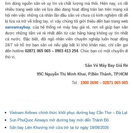
tìm đúng nguồn săn vé uy tín và chất lượng mà thôi. Hiện nay, có rất
nhiều trang web săn vé lừa đảo đang hoạt động tràn lan trên mạng xã
hội nên việc những cá nhân lần đầu săn vé chưa có kinh nghiệm rất dễ
bị lừa và trở về trắng tay, vì vậy chúng tôi giới thiệu đến bạn trang web
sanvamaybay.
của hệ thống vé máy bay giá rẻ, nơi sẽ giúp bạn săn
được những tấm vé rẻ nhất đến từ các hãng hàng không uy tín nhất
cả nước. Đặc biệt, đội ngũ nhân viên chuyên nghiệp luôn hoạt động
24/7 sẽ hỗ trợ bạn săn vé nếu gặp bất kì khó khăn nào, chỉ cần gọi
đến hotline
02871 065 065 – 0903 413 254
. Chúc bạn có một chuyến đi
thú vị.
Săn Vé Máy Bay Giá Rẻ
95C Nguyễn Thị Minh Khai, P.Bến Thành, TP.HCM
Tel :
1900 2690
–
02871 065 065
Tin liên quan
Vietnam Airlines chính thức khôi phục đường bay Cần Thơ – Đà Lạt
Sun PhuQuoc Airways mở đường bay mới đến Thành Đô
Sân bay Liên Khương mở cửa trở lại từ ngày 19/08/2026