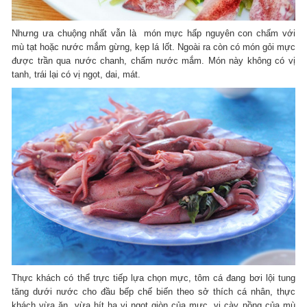
Nhưng ưa chuộng nhất vẫn là món mực hấp nguyên con chấm với
mù tạt hoặc nước mắm gừng, kẹp lá lốt. Ngoài ra còn có món gỏi mực
được trần qua nước chanh, chấm nước mắm. Món này không có vị
tanh, trái lại có vị ngọt, dai, mát.
Thực khách có thể trực tiếp lựa chọn mực, tôm cá đang bơi lội tung
tăng dưới nước cho đầu bếp chế biến theo sở thích cá nhân, thực
khách vừa ăn, vừa hít hạ vị ngọt giòn của mực, vị cày nồng của mù