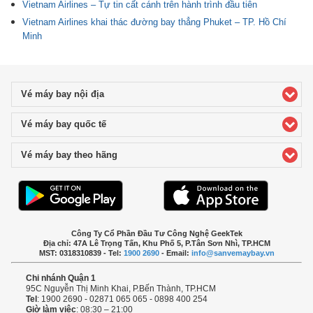
Vietnam Airlines – Tự tin cất cánh trên hành trình đầu tiên
Vietnam Airlines khai thác đường bay thẳng Phuket – TP. Hồ Chí
Minh
Vé máy bay nội địa
click to expand contents
Vé máy bay quốc tế
click to expand contents
Vé máy bay theo hãng
click to expand contents
Công Ty Cổ Phần Đầu Tư Công Nghệ GeekTek
Địa chỉ: 47A Lê Trọng Tấn, Khu Phố 5, P.Tân Sơn Nhì, TP.HCM
MST: 0318310839 - Tel:
1900 2690
- Email:
info@sanvemaybay.vn
Chi nhánh Quận 1
95C Nguyễn Thị Minh Khai, P.Bến Thành, TP.HCM
Tel
: 1900 2690 - 02871 065 065 - 0898 400 254
Giờ làm việc
: 08:30 – 21:00