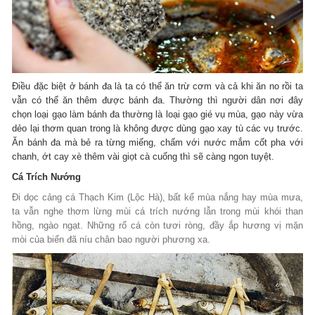
Điều đặc biệt ở bánh đa là ta có thể ăn trừ cơm và cả khi ăn no rồi ta
vẫn có thể ăn thêm được bánh đa. Thường thì người dân nơi đây
chọn loại gạo làm bánh đa thường là loại gạo gié vụ mùa, gạo này vừa
dẻo lại thơm quan trong là không được dùng gạo xay tù các vụ trước.
Ăn bánh đa mà bẻ ra từng miếng, chấm với nước mắm cốt pha với
chanh, ớt cay xè thêm vài giọt cà cuống thì sẽ càng ngon tuyệt.
Cá Trích Nướng
Đi dọc cảng cá Thạch Kim (Lộc Hà), bất kể mùa nắng hay mùa mưa,
ta vẫn nghe thơm lừng mùi cá trích nướng lẫn trong mùi khói than
hồng, ngào ngạt. Những rổ cá còn tươi ròng, đầy ắp hương vị mặn
mòi của biển đã níu chân bao người phương xa.