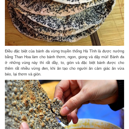
Điều đặc biệt của bánh đa vừng truyền thống Hà Tĩnh là được nướng
bằng Than Hoa làm cho bánh thơm, ngon, giong và dậy mùi! Bánh đa
ở những vùng này thì rất dầy, to, giòn và đặc biệt bánh được cho
thêm rất nhiều vừng đen, khi ăn tạo cho người ăn cảm giác ăn vừa
béo, lại thơm và giòn.