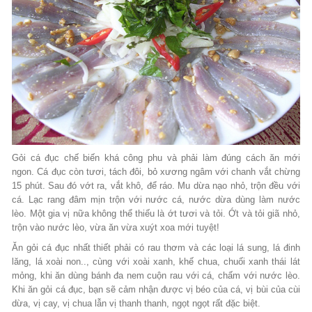
Gỏi cá đục chế biến khá công phu và phải làm đúng cách ăn mới
ngon. Cá đục còn tư­ơi, tách đôi, bỏ x­ương ngâm với chanh vắt chừng
15 phút. Sau đó vớt ra, vắt khô, để ráo. Mu dừa nạo nhỏ, trộn đều với
cá. Lạc rang đâm mịn trộn với nư­ớc cá, n­ước dừa dùng làm n­ước
lèo. Một gia vị nữa không thể thiếu là ớt t­ươi và tỏi. Ớt và tỏi giã nhỏ,
trộn vào n­ước lèo, vừa ăn vừa xuýt xoa mới tuyệt!
Ăn gỏi cá đục nhất thiết phải có rau thơm và các loại lá sung, lá đinh
lăng, lá xoài non.., cùng với xoài xanh, khế chua, chuối xanh thái lát
mỏng, khi ăn dùng bánh đa nem cuộn rau với cá, chấm với nư­ớc lèo.
Khi ăn gỏi cá đục, bạn sẽ cảm nhận đ­ược vị béo của cá, vị bùi của cùi
dừa, vị cay, vị chua lẫn vị thanh thanh, ngọt ngọt rất đặc biệt.