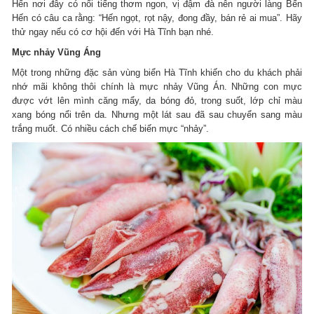
Hến nơi đây có nổi tiếng thơm ngon, vị đậm đà nên người làng Bến
Hến có câu ca rằng: “Hến ngọt, rọt nậy, đong đầy, bán rẻ ai mua”. Hãy
thử ngay nếu có cơ hội đến với Hà Tĩnh bạn nhé.
Mực nhảy Vũng Áng
Một trong những đặc sản vùng biển Hà Tĩnh khiến cho du khách phải
nhớ mãi không thôi chính là mực nhảy Vũng Án. Những con mực
được vớt lên mình căng mẩy, da bóng đỏ, trong suốt, lớp chỉ màu
xang bóng nổi trên da. Nhưng một lát sau đã sau chuyển sang màu
trắng muốt. Có nhiều cách chế biến mực “nhảy”.