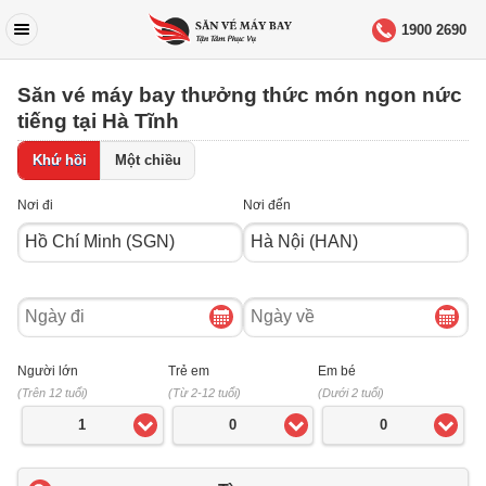
1900 2690
Săn vé máy bay thưởng thức món ngon nức
tiếng tại Hà Tĩnh
Khứ hồi
Một chiều
Nơi đi
Nơi đến
Ngày
Ngày
đi
về
Người lớn
Trẻ em
Em bé
(Trên 12 tuổi)
(Từ 2-12 tuổi)
(Dưới 2 tuổi)
1
0
0