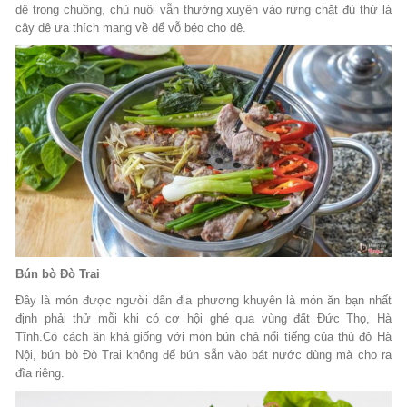
dê trong chuồng, chủ nuôi vẫn thường xuyên vào rừng chặt đủ thứ lá
cây dê ưa thích mang về để vỗ béo cho dê.
Bún bò Đò Trai
Đây là món được người dân địa phương khuyên là món ăn bạn nhất
định phải thử mỗi khi có cơ hội ghé qua vùng đất Đức Thọ, Hà
Tĩnh.Có cách ăn khá giống với món bún chả nổi tiếng của thủ đô Hà
Nội, bún bò Đò Trai không để bún sẵn vào bát nước dùng mà cho ra
đĩa riêng.