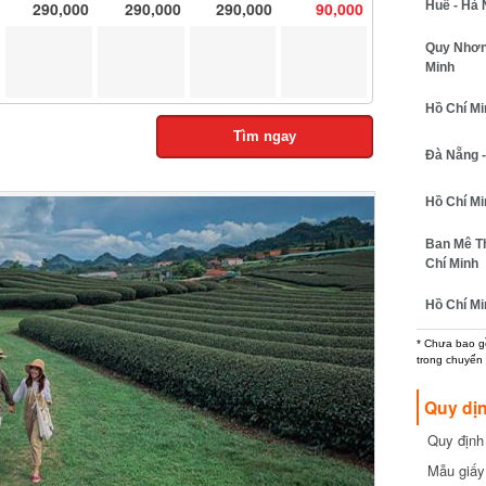
290,000
290,000
290,000
90,000
Huế - Hà N
Quy Nhơn -
Minh
Hồ Chí Minh
Tìm ngay
Đà Nẵng - 
Hồ Chí Min
Ban Mê Thu
Chí Minh
Hồ Chí Min
* Chưa bao gồm
trong chuyến b
Quy dịn
Quy định m
cần biết
Mẫu giấy 