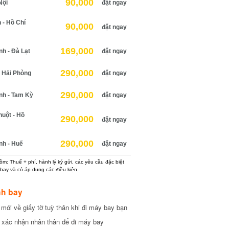
90,000
ội
đặt ngay
 Hồ Chí
90,000
đặt ngay
169,000
 - Đà Lạt
đặt ngay
290,000
Hải Phòng
đặt ngay
290,000
h - Tam Kỳ
đặt ngay
ột - Hồ
290,000
đặt ngay
290,000
h - Huế
đặt ngay
: Thuế + phí, hành lý ký gửi, các yêu cầu đặc biệt
ay và có áp dụng các điều kiện.
h bay
ới về giấy tờ tuỳ thân khi đi máy bay bạn
xác nhận nhân thân để đi máy bay