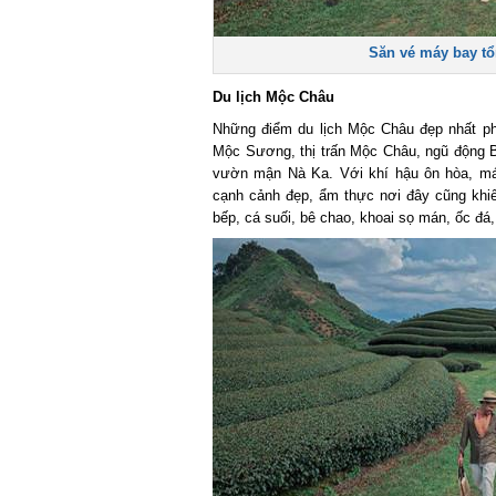
Săn vé máy bay tổn
Du lịch Mộc Châu
Những điểm du lịch Mộc Châu đẹp nhất phả
Mộc Sương, thị trấn Mộc Châu, ngũ động Bả
vườn mận Nà Ka. Với khí hậu ôn hòa, mát
cạnh cảnh đẹp, ẩm thực nơi đây cũng khiến
bếp, cá suối, bê chao, khoai sọ mán, ốc đá,