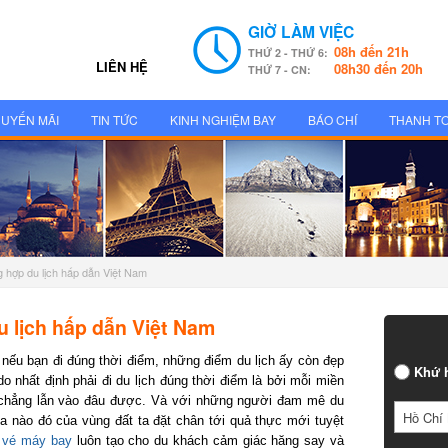
GIỜ LÀM VIỆC
08h đến 21h
THỨ 2 - THỨ 6:
LIÊN HỆ
08h30 đến 20h
THỨ 7 - CN:
UYẾN MÃI
TIN TỨC
KINH NGHIỆM BAY
BÁO CHÍ
THANH T
 hợp du lịch hấp dẫn Việt Nam
 lịch hấp dẫn Việt Nam
ếu bạn đi đúng thời điểm, những điểm du lịch ấy còn đẹp
Khứ h
 nhất định phải đi du lịch đúng thời điểm là bởi mỗi miền
 chẳng lẫn vào đâu được. Và với những người đam mê du
Hồ Chí 
 nào đó của vùng đất ta đặt chân tới quả thực mới tuyệt
vé máy bay
luôn tạo cho du khách cảm giác hăng say và