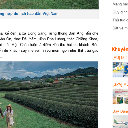
Mang bánh 
đồng
Quy định 
g hợp du lịch hấp dẫn Việt Nam
Thủ tục đ
Đặt vé máy
i kể đến là xã Đông Sang, rừng thông Bản Áng, đồi chè
n Ôn, thác Dải Yếm, đỉnh Pha Luông, thác Chiềng Khoa,
 mẻ, Mộc Châu luôn là điểm đến thu hút du khách. Bên
Khuyến 
 du khách say mê với nhiều món ngon như thịt trâu gác
…
[VU] Đi T
giảm 50% 
[SPA] Mừn
20%
Bay Bambo