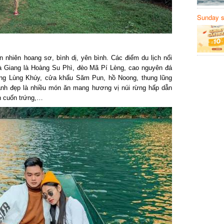
Sunday să
Sanvemay
nhiên hoang sơ, bình dị, yên bình. Các điểm du lịch nổi
à Giang là Hoàng Su Phì, đèo Mã Pí Lèng, cao nguyên đá
g Lùng Khúy, cửa khẩu Săm Pun, hồ Noong, thung lũng
h đẹp là nhiều món ăn mang hương vị núi rừng hấp dẫn
 cuốn trứng,…