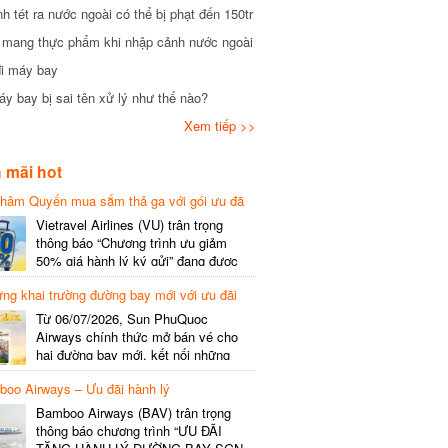
tét ra nước ngoài có thể bị phạt đến 150tr
mang thực phẩm khi nhập cảnh nước ngoài
i máy bay
 bay bị sai tên xử lý như thế nào?
Xem tiếp >>
mãi hot
hâm Quyến mua sắm thả ga với gói ưu đã
phí gói cước
Vietravel Airlines (VU) trân trọng
thông báo “Chương trình ưu giảm
50% giá hành lý ký gửi” đang được
triển khai cho đường bay quốc tế mới
g khai trường đường bay mới với ưu đãi
kết nối từ TP. Hồ Chí Minh
(SGN) đi Thâm Quyến – Trung Quốc
Từ 06/07/2026, Sun PhuQuoc
(SZX), chi tiết như sau: LỊCH BAY
Airways chính thức mở bán vé cho
CHI TIẾT Đường bay SHCB Giờ khởi
hai đường bay mới, kết nối những
hành Giờ đến Tần suất…
điểm đến giàu trải nghiệm, giúp hành
o Airways – Ưu đãi hành lý
khách khám phá vẻ đẹp thiên nhiên
và văn hóa của miền Trung Việt Nam.
Bamboo Airways (BAV) trân trọng
Thông tin đường bay mới Đường bay
thông báo chương trình “ƯU ĐÃI
SHCB Giờ bay Tần suất Thời gian