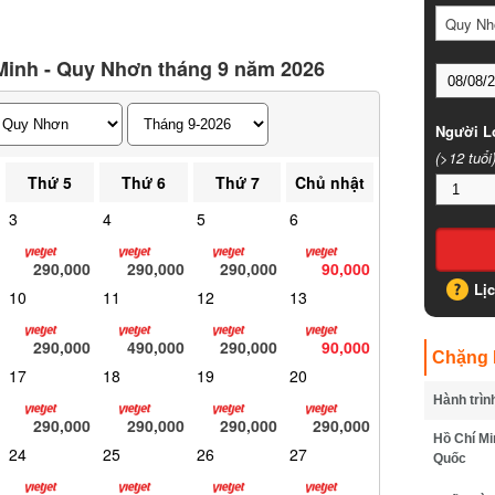
Quy Nhơ
inh - Quy Nhơn tháng 9 năm 2026
Người Lớ
(>12 tuổi)
Thứ 5
Thứ 6
Thứ 7
Chủ nhật
3
4
5
6
290,000
290,000
290,000
90,000
Lịc
10
11
12
13
290,000
490,000
290,000
90,000
Chặng B
17
18
19
20
Hành trình
290,000
290,000
290,000
290,000
Hồ Chí Min
24
25
26
27
Quốc