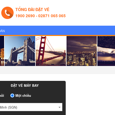
TỔNG ĐÀI ĐẶT VÉ
1900 2690 - 02871 065 065
OÁN
ĐẶT VÉ MÁY BAY
ồi
Một chiều
Minh (SGN)