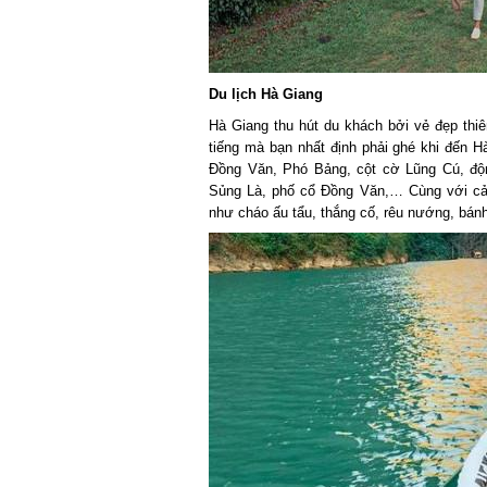
Du lịch Hà Giang
Hà Giang thu hút du khách bởi vẻ đẹp thiên 
tiếng mà bạn nhất định phải ghé khi đến H
Đồng Văn, Phó Bảng, cột cờ Lũng Cú, độn
Sủng Là, phố cổ Đồng Văn,… Cùng với cản
như cháo ấu tẩu, thắng cố, rêu nướng, bánh