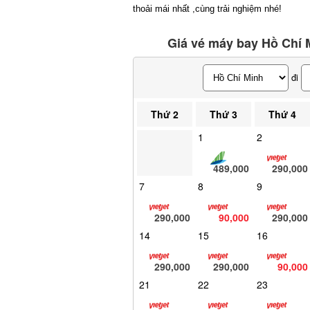
thoải mái nhất ,cùng trải nghiệm nhé!
Giá vé máy bay Hồ Chí M
đi
Thứ 2
Thứ 3
Thứ 4
1
2
489,000
290,000
7
8
9
290,000
90,000
290,000
14
15
16
290,000
290,000
90,000
21
22
23