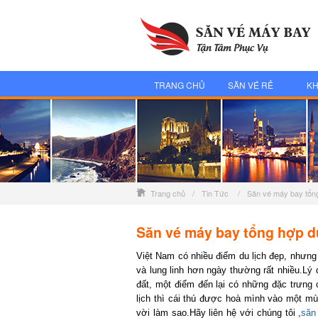
TRANG CHỦ
SĂN VÉ RẺ
KH
Trang chủ
/
Tin Tức
/
Săn vé máy bay tổng
Săn vé máy bay tổng hợp du
Việt Nam có nhiều điểm du lịch đẹp, nhưng n
và lung linh hơn ngày thường rất nhiều.Lý do
đất, một điểm đến lại có những đặc trưng
lịch thì cái thú được hoà mình vào một mùa
vời làm sao.Hãy liên hệ với chúng tôi ,
săn 