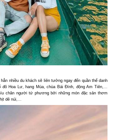
hẳn nhiều du khách sẽ liên tưởng ngay đến quần thể danh
 đô Hoa Lư, hang Múa, chùa Bái Đính, động Am Tiên,…
níu chân người tứ phương bởi những món đặc sản thơm
t dê núi,…