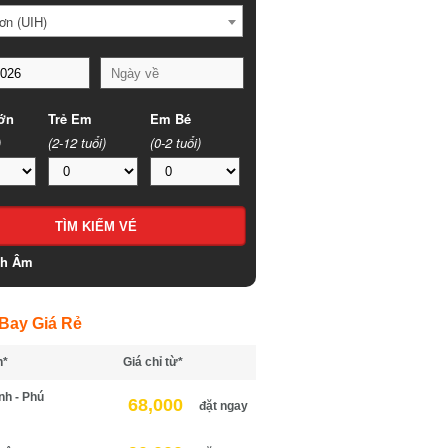
n (UIH)
n
Trẻ Em
Em Bé
(2-12 tuổi)
(0-2 tuổi)
h Âm
ay Giá Rẻ
*
Giá chỉ từ*
h - Phú
68,000
đặt ngay