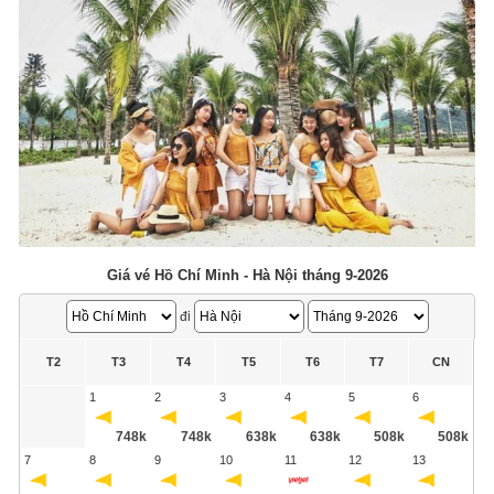
Giá vé Hồ Chí Minh - Hà Nội tháng 9-2026
đi
T2
T3
T4
T5
T6
T7
CN
1
2
3
4
5
6
748k
748k
638k
638k
508k
508k
7
8
9
10
11
12
13