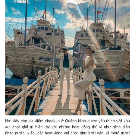
Nơi đây còn địa điểm check-in ở Quảng Ninh được yêu thích với khu
vui chơi giải trí hiện đại với những hoạt động thú vị như trình diễn
nhạc nước, xiếc, các hoạt động vui chơi như lướt ván, đi môtô trượt