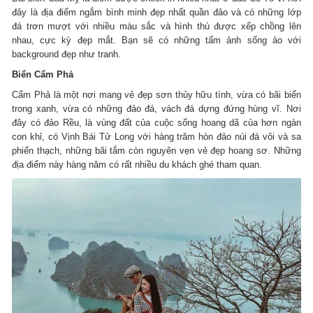
đây là địa điểm ngắm bình minh đẹp nhất quần đảo và có những lớp
đá trơn mượt với nhiều màu sắc và hình thù được xếp chồng lên
nhau, cực kỳ đẹp mắt. Bạn sẽ có những tấm ảnh sống ảo với
background đẹp như tranh.
Biển Cẩm Phả
Cẩm Phả là một nơi mang vẻ đẹp sơn thủy hữu tình, vừa có bãi biển
trong xanh, vừa có những đảo đá, vách đá dựng đứng hùng vĩ. Nơi
đây có đảo Rều, là vùng đất của cuộc sống hoang dã của hơn ngàn
con khỉ, có Vịnh Bái Tử Long với hàng trăm hòn đảo núi đá vôi và sa
phiến thạch, những bãi tắm còn nguyên vẹn vẻ đẹp hoang sơ. Những
địa điểm này hàng năm có rất nhiều du khách ghé tham quan.