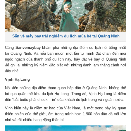
Săn vé máy bay trải nghiệm du lịch mùa hè tại Quảng Ninh
Cùng
Sanvemaybay
khám phá những địa điểm du lịch nổi tiếng nhất
tại Quảng Ninh. Và nếu bạn muốn một lần tự mình đặt chân đến mọi
ngóc ngách của thành phố du lịch này, hãy đặt vé bay đi Quảng Ninh
để ghi lại những kỷ niệm đặc biệt với những danh lam thắng cảnh nơi
đây nhé.
Vịnh Hạ Long
Nói đến những địa điểm tham quan hấp dẫn ở Quảng Ninh, không thể
bỏ qua quần thể khu du lịch Hạ Long. Trong đó, Vịnh Hạ Long là điểm
đến “bắt buộc phải check – in” của khách du lịch trong và ngoài nước.
Vịnh biển này là niềm tự hào của Việt Nam, là một trong bảy kỳ quan
thiên nhiên của thế giới, ôm trong mình hơn 1.900 hòn đảo đá vôi lớn
nhỏ và rất nhiều hang động thần bí.