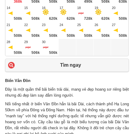
368k
508k
508k
508k
490k
508k
638k
14
15
16
17
18
19
20
508k
508k
620k
620k
728k
620k
508k
21
22
23
24
25
26
27
508k
508k
508k
508k
508k
508k
508k
28
29
30
508k
506k
506k
Tìm ngay
Biển Vân Đồn
Đây là một quần thể bãi biển trải dài, mang vẻ đẹp hoang sơ riêng biệt
nhưng đủ đẹp làm say đắm lòng người.
Nổi tiếng nhất ở biển Vân Đồn hẳn là bãi Dài, cách thành phố Hạ Long
50km về phía Đông và Đông Nam. Hiện tại, hệ thống này được đầu tư
“mạnh tay” với hệ thống nghỉ dưỡng quốc tế nhưng vẫn giữ được nét
hoang sơ vốn có. Cây cầu tàu gỗ là một biểu tượng của bãi Dài Vân
Đồn, rất nhiều người đã check in tại đây. Không ít đôi trẻ chọn cây cầu
này là nơi ghi lại bộ ảnh cưới của mình.