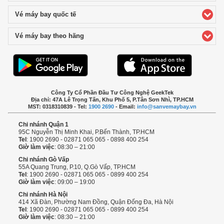
Vé máy bay quốc tế
click to expand contents
Vé máy bay theo hãng
click to expand contents
Công Ty Cổ Phần Đầu Tư Công Nghệ GeekTek
Địa chỉ: 47A Lê Trọng Tấn, Khu Phố 5, P.Tân Sơn Nhì, TP.HCM
MST: 0318310839 - Tel:
1900 2690
- Email:
info@sanvemaybay.vn
Chi nhánh Quận 1
95C Nguyễn Thị Minh Khai, P.Bến Thành, TP.HCM
Tel
: 1900 2690 - 02871 065 065 - 0898 400 254
Giờ làm việc
: 08:30 – 21:00
Chi nhánh Gò Vấp
55A Quang Trung, P.10, Q.Gò Vấp, TP.HCM
Tel
: 1900 2690 - 02871 065 065 - 0899 400 254
Giờ làm việc
: 09:00 – 19:00
Chi nhánh Hà Nội
414 Xã Đàn, Phường Nam Đồng, Quận Đống Đa, Hà Nội
Tel
: 1900 2690 - 02871 065 065 - 0899 400 254
Giờ làm việc
: 08:30 – 21:00