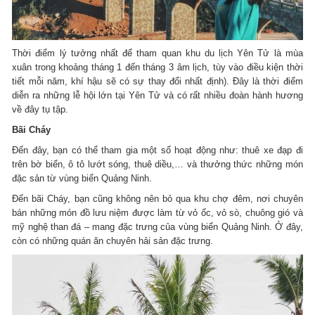
Thời điểm lý tưởng nhất để tham quan khu du lịch Yên Tử là mùa
xuân trong khoảng tháng 1 đến tháng 3 âm lịch, tùy vào điều kiện thời
tiết mỗi năm, khí hậu sẽ có sự thay đổi nhất định). Đây là thời điểm
diễn ra những lễ hội lớn tại Yên Tử và có rất nhiều đoàn hành hương
về đây tụ tập.
Bãi Cháy
Đến đây, bạn có thể tham gia một số hoạt động như: thuê xe đạp đi
trên bờ biển, ô tô lướt sóng, thuê diều,… và thưởng thức những món
đặc sản từ vùng biển Quảng Ninh.
Đến bãi Cháy, bạn cũng không nên bỏ qua khu chợ đêm, nơi chuyên
bán những món đồ lưu niệm được làm từ vỏ ốc, vỏ sò, chuông gió và
mỹ nghệ than đá – mang đặc trưng của vùng biển Quảng Ninh. Ở đây,
còn có những quán ăn chuyên hải sản đặc trưng.