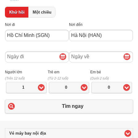
Khứ hồi
Một chiều
Nơi đi
Nơi đến
Ngày
Ngày
đi
về
Người lớn
Trẻ em
Em bé
(Trên 12 tuổi)
(Từ 2-12 tuổi)
(Dưới 2 tuổi)
1
0
0
Tìm ngay
Vé máy bay nội địa
click to expand contents