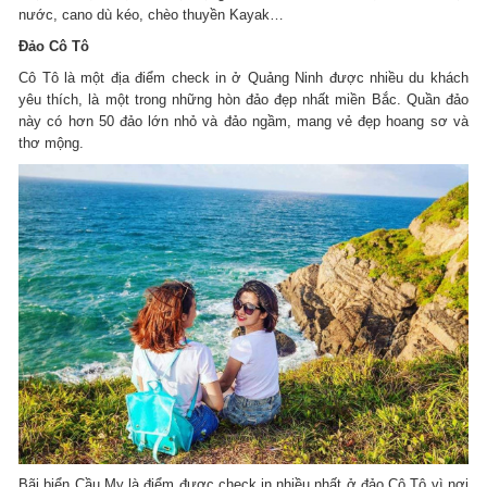
nước, cano dù kéo, chèo thuyền Kayak…
Đảo Cô Tô
Cô Tô là một địa điểm check in ở Quảng Ninh được nhiều du khách
yêu thích, là một trong những hòn đảo đẹp nhất miền Bắc. Quần đảo
này có hơn 50 đảo lớn nhỏ và đảo ngầm, mang vẻ đẹp hoang sơ và
thơ mộng.
Bãi biển Cầu Mỵ là điểm được check in nhiều nhất ở đảo Cô Tô vì nơi