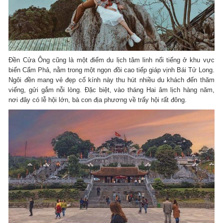
Đền Cửa Ông cũng là một điểm du lịch tâm linh nổi tiếng ở khu vực
biển Cẩm Phả, nằm trong một ngọn đồi cao tiếp giáp vịnh Bái Tử Long.
Ngôi đền mang vẻ đẹp cổ kính này thu hút nhiều du khách đến thăm
viếng, gửi gắm nỗi lòng. Đặc biệt, vào tháng Hai âm lịch hàng năm,
nơi đây có lễ hội lớn, bà con địa phương về trẩy hội rất đông.