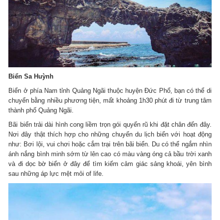
Biển Sa Huỳnh
Biển ở phía Nam tỉnh Quảng Ngãi thuộc huyện Đức Phổ, bạn có thể di
chuyển bằng nhiều phương tiện, mất khoảng 1h30 phút đi từ trung tâm
thành phố Quảng Ngãi.
Bãi biển trải dài hình cong liềm trọn gói quyến rũ khi đặt chân đến đây.
Nơi đây thật thích hợp cho những chuyến du lịch biển với hoạt động
như: Bơi lội, vui chơi hoặc cắm trại trên bãi biển.
Du có thể ngắm nhìn
ánh nắng bình minh sớm từ lên cao có màu vàng óng cả bầu trời xanh
và đi dọc bờ biển ở đây để tìm kiếm cảm giác sảng khoái, yên bình
sau những áp lực mệt mỏi of life.