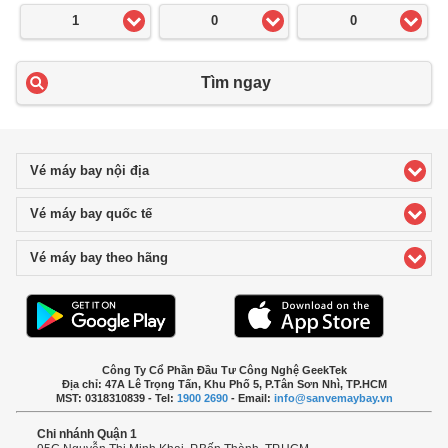
1
0
0
Tìm ngay
Vé máy bay nội địa
click to expand contents
Vé máy bay quốc tế
click to expand contents
Vé máy bay theo hãng
click to expand contents
Công Ty Cổ Phần Đầu Tư Công Nghệ GeekTek
Địa chỉ: 47A Lê Trọng Tấn, Khu Phố 5, P.Tân Sơn Nhì, TP.HCM
MST: 0318310839 - Tel:
1900 2690
- Email:
info@sanvemaybay.vn
Chi nhánh Quận 1