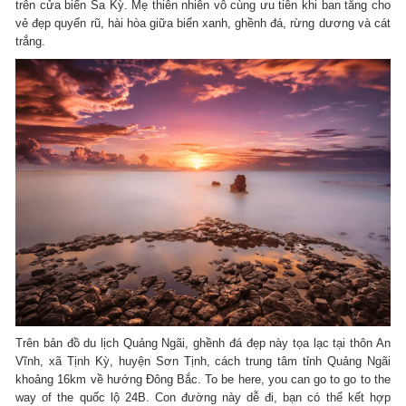
trên cửa biển Sa Kỳ.
Mẹ thiên nhiên vô cùng ưu tiên khi ban tăng cho
vẻ đẹp quyến rũ, hài hòa giữa biển xanh, ghềnh đá, rừng dương và cát
trắng.
Trên bản đồ du lịch Quảng Ngãi, ghềnh đá đẹp này tọa lạc tại thôn An
Vĩnh, xã Tịnh Kỳ, huyện Sơn Tịnh, cách trung tâm tỉnh Quảng Ngãi
khoảng 16km về hướng Đông Bắc.
To be here, you can go to go to the
way of the quốc lộ 24B.
Con đường này dễ đi, bạn có thể kết hợp