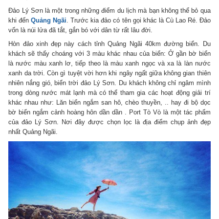
Đảo Lý Sơn là một trong những điểm du lịch mà bạn không thể bỏ qua
khi đến
Quảng Ngãi
.
Trước kia đảo có tên gọi khác là Cù Lao Ré.
Đảo
vốn là núi lửa đã tắt, gắn bó với dân từ rất lâu đời.
Hòn đảo xinh đẹp này cách tỉnh Quảng Ngãi 40km đường biển.
Du
khách sẽ thấy choáng với 3 màu khác nhau của biển: Ở gần bờ biển
là nước màu xanh lơ, tiếp theo là màu xanh ngọc và xa là làn nước
xanh da trời.
Còn gì tuyệt vời hơn khi ngây ngất giữa không gian thiên
nhiên nắng gió, biển trời đảo Lý Sơn.
Du khách không chỉ ngâm mình
trong dòng nước mát lạnh mà có thể tham gia các hoạt động giải trí
khác nhau như: Lăn biển ngắm san hô, chèo thuyền, .. hay đi bộ dọc
bờ biển ngắm cảnh hoàng hôn dần dần .
Port Tò Vò là một tác phẩm
của đảo Lý Sơn.
Nơi đây được chọn lọc là địa điểm chụp ảnh đẹp
nhất Quảng Ngãi.