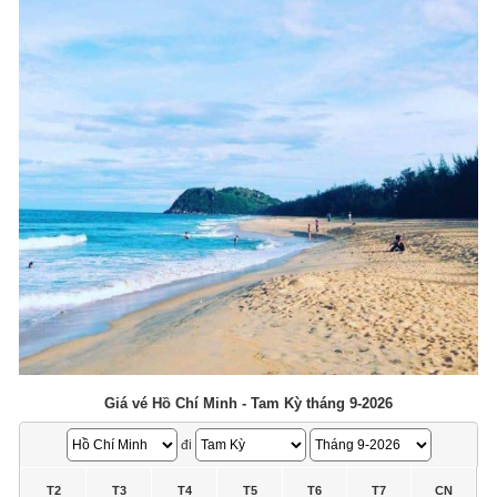
Giá vé Hồ Chí Minh - Tam Kỳ tháng 9-2026
đi
T2
T3
T4
T5
T6
T7
CN