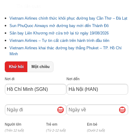
Tin liên quan
Vietnam Airlines chính thức khôi phục đường bay Cần Thơ – Đà Lạt
Sun PhuQuoc Airways mở đường bay mới đến Thành Đô
Sân bay Liên Khương mở cửa trở lại từ ngày 19/08/2026
Vietnam Airlines – Tự tin cất cánh trên hành trình đầu tiên
Vietnam Airlines khai thác đường bay thẳng Phuket – TP. Hồ Chí
Minh
Khứ hồi
Một chiều
Nơi đi
Nơi đến
Ngày
Ngày
đi
về
Người lớn
Trẻ em
Em bé
(Trên 12 tuổi)
(Từ 2-12 tuổi)
(Dưới 2 tuổi)