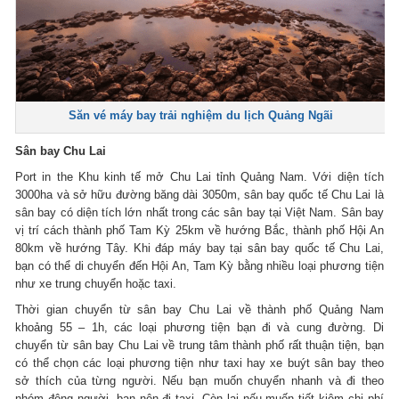
Săn vé máy bay trải nghiệm du lịch Quảng Ngãi
Sân bay Chu Lai
Port in the Khu kinh tế mở Chu Lai tỉnh Quảng Nam.
Với diện tích
3000ha và sở hữu đường băng dài 3050m, sân bay quốc tế Chu Lai là
sân bay có diện tích lớn nhất trong các sân bay tại Việt Nam.
Sân bay
vị trí cách thành phố Tam Kỳ 25km về hướng Bắc, thành phố Hội An
80km về hướng Tây.
Khi đáp máy bay tại sân bay quốc tế Chu Lai,
bạn có thể di chuyển đến Hội An, Tam Kỳ bằng nhiều loại phương tiện
như xe trung chuyển hoặc taxi.
Thời gian chuyển từ sân bay Chu Lai về thành phố Quảng Nam
khoảng 55 – 1h, các loại phương tiện bạn đi và cung đường.
Di
chuyển từ sân bay Chu Lai về trung tâm thành phố rất thuận tiện, bạn
có thể chọn các loại phương tiện như taxi hay xe buýt sân bay theo
sở thích của từng người.
Nếu bạn muốn chuyển nhanh và đi theo
nhóm đông người, bạn nên đi taxi.
Còn lại nếu muốn tiết kiệm chi phí