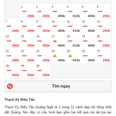
1
2
3
4
5
6
290k
290k
490k
610k
490k
290k
7
8
9
10
11
12
13
290k
290k
290k
490k
610k
490k
290k
14
15
16
17
18
19
20
290k
290k
290k
486k
610k
490k
290k
21
22
23
24
25
26
27
290k
290k
290k
486k
603k
490k
290k
28
29
30
290k
290k
290k
Tìm ngay
Thạch Kỳ Điếu Tẩu
Thạch Kỳ Điếu Tẩu Quảng Ngãi là 1 trong 12 cảnh đẹp nổi tiếng nhất
đất Quảng.
Nơi đây có cấu hình bao gồm hai kết quả núi đá tọa lạc