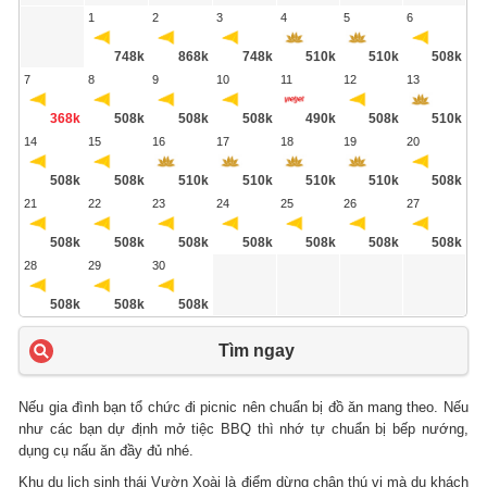
1
2
3
4
5
6
748k
868k
748k
510k
510k
508k
7
8
9
10
11
12
13
368k
508k
508k
508k
490k
508k
510k
14
15
16
17
18
19
20
508k
508k
510k
510k
510k
510k
508k
21
22
23
24
25
26
27
508k
508k
508k
508k
508k
508k
508k
28
29
30
508k
508k
508k
Tìm ngay
Nếu gia đình bạn tổ chức đi picnic nên chuẩn bị đồ ăn mang theo. Nếu
như các bạn dự định mở tiệc BBQ thì nhớ tự chuẩn bị bếp nướng,
dụng cụ nấu ăn đầy đủ nhé.
Khu du lịch sinh thái Vườn Xoài là điểm dừng chân thú vị mà du khách