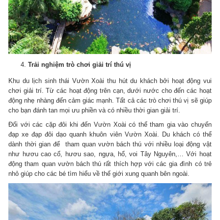
Trải nghiệm trò chơi giải trí thú vị
Khu du lịch sinh thái Vườn Xoài thu hút du khách bởi hoạt động vui
chơi giải trí. Từ các hoạt động trên cạn, dưới nước cho đến các hoạt
động nhẹ nhàng đến cảm giác mạnh. Tất cả các trò chơi thú vị sẽ giúp
cho bạn đánh tan mọi ưu phiền và có nhiều thời gian giải trí.
Đối với các cặp đôi khi đến Vườn Xoài có thể tham gia vào chuyến
đạp xe đạp đôi dạo quanh khuôn viên Vườn Xoài. Du khách có thể
dành thời gian để tham quan vườn bách thú với nhiều loại động vật
như hươu cao cổ, hươu sao, ngựa, hổ, voi Tây Nguyên,… Với hoạt
động tham quan vườn bách thú rất thích hợp với các gia đình có trẻ
nhỏ giúp cho các bé tìm hiểu về thế giới xung quanh bên ngoài.