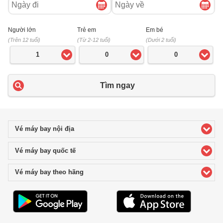
đi
về
Người lớn
Trẻ em
Em bé
(Trên 12 tuổi)
(Từ 2-12 tuổi)
(Dưới 2 tuổi)
1
0
0
Tìm ngay
Vé máy bay nội địa
click to expand contents
Vé máy bay quốc tế
click to expand contents
Vé máy bay theo hãng
click to expand contents