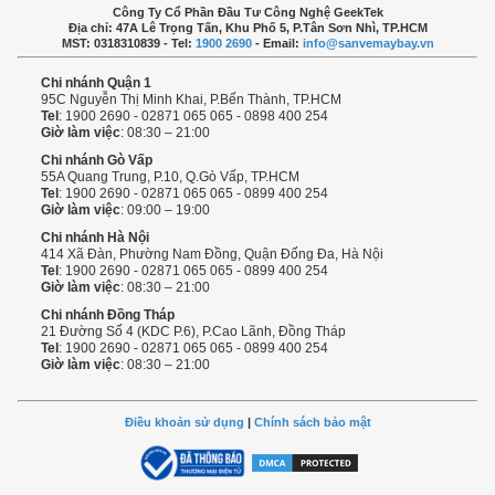
Công Ty Cổ Phần Đầu Tư Công Nghệ GeekTek
Địa chỉ: 47A Lê Trọng Tấn, Khu Phố 5, P.Tân Sơn Nhì, TP.HCM
MST: 0318310839 - Tel:
1900 2690
- Email:
info@sanvemaybay.vn
Chi nhánh Quận 1
95C Nguyễn Thị Minh Khai, P.Bến Thành, TP.HCM
Tel
: 1900 2690 - 02871 065 065 - 0898 400 254
Giờ làm việc
: 08:30 – 21:00
Chi nhánh Gò Vấp
55A Quang Trung, P.10, Q.Gò Vấp, TP.HCM
Tel
: 1900 2690 - 02871 065 065 - 0899 400 254
Giờ làm việc
: 09:00 – 19:00
Chi nhánh Hà Nội
414 Xã Đàn, Phường Nam Đồng, Quận Đống Đa, Hà Nội
Tel
: 1900 2690 - 02871 065 065 - 0899 400 254
Giờ làm việc
: 08:30 – 21:00
Chi nhánh Đồng Tháp
21 Đường Số 4 (KDC P.6), P.Cao Lãnh, Đồng Tháp
Tel
: 1900 2690 - 02871 065 065 - 0899 400 254
Giờ làm việc
: 08:30 – 21:00
Điều khoản sử dụng
|
Chính sách bảo mật