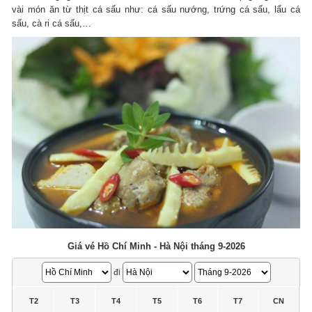
vài món ăn từ thịt cá sấu như: cá sấu nướng, trứng cá sấu, lẩu cá
sấu, cà ri cá sấu,…
Giá vé Hồ Chí Minh - Hà Nội tháng 9-2026
đi
T2
T3
T4
T5
T6
T7
CN