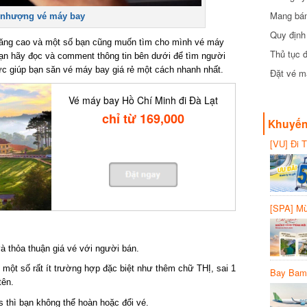
Mang bánh 
nhượng vé máy bay
đồng
Quy định 
ng cao và một số bạn cũng muốn tìm cho mình vé máy
Thủ tục đ
 bạn hãy đọc và comment thông tin bên dưới để tìm người
giúp bạn săn vé máy bay giá rẻ một cách nhanh nhất.
Đặt vé máy
Vé máy bay Hồ Chí Minh đi Đà Lạt
chỉ từ 169,000
Khuyến 
[VU] Đi T
giảm 50% 
[SPA] Mừn
20%
à thỏa thuận giá vé với người bán.
một số rất ít trường hợp đặc biệt như thêm chữ THỊ, sai 1
Bay Bambo
ên.
thì bạn không thể hoàn hoặc đổi vé.