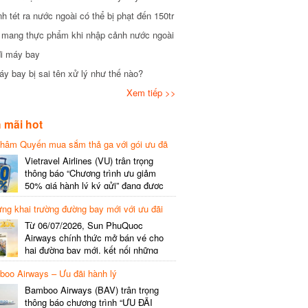
tét ra nước ngoài có thể bị phạt đến 150tr
mang thực phẩm khi nhập cảnh nước ngoài
i máy bay
 bay bị sai tên xử lý như thế nào?
Xem tiếp >>
mãi hot
hâm Quyến mua sắm thả ga với gói ưu đã
phí gói cước
Vietravel Airlines (VU) trân trọng
thông báo “Chương trình ưu giảm
50% giá hành lý ký gửi” đang được
triển khai cho đường bay quốc tế mới
g khai trường đường bay mới với ưu đãi
kết nối từ TP. Hồ Chí Minh
(SGN) đi Thâm Quyến – Trung Quốc
Từ 06/07/2026, Sun PhuQuoc
(SZX), chi tiết như sau: LỊCH BAY
Airways chính thức mở bán vé cho
CHI TIẾT Đường bay SHCB Giờ khởi
hai đường bay mới, kết nối những
hành Giờ đến Tần suất…
điểm đến giàu trải nghiệm, giúp hành
o Airways – Ưu đãi hành lý
khách khám phá vẻ đẹp thiên nhiên
và văn hóa của miền Trung Việt Nam.
Bamboo Airways (BAV) trân trọng
Thông tin đường bay mới Đường bay
thông báo chương trình “ƯU ĐÃI