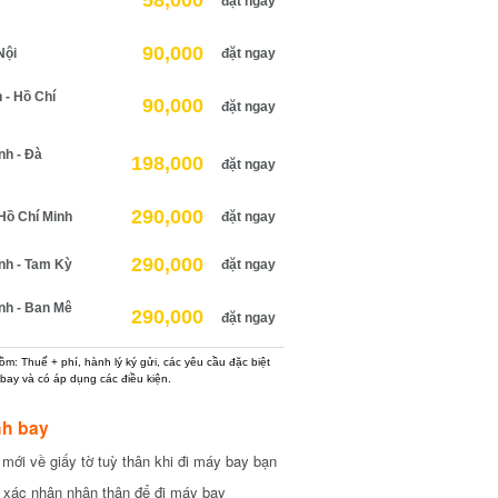
58,000
đặt ngay
90,000
ội
đặt ngay
 Hồ Chí
90,000
đặt ngay
h - Đà
198,000
đặt ngay
290,000
ồ Chí Minh
đặt ngay
290,000
h - Tam Kỳ
đặt ngay
h - Ban Mê
290,000
đặt ngay
: Thuế + phí, hành lý ký gửi, các yêu cầu đặc biệt
ay và có áp dụng các điều kiện.
h bay
ới về giấy tờ tuỳ thân khi đi máy bay bạn
xác nhận nhân thân để đi máy bay