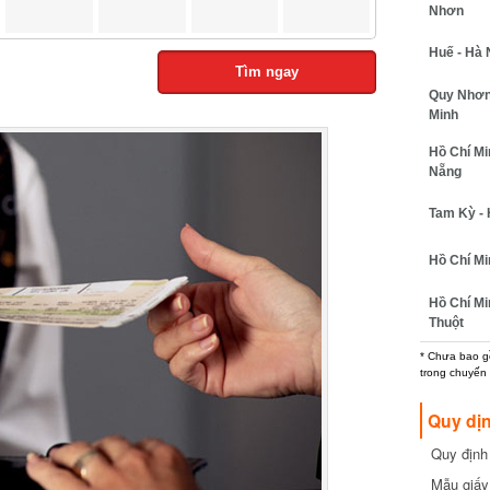
Nhơn
Huế - Hà N
Tìm ngay
Quy Nhơn -
Minh
Hồ Chí Min
Nẵng
Tam Kỳ - H
Hồ Chí Min
Hồ Chí Min
Thuột
* Chưa bao gồm
trong chuyến b
Quy dịn
Quy định m
cần biết
Mẫu giấy 