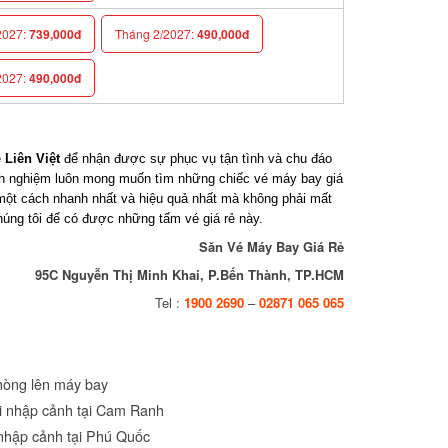
027:
739,000đ
Tháng 2/2027:
490,000đ
027:
490,000đ
Liên Việt
để nhận được sự phục vụ tận tình và chu đáo
h nghiệm luôn mong muốn tìm những chiếc vé máy bay giá
t cách nhanh nhất và hiệu quả nhất mà không phải mất
húng tôi để có được những tấm vé giá rẻ này.
Săn Vé Máy Bay Giá Rẻ
95C Nguyễn Thị Minh Khai, P.Bến Thành, TP.HCM
Tel :
1900 2690
–
02871 065 065
òng lên máy bay
hi nhập cảnh tại Cam Ranh
nhập cảnh tại Phú Quốc