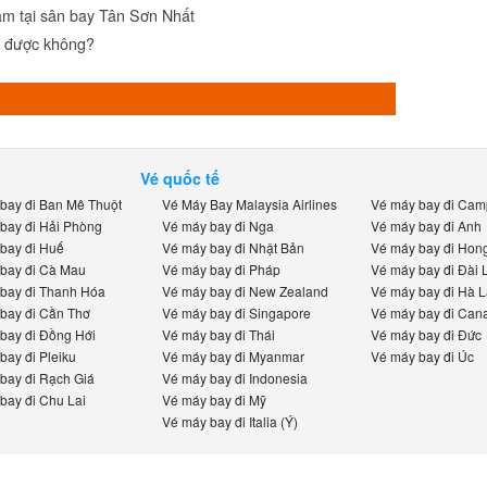
m tại sân bay Tân Sơn Nhất
y được không?
Vé quốc tế
ay đi Ban Mê Thuột
Vé Máy Bay Malaysia Airlines
Vé máy bay đi Camp
ay đi Hải Phòng
Vé máy bay đi Nga
Vé máy bay đi Anh
ay đi Huế
Vé máy bay đi Nhật Bản
Vé máy bay đi Hong
ay đi Cà Mau
Vé máy bay đi Pháp
Vé máy bay đi Đài L
ay đi Thanh Hóa
Vé máy bay đi New Zealand
Vé máy bay đi Hà La
ay đi Cần Thơ
Vé máy bay đi Singapore
Vé máy bay đi Cana
ay đi Đồng Hới
Vé máy bay đi Thái
Vé máy bay đi Đức
ay đi Pleiku
Vé máy bay đi Myanmar
Vé máy bay đi Úc
ay đi Rạch Giá
Vé máy bay đi Indonesia
ay đi Chu Lai
Vé máy bay đi Mỹ
Vé máy bay đi Italia (Ý)