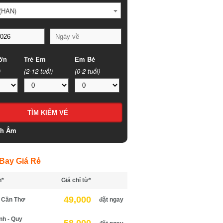
HAN)
n
Trẻ Em
Em Bé
(2-12 tuổi)
(0-2 tuổi)
h Âm
ay Giá Rẻ
*
Giá chỉ từ*
49,000
Cần Thơ
đặt ngay
h - Quy