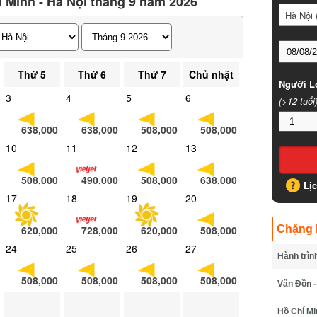
 Minh - Hà Nội tháng 9 năm 2026
Hà Nội (
Thứ 5
Thứ 6
Thứ 7
Chủ nhật
Người Lớ
3
4
5
6
(>12 tuổi)
638,000
638,000
508,000
508,000
10
11
12
13
508,000
490,000
508,000
638,000
Lịc
17
18
19
20
620,000
728,000
620,000
508,000
Chặng B
24
25
26
27
Hành trình
508,000
508,000
508,000
508,000
Vân Đồn - 
Hồ Chí Min