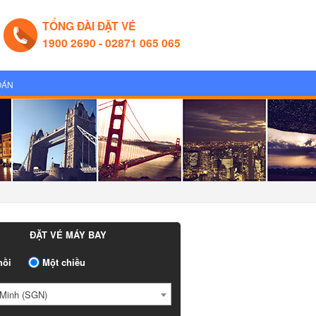
TỔNG ĐÀI ĐẶT VÉ
1900 2690 - 02871 065 065
OÁN
ĐẶT VÉ MÁY BAY
ồi
Một chiều
Minh (SGN)