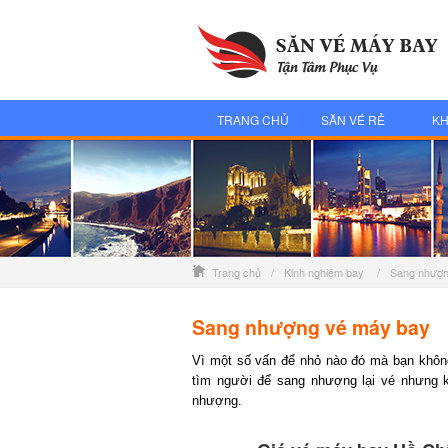
TRANG CHỦ
SĂN VÉ RẺ
KH
Trang chủ
/
Kinh nghiệm bay
/
Sang nhượn
Sang nhượng vé máy bay
Vì một số vấn để nhỏ nào đó mà bạn không
tìm người để sang nhượng lại vé nhưng k
nhượng.