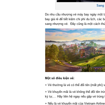
Sang 
Do nhu cầu nhượng vé máy bay ngày một tă
bay giá rẻ để tiết kiệm chi phí du lịch, các
sang nhượng vé. Đây cũng là một cách thức 
Một số điều kiện vé:
+ Vé thường là vé có thể đổi tên (mất phí) v
+ Vé khuyến mãi là vé không thể đổi tên trừ 
ký tự,… Hãy liên hệ ngay nếu gặp vé trùng t
+ Nếu là vé khuyến mãi của Vietnam Airlines 