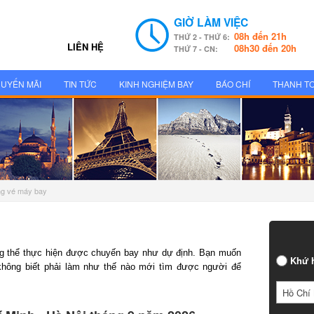
GIỜ LÀM VIỆC
08h đến 21h
THỨ 2 - THỨ 6:
LIÊN HỆ
08h30 đến 20h
THỨ 7 - CN:
UYẾN MÃI
TIN TỨC
KINH NGHIỆM BAY
BÁO CHÍ
THANH T
g vé máy bay
 thể thực hiện được chuyến bay như dự định. Bạn muốn
Khứ h
hông biết phải làm như thế nào mới tìm được người để
Hồ Chí 