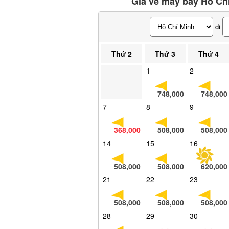
Giá vé máy bay Hồ Chí
đi
Thứ 2
Thứ 3
Thứ 4
1
2
748,000
748,000
7
8
9
368,000
508,000
508,000
14
15
16
508,000
508,000
620,000
21
22
23
508,000
508,000
508,000
28
29
30