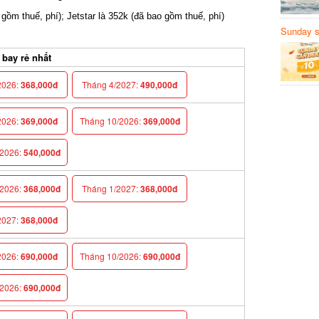
gồm thuế, phí); Jetstar là 352k (đã bao gồm thuế, phí)
Sunday să
Sanvemay
ay rẻ nhất
026:
368,000đ
Tháng 4/2027:
490,000đ
026:
369,000đ
Tháng 10/2026:
369,000đ
026:
540,000đ
026:
368,000đ
Tháng 1/2027:
368,000đ
027:
368,000đ
026:
690,000đ
Tháng 10/2026:
690,000đ
026:
690,000đ