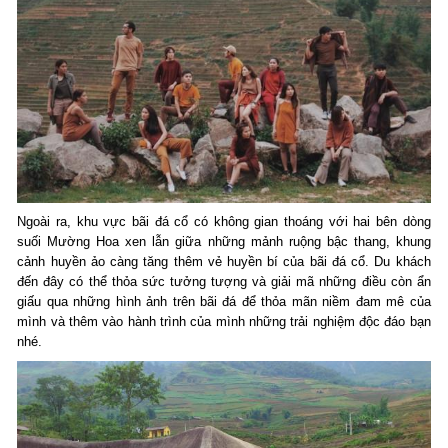
Ngoài ra, khu vực bãi đá cổ có không gian thoáng với hai bên dòng
suối Mường Hoa xen lẫn giữa những mảnh ruộng bậc thang, khung
cảnh huyền ảo càng tăng thêm vẻ huyền bí của bãi đá cổ. Du khách
đến đây có thể thỏa sức tưởng tượng và giải mã những điều còn ẩn
giấu qua những hình ảnh trên bãi đá để thỏa mãn niềm đam mê của
mình và thêm vào hành trình của mình những trải nghiệm độc đáo bạn
nhé.