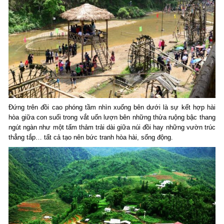
Đứng trên đồi cao phóng tầm nhìn xuống bên dưới là sự kết hợp hài
hòa giữa con suối trong vắt uốn lượn bên những thửa ruộng bậc thang
ngút ngàn như một tấm thảm trải dài giữa núi đồi hay những vườn trúc
thẳng tắp… tất cả tạo nên bức tranh hòa hài, sống động.