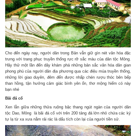
Cho đến ngày nay, người dân trong Bản vẫn giữ gìn nét văn hóa đặc
trưng với trang phục truyền thống rực rỡ sắc màu của dân tộc Mông.
Hãy thử một lần đến dây khám phá những bản sắc văn hóa dân gian
phong phú của người dân địa phương qua các điệu múa truyền thống,
những lời giao duyên, đêm đến được nhấp chén rượu thóc bên bếp
than hồng, tận hưởng cảm giác bình yên ổn, thơ mộng hiếm có này
bạn nhé
Bãi đá cổ
Xen lẫn giữa những thửa ruộng bậc thang ngút ngàn của người dân
tộc Dao, Mông là bãi đá cổ với trên 200 tảng đá lớn nhỏ chứa các ký
tự lạ từ xa xưa nằm rải rác là dấu tích còn lại của người tiền sử.