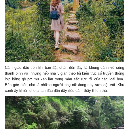
Cảm giác đầu tiên khi bạn đặt chân đến đây là khung cảnh vô cùng
thanh bình với những nếp nhà 3 gian theo lối kiến trúc cổ truyền thống
lợp bằng gỗ pơ mu xen lẫn trong màu sắc rực rỡ của các loài hoa.
Bên góc hiên nhà là những người phụ nữ đang say sưa dệt vải. Khu
cảnh ấy khiến cho ai lần đầu đến đây đều cảm thấy thích thú.