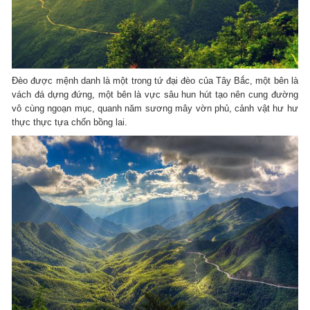
Đèo được mệnh danh là một trong tứ đại đèo của Tây Bắc, một bên là
vách đá dựng đứng, một bên là vực sâu hun hút tạo nên cung đường
vô cùng ngoạn mục, quanh năm sương mây vờn phủ, cảnh vật hư hư
thực thực tựa chốn bồng lai.