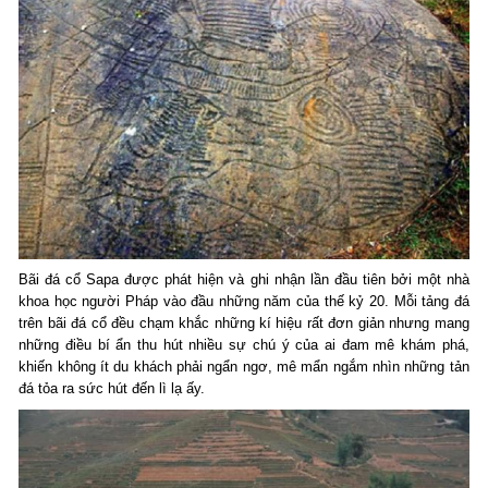
Bãi đá cổ Sapa được phát hiện và ghi nhận lần đầu tiên bởi một nhà
khoa học người Pháp vào đầu những năm của thế kỷ 20. Mỗi tảng đá
trên bãi đá cổ đều chạm khắc những kí hiệu rất đơn giản nhưng mang
những điều bí ẩn thu hút nhiều sự chú ý của ai đam mê khám phá,
khiến không ít du khách phải ngẩn ngơ, mê mẩn ngắm nhìn những tản
đá tỏa ra sức hút đến lì lạ ấy.