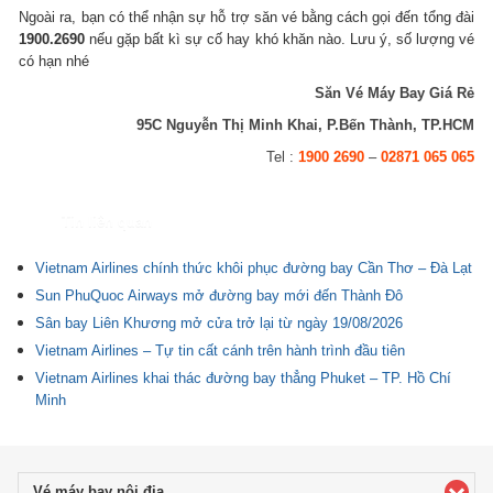
Ngoài ra, bạn có thể nhận sự hỗ trợ săn vé bằng cách gọi đến tổng đài
1900.2690
nếu gặp bất kì sự cố hay khó khăn nào. Lưu ý, số lượng vé
có hạn nhé
Săn Vé Máy Bay Giá Rẻ
95C Nguyễn Thị Minh Khai, P.Bến Thành, TP.HCM
Tel :
1900 2690
–
02871 065 065
Tin liên quan
Vietnam Airlines chính thức khôi phục đường bay Cần Thơ – Đà Lạt
Sun PhuQuoc Airways mở đường bay mới đến Thành Đô
Sân bay Liên Khương mở cửa trở lại từ ngày 19/08/2026
Vietnam Airlines – Tự tin cất cánh trên hành trình đầu tiên
Vietnam Airlines khai thác đường bay thẳng Phuket – TP. Hồ Chí
Minh
Vé máy bay nội địa
click to expand contents