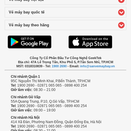
Vé máy bay quốc tế
click to expand contents
Vé máy bay theo hãng
click to expand contents
Công Ty Cổ Phần Đầu Tư Công Nghệ GeekTek
Địa chỉ: 47A Lê Trọng Tấn, Khu Phố 5, P.Tân Sơn Nhì, TP.HCM
MST: 0318310839 - Tel:
1900 2690
- Email:
info@sanvemaybay.vn
Chi nhánh Quận 1
95C Nguyễn Thị Minh Khai, P.Bến Thành, TP.HCM
Tel
: 1900 2690 - 02871 065 065 - 0898 400 254
Giờ làm việc
: 08:30 – 21:00
Chi nhánh Gò Vấp
55A Quang Trung, P.10, Q.Gò Vấp, TP.HCM
Tel
: 1900 2690 - 02871 065 065 - 0899 400 254
Giờ làm việc
: 09:00 – 19:00
Chi nhánh Hà Nội
414 Xã Đàn, Phường Nam Đồng, Quận Đống Đa, Hà Nội
Tel
: 1900 2690 - 02871 065 065 - 0899 400 254
Giờ làm việc
: 08:30 – 21:00