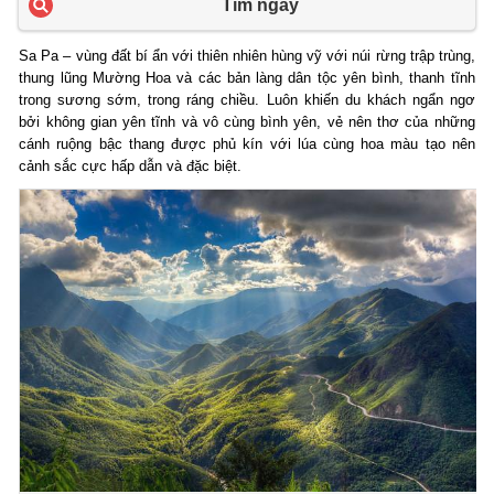
Tìm ngay
Sa Pa – vùng đất bí ẩn với thiên nhiên hùng vỹ với núi rừng trập trùng,
thung lũng Mường Hoa và các bản làng dân tộc yên bình, thanh tĩnh
trong sương sớm, trong ráng chiều. Luôn khiến du khách ngẩn ngơ
bởi không gian yên tĩnh và vô cùng bình yên, vẻ nên thơ của những
cánh ruộng bậc thang được phủ kín với lúa cùng hoa màu tạo nên
cảnh sắc cực hấp dẫn và đặc biệt.