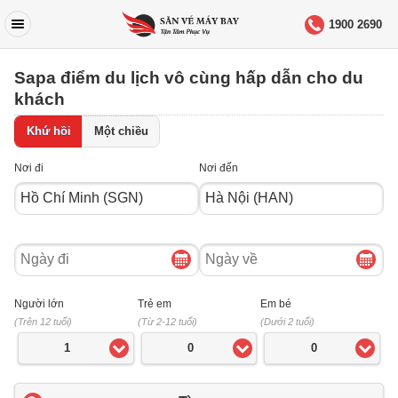
1900 2690
Sapa điểm du lịch vô cùng hấp dẫn cho du
khách
Khứ hồi
Một chiều
Nơi đi
Nơi đến
Ngày
Ngày
đi
về
Người lớn
Trẻ em
Em bé
(Trên 12 tuổi)
(Từ 2-12 tuổi)
(Dưới 2 tuổi)
1
0
0