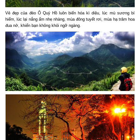
Vẻ đẹp của đèo Ô Quý Hồ luôn biến hóa kì diệu, lúc mù sương bí
hiểm, lúc lại nắng ấm nhẹ nhàng, mùa đông tuyết rơi, mùa hạ trăm hoa
đua nở, khiến bạn không khỏi ngỡ ngàng.