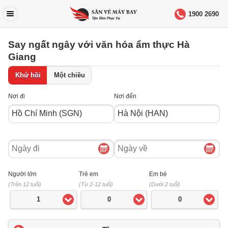
1900 2690
Say ngất ngây với văn hóa ẩm thực Hà
Giang
Khứ hồi
Một chiều
Nơi đi
Nơi đến
Ngày
Ngày
đi
về
Người lớn
Trẻ em
Em bé
(Trên 12 tuổi)
(Từ 2-12 tuổi)
(Dưới 2 tuổi)
1
0
0