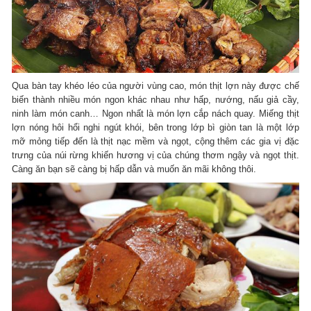
Qua bàn tay khéo léo của người vùng cao, món thịt lợn này được chế
biến thành nhiều món ngon khác nhau như hấp, nướng, nấu giả cầy,
ninh làm món canh… Ngon nhất là món lợn cắp nách quay. Miếng thịt
lợn nóng hôi hổi nghi ngút khói, bên trong lớp bì giòn tan là một lớp
mỡ mỏng tiếp đến là thịt nạc mềm và ngọt, cộng thêm các gia vị đặc
trưng của núi rừng khiến hương vị của chúng thơm ngậy và ngọt thịt.
Càng ăn bạn sẽ càng bị hấp dẫn và muốn ăn mãi không thôi.