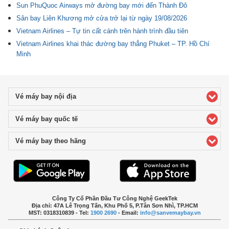
Sun PhuQuoc Airways mở đường bay mới đến Thành Đô
Sân bay Liên Khương mở cửa trở lại từ ngày 19/08/2026
Vietnam Airlines – Tự tin cất cánh trên hành trình đầu tiên
Vietnam Airlines khai thác đường bay thẳng Phuket – TP. Hồ Chí
Minh
Vé máy bay nội địa
click to expand contents
Vé máy bay quốc tế
click to expand contents
Vé máy bay theo hãng
click to expand contents
Công Ty Cổ Phần Đầu Tư Công Nghệ GeekTek
Địa chỉ: 47A Lê Trọng Tấn, Khu Phố 5, P.Tân Sơn Nhì, TP.HCM
MST: 0318310839 - Tel:
1900 2690
- Email:
info@sanvemaybay.vn