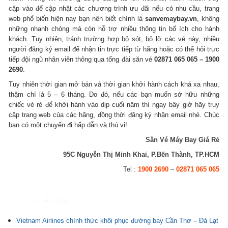
cập vào để cập nhật các chương trình ưu đãi nếu có nhu cầu, trang
web phổ biến hiện nay bạn nên biết chính là
sanvemaybay.vn
, không
những nhanh chóng mà còn hỗ trợ nhiều thông tin bổ ích cho hành
khách. Tuy nhiên, tránh trường hợp bỏ sót, bỏ lỡ các vé này, nhiều
người đăng ký email để nhận tin trực tiếp từ hãng hoặc có thể hỏi trực
tiếp đội ngũ nhân viên thông qua tổng đài săn vé
02871 065 065 – 1900
2690
.
Tuy nhiên thời gian mở bán và thời gian khởi hành cách khá xa nhau,
thậm chí là 5 – 6 tháng. Do đó, nếu các bạn muốn sở hữu những
chiếc vé rẻ để khởi hành vào dịp cuối năm thì ngay bây giờ hãy truy
cập trang web của các hãng, đồng thời đăng ký nhận email nhé. Chúc
bạn có một chuyến đi hấp dẫn và thú vị!
Săn Vé Máy Bay Giá Rẻ
95C Nguyễn Thị Minh Khai, P.Bến Thành, TP.HCM
Tel :
1900 2690
–
02871 065 065
Tin liên quan
Vietnam Airlines chính thức khôi phục đường bay Cần Thơ – Đà Lạt