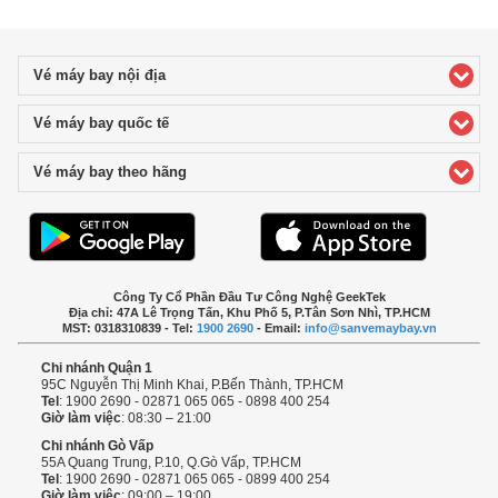
Vé máy bay nội địa
click to expand contents
Vé máy bay quốc tế
click to expand contents
Vé máy bay theo hãng
click to expand contents
Công Ty Cổ Phần Đầu Tư Công Nghệ GeekTek
Địa chỉ: 47A Lê Trọng Tấn, Khu Phố 5, P.Tân Sơn Nhì, TP.HCM
MST: 0318310839 - Tel:
1900 2690
- Email:
info@sanvemaybay.vn
Chi nhánh Quận 1
95C Nguyễn Thị Minh Khai, P.Bến Thành, TP.HCM
Tel
: 1900 2690 - 02871 065 065 - 0898 400 254
Giờ làm việc
: 08:30 – 21:00
Chi nhánh Gò Vấp
55A Quang Trung, P.10, Q.Gò Vấp, TP.HCM
Tel
: 1900 2690 - 02871 065 065 - 0899 400 254
Giờ làm việc
: 09:00 – 19:00