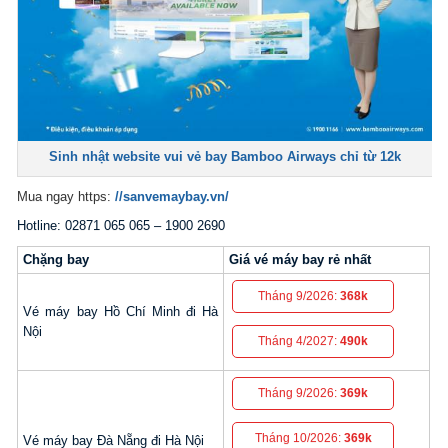
Sinh nhật website vui vẻ bay Bamboo Airways chỉ từ 12k
Mua ngay https:
//sanvemaybay.vn/
Hotline: 02871 065 065 – 1900 2690
Chặng bay
Giá vé máy bay rẻ nhất
Tháng 9/2026:
368k
Vé máy bay Hồ Chí Minh đi Hà
Nội
Tháng 4/2027:
490k
Tháng 9/2026:
369k
Tháng 10/2026:
369k
Vé máy bay Đà Nẵng đi Hà Nội