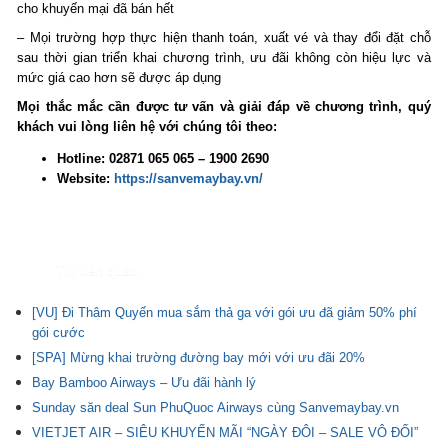
cho khuyến mại đã bán hết
– Mọi trường hợp thực hiện thanh toán, xuất vé và thay đổi đặt chỗ
sau thời gian triển khai chương trình, ưu đãi không còn hiệu lực và
mức giá cao hơn sẽ được áp dụng
Mọi thắc mắc cần được tư vấn và giải đáp về chương trình, quý
khách vui lòng liên hệ với chúng tôi theo:
Hotline: 02871 065 065 – 1900 2690
Website:
https://sanvemaybay.vn/
Tin liên quan
[VU] Đi Thâm Quyến mua sắm thả ga với gói ưu đã giảm 50% phí
gói cước
[SPA] Mừng khai trường đường bay mới với ưu đãi 20%
Bay Bamboo Airways – Ưu đãi hành lý
Sunday săn deal Sun PhuQuoc Airways cùng Sanvemaybay.vn
VIETJET AIR – SIÊU KHUYẾN MÃI “NGÀY ĐÔI – SALE VÔ ĐỐI”