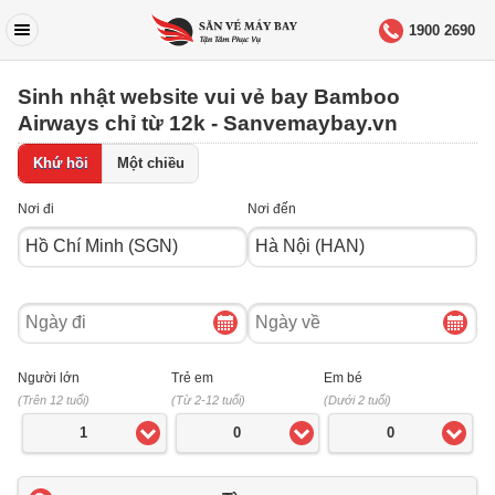
1900 2690
Sinh nhật website vui vẻ bay Bamboo
Airways chỉ từ 12k - Sanvemaybay.vn
Khứ hồi
Một chiều
Nơi đi
Nơi đến
Ngày
Ngày
đi
về
Người lớn
Trẻ em
Em bé
(Trên 12 tuổi)
(Từ 2-12 tuổi)
(Dưới 2 tuổi)
1
0
0