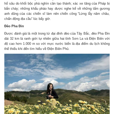
hố sâu do khối bộc phá nghìn cân tạo thành; xác xe tăng của Pháp bị
bắn cháy; những khẩu pháo hay được nghe kể về những tấm gương
anh dũng của các chiến sĩ làm nên chiến công “Lừng lẫy năm châu,
chấn động địa cầu” lúc bấy giờ.
Đèo Pha Đin
Được đánh giá là một trong tứ đại đỉnh đèo của Tây Bắc, đèo Pha Đin
dài 32 km là ranh giới tự nhiên giữa hai tỉnh Sơn La và Điện Biên với
độ cao hơn 1.000 m so với mực nước biển là địa điểm du lịch không
thể thiếu khi đến tìm hiểu về Điện Biên Phủ.