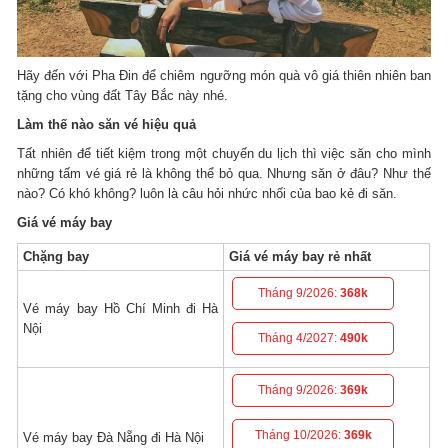
Hãy đến với Pha Đin để chiêm ngưỡng món quà vô giá thiên nhiên ban
tặng cho vùng đất Tây Bắc này nhé.
Làm thế nào săn vé hiệu quả
Tất nhiên để tiết kiệm trong một chuyến du lịch thì việc săn cho mình
những tấm vé giá rẻ là không thể bỏ qua. Nhưng săn ở đâu? Như thế
nào? Có khó không? luôn là câu hỏi nhức nhối của bao kẻ đi săn.
Giá vé máy bay
Chặng bay
Giá vé máy bay rẻ nhất
Tháng 9/2026:
368k
Vé máy bay Hồ Chí Minh đi Hà
Nội
Tháng 4/2027:
490k
Tháng 9/2026:
369k
Tháng 10/2026:
369k
Vé máy bay Đà Nẵng đi Hà Nội