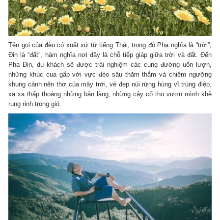
Tên gọi của đèo có xuất xứ từ tiếng Thái, trong đó Phạ nghĩa là “trời”,
Đin là “đất”, hàm nghĩa nơi đây là chỗ tiếp giáp giữa trời và đất. Đến
Pha Đin, du khách sẽ được trải nghiệm các cung đường uốn lượn,
những khúc cua gấp với vực đèo sâu thăm thẳm và chiêm ngưỡng
khung cảnh nên thơ của mây trời, vẻ đẹp núi rừng hùng vĩ trùng điệp,
xa xa thấp thoáng những bản làng, những cây cổ thụ vươn mình khẽ
rung rinh trong gió.