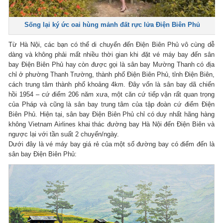
Sống lại ký ức oai hùng mảnh đất rực lửa Điện Biên Phủ
Từ Hà Nội, các bạn có thể di chuyển đến Điện Biên Phủ vô cùng dễ
dàng và không phải mất nhiều thời gian khi đặt vé máy bay đến sân
bay Điện Biên Phủ hay còn được gọi là sân bay Mường Thanh có địa
chỉ ở phường Thanh Trường, thành phố Điện Biên Phủ, tỉnh Điện Biên,
cách trung tâm thành phố khoảng 4km. Đây vốn là sân bay dã chiến
hồi 1954 – cứ điểm 206 năm xưa, một căn cứ tiếp vận rất quan trọng
của Pháp và cũng là sân bay trung tâm của tập đoàn cứ điểm Điện
Biên Phủ. Hiện tại, sân bay Điện Biên Phủ chỉ có duy nhất hãng hàng
không Vietnam Airlines khai thác đường bay Hà Nội đến Điện Biên và
ngược lại với tần suất 2 chuyến/ngày.
Dưới đây là vé máy bay giá rẻ của một số đường bay có điểm đến là
sân bay Điện Biên Phủ: