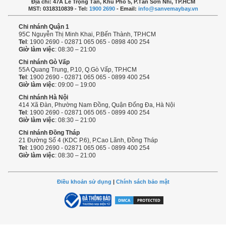
Địa chỉ: 47A Lê Trọng Tấn, Khu Phố 5, P.Tân Sơn Nhì, TP.HCM
MST: 0318310839 - Tel:
1900 2690
- Email:
info@sanvemaybay.vn
Chi nhánh Quận 1
95C Nguyễn Thị Minh Khai, P.Bến Thành, TP.HCM
Tel
: 1900 2690 - 02871 065 065 - 0898 400 254
Giờ làm việc
: 08:30 – 21:00
Chi nhánh Gò Vấp
55A Quang Trung, P.10, Q.Gò Vấp, TP.HCM
Tel
: 1900 2690 - 02871 065 065 - 0899 400 254
Giờ làm việc
: 09:00 – 19:00
Chi nhánh Hà Nội
414 Xã Đàn, Phường Nam Đồng, Quận Đống Đa, Hà Nội
Tel
: 1900 2690 - 02871 065 065 - 0899 400 254
Giờ làm việc
: 08:30 – 21:00
Chi nhánh Đồng Tháp
21 Đường Số 4 (KDC P.6), P.Cao Lãnh, Đồng Tháp
Tel
: 1900 2690 - 02871 065 065 - 0899 400 254
Giờ làm việc
: 08:30 – 21:00
Điều khoản sử dụng
|
Chính sách bảo mật