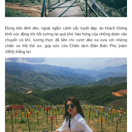
Đứng trên đỉnh đèo, ngoài ngắm cảnh sắc tuyệt đẹp, du khách không
khỏi xúc động khi hồi tưởng lại quá khứ hào hùng của những đoàn vận
chuyển vũ khí, lương thực đã bền chí vượt đèo xa xưa với những
chiếc xe thồ thô sơ, góp sức cho Chiến dịch Điện Biên Phủ (năm
1954) thắng lợi.