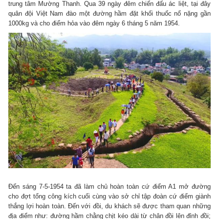
trung tâm Mường Thanh. Qua 39 ngày đêm chiến đấu ác liệt, tại đây
quân đội Việt Nam đào một đường hầm đặt khối thuốc nổ nặng gần
1000kg và cho điểm hỏa vào đêm ngày 6 tháng 5 năm 1954.
Đến sáng 7-5-1954 ta đã làm chủ hoàn toàn cứ điểm A1 mở đường
cho đợt tổng công kích cuối cùng vào sở chỉ tập đoàn cứ điểm giành
thắng lợi hoàn toàn. Đến với đồi, du khách sẽ được tham quan những
địa điểm như: đường hầm chằng chịt kéo dài từ chân đồi lên đỉnh đồi;