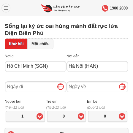
1900 2690
Sống lại ký ức oai hùng mảnh đất rực lửa
Điện Biên Phủ
Khứ hồi
Một chiều
Nơi đi
Nơi đến
Ngày
Ngày
đi
về
Người lớn
Trẻ em
Em bé
(Trên 12 tuổi)
(Từ 2-12 tuổi)
(Dưới 2 tuổi)
1
0
0