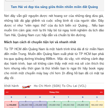
Tam Hải vẻ đẹp tỏa sáng giữa thiên nhiên miền đất Quảng
Nơi đây vẫn giữ nguyên được nét hoang sơ của những rặng dừa già,
những bãi đá gập ghềnh và cuộc sống bình dị của người dân. Đây
được ví như “viên ngọc thô” của du lịch biển xứ Quảng… Nếu bạn
muốn tìm cảm giác mới lạ thì hãy bỏ túi ngay kinh nghiệm du lịch đảo
Tam Hải, Quảng Nam cực hấp dẫn và chuẩn bị lên đường.
Mách bạn cách di chuyển tiện lợi và nhanh nhất
Từ TP HCM đến Quảng Nam là một hành trình khá dài đi từ miền Nam
đến miền Trung. Muốn đến Quảng Nam xuất phát từ TP HCM bạn phải
tra qua quãng đường khoảng 898km. Mặc dù vậy, với những cảnh đẹp
dọc hành trình, bạn sẽ không cảm thấy mệt mỏi mà sẽ còn thích thú
hơn nhưng nếu thời gian là thứ khiến bạn lo ngại thì hãy book ngay
cho mình một chuyến máy bay chỉ hơn 1h đồng hồ bạn đã có mặt tại
đây rồi .