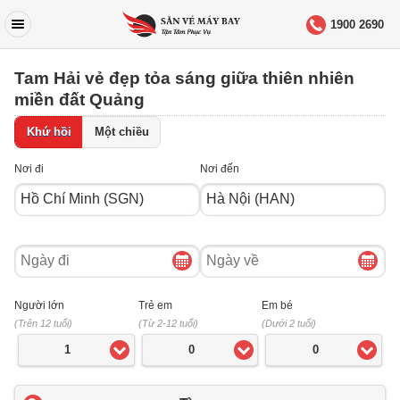
1900 2690
Tam Hải vẻ đẹp tỏa sáng giữa thiên nhiên
miền đất Quảng
Khứ hồi
Một chiều
Nơi đi
Nơi đến
Ngày
Ngày
đi
về
Người lớn
Trẻ em
Em bé
(Trên 12 tuổi)
(Từ 2-12 tuổi)
(Dưới 2 tuổi)
1
0
0