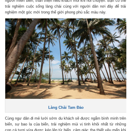
người miền biển, thân thiện hiếu khách mỗi khi nói chuyện. Bạn có thể
trải nghiệm cuộc sống làng chài cùng với người dân nơi đây để trải
nghiệm một góc mới trong thế giới phong phú sắc màu này.
Làng Chài Tam Đảo
Cùng ngư dân đi mẻ lưới sớm du khách sẽ được ngắm bình minh trên
biển, sự bao la của biển, trải nghiệm mùi vị tinh khôi nhất từ những
con cá tươi vừa được kéo lên từ biển, cảm giác tha thiết yêu mến khi