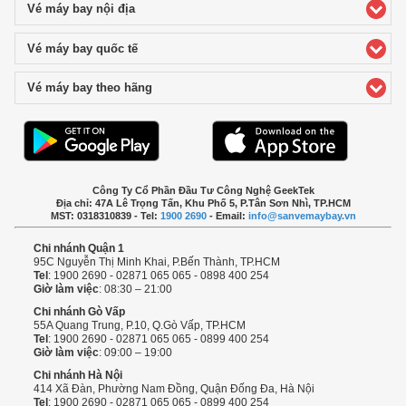
Vé máy bay nội địa
click to expand contents
Vé máy bay quốc tế
click to expand contents
Vé máy bay theo hãng
click to expand contents
Công Ty Cổ Phần Đầu Tư Công Nghệ GeekTek
Địa chỉ: 47A Lê Trọng Tấn, Khu Phố 5, P.Tân Sơn Nhì, TP.HCM
MST: 0318310839 - Tel:
1900 2690
- Email:
info@sanvemaybay.vn
Chi nhánh Quận 1
95C Nguyễn Thị Minh Khai, P.Bến Thành, TP.HCM
Tel
: 1900 2690 - 02871 065 065 - 0898 400 254
Giờ làm việc
: 08:30 – 21:00
Chi nhánh Gò Vấp
55A Quang Trung, P.10, Q.Gò Vấp, TP.HCM
Tel
: 1900 2690 - 02871 065 065 - 0899 400 254
Giờ làm việc
: 09:00 – 19:00
Chi nhánh Hà Nội
414 Xã Đàn, Phường Nam Đồng, Quận Đống Đa, Hà Nội
Tel
: 1900 2690 - 02871 065 065 - 0899 400 254