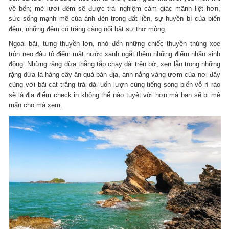
về bến; mẻ lưới đêm sẽ được trải nghiệm cảm giác mãnh liệt hơn,
sức sống mạnh mẽ của ánh đèn trong đất liền, sự huyền bí của biển
đêm, những đêm có trăng càng nổi bật sự thơ mộng.
Ngoài bãi, từng thuyền lớn, nhỏ đến những chiếc thuyền thúng xoe
tròn neo đậu tô điểm mặt nước xanh ngắt thêm những điểm nhấn sinh
động. Những rặng dừa thẳng tắp chạy dài trên bờ, xen lẫn trong những
rặng dừa là hàng cây ăn quả bản địa, ánh nắng vàng ươm của nơi đây
cùng với bãi cát trắng trải dài uốn lượn cùng tiếng sóng biển vỗ rì rào
sẽ là địa điểm check in không thể nào tuyệt vời hơn mà bạn sẽ bị mê
mẩn cho mà xem.