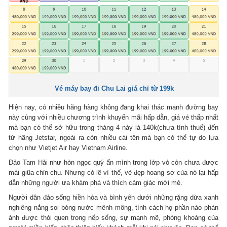
Vé máy bay đi Chu Lai giá chỉ từ 199k
Hiện nay, có nhiều hãng hàng không đang khai thác mạnh đường bay
này cùng với nhiều chương trình khuyến mãi hấp dẫn, giá vé thấp nhất
mà bạn có thể sở hữu trong tháng 4 này là 140k(chưa tính thuế) đến
từ hãng Jetstar, ngoài ra còn nhiều cái tên mà bạn có thể tự do lựa
chọn như Vietjet Air hay Vietnam Airline.
Đảo Tam Hải như hòn ngọc quý ẩn mình trong lớp vỏ còn chưa được
mài giũa chỉn chu. Nhưng có lẽ vì thế, vẻ đẹp hoang sơ của nó lại hấp
dẫn những người ưa khám phá và thích cảm giác mới mẻ.
Người dân đảo sống hiền hòa và bình yên dưới những rặng dừa xanh
nghiêng nắng soi bóng nước mênh mông, tính cách họ phần nào phản
ánh được thói quen trong nếp sống, sự mạnh mẽ, phóng khoáng của