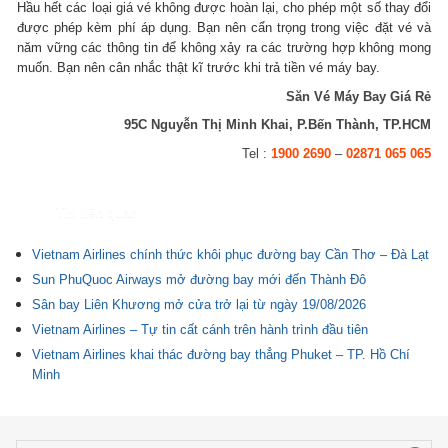
Hầu hết các loại giá vé không được hoàn lại, cho phép một số thay đổi
được phép kèm phí áp dụng. Bạn nên cẩn trọng trong việc đặt vé và
năm vững các thông tin để không xảy ra các trường hợp không mong
muốn. Bạn nên cân nhắc thật kĩ trước khi trả tiền vé máy bay.
Săn Vé Máy Bay Giá Rẻ
95C Nguyễn Thị Minh Khai, P.Bến Thành, TP.HCM
Tel :
1900 2690
–
02871 065 065
Tin liên quan
Vietnam Airlines chính thức khôi phục đường bay Cần Thơ – Đà Lạt
Sun PhuQuoc Airways mở đường bay mới đến Thành Đô
Sân bay Liên Khương mở cửa trở lại từ ngày 19/08/2026
Vietnam Airlines – Tự tin cất cánh trên hành trình đầu tiên
Vietnam Airlines khai thác đường bay thẳng Phuket – TP. Hồ Chí
Minh