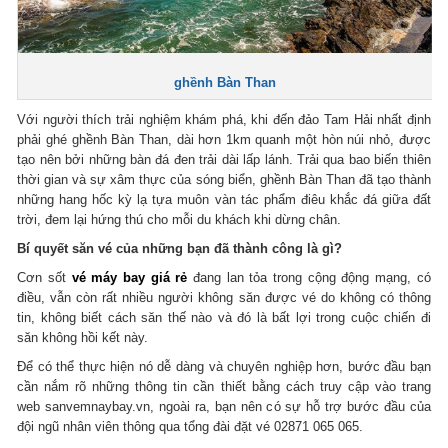
ghềnh Bàn Than
Với người thích trải nghiệm khám phá, khi đến đảo Tam Hải nhất định
phải ghé ghềnh Bàn Than, dài hơn 1km quanh một hòn núi nhỏ, được
tạo nên bởi những bàn đá đen trải dài lấp lánh. Trải qua bao biến thiên
thời gian và sự xâm thực của sóng biển, ghềnh Bàn Than đã tạo thành
những hang hốc kỳ lạ tựa muôn vàn tác phẩm điêu khắc đá giữa đất
trời, đem lại hứng thú cho mỗi du khách khi dừng chân.
Bí quyết săn vé của những bạn đã thành công là gì?
Cơn sốt
vé máy bay giá rẻ
đang lan tỏa trong cộng động mạng, có
điều, vẫn còn rất nhiều người không săn được vé do không có thông
tin, không biết cách săn thế nào và đó là bất lợi trong cuộc chiến đi
săn không hồi kết này.
Để có thể thực hiện nó dễ dàng và chuyên nghiệp hơn, bước đầu bạn
cần nắm rõ những thông tin cần thiết bằng cách truy cập vào trang
web sanvemnaybay.vn, ngoài ra, bạn nên có sự hỗ trợ bước đầu của
đội ngũ nhân viên thông qua tổng đài đặt vé 02871 065 065.