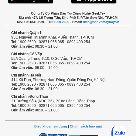
Công Ty Cổ Phần Đầu Tư Công Nghệ GeekTek
Địa chỉ: 47A Lê Trọng Tấn, Khu Phố 5, P.Tân Sơn Nhì, TP.HCM
MST: 0318310839 - Tel:
1900 2690
- Email:
info@sanvemaybay.vn
Chi nhánh Quận 1
95C Nguyễn Thị Minh Khai, P.Bến Thành, TP.HCM
Tel
: 1900 2690 - 02871 065 065 - 0898 400 254
Giờ làm việc
: 08:30 – 21:00
Chi nhánh Gò Vấp
55A Quang Trung, P.10, Q.Gò Vấp, TP.HCM
Tel
: 1900 2690 - 02871 065 065 - 0899 400 254
Giờ làm việc
: 09:00 – 19:00
Chi nhánh Hà Nội
414 Xã Đàn, Phường Nam Đồng, Quận Đống Đa, Hà Nội
Tel
: 1900 2690 - 02871 065 065 - 0899 400 254
Giờ làm việc
: 08:30 – 21:00
Chi nhánh Đồng Tháp
21 Đường Số 4 (KDC P.6), P.Cao Lãnh, Đồng Tháp
Tel
: 1900 2690 - 02871 065 065 - 0899 400 254
Giờ làm việc
: 08:30 – 21:00
Điều khoản sử dụng
|
Chính sách bảo mật