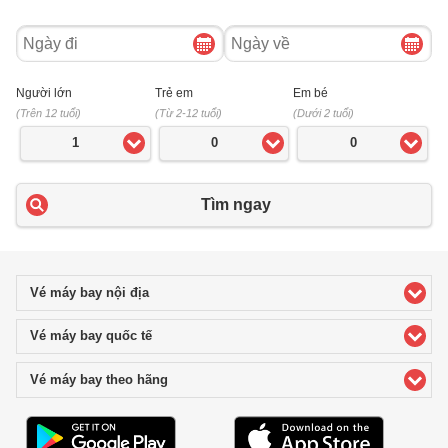
Ngày
Ngày
đi
về
Người lớn
Trẻ em
Em bé
(Trên 12 tuổi)
(Từ 2-12 tuổi)
(Dưới 2 tuổi)
1
0
0
Tìm ngay
Vé máy bay nội địa
click to expand contents
Vé máy bay quốc tế
click to expand contents
Vé máy bay theo hãng
click to expand contents