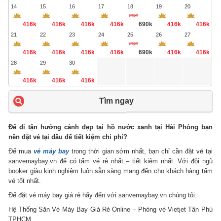
14
15
16
17
18
19
20
416k
416k
416k
416k
690k
416k
416k
21
22
23
24
25
26
27
416k
416k
416k
416k
690k
416k
416k
28
29
30
416k
416k
416k
Tìm ngay
Để đi tận hưởng cảnh đẹp tại hồ nước xanh tại Hải Phòng bạn
nên đặt vé tại đâu để tiết kiệm chi phí?
Để mua
vé máy bay
trong thời gian sớm nhất, bạn chỉ cần đặt vé tại
sanvemaybay.vn để có tấm vé rẻ nhất – tiết kiệm nhất. Với đội ngũ
booker giàu kinh nghiệm luôn sẵn sàng mang đến cho khách hàng tấm
vé tốt nhất.
Để đặt vé máy bay giá rẻ hãy đến với sanvemaybay.vn chúng tôi:
Hệ Thống Săn Vé Máy Bay Giá Rẻ Online – Phòng vé Vietjet Tân Phú
TPHCM.