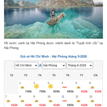
Hồ nước xanh tại Hải Phòng được mệnh danh là “Tuyệt tình cốc” tại
Hải Phòng.
Giá vé Hồ Chí Minh - Hải Phòng tháng 9-2026
đi
T2
T3
T4
T5
T6
T7
CN
1
2
3
4
5
6
748k
799k
609k
690k
416k
416k
7
8
9
10
11
12
13
416k
416k
416k
416k
690k
416k
416k