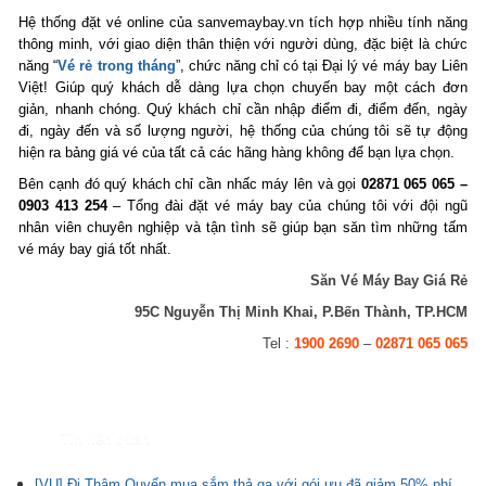
Hệ thống đặt vé online của sanvemaybay.vn tích hợp nhiều tính năng
thông minh, với giao diện thân thiện với người dùng, đặc biệt là chức
năng “
Vé rẻ trong tháng
”, chức năng chỉ có tại Đại lý vé máy bay Liên
Việt! Giúp quý khách dễ dàng lựa chọn chuyến bay một cách đơn
giản, nhanh chóng. Quý khách chỉ cần nhập điểm đi, điểm đến, ngày
đi, ngày đến và số lượng người, hệ thống của chúng tôi sẽ tự động
hiện ra bảng giá vé của tất cả các hãng hàng không để bạn lựa chọn.
Bên cạnh đó quý khách chỉ cần nhấc máy lên và gọi
02871 065 065 –
0903 413 254
– Tổng đài đặt vé máy bay của chúng tôi với đội ngũ
nhân viên chuyên nghiệp và tận tình sẽ giúp bạn săn tìm những tấm
vé máy bay giá tốt nhất.
Săn Vé Máy Bay Giá Rẻ
95C Nguyễn Thị Minh Khai, P.Bến Thành, TP.HCM
Tel :
1900 2690
–
02871 065 065
Tin liên quan
[VU] Đi Thâm Quyến mua sắm thả ga với gói ưu đã giảm 50% phí