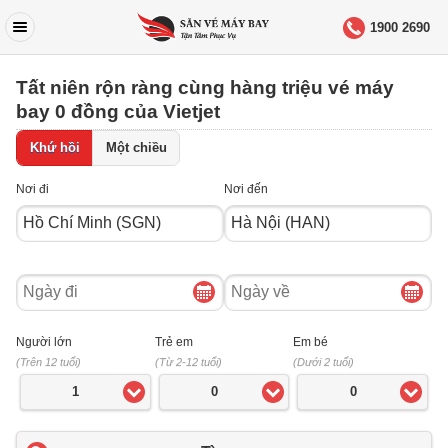
1900 2690
Tất niên rộn ràng cùng hàng triệu vé máy
bay 0 đồng của Vietjet
Khứ hồi
Một chiều
Nơi đi
Nơi đến
Ngày
Ngày
đi
về
Người lớn
Trẻ em
Em bé
(Trên 12 tuổi)
(Từ 2-12 tuổi)
(Dưới 2 tuổi)
1
0
0