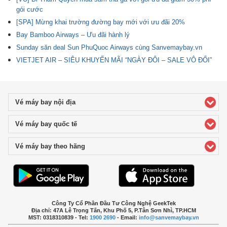
gói cước
[SPA] Mừng khai trường đường bay mới với ưu đãi 20%
Bay Bamboo Airways – Ưu đãi hành lý
Sunday săn deal Sun PhuQuoc Airways cùng Sanvemaybay.vn
VIETJET AIR – SIÊU KHUYẾN MÃI “NGÀY ĐÔI – SALE VÔ ĐỐI”
Vé máy bay nội địa
click to expand contents
Vé máy bay quốc tế
click to expand contents
Vé máy bay theo hãng
click to expand contents
Công Ty Cổ Phần Đầu Tư Công Nghệ GeekTek
Địa chỉ: 47A Lê Trọng Tấn, Khu Phố 5, P.Tân Sơn Nhì, TP.HCM
MST: 0318310839 - Tel:
1900 2690
- Email:
info@sanvemaybay.vn