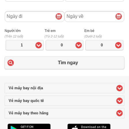
Ngày
Ngày
đi
về
Người lớn
Trẻ em
Em bé
(Trên 12 tuổi)
(Từ 2-12 tuổi)
(Dưới 2 tuổi)
1
0
0
Tìm ngay
Vé máy bay nội địa
click to expand contents
Vé máy bay quốc tế
click to expand contents
Vé máy bay theo hãng
click to expand contents