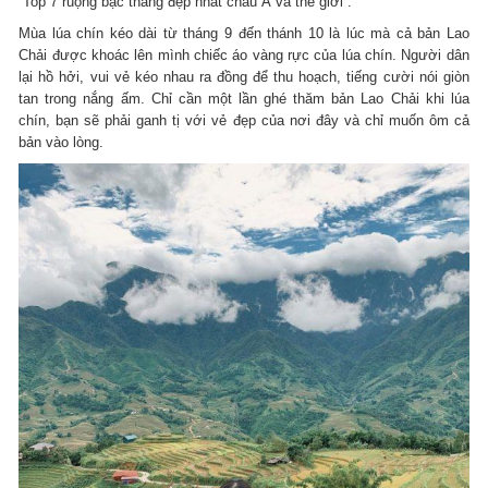
“Top 7 ruộng bậc thang đẹp nhất châu Á và thế giới”.
Mùa lúa chín kéo dài từ tháng 9 đến thánh 10 là lúc mà cả bản Lao
Chải được khoác lên mình chiếc áo vàng rực của lúa chín. Người dân
lại hồ hởi, vui vẻ kéo nhau ra đồng để thu hoạch, tiếng cười nói giòn
tan trong nắng ấm. Chỉ cần một lần ghé thăm bản Lao Chải khi lúa
chín, bạn sẽ phải ganh tị với vẻ đẹp của nơi đây và chỉ muốn ôm cả
bản vào lòng.