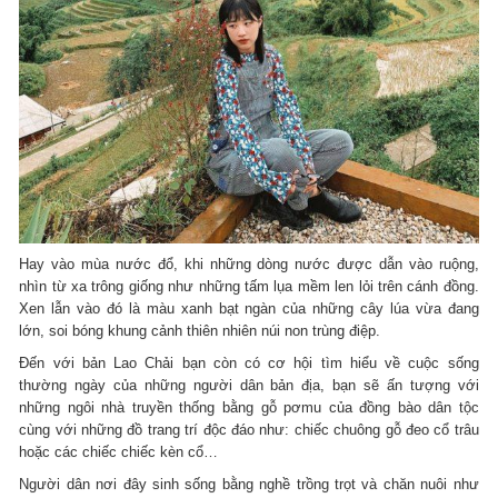
Hay vào mùa nước đổ, khi những dòng nước được dẫn vào ruộng,
nhìn từ xa trông giống như những tấm lụa mềm len lỏi trên cánh đồng.
Xen lẫn vào đó là màu xanh bạt ngàn của những cây lúa vừa đang
lớn, soi bóng khung cảnh thiên nhiên núi non trùng điệp.
Đến với bản Lao Chải bạn còn có cơ hội tìm hiểu về cuộc sống
thường ngày của những người dân bản địa, bạn sẽ ấn tượng với
những ngôi nhà truyền thống bằng gỗ pơmu của đồng bào dân tộc
cùng với những đồ trang trí độc đáo như: chiếc chuông gỗ đeo cổ trâu
hoặc các chiếc chiếc kèn cổ…
Người dân nơi đây sinh sống bằng nghề trồng trọt và chăn nuôi như