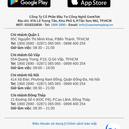
Công Ty Cổ Phần Đầu Tư Công Nghệ GeekTek
Địa chỉ: 47A Lê Trọng Tấn, Khu Phố 5, P.Tân Sơn Nhì, TP.HCM
MST: 0318310839 - Tel:
1900 2690
- Email:
info@sanvemaybay.vn
Chi nhánh Quận 1
95C Nguyễn Thị Minh Khai, P.Bến Thành, TP.HCM
Tel
: 1900 2690 - 02871 065 065 - 0898 400 254
Giờ làm việc
: 08:30 – 21:00
Chi nhánh Gò Vấp
55A Quang Trung, P.10, Q.Gò Vấp, TP.HCM
Tel
: 1900 2690 - 02871 065 065 - 0899 400 254
Giờ làm việc
: 09:00 – 19:00
Chi nhánh Hà Nội
414 Xã Đàn, Phường Nam Đồng, Quận Đống Đa, Hà Nội
Tel
: 1900 2690 - 02871 065 065 - 0899 400 254
Giờ làm việc
: 08:30 – 21:00
Chi nhánh Đồng Tháp
21 Đường Số 4 (KDC P.6), P.Cao Lãnh, Đồng Tháp
Tel
: 1900 2690 - 02871 065 065 - 0899 400 254
Giờ làm việc
: 08:30 – 21:00
Điều khoản sử dụng
|
Chính sách bảo mật