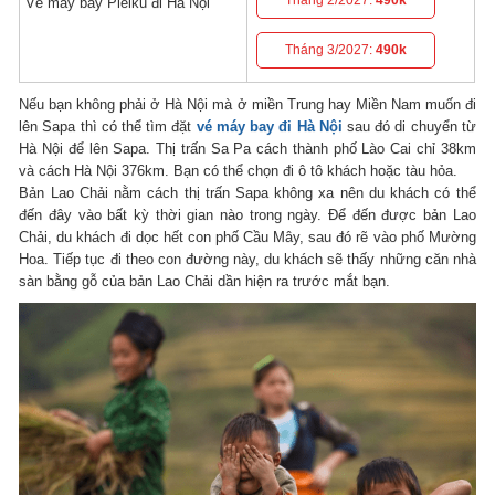
Tháng 2/2027:
490k
Vé máy bay Pleiku đi Hà Nội
Tháng 3/2027:
490k
Nếu bạn không phải ở Hà Nội mà ở miền Trung hay Miền Nam muốn đi
lên Sapa thì có thể tìm đặt
vé máy bay đi Hà Nội
sau đó di chuyển từ
Hà Nội để lên Sapa. Thị trấn Sa Pa cách thành phố Lào Cai chỉ 38km
và cách Hà Nội 376km. Bạn có thể chọn đi ô tô khách hoặc tàu hỏa.
Bản Lao Chải nằm cách thị trấn Sapa không xa nên du khách có thể
đến đây vào bất kỳ thời gian nào trong ngày. Để đến được bản Lao
Chải, du khách đi dọc hết con phố Cầu Mây, sau đó rẽ vào phố Mường
Hoa. Tiếp tục đi theo con đường này, du khách sẽ thấy những căn nhà
sàn bằng gỗ của bản Lao Chải dần hiện ra trước mắt bạn.