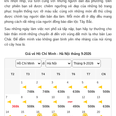
khí nhộn nhịp, vui tươi cùng với những người dân địa phương. Đến
chợ phiên bạn sẽ được chiêm ngưỡng vẻ đẹp của những bộ trang
phục truyền thống rực rỡ màu sắc cùng với những món đồ thủ công
được chính tay người dân bản địa làm. Mỗi món đồ ở đây đều mang
phong cách rất riêng của người đồng bào dân tộc Tây Bắc.
Sau những ngày làm việc nơi phố xá tấp nập, bạn hãy tự thưởng cho
bản thân mình những chuyến đi đến với vùng đất mới lạ như bản Lao
Chải. Để đắm mình vào không gian bình yên nhẹ nhàng của núi rừng
cỏ cây hoa lá.
Giá vé Hồ Chí Minh - Hà Nội tháng 9-2026
đi
T2
T3
T4
T5
T6
T7
CN
1
2
3
4
5
6
748k
748k
638k
638k
508k
508k
7
8
9
10
11
12
13
368k
508k
508k
508k
490k
508k
638k
14
15
16
17
18
19
20