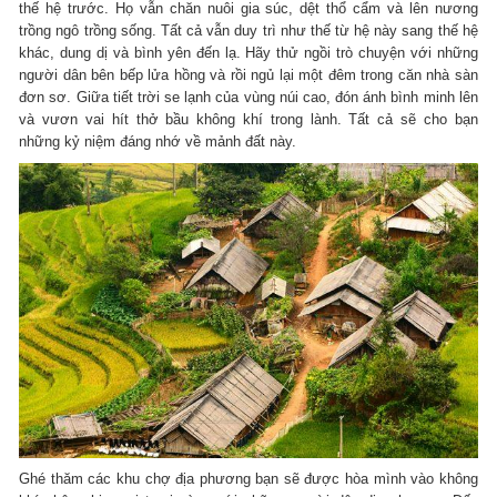
thế hệ trước. Họ vẫn chăn nuôi gia súc, dệt thổ cẩm và lên nương
trồng ngô trồng sống. Tất cả vẫn duy trì như thế từ hệ này sang thế hệ
khác, dung dị và bình yên đến lạ. Hãy thử ngồi trò chuyện với những
người dân bên bếp lửa hồng và rồi ngủ lại một đêm trong căn nhà sàn
đơn sơ. Giữa tiết trời se lạnh của vùng núi cao, đón ánh bình minh lên
và vươn vai hít thở bầu không khí trong lành. Tất cả sẽ cho bạn
những kỷ niệm đáng nhớ về mảnh đất này.
Ghé thăm các khu chợ địa phương bạn sẽ được hòa mình vào không