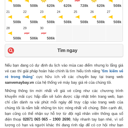
508k
508k
620k
620k
728k
620k
508k
21
22
23
24
25
26
27
508k
508k
508k
508k
508k
508k
508k
28
29
30
508k
506k
506k
Tìm ngay
Nếu bạn đang có dự định du lịch vào mùa cao điểm nhưng lo lắng giá
vé cao thì giải pháp hoàn hảo chính là tìm hiểu tính năng “
tìm kiếm vé
rẻ trong tháng
” cực hữu ích về các chuyến bay tại trang web
sanvemaybay.vn
của hệ thống vé máy bay giá rẻ của chúng tôi.
Những thông tin mới nhất về giá vé cũng như các chương trình
khuyến mãi cực hấp dẫn sẽ luôn được cập nhật trên trang web, bạn
chỉ cần dành ra vài phút mỗi ngày để truy cập vào trang web của
chúng tôi là nắm bắt những tin tức nóng nhất về chúng. Bên cạnh đó,
bạn cũng có thể nhận sự hỗ trợ từ đội ngũ nhân viên thông qua số
điện thoại
02871 065 065 – 1900 2690
, hãy nhanh tay bạn nhé, vì số
lượng có hạn và người khác thì đang rình rập để có cơ hội như bạn