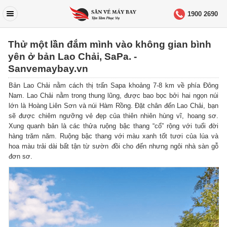
1900 2690
Thử một lần đắm mình vào không gian bình
yên ở bản Lao Chải, SaPa. -
Sanvemaybay.vn
Bản Lao Chải nằm cách thị trấn Sapa khoảng 7-8 km về phía Đông
Nam. Lao Chải nằm trong thung lũng, được bao bọc bởi hai ngọn núi
lớn là Hoàng Liên Sơn và núi Hàm Rồng. Đặt chân đến Lao Chải, bạn
sẽ được chiêm ngưỡng vẻ đẹp của thiên nhiên hùng vĩ, hoang sơ.
Xung quanh bản là các thửa ruộng bậc thang “cổ” rộng với tuổi đời
hàng trăm năm. Ruộng bậc thang với màu xanh tốt tươi của lúa và
hoa màu trải dài bất tận từ sườn đồi cho đến nhưng ngôi nhà sàn gỗ
đơn sơ.