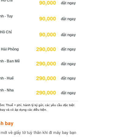
Hồ Chí
90,000
đặt ngay
 - Tuy
90,000
đặt ngay
Hồ Chí
90,000
đặt ngay
290,000
Hải Phòng
đặt ngay
h - Ban Mê
290,000
đặt ngay
290,000
h - Huế
đặt ngay
h - Nha
290,000
đặt ngay
: Thuế + phí, hành lý ký gửi, các yêu cầu đặc biệt
ay và có áp dụng các điều kiện.
h bay
ới về giấy tờ tuỳ thân khi đi máy bay bạn