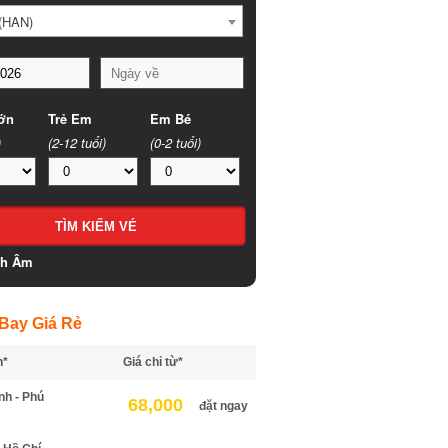
HAN)
n
Trẻ Em
Em Bé
(2-12 tuổi)
(0-2 tuổi)
h Âm
ay Giá Rẻ
*
Giá chỉ từ*
h - Phú
68,000
đặt ngay