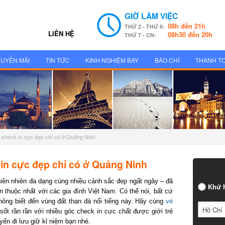
GIỜ LÀM VIỆC
08h đến 21h
THỨ 2 - THỨ 6:
LIÊN HỆ
08h30 đến 20h
THỨ 7 - CN:
UYẾN MÃI
TIN TỨC
KINH NGHIỆM BAY
BÁO CHÍ
THANH T
 check in cực đẹp chỉ có ở Quảng Ninh
n cực đẹp chỉ có ở Quảng Ninh
ên nhiên đa dạng cùng nhiều cảnh sắc đẹp ngất ngây – đã
Khứ h
 thuộc nhất với các gia đình Việt Nam. Có thể nói, bất cứ
hông biết đến vùng đất than đá nổi tiếng này. Hãy cùng
vé
Hồ Chí 
 rần rần với nhiều góc check in cực chất được giới trẻ
n đi lưu giữ kỉ niệm bạn nhé.