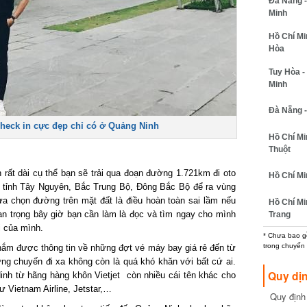
Đà Nẵng - 
Minh
Hồ Chí Minh
Hòa
Tuy Hòa - 
Minh
Đà Nẵng - 
eck in cực đẹp chỉ có ở Quảng Ninh
Hồ Chí Min
Thuột
ất dài cụ thể bạn sẽ trải qua đoạn đường 1.721km đi oto
Hồ Chí Min
ỉnh Tây Nguyên, Bắc Trung Bộ, Đông Bắc Bộ để ra vùng
 chọn đường trên mặt đất là điều hoàn toàn sai lầm nếu
Hồ Chí Min
n trọng bây giờ bạn cần làm là đọc và tìm ngay cho mình
Trang
của mình.
* Chưa bao gồm
trong chuyến b
ắm được thông tin về những đợt vé máy bay giá rẻ đến từ
g chuyến đi xa không còn là quá khó khăn với bất cứ ai.
Quy dịn
h từ hãng hàng khôn Vietjet còn nhiều cái tên khác cho
Vietnam Airline, Jetstar,…
Quy định m