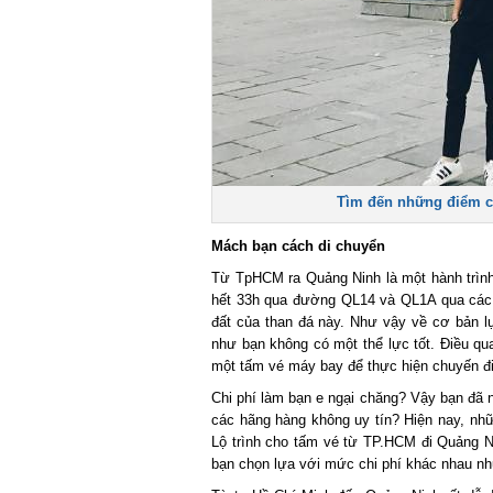
Tìm đến những điểm ch
Mách bạn cách di chuyển
Từ TpHCM ra Quảng Ninh là một hành trình r
hết 33h qua đường QL14 và QL1A qua các t
đất của than đá này. Như vậy về cơ bản lựa
như bạn không có một thể lực tốt. Điều qua
một tấm vé máy bay để thực hiện chuyến đi 
Chi phí làm bạn e ngại chăng? Vậy bạn đã n
các hãng hàng không uy tín? Hiện nay, nhữn
Lộ trình cho tấm vé từ TP.HCM đi Quảng Nin
bạn chọn lựa với mức chi phí khác nhau như 