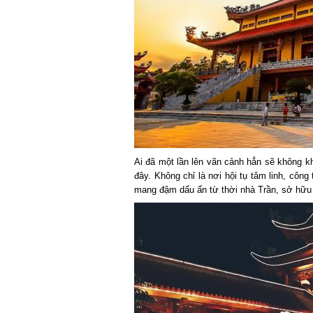
Ai đã một lần lên vãn cảnh hẳn sẽ không k
đây. Không chỉ là nơi hội tụ tâm linh, công t
mang đậm dấu ấn từ thời nhà Trần, sở hữu nh