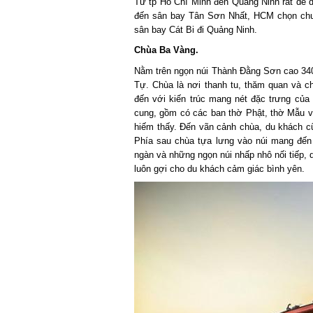
Từ tp Hồ Chí Minh đến Quảng Ninh rất dễ dà
đến sân bay Tân Sơn Nhất, HCM chọn chuyế
sân bay Cát Bi đi Quảng Ninh.
Chùa Ba Vàng.
Nằm trên ngọn núi Thành Đằng Sơn cao 340m
Tự. Chùa là nơi thanh tu, thăm quan và ch
đến với kiến trúc mang nét đặc trưng của 
cung, gồm có các ban thờ Phật, thờ Mẫu và 
hiếm thấy. Đến vãn cảnh chùa, du khách cũng
Phía sau chùa tựa lưng vào núi mang đến c
ngàn và những ngọn núi nhấp nhô nối tiếp, 
luôn gợi cho du khách cảm giác bình yên.