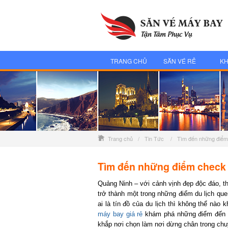
TRANG CHỦ
SĂN VÉ RẺ
KH
Trang chủ
/
Tin Tức
/
Tìm đến những điểm
Tìm đến những điểm check i
Quảng Ninh – với cảnh vịnh đẹp độc đáo, thi
trở thành một trong những điểm du lịch quen
ai là tín đồ của du lịch thì không thể nào k
máy bay giá rẻ
khám phá những điểm đến sốt
khắp nơi chọn làm nơi dừng chân trong chuyế