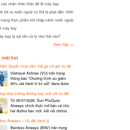
xác nhận nhân thân để đi máy bay
tét ra nước ngoài có thể bị phạt đến 150tr
mang thực phẩm khi nhập cảnh nước ngoài
i máy bay
 bay bị sai tên xử lý như thế nào?
Xem tiếp >>
mãi hot
hâm Quyến mua sắm thả ga với gói ưu đã
phí gói cước
Vietravel Airlines (VU) trân trọng
thông báo “Chương trình ưu giảm
50% giá hành lý ký gửi” đang được
triển khai cho đường bay quốc tế mới
g khai trường đường bay mới với ưu đãi
kết nối từ TP. Hồ Chí Minh
(SGN) đi Thâm Quyến – Trung Quốc
Từ 06/07/2026, Sun PhuQuoc
(SZX), chi tiết như sau: LỊCH BAY
Airways chính thức mở bán vé cho
CHI TIẾT Đường bay SHCB Giờ khởi
hai đường bay mới, kết nối những
hành Giờ đến Tần suất…
điểm đến giàu trải nghiệm, giúp hành
o Airways – Ưu đãi hành lý
khách khám phá vẻ đẹp thiên nhiên
và văn hóa của miền Trung Việt Nam.
Bamboo Airways (BAV) trân trọng