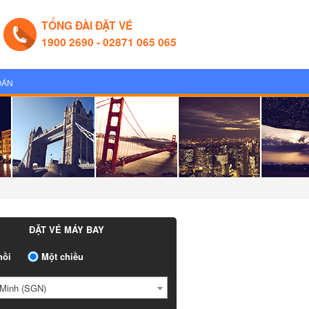
TỔNG ĐÀI ĐẶT VÉ
1900 2690 - 02871 065 065
OÁN
ĐẶT VÉ MÁY BAY
ồi
Một chiều
Minh (SGN)