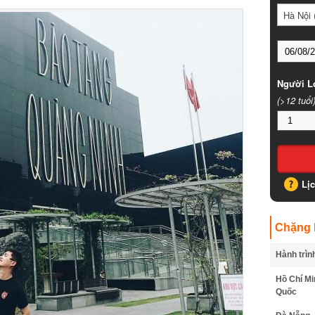
Hà Nội (
Người Lớ
(>12 tuổi)
Lịc
Chặng B
Hành trình
Hồ Chí Min
Quốc