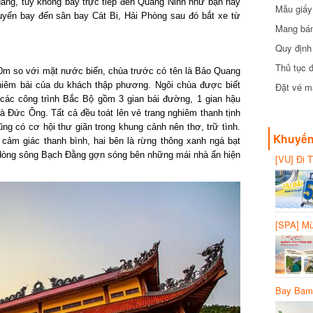
cần biết
ng, tuy không bay trực tiếp đến Quảng Ninh như bạn hãy
Mẫu giấy 
n bay đến sân bay Cát Bi, Hải Phòng sau đó bắt xe từ
Mang bánh 
đồng
Quy định 
Thủ tục đ
 so với mặt nước biển, chùa trước có tên là Bảo Quang
iêm bái của du khách thập phương. Ngôi chùa được biết
Đặt vé máy
các công trình Bắc Bộ gồm 3 gian bái đường, 1 gian hậu
Đức Ông. Tất cả đều toát lên vẻ trang nghiêm thanh tịnh
 có cơ hội thư giãn trong khung cảnh nên thơ, trữ tình.
Khuyến 
ảm giác thanh bình, hai bên là rừng thông xanh ngá bạt
dòng sông Bạch Đằng gợn sóng bên những mái nhà ẩn hiện
[VU] Đi T
giảm 50% 
[SPA] Mừn
20%
Bay Bambo