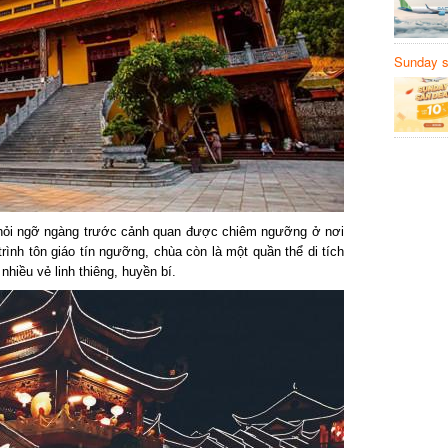
Sunday să
Sanvemay
hỏi ngỡ ngàng trước cảnh quan được chiêm ngưỡng ở nơi
rình tôn giáo tín ngưỡng, chùa còn là một quần thể di tích
iều vẻ linh thiêng, huyền bí.