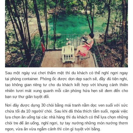
Sau một ngày vui chơi thấm mệt thì du khách có thể nghỉ ngơi ngay
tại phòng container. Phòng ốc được dọn dẹp sạch sẽ, đầy đủ tiện nghi,
tạo không gian riêng tư cho du khách kết hợp với khung cảnh thiên
nhiên tươi mát xung quanh mỗi căn phòng hứa hẹn sẽ đem đến cho
bạn sự thư giãn tuyệt đối.
Nơi đây được dựng 30 chòi bằng mái tranh nằm dọc ven suối với sức
chứa tối đa 10 người/ chòi. Sau khi đã thỏa thích tắm suối, ngoài việc
lựa chọn ăn uống tại các nhà hàng thì du khách có thể lựa chọn những
chòi tre để ăn uống, nghỉ ngơi, tự tay nướng những món nướng thơm
ngon, vừa ăn vừa ngắm cảnh thì còn gì tuyệt vời bằng.