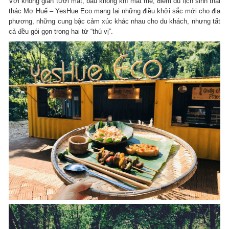
Với không gian tươi mát, bầu không khí mát mẻ, điểm du lịch sinh thái
thác Mơ Huế – YesHue Eco mang lại những điều khởi sắc mới cho địa
phương, những cung bậc cảm xúc khác nhau cho du khách, nhưng tất
cả đều gói gọn trong hai từ “thú vị”.