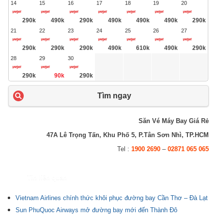
14
15
16
17
18
19
20
290k
490k
290k
490k
490k
490k
290k
21
22
23
24
25
26
27
290k
290k
290k
490k
610k
490k
290k
28
29
30
290k
90k
290k
Tìm ngay
Săn Vé Máy Bay Giá Rẻ
47A Lê Trọng Tấn, Khu Phố 5, P.Tân Sơn Nhì, TP.HCM
Tel :
1900 2690
–
02871 065 065
Tin liên quan
Vietnam Airlines chính thức khôi phục đường bay Cần Thơ – Đà Lạt
Sun PhuQuoc Airways mở đường bay mới đến Thành Đô