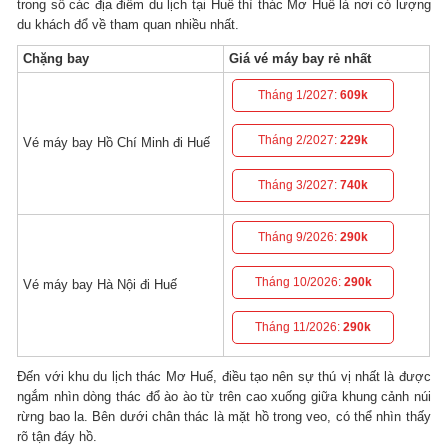
trong số các địa điểm du lịch tại Huế thì thác Mơ Huế là nơi có lượng
du khách đổ về tham quan nhiều nhất.
Chặng bay
Giá vé máy bay rẻ nhất
Tháng 1/2027:
609k
Tháng 2/2027:
229k
Vé máy bay Hồ Chí Minh đi Huế
Tháng 3/2027:
740k
Tháng 9/2026:
290k
Tháng 10/2026:
290k
Vé máy bay Hà Nội đi Huế
Tháng 11/2026:
290k
Đến với khu du lịch thác Mơ Huế, điều tạo nên sự thú vị nhất là được
ngắm nhìn dòng thác đổ ào ào từ trên cao xuống giữa khung cảnh núi
rừng bao la. Bên dưới chân thác là mặt hồ trong veo, có thể nhìn thấy
rõ tận đáy hồ.