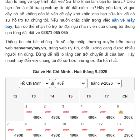
Bạn lo lắng về quy trình đặt vé? Sự khó khăn làm bạn lùi bước? Điều
bạn cần là một trang web uy tín để đặt niềm tin? Hãy yên tâm, vì giờ
đây nó sẽ không còn là vấn đề gây khó khăn cho bạn nữa khi đã có
sự hỗ trợ từ chúng tôi. Nếu muốn chắc chắn trong việc
săn vé máy
bay
, bạn có thể nhận hỗ trợ từ đội ngũ nhân viên của chúng tôi thông
qua tổng đài đặt vé
02871 065 065
.
Thông tin chi tiết chúng tôi sẽ cập nhập thường xuyên trên trang
web
sanvemaybay.vn
, trang web uy tín, chất lượng đang được nhiều
người tin dùng. Đừng để nỗi lo lắng cản trở chuyến đi của bạn. Hãy
nhanh tay đến với chúng tôi để sở hữu những ưu đãi tốt nhất.
Giá vé Hồ Chí Minh - Huế tháng 9-2026
đi
T2
T3
T4
T5
T6
T7
CN
1
2
3
4
5
6
490k
490k
490k
490k
490k
306k
7
8
9
10
11
12
13
490k
490k
490k
490k
490k
490k
290k