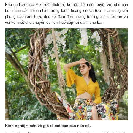
Khu du lịch thác Mơ Huế ‘đích thị’ là một điểm đến tuyệt vời cho bạn
bởi cảnh sắc thiên nhiên trong lành, hoang sơ và tươi mát cùng với
phong cách ẩm thực độc sẽ đem đến những trải nghiệm mới mẻ và
vui vẻ nhất cho chuyến du lịch Huế sắp tới dành cho bạn.
Kinh nghiệm săn vé giá rẻ mà bạn cần nên có.