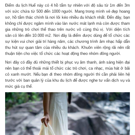
Điểm du lịch Huế này có 4 hồ tắm tự nhiên với độ sâu từ 1m đến 3m
với sức chứa từ 500 đến 1000 người. Mang trong mình vẻ đẹp hoang
sơ, hồ tắm thác chính là nơi lôi kéo nhiều du khách nhất. Đến đây, bạn
không chỉ được ngâm mình vào làn nước mát lạnh mà còn được tham
gia những trò chơi thể thao trên nước vô cùng thú vị. Với diện tích
sân cỏ lên đến 10.000 m2. Nơi đây là điểm được dùng để tổ chức các
sự kiện vui chơi giải trí hàng năm, các chương trình âm nhạc hấp dẫn
thu hút sự quan tâm của nhiều du khách. Khuôn viên rộng rãi nên rất
thuận tiện cho việc tổ chức các hoạt động theo nhóm đông người.
Nơi đây có đầy đủ những thiết bị phục vụ âm thanh, ánh sáng hiện đại
nên bạn có thể thoải mái tổ chức các trò chơi, ca nhạc, múa hát ở bãi
cỏ xanh mướt. Nếu bạn đi theo nhóm đông người thì cần phải liên hệ
trước với ban quản lý của khu du lịch để được nghe tư vấn dịch vụ và
mức giá cụ thể.