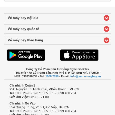
Vé máy bay nội địa
click to expand contents
Vé máy bay quốc tế
click to expand contents
Vé máy bay theo hãng
click to expand contents
Công Ty Cổ Phần Đầu Tư Công Nghệ GeekTek
Địa chỉ: 47A Lê Trọng Tấn, Khu Phố 5, P.Tân Sơn Nhì, TP.HCM
MST: 0318310839 - Tel:
1900 2690
- Email:
info@sanvemaybay.vn
Chi nhánh Quận 1
95C Nguyễn Thị Minh Khai, P.Bến Thành, TP.HCM
Tel
: 1900 2690 - 02871 065 065 - 0898 400 254
Giờ làm việc
: 08:30 – 21:00
Chi nhánh Gò Vấp
55A Quang Trung, P.10, Q.Gò Vấp, TP.HCM
Tel
: 1900 2690 - 02871 065 065 - 0899 400 254
Giờ làm việc
: 09:00 – 19:00