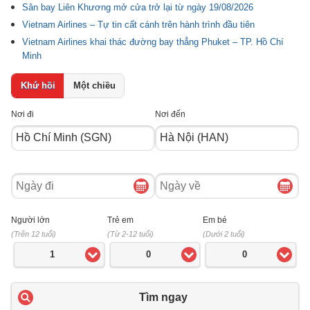
Sân bay Liên Khương mở cửa trở lại từ ngày 19/08/2026
Vietnam Airlines – Tự tin cất cánh trên hành trình đầu tiên
Vietnam Airlines khai thác đường bay thẳng Phuket – TP. Hồ Chí
Minh
Khứ hồi
Một chiều
Nơi đi
Nơi đến
Ngày
Ngày
đi
về
Người lớn
Trẻ em
Em bé
(Trên 12 tuổi)
(Từ 2-12 tuổi)
(Dưới 2 tuổi)
1
0
0
Tìm ngay