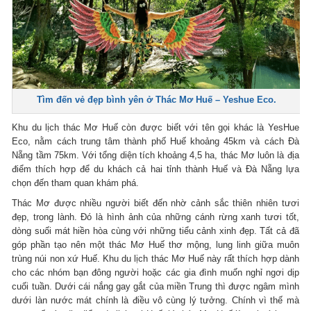
Tìm đến vẻ đẹp bình yên ở Thác Mơ Huế – Yeshue Eco.
Khu du lịch thác Mơ Huế còn được biết với tên gọi khác là YesHue
Eco, nằm cách trung tâm thành phố Huế khoảng 45km và cách Đà
Nẵng tầm 75km. Với tổng diện tích khoảng 4,5 ha, thác Mơ luôn là địa
điểm thích hợp để du khách cả hai tỉnh thành Huế và Đà Nẵng lựa
chọn đến tham quan khám phá.
Thác Mơ được nhiều người biết đến nhờ cảnh sắc thiên nhiên tươi
đẹp, trong lành. Đó là hình ảnh của những cánh rừng xanh tươi tốt,
dòng suối mát hiền hòa cùng với những tiểu cảnh xinh đẹp. Tất cả đã
góp phần tạo nên một thác Mơ Huế thơ mộng, lung linh giữa muôn
trùng núi non xứ Huế. Khu du lịch thác Mơ Huế này rất thích hợp dành
cho các nhóm bạn đông người hoặc các gia đình muốn nghỉ ngơi dịp
cuối tuần. Dưới cái nắng gay gắt của miền Trung thì được ngâm mình
dưới làn nước mát chính là điều vô cùng lý tưởng. Chính vì thế mà