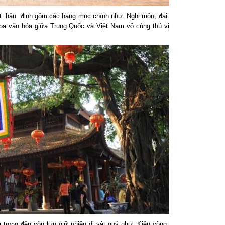
 hậu đinh gồm các hạng mục chính như: Nghi môn, đại
thoa văn hóa giữa Trung Quốc và Việt Nam vô cùng thú vị
 trong đền còn lưu giữ nhiều di vật quý như: Kiệu võng,