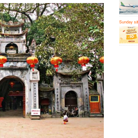
Sunday să
Sanvemay