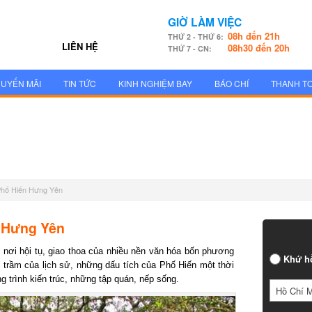
GIỜ LÀM VIỆC
08h đến 21h
THỨ 2 - THỨ 6:
LIÊN HỆ
08h30 đến 20h
THỨ 7 - CN:
UYẾN MÃI
TIN TỨC
KINH NGHIỆM BAY
BÁO CHÍ
THANH T
 Phố Hiến Hưng Yên
n Hưng Yên
 nơi hội tụ, giao thoa của nhiều nền văn hóa bốn phương
Khứ h
g trầm của lịch sử, những dấu tích của Phố Hiến một thời
g trình kiến trúc, những tập quán, nếp sống.
Hồ Chí 