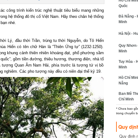
Hồ Chí Min
Quốc
ác công trình kiến trúc nghệ thuật tiêu biểu mang những
Đà Nẵng - 
 trong hệ thống đô thị cổ Việt Nam. Hãy theo chân hệ thống
Minh
 bạn nhé.
Hà Nội - H
i Lý, đầu thời Trần, trùng tu thời Nguyễn, do Tô Hiến
Quy Nhơn -
ùa Hiến có tên chữ Hán là “Thiên Ứng tự” (1232-1250).
Minh
ng khung cảnh thiên nhiên khoáng đạt, phố phường sầm
i quốc”, gồm tiền đường, thiêu hương, thượng điện, nhà tổ
Tuy Hòa - 
là tượng Quan Âm Nam Hải, phía trước là tượng tứ vị bồ
Minh
ang nghiêm. Các pho tượng này đều có niên đại thế kỷ 19.
Hồ Chí Min
Nẵng
Ban Mê Thu
Chí Minh
* Chưa bao gồm
trong chuyến b
Quy dịn
Quy định m