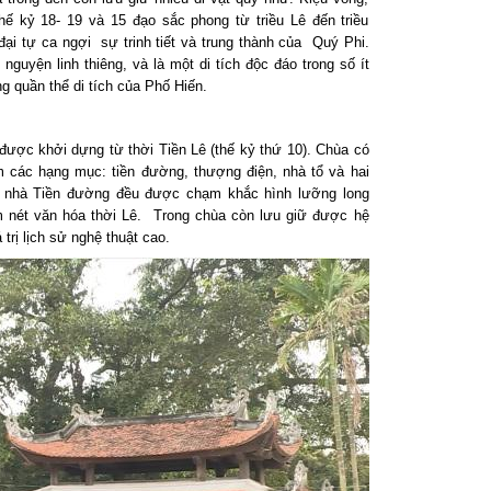
thế kỷ 18- 19 và 15 đạo sắc phong từ triều Lê đến triều
ại tự ca ngợi sự trinh tiết và trung thành của Quý Phi.
yện linh thiêng, và là một di tích độc đáo trong số ít
g quần thể di tích của Phố Hiến.
được khởi dựng từ thời Tiền Lê (thế kỷ thứ 10). Chùa có
ồm các hạng mục: tiền đường, thượng điện, nhà tổ và hai
 ở nhà Tiền đường đều được chạm khắc hình lưỡng long
m nét văn hóa thời Lê. Trong chùa còn lưu giữ được hệ
trị lịch sử nghệ thuật cao.