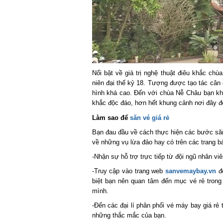
Nổi bật về giá trị nghệ thuật điêu khắc c
niên đại thế kỷ 18. Tượng được tạo tác cân 
hình khá cao. Đến với chùa Nễ Châu bạn khô
khắc độc đáo, hơn hết khung cảnh nơi đây đe
Làm sao để
săn vé giá rẻ
Bạn đau đầu về cách thực hiện các bước săn 
về những vụ lừa đảo hay có trên các trang 
-Nhận sự hỗ trợ trực tiếp từ đội ngũ nhân vi
-Truy cập vào trang web
sanvemaybay.vn
để
biệt bạn nên quan tâm đến mục vé rẻ tron
mình.
-Đến các đại lí phân phối vé máy bay giá rẻ 
những thắc mắc của bạn.