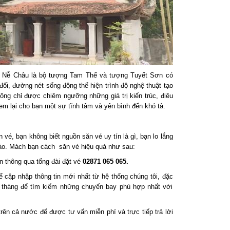
hùa Nễ Châu là bộ tượng Tam Thế và tượng Tuyết Sơn có
đối, đường nét sống động thể hiện trình độ nghệ thuật tạo
ng chỉ được chiêm ngưỡng những giá trị kiến trúc, điêu
m lại cho bạn một sự tĩnh tâm và yên bình đến khó tả.
vé, bạn không biết nguồn săn vé uy tín là gì, bạn lo lắng
báo. Mách bạn cách săn vé hiệu quả như sau:
ên thông qua tổng đài đặt vé
02871 065 065.
 cập nhập thông tin mới nhất từ hệ thống chúng tôi, đặc
g tháng để tìm kiếm những chuyến bay phù hợp nhất với
trên cả nước để được tư vấn miễn phí và trực tiếp trả lời