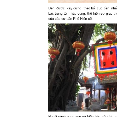
Đền được xây dựng theo bố cục tiền nhất
bái, trung từ , hậu cung, thể hiện sự giao 
của các cư dân Phố Hiến cổ.
Ngoài cảnh quan đẹp và kiến trúc cổ kính ra