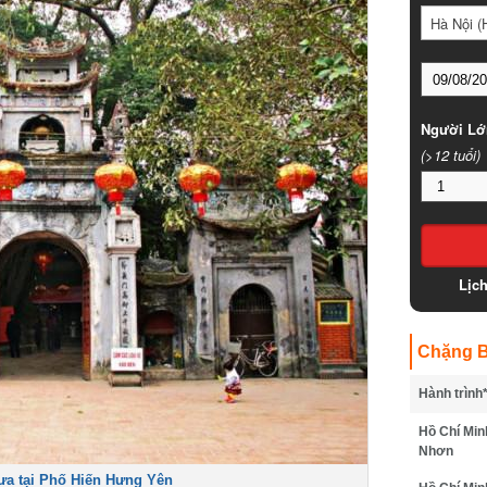
Hà Nội (
Người Lớ
(>12 tuổi)
Lịc
Chặng B
Hành trình
Hồ Chí Min
Nhơn
ưa tại Phố Hiến Hưng Yên