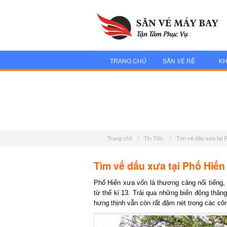
TRANG CHỦ
SĂN VÉ RẺ
KH
Trang chủ
/
Tin Tức
/
Tìm vế dấu xưa tại
Tìm vế dấu xưa tại Phố Hiế
Phố Hiến xưa vốn là thương cảng nổi tiếng,
từ thế kỉ 13. Trải qua những biến động thăn
hưng thịnh vẫn còn rất đậm nét trong các côn