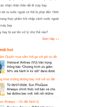
xác nhận nhân thân để đi máy bay
tét ra nước ngoài có thể bị phạt đến 150tr
mang thực phẩm khi nhập cảnh nước ngoài
i máy bay
 bay bị sai tên xử lý như thế nào?
Xem tiếp >>
mãi hot
hâm Quyến mua sắm thả ga với gói ưu đã
phí gói cước
Vietravel Airlines (VU) trân trọng
thông báo “Chương trình ưu giảm
50% giá hành lý ký gửi” đang được
triển khai cho đường bay quốc tế mới
g khai trường đường bay mới với ưu đãi
kết nối từ TP. Hồ Chí Minh
(SGN) đi Thâm Quyến – Trung Quốc
Từ 06/07/2026, Sun PhuQuoc
(SZX), chi tiết như sau: LỊCH BAY
Airways chính thức mở bán vé cho
CHI TIẾT Đường bay SHCB Giờ khởi
hai đường bay mới, kết nối những
hành Giờ đến Tần suất…
điểm đến giàu trải nghiệm, giúp hành
o Airways – Ưu đãi hành lý
khách khám phá vẻ đẹp thiên nhiên
và văn hóa của miền Trung Việt Nam.