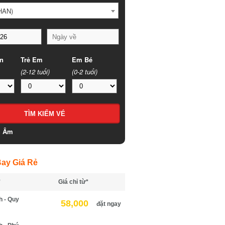
HAN)
n
Trẻ Em
Em Bé
(2-12 tuổi)
(0-2 tuổi)
h Âm
ay Giá Rẻ
*
Giá chỉ từ*
h - Quy
58,000
đặt ngay