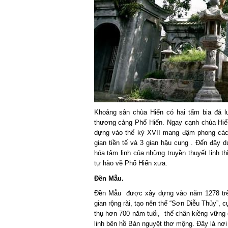
Khoảng sân chùa Hiến có hai tấm bia đá lưu
thương cảng Phố Hiến. Ngay cạnh chùa Hiế
dựng vào thế kỷ XVII mang đậm phong cách
gian tiền tế và 3 gian hậu cung . Đến đây 
hóa tâm linh của những truyền thuyết linh t
tự hào về Phố Hiến xưa.
Đền Mẫu.
Đền Mẫu được xây dựng vào năm 1278 trên
gian rộng rãi, tạo nên thế “Sơn Diễu Thủy”,
thụ hơn 700 năm tuổi, thế chân kiềng vững 
linh bên hồ Bán nguyệt thơ mộng. Đây là nơ