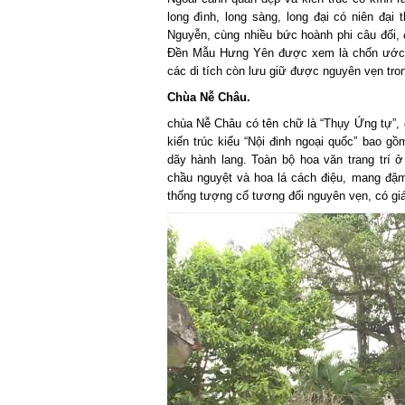
long đình, long sàng, long đại có niên đại 
Nguyễn, cùng nhiều bức hoành phi câu đối, đ
Đền Mẫu Hưng Yên được xem là chốn ước ngu
các di tích còn lưu giữ được nguyên vẹn tron
Chùa Nễ Châu.
chùa Nễ Châu có tên chữ là “Thụy Ứng tự”, 
kiến trúc kiểu “Nội đinh ngoại quốc” bao g
dãy hành lang. Toàn bộ hoa văn trang trí
chầu nguyệt và hoa lá cách điệu, mang đậ
thống tượng cổ tương đối nguyên vẹn, có giá 