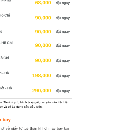
h - Phú
68,000
đặt ngay
Hồ Chí
90,000
đặt ngay
90,000
uế
đặt ngay
 Hồ Chí
90,000
đặt ngay
Hồ Chí
90,000
đặt ngay
h - Đà
198,000
đặt ngay
ột - Hồ
290,000
đặt ngay
: Thuế + phí, hành lý ký gửi, các yêu cầu đặc biệt
ay và có áp dụng các điều kiện.
h bay
ới về giấy tờ tuỳ thân khi đi máy bay bạn