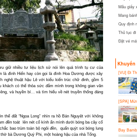
cần biết
Mẫu giấy 
Mang bánh 
đồng
Quy định 
Thủ tục đ
Đặt vé máy
Khuyến 
 giữ nhiều tư liệu lịch sử nói lên quá trình tụ cư của
[VU] Đi T
n là đình Hiến hay còn gọi là đình Hoa Dương được xây
giảm 50% 
 nghệ thuật hậu Lê với kiểu kiến trúc chữ đinh, gồm 5
du khách có thể thỏa sức đắm mình trong không gian văn
hiêng, và huyền bí… và tìm hiểu về nét truyền thống đáng
[SPA] Mừn
20%
 thế đất “Ngọa Long” nhìn ra hồ Bán Nguyệt với không
 cụm đền toát lên nét cổ kính ẩn mình dưới bóng ba cây cổ
chắc bao trùm toàn bộ ngôi đền, quấn quýt soi bóng lung
Bay Bambo
i thờ bà Dương Quý Phi, một hoàng hậu của nhà Tống.