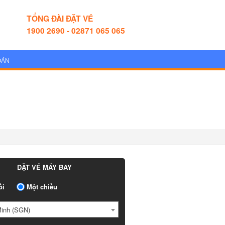
TỔNG ĐÀI ĐẶT VÉ
1900 2690 - 02871 065 065
OÁN
ĐẶT VÉ MÁY BAY
ồi
Một chiều
Minh (SGN)