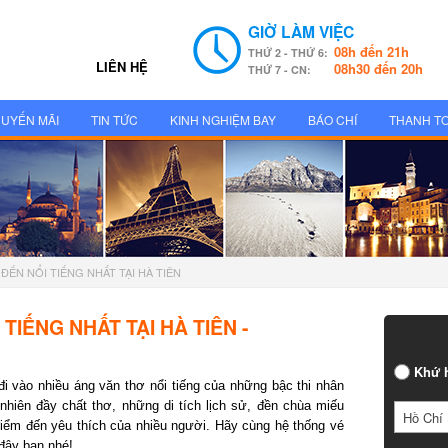
GIỜ LÀM VIỆC
08h đến 21h
THỨ 2 - THỨ 6:
LIÊN HỆ
08h30 đến 20h
THỨ 7 - CN:
UYẾN MÃI
TIN TỨC
KINH NGHIỆM BAY
BÁO CHÍ
THANH T
ẾN NỔI TIẾNG NHẤT TẠI HÀ TIÊN
IẾNG NHẤT TẠI HÀ TIÊN -
Khứ h
 vào nhiều áng văn thơ nổi tiếng của những bậc thi nhân
hiên đầy chất thơ, những di tích lịch sử, đền chùa miếu
Hồ Chí 
iểm đến yêu thích của nhiều người. Hãy cùng hệ thống vé
ây bạn nhé!