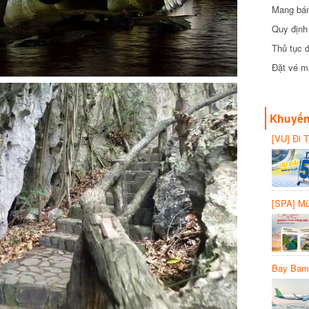
Mang bánh 
đồng
Quy định 
Thủ tục đ
Đặt vé máy
Khuyến 
[VU] Đi T
giảm 50% 
[SPA] Mừn
20%
Bay Bambo