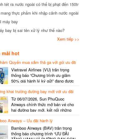
tét ra nước ngoài có thể bị phạt đến 150tr
mang thực phẩm khi nhập cảnh nước ngoài
i máy bay
 bay bị sai tên xử lý như thế nào?
Xem tiếp >>
mãi hot
hâm Quyến mua sắm thả ga với gói ưu đã
phí gói cước
Vietravel Airlines (VU) trân trọng
thông báo “Chương trình ưu giảm
50% giá hành lý ký gửi” đang được
triển khai cho đường bay quốc tế mới
g khai trường đường bay mới với ưu đãi
kết nối từ TP. Hồ Chí Minh
(SGN) đi Thâm Quyến – Trung Quốc
Từ 06/07/2026, Sun PhuQuoc
(SZX), chi tiết như sau: LỊCH BAY
Airways chính thức mở bán vé cho
CHI TIẾT Đường bay SHCB Giờ khởi
hai đường bay mới, kết nối những
hành Giờ đến Tần suất…
điểm đến giàu trải nghiệm, giúp hành
o Airways – Ưu đãi hành lý
khách khám phá vẻ đẹp thiên nhiên
và văn hóa của miền Trung Việt Nam.
Bamboo Airways (BAV) trân trọng
Thông tin đường bay mới Đường bay
thông báo chương trình “ƯU ĐÃI
SHCB Giờ bay Tần suất Thời gian