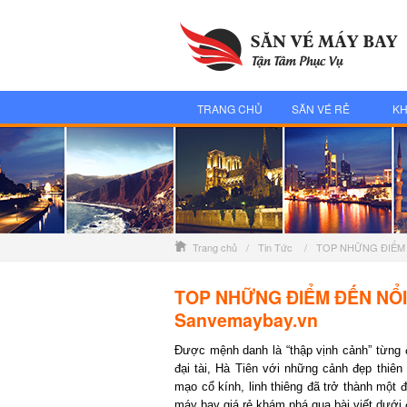
TRANG CHỦ
SĂN VÉ RẺ
KH
Trang chủ
/
Tin Tức
/
TOP NHỮNG ĐIỂM Đ
TOP NHỮNG ĐIỂM ĐẾN NỔI T
Sanvemaybay.vn
Được mệnh danh là “thập vịnh cảnh” từng đi
đại tài, Hà Tiên với những cảnh đẹp thiên n
mạo cổ kính, linh thiêng đã trở thành một đ
máy bay giá rẻ khám phá qua bài viết dưới đ