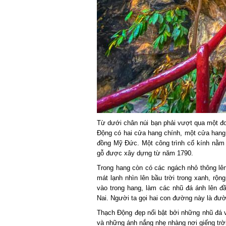
Từ dưới chân núi bạn phải vượt qua một đo
Động có hai cửa hang chính, một cửa hang h
đồng Mỹ Đức. Một công trình cổ kính nằm p
gỗ được xây dựng từ năm 1790.
Trong hang còn có các ngách nhỏ thông lên 
mát lạnh nhìn lên bầu trời trong xanh, rộng
vào trong hang, làm các nhũ đá ánh lên đ
Nai. Người ta gọi hai con đường này là đườ
Thạch Động đẹp nổi bật bởi những nhũ đá vô 
và những ánh nắng nhẹ nhàng nơi giếng trời 