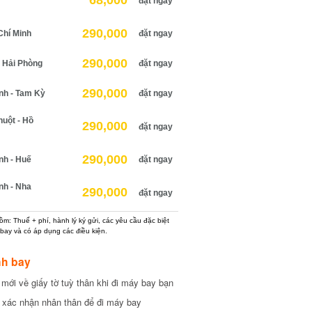
68,000
đặt ngay
290,000
hí Minh
đặt ngay
290,000
Hải Phòng
đặt ngay
290,000
h - Tam Kỳ
đặt ngay
ột - Hồ
290,000
đặt ngay
290,000
h - Huế
đặt ngay
h - Nha
290,000
đặt ngay
: Thuế + phí, hành lý ký gửi, các yêu cầu đặc biệt
ay và có áp dụng các điều kiện.
h bay
ới về giấy tờ tuỳ thân khi đi máy bay bạn
xác nhận nhân thân để đi máy bay