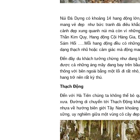
Núi Đá Dựng có khoảng 14 hang động lớn, 
mang vẻ đẹp như bức tranh đá điêu khắc. 
cảnh đẹp xung quanh núi mà còn vì những 
Thần Kim Quy, Hang động Cội Hàng Gia, Đ
Sám Hối …..Mỗi hang động đều có những cái
dạng thạch nhũ hoặc cảm giác mà động mang 
Đến đây du khách tưởng chừng như đang lạc 
được cả những áng mây đang bay trên bầu tr
thông với bên ngoài bằng một lối đi rất nhỏ,
hang trở nên rất kỳ thú.
Thạch Động
Đến với Hà Tiên chúng ta không thể bỏ qua
xưa. Đường di chuyển tới Thạch Động khá đ
nhựa về hướng biên giới Tây Nam khoảng 3 
sững, uy nghiêm giữa một vùng cỏ cây đẹp đ