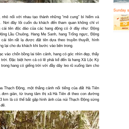
Sunday să
Sanvemay
nhỏ nối với nhau tạo thành những “mê cung” bí hiểm và
Nơi đây lôi cuốn du khách đến tham quan không chỉ vì
cái tên độc đáo của các hang động có ở đây như: Động
ộng Lầu Chuông, Hang Mẹ Sanh, hang Trống ngực, Động
 tên rất lạ được đặt tên dựa theo truyền thuyết, hình
lại cho du khách khi bước vào bên trong.
vào chốn bồng lai tiên cảnh, hang có góc nhìn đẹp, thấy
ời. Đặc biệt hơn cả có lẽ phải kể đến là hang Xã Lộc Kỳ
 trong hang có giếng trời với đầy dây leo rũ xuống làm cho
 Thạch Động, một thắng cảnh nổi tiếng của đất Hà Tiên
ơn giản, từ trung tâm thị xã Hà Tiên đi theo con đường
km là có thể bắt gặp hình ảnh của núi Thạch Động sừng
ẽ.