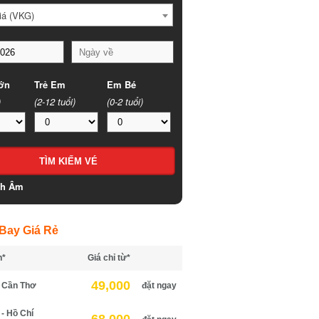
á (VKG)
n
Trẻ Em
Em Bé
(2-12 tuổi)
(0-2 tuổi)
h Âm
ay Giá Rẻ
*
Giá chỉ từ*
49,000
Cần Thơ
đặt ngay
 Hồ Chí