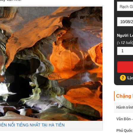
Rạch Gi
Người Lớ
(>12 tuổi)
Lịc
Chặng B
Hành trình
Vân Đồn - 
N NỔI TIẾNG NHẤT TẠI HÀ TIÊN
Phú Quốc -