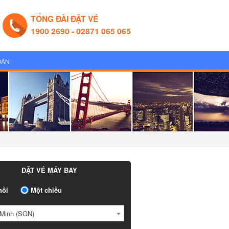
TỔNG ĐÀI ĐẶT VÉ
1900 2690 - 02871 065 065
OÁN
ĐẶT VÉ MÁY BAY
ồi
Một chiều
Minh (SGN)