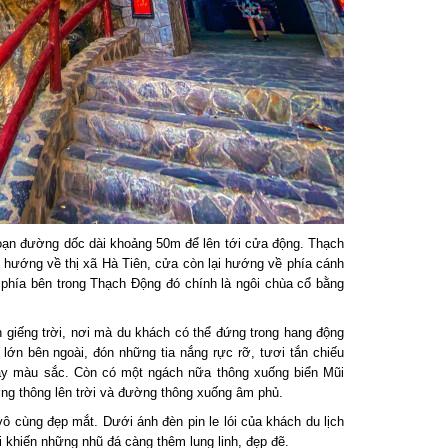
ạn đường dốc dài khoảng 50m để lên tới cửa động. Thạch
ướng về thị xã Hà Tiên, cửa còn lại hướng về phía cánh
hía bên trong Thạch Động đó chính là ngôi chùa cổ bằng
giếng trời, nơi mà du khách có thể đứng trong hang động
 lớn bên ngoài, đón những tia nắng rực rỡ, tươi tắn chiếu
ầy màu sắc. Còn có một ngách nữa thông xuống biển Mũi
ng thông lên trời và đường thông xuống âm phủ.
cùng đẹp mắt. Dưới ánh đèn pin le lói của khách du lịch
khiến những nhũ đá càng thêm lung linh, đẹp đẽ.