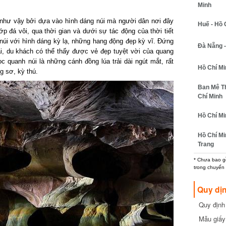
Minh
hư vậy bởi dựa vào hình dáng núi mà người dân nơi đây
Huế - Hồ C
p đá vôi, qua thời gian và dưới sự tác động của thời tiết
i với hình dáng kỳ lạ, những hang động đẹp kỳ vĩ. Đứng
Đà Nẵng - 
, du khách có thể thấy được vẻ đẹp tuyệt vời của quang
 quanh núi là những cánh đồng lúa trải dài ngút mắt, rất
Hồ Chí Min
 sơ, kỳ thú.
Ban Mê Thu
Chí Minh
Hồ Chí Min
Hồ Chí Min
Trang
* Chưa bao gồm
trong chuyến b
Quy dịn
Quy định m
cần biết
Mẫu giấy 