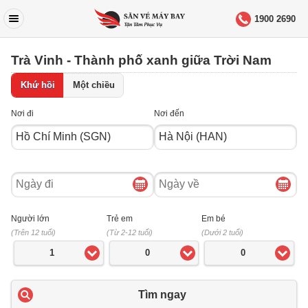
1900 2690
Trà Vinh - Thành phố xanh giữa Trời Nam
Khứ hồi
Một chiều
Nơi đi
Nơi đến
Ngày
Ngày
đi
về
Người lớn
Trẻ em
Em bé
(Trên 12 tuổi)
(Từ 2-12 tuổi)
(Dưới 2 tuổi)
1
0
0
Tìm ngay