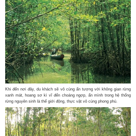
Khi đến nơi đây, du khách sẽ vô cùng ấn tượng với không gian rừng
xanh mát, hoang sơ kì vĩ đến choáng ngợp, ẩn mình trong hệ thống
rừng nguyên sinh là thế giới động, thực vật vô cùng phong phú.