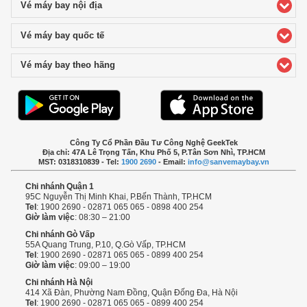
Vé máy bay nội địa
click to expand contents
Vé máy bay quốc tế
click to expand contents
Vé máy bay theo hãng
click to expand contents
Công Ty Cổ Phần Đầu Tư Công Nghệ GeekTek
Địa chỉ: 47A Lê Trọng Tấn, Khu Phố 5, P.Tân Sơn Nhì, TP.HCM
MST: 0318310839 - Tel:
1900 2690
- Email:
info@sanvemaybay.vn
Chi nhánh Quận 1
95C Nguyễn Thị Minh Khai, P.Bến Thành, TP.HCM
Tel
: 1900 2690 - 02871 065 065 - 0898 400 254
Giờ làm việc
: 08:30 – 21:00
Chi nhánh Gò Vấp
55A Quang Trung, P.10, Q.Gò Vấp, TP.HCM
Tel
: 1900 2690 - 02871 065 065 - 0899 400 254
Giờ làm việc
: 09:00 – 19:00
Chi nhánh Hà Nội
414 Xã Đàn, Phường Nam Đồng, Quận Đống Đa, Hà Nội
Tel
: 1900 2690 - 02871 065 065 - 0899 400 254