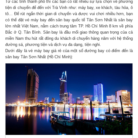
Từ các tỉnh thành phố thì các bạn có rất nhiều sự lựa chọn về phương
tiện di chuyển để đến với Trà Vinh như: máy bay, xe khách, tàu hỏa, ô
tô… Để rút ngắn thời gian di chuyển và được vui chơi nhiều hơn, bạn
có thể đặt vé máy bay đến sân bay quốc tế Tân Sơn Nhất là sân bay
lớn nhất Việt Nam, nằm cách trung tâm TP. Hồ Chí Minh 8 km về phía
Bắc ở Q. Tân Bình. Sân bay là đầu mối giao thông quan trọng của cả
miền Nam thu hút rất đông du khách di chuyển hàng năm với hệ thống
đường sá, phương tiện và dịch vụ đa dạng, tiện nghi.
Dưới đây là vé máy bay giá rẻ của một số đường bay có điểm đến là
sân bay Tân Sơn Nhất (Hồ Chí Minh):