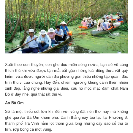
Xuôi theo con thuyền, con ghe dọc miền sông nước, bạn sẽ vô cùng
thích thú khi vừa được tận mắt bắt gặp những loài động thực vật quý
hiếm, vừa được người dân địa phương giới thiệu những tập quán, đặc
tính thú vị của chúng. Hãy đến, chiêm ngưỡng khung cảnh thiên nhiên
xinh đẹp, lắng nghe những giai điệu, câu hò mộc mạc đậm chất Nam
Bộ ở đây nhé, quả thật rất thú vị.
Ao Bà Om
Sẽ là một thiếu sót lớn khi đến với vùng đất nên thơ này mà không
ghé qua Ao Bà Om khám phá. Danh thắng này tọa lạc tại Phường 8,
thành phố Trà Vinh nằm lọt thỏm giữa lòng những cây sao cổ thụ to
lớn, rợp bóng cả một vùng.