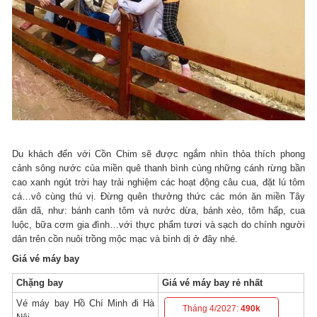
Du khách đến với Cồn Chim sẽ được ngắm nhìn thỏa thích phong
cảnh sông nước của miền quê thanh bình cùng những cánh rừng bần
cao xanh ngút trời hay trải nghiệm các hoạt động câu cua, đặt lú tôm
cá…vô cùng thú vị. Đừng quên thưởng thức các món ăn miền Tây
dân dã, như: bánh canh tôm và nước dừa, bánh xèo, tôm hấp, cua
luộc, bữa cơm gia đình…với thực phẩm tươi và sạch do chính người
dân trên cồn nuôi trồng mộc mạc và bình dị ở đây nhé.
Giá vé máy bay
Chặng bay
Giá vé máy bay rẻ nhất
Vé máy bay Hồ Chí Minh đi Hà
Tháng 4/2027:
490k