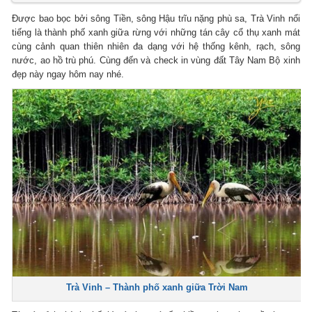
Được bao bọc bởi sông Tiền, sông Hậu trĩu nặng phù sa, Trà Vinh nổi
tiếng là thành phố xanh giữa rừng với những tán cây cổ thụ xanh mát
cùng cảnh quan thiên nhiên đa dạng với hệ thống kênh, rạch, sông
nước, ao hồ trù phú. Cùng đến và check in vùng đất Tây Nam Bộ xinh
đẹp này ngay hôm nay nhé.
Trà Vinh – Thành phố xanh giữa Trời Nam