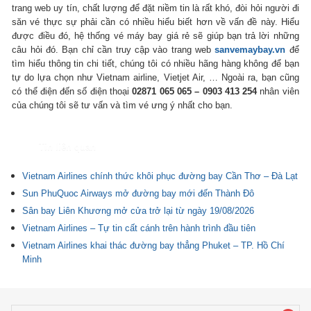
trang web uy tín, chất lượng để đặt niềm tin là rất khó, đòi hỏi người đi
săn vé thực sự phải cần có nhiều hiểu biết hơn về vấn đề này. Hiểu
được điều đó, hệ thống vé máy bay giá rẻ sẽ giúp bạn trả lời những
câu hỏi đó. Bạn chỉ cần truy cập vào trang web
sanvemaybay.vn
để
tìm hiểu thông tin chi tiết, chúng tôi có nhiều hãng hàng không để bạn
tự do lựa chọn như Vietnam airline, Vietjet Air, … Ngoài ra, bạn cũng
có thể điện đến số điện thoại
02871 065 065 – 0903 413 254
nhân viên
của chúng tôi sẽ tư vấn và tìm vé ưng ý nhất cho bạn.
Tin liên quan
Vietnam Airlines chính thức khôi phục đường bay Cần Thơ – Đà Lạt
Sun PhuQuoc Airways mở đường bay mới đến Thành Đô
Sân bay Liên Khương mở cửa trở lại từ ngày 19/08/2026
Vietnam Airlines – Tự tin cất cánh trên hành trình đầu tiên
Vietnam Airlines khai thác đường bay thẳng Phuket – TP. Hồ Chí
Minh