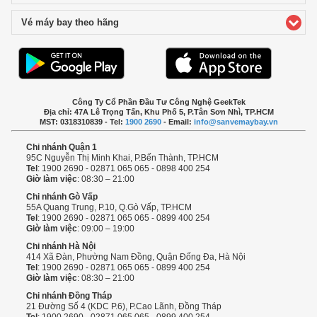
Vé máy bay theo hãng
click to expand contents
Công Ty Cổ Phần Đầu Tư Công Nghệ GeekTek
Địa chỉ: 47A Lê Trọng Tấn, Khu Phố 5, P.Tân Sơn Nhì, TP.HCM
MST: 0318310839 - Tel:
1900 2690
- Email:
info@sanvemaybay.vn
Chi nhánh Quận 1
95C Nguyễn Thị Minh Khai, P.Bến Thành, TP.HCM
Tel
: 1900 2690 - 02871 065 065 - 0898 400 254
Giờ làm việc
: 08:30 – 21:00
Chi nhánh Gò Vấp
55A Quang Trung, P.10, Q.Gò Vấp, TP.HCM
Tel
: 1900 2690 - 02871 065 065 - 0899 400 254
Giờ làm việc
: 09:00 – 19:00
Chi nhánh Hà Nội
414 Xã Đàn, Phường Nam Đồng, Quận Đống Đa, Hà Nội
Tel
: 1900 2690 - 02871 065 065 - 0899 400 254
Giờ làm việc
: 08:30 – 21:00
Chi nhánh Đồng Tháp
21 Đường Số 4 (KDC P.6), P.Cao Lãnh, Đồng Tháp
Tel
: 1900 2690 - 02871 065 065 - 0899 400 254