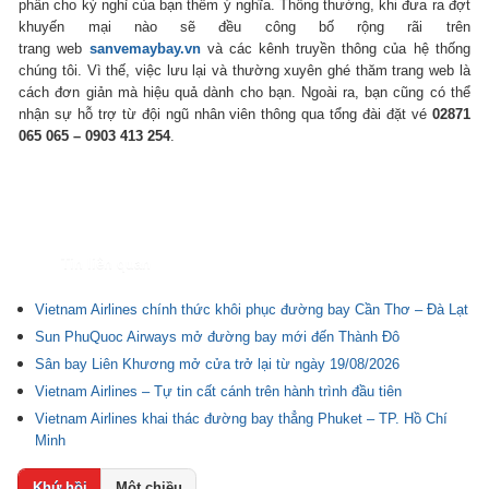
phần cho kỳ nghỉ của bạn thêm ý nghĩa. Thông thường, khi đưa ra đợt
khuyến mại nào sẽ đều công bố rộng rãi trên
trang web
sanvemaybay.vn
và các kênh truyền thông của hệ thống
chúng tôi. Vì thế, việc lưu lại và thường xuyên ghé thăm trang web là
cách đơn giản mà hiệu quả dành cho bạn. Ngoài ra, bạn cũng có thể
nhận sự hỗ trợ từ đội ngũ nhân viên thông qua tổng đài đặt vé
02871
065 065 – 0903 413 254
.
Tin liên quan
Vietnam Airlines chính thức khôi phục đường bay Cần Thơ – Đà Lạt
Sun PhuQuoc Airways mở đường bay mới đến Thành Đô
Sân bay Liên Khương mở cửa trở lại từ ngày 19/08/2026
Vietnam Airlines – Tự tin cất cánh trên hành trình đầu tiên
Vietnam Airlines khai thác đường bay thẳng Phuket – TP. Hồ Chí
Minh
Khứ hồi
Một chiều