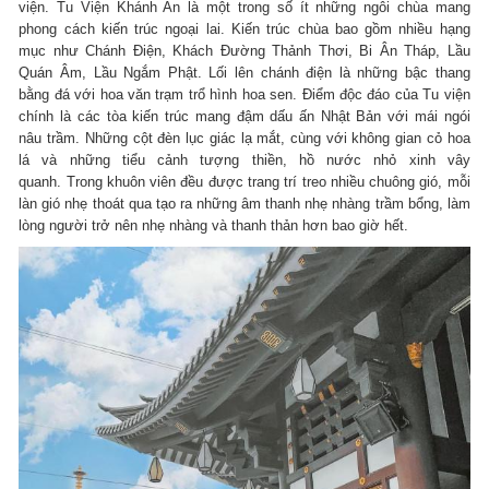
viện. Tu Viện Khánh An là một trong số ít những ngôi chùa mang
phong cách kiến trúc ngoại lai. Kiến trúc chùa bao gồm nhiều hạng
mục như Chánh Điện, Khách Đường Thảnh Thơi, Bi Ân Tháp, Lầu
Quán Âm, Lầu Ngắm Phật. Lối lên chánh điện là những bậc thang
bằng đá với hoa văn trạm trổ hình hoa sen. Điểm độc đáo của Tu viện
chính là các tòa kiến trúc mang đậm dấu ấn Nhật Bản với mái ngói
nâu trầm. Những cột đèn lục giác lạ mắt, cùng với không gian cỏ hoa
lá và những tiểu cảnh tượng thiền, hồ nước nhỏ xinh vây
quanh. Trong khuôn viên đều được trang trí treo nhiều chuông gió, mỗi
làn gió nhẹ thoát qua tạo ra những âm thanh nhẹ nhàng trầm bổng, làm
lòng người trở nên nhẹ nhàng và thanh thản hơn bao giờ hết.