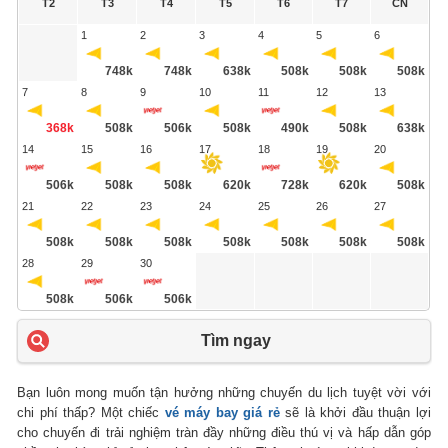
T2
T3
T4
T5
T6
T7
CN
1
2
3
4
5
6
748k
748k
638k
508k
508k
508k
7
8
9
10
11
12
13
368k
508k
506k
508k
490k
508k
638k
14
15
16
17
18
19
20
506k
508k
508k
620k
728k
620k
508k
21
22
23
24
25
26
27
508k
508k
508k
508k
508k
508k
508k
28
29
30
508k
506k
506k
Tìm ngay
Bạn luôn mong muốn tận hưởng những chuyến du lịch tuyệt vời với
chi phí thấp? Một chiếc
vé máy bay giá rẻ
sẽ là khởi đầu thuận lợi
cho chuyến đi trải nghiệm tràn đầy những điều thú vị và hấp dẫn góp