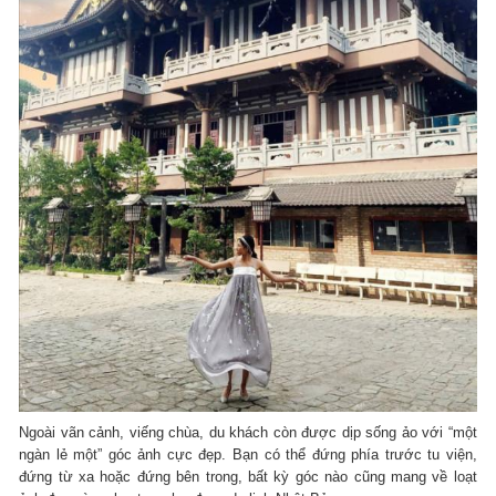
Ngoài vãn cảnh, viếng chùa, du khách còn được dịp sống ảo với “một
ngàn lẻ một” góc ảnh cực đẹp. Bạn có thể đứng phía trước tu viện,
đứng từ xa hoặc đứng bên trong, bất kỳ góc nào cũng mang về loạt