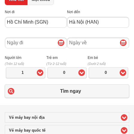
Nơi đi
Nơi đến
Ngày
Ngày
đi
về
Người lớn
Trẻ em
Em bé
(Trên 12 tuổi)
(Từ 2-12 tuổi)
(Dưới 2 tuổi)
1
0
0
Tìm ngay
Vé máy bay nội địa
click to expand contents
Vé máy bay quốc tế
click to expand contents