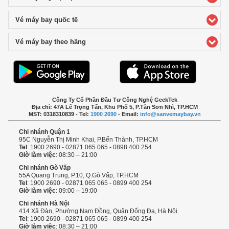
Vé máy bay quốc tế
click to expand contents
Vé máy bay theo hãng
click to expand contents
Công Ty Cổ Phần Đầu Tư Công Nghệ GeekTek
Địa chỉ: 47A Lê Trọng Tấn, Khu Phố 5, P.Tân Sơn Nhì, TP.HCM
MST: 0318310839 - Tel:
1900 2690
- Email:
info@sanvemaybay.vn
Chi nhánh Quận 1
95C Nguyễn Thị Minh Khai, P.Bến Thành, TP.HCM
Tel
: 1900 2690 - 02871 065 065 - 0898 400 254
Giờ làm việc
: 08:30 – 21:00
Chi nhánh Gò Vấp
55A Quang Trung, P.10, Q.Gò Vấp, TP.HCM
Tel
: 1900 2690 - 02871 065 065 - 0899 400 254
Giờ làm việc
: 09:00 – 19:00
Chi nhánh Hà Nội
414 Xã Đàn, Phường Nam Đồng, Quận Đống Đa, Hà Nội
Tel
: 1900 2690 - 02871 065 065 - 0899 400 254
Giờ làm việc
: 08:30 – 21:00