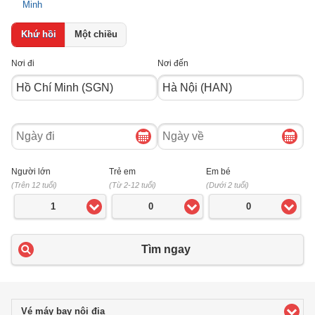
Minh
Khứ hồi
Một chiều
Nơi đi
Nơi đến
Ngày
Ngày
đi
về
Người lớn
Trẻ em
Em bé
(Trên 12 tuổi)
(Từ 2-12 tuổi)
(Dưới 2 tuổi)
1
0
0
Tìm ngay
Vé máy bay nội địa
click to expand contents