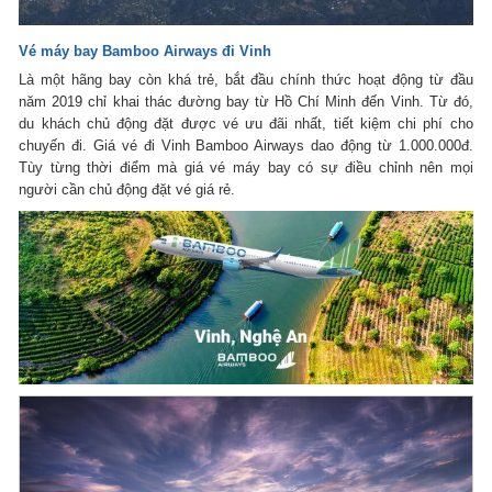
Vé máy bay Bamboo Airways đi Vinh
Là một hãng bay còn khá trẻ, bắt đầu chính thức hoạt động từ đầu
năm 2019 chỉ khai thác đường bay từ Hồ Chí Minh đến Vinh. Từ đó,
du khách chủ động đặt được vé ưu đãi nhất, tiết kiệm chi phí cho
chuyến đi. Giá vé đi Vinh Bamboo Airways dao động từ 1.000.000đ.
Tùy từng thời điểm mà giá vé máy bay có sự điều chỉnh nên mọi
người cần chủ động đặt vé giá rẻ.