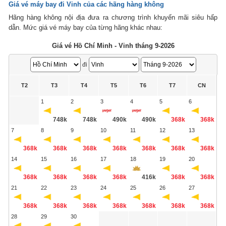
Giá vé máy bay đi Vinh của các hãng hàng không
Hãng hàng không nội địa đưa ra chương trình khuyến mãi siêu hấp
dẫn. Mức giá vé máy bay của từng hãng khác nhau:
Giá vé Hồ Chí Minh - Vinh tháng 9-2026
đi
T2
T3
T4
T5
T6
T7
CN
1
2
3
4
5
6
748k
748k
490k
490k
368k
368k
7
8
9
10
11
12
13
368k
368k
368k
368k
368k
368k
368k
14
15
16
17
18
19
20
368k
368k
368k
368k
416k
368k
368k
21
22
23
24
25
26
27
368k
368k
368k
368k
368k
368k
368k
28
29
30