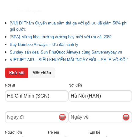
Tin liên quan
[VU] Đi Thâm Quyến mua sắm thả ga với gói ưu đã giảm 50% phí
gói cước
[SPA] Mừng khai trường đường bay mới với ưu đãi 20%
Bay Bamboo Airways – Ưu đãi hành lý
Sunday săn deal Sun PhuQuoc Airways cùng Sanvemaybay.vn
VIETJET AIR – SIÊU KHUYẾN MÃI “NGÀY ĐÔI – SALE VÔ ĐỐI”
Khứ hồi
Một chiều
Nơi đi
Nơi đến
Ngày
Ngày
đi
về
Người lớn
Trẻ em
Em bé