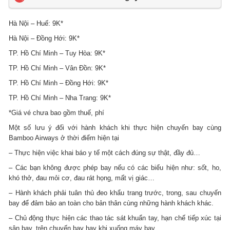
Hà Nội – Huế: 9K*
Hà Nội – Đồng Hới: 9K*
TP. Hồ Chí Minh – Tuy Hòa: 9K*
TP. Hồ Chí Minh – Vân Đồn: 9K*
TP. Hồ Chí Minh – Đồng Hới: 9K*
TP. Hồ Chí Minh – Nha Trang: 9K*
*Giá vé chưa bao gồm thuế, phí
Một số lưu ý đối với hành khách khi thực hiện chuyến bay cùng
Bamboo Airways ở thời điểm hiện tại
– Thực hiện việc khai báo y tế một cách đúng sự thật, đầy đủ…
– Các bạn không được phép bay nếu có các biểu hiện như: sốt, ho,
khó thở, đau mỏi cơ, đau rát họng, mất vị giác…
– Hành khách phải tuân thủ đeo khẩu trang trước, trong, sau chuyến
bay để đảm bảo an toàn cho bản thân cùng những hành khách khác.
– Chủ động thực hiện các thao tác sát khuẩn tay, hạn chế tiếp xúc tại
sân bay, trên chuyến bay hay khi xuống máy bay.