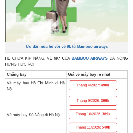
Ưu đãi mùa hè với vé 9k từ Bamboo airways
HÈ CHƯA KỊP NẮNG, VÉ 9K* CỦA
BAMBOO AIRWAYS
ĐÃ NÓNG
HỪNG HỰC RỒI!
Chặng bay
Giá vé máy bay rẻ nhất
Vé máy bay Hồ Chí Minh đi Hà
Tháng 4/2027:
490k
Nội
Tháng 9/2026:
369k
Tháng 10/2026:
369k
Vé máy bay Đà Nẵng đi Hà Nội
Tháng 11/2026:
540k