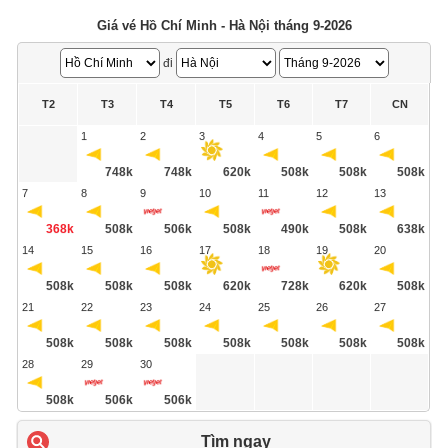
Giá vé Hồ Chí Minh - Hà Nội tháng 9-2026
đi
T2
T3
T4
T5
T6
T7
CN
1
2
3
4
5
6
748k
748k
620k
508k
508k
508k
7
8
9
10
11
12
13
368k
508k
506k
508k
490k
508k
638k
14
15
16
17
18
19
20
508k
508k
508k
620k
728k
620k
508k
21
22
23
24
25
26
27
508k
508k
508k
508k
508k
508k
508k
28
29
30
508k
506k
506k
Tìm ngay