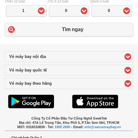
(Trên 12 tuổi)
(Từ 2-12 tuổi)
(Dưới 2 tuổi)
1
0
0
Tìm ngay
Vé máy bay nội địa
click to expand contents
Vé máy bay quốc tế
click to expand contents
Vé máy bay theo hãng
click to expand contents
Công Ty Cổ Phần Đầu Tư Công Nghệ GeekTek
Địa chỉ: 47A Lê Trọng Tấn, Khu Phố 5, P.Tân Sơn Nhì, TP.HCM
MST: 0318310839 - Tel:
1900 2690
- Email:
info@sanvemaybay.vn
Chi nhánh Quận 1