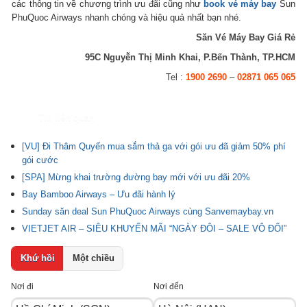
các thông tin về chương trình ưu đãi cũng như
book vé máy bay
Sun
PhuQuoc Airways nhanh chóng và hiệu quả nhất bạn nhé.
Săn Vé Máy Bay Giá Rẻ
95C Nguyễn Thị Minh Khai, P.Bến Thành, TP.HCM
Tel :
1900 2690
–
02871 065 065
Tin liên quan
[VU] Đi Thâm Quyến mua sắm thả ga với gói ưu đã giảm 50% phí
gói cước
[SPA] Mừng khai trường đường bay mới với ưu đãi 20%
Bay Bamboo Airways – Ưu đãi hành lý
Sunday săn deal Sun PhuQuoc Airways cùng Sanvemaybay.vn
VIETJET AIR – SIÊU KHUYẾN MÃI “NGÀY ĐÔI – SALE VÔ ĐỐI”
Khứ hồi
Một chiều
Nơi đi
Nơi đến