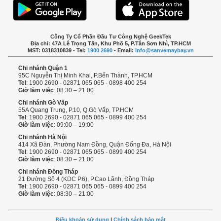
Công Ty Cổ Phần Đầu Tư Công Nghệ GeekTek
Địa chỉ: 47A Lê Trọng Tấn, Khu Phố 5, P.Tân Sơn Nhì, TP.HCM
MST: 0318310839 - Tel:
1900 2690
- Email:
info@sanvemaybay.vn
Chi nhánh Quận 1
95C Nguyễn Thị Minh Khai, P.Bến Thành, TP.HCM
Tel
: 1900 2690 - 02871 065 065 - 0898 400 254
Giờ làm việc
: 08:30 – 21:00
Chi nhánh Gò Vấp
55A Quang Trung, P.10, Q.Gò Vấp, TP.HCM
Tel
: 1900 2690 - 02871 065 065 - 0899 400 254
Giờ làm việc
: 09:00 – 19:00
Chi nhánh Hà Nội
414 Xã Đàn, Phường Nam Đồng, Quận Đống Đa, Hà Nội
Tel
: 1900 2690 - 02871 065 065 - 0899 400 254
Giờ làm việc
: 08:30 – 21:00
Chi nhánh Đồng Tháp
21 Đường Số 4 (KDC P.6), P.Cao Lãnh, Đồng Tháp
Tel
: 1900 2690 - 02871 065 065 - 0899 400 254
Giờ làm việc
: 08:30 – 21:00
Điều khoản sử dụng
|
Chính sách bảo mật