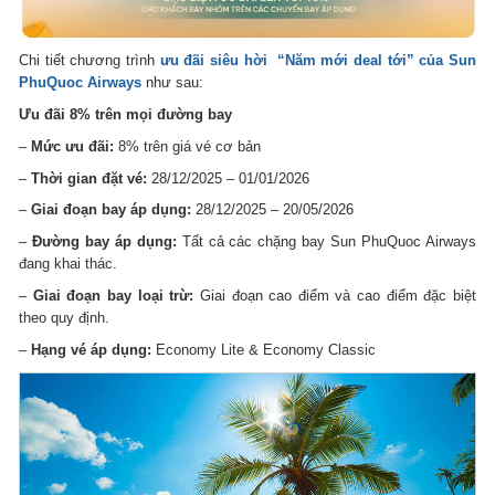
Chi tiết chương trình
ưu đãi siêu hời “Năm mới deal tới” của Sun
PhuQuoc Airways
như sau:
Ưu đãi 8% trên mọi đường bay
–
Mức ưu đãi:
8% trên giá vé cơ bản
–
Thời gian đặt vé:
28/12/2025 – 01/01/2026
–
Giai đoạn bay áp dụng:
28/12/2025 – 20/05/2026
–
Đường bay áp dụng:
Tất cả các chặng bay Sun PhuQuoc Airways
đang khai thác.
–
Giai đoạn bay loại trừ:
Giai đoạn cao điểm và cao điểm đặc biệt
theo quy định.
–
Hạng vé áp dụng:
Economy Lite & Economy Classic