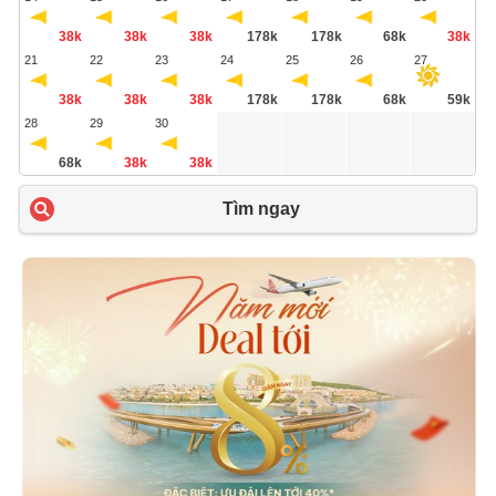
38k
38k
38k
178k
178k
68k
38k
21
22
23
24
25
26
27
38k
38k
38k
178k
178k
68k
59k
28
29
30
68k
38k
38k
Tìm ngay