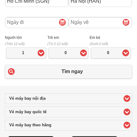
Ngày
Ngày
đi
về
Người lớn
Trẻ em
Em bé
(Trên 12 tuổi)
(Từ 2-12 tuổi)
(Dưới 2 tuổi)
1
0
0
Tìm ngay
Vé máy bay nội địa
click to expand contents
Vé máy bay quốc tế
click to expand contents
Vé máy bay theo hãng
click to expand contents