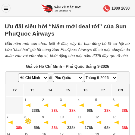
1900 2690
Ưu đãi siêu hời “Năm mới deal tới” của Sun
PhuQuoc Airways
Đầu năm mới còn chưa biết đi đâu, vậy thì bạn đừng bỏ lỡ cơ hội sở
hữu “deal hời” giá tốt cùng Sun PhuQuoc Airways để có một chuyến du
xuân vừa vui vừa nhẹ ví, khởi động cho một năm 2026 đầy rực rỡ nhé.
Giá vé Hồ Chí Minh - Phú Quốc tháng 9-2026
đi
T2
T3
T4
T5
T6
T7
CN
1
2
3
4
5
6
238k
38k
38k
68k
38k
38k
7
8
9
10
11
12
13
38k
59k
38k
238k
178k
68k
38k
14
15
16
17
18
19
20