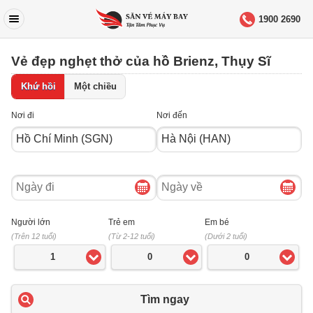
1900 2690
Vẻ đẹp nghẹt thở của hồ Brienz, Thụy Sĩ
Khứ hồi
Một chiều
Nơi đi
Nơi đến
Ngày
Ngày
đi
về
Người lớn
Trẻ em
Em bé
(Trên 12 tuổi)
(Từ 2-12 tuổi)
(Dưới 2 tuổi)
1
0
0
Tìm ngay