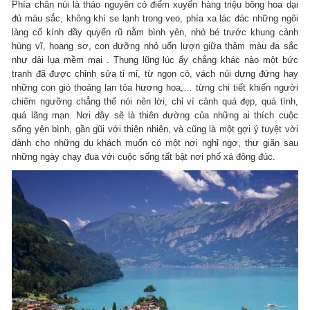
Phía chân núi là thảo nguyên cỏ điểm xuyến hàng triệu bông hoa dại
đủ màu sắc, không khí se lạnh trong veo, phía xa lác đác những ngôi
làng cổ kính đầy quyến rũ nằm bình yên, nhỏ bé trước khung cảnh
hùng vĩ, hoang sơ, con đưỡng nhỏ uốn lượn giữa thảm màu đa sắc
như dải lụa mềm mại . Thung lũng lúc ấy chẳng khác nào một bức
tranh đã được chỉnh sửa tỉ mỉ, từ ngọn cỏ, vách núi dựng đứng hay
những con gió thoảng lan tỏa hương hoa,… từng chi tiết khiến người
chiêm ngưỡng chẳng thể nói nên lời, chỉ vì cảnh quá đẹp, quá tình,
quá lãng mạn. Nơi đây sẽ là thiên đường của những ai thích cuộc
sống yên bình, gần gũi với thiên nhiên, và cũng là một gợi ý tuyệt vời
dành cho những du khách muốn có một nơi nghỉ ngơ, thư giãn sau
những ngày chạy đua với cuộc sống tất bật nơi phố xá đông đúc.