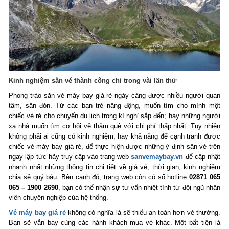
Kinh nghiệm săn vé thành công chỉ trong vài lần thử
Phong trào săn vé máy bay giá rẻ ngày càng được nhiều người quan
tâm, săn đón. Từ các bạn trẻ năng động, muốn tìm cho mình một
chiếc vé rẻ cho chuyến du lịch trong kì nghỉ sắp đến; hay những người
xa nhà muốn tìm cơ hội về thăm quê với chi phí thấp nhất. Tuy nhiên
không phải ai cũng có kinh nghiệm, hay khả năng để cạnh tranh được
chiếc vé máy bay giá rẻ, để thực hiện được những ý định săn vé trên
ngay lập tức hãy truy cập vào trang web
sanvemaybay.vn
để cập nhật
nhanh nhất những thông tin chi tiết về giá vé, thời gian, kinh nghiệm
chia sẻ quý báu. Bên cạnh đó, trang web còn có số hotline
02871 065
065 – 1900 2690
, bạn có thể nhận sự tư vấn nhiệt tình từ đội ngũ nhân
viên chuyên nghiệp của hệ thống.
Vé máy bay giá rẻ
không có nghĩa là sẽ thiếu an toàn hơn vé thường.
Bạn sẽ vẫn bay cùng các hành khách mua vé khác. Một bất tiện là