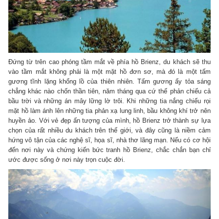
Đứng từ trên cao phóng tầm mắt về phía hồ Brienz, du khách sẽ thu
vào tầm mắt không phải là một mặt hồ đơn sơ, mà đó là một tấm
gương tĩnh lặng khổng lồ của thiên nhiên. Tấm gương ấy tỏa sáng
chẳng khác nào chốn thần tiên, năm tháng qua cứ thế phản chiếu cả
bầu trời và những án mây lững lờ trôi. Khi những tia nắng chiếu rọi
mặt hồ làm ánh lên những tia phản xạ lung linh, bầu không khí trở nên
huyền ảo. Với vẻ đẹp ấn tượng của mình, hồ Brienz trở thành sự lựa
chọn của rất nhiều du khách trên thế giới, và đây cũng là niềm cảm
hứng vô tận của các nghệ sĩ, họa sĩ, nhà thơ lãng mạn. Nếu có cơ hội
đến nơi này và chứng kiến bức tranh hồ Brienz, chắc chắn bạn chỉ
ước được sống ở nơi này trọn cuộc đời.