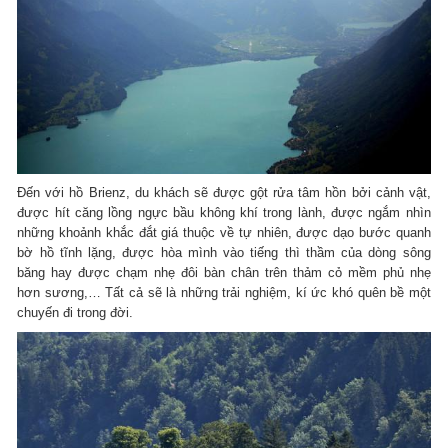
Đến với hồ Brienz, du khách sẽ được gột rửa tâm hồn bởi cảnh vật,
được hít căng lồng ngực bầu không khí trong lành, được ngắm nhìn
những khoảnh khắc đắt giá thuộc về tự nhiên, được dạo bước quanh
bờ hồ tĩnh lặng, được hòa mình vào tiếng thì thầm của dòng sông
băng hay được chạm nhẹ đôi bàn chân trên thảm cỏ mềm phủ nhẹ
hơn sương,… Tất cả sẽ là những trải nghiệm, kí ức khó quên bề một
chuyến đi trong đời.