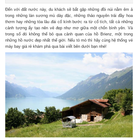
Đến với đất nước này, du khách sẽ bắt gặp những đồi núi nằm êm ả
trong những làn sương mù dày đặc, những thảo nguyên trải đầy hoa
thơm hay những tòa lâu đài cổ kính bước ra từ cổ tích, tất cả những
cảnh tượng ấy tạo nên vẻ đẹp như mơ giữa một chốn bình yên. Và
trong số đó không thể bỏ qua cảnh quan của hồ Brienz, một trong
những hồ nước đẹp nhất thế giới. Nếu tò mò thì hãy cùng hệ thống vé
máy bay giá rẻ khám phá qua bài viết bên dưới bạn nhé!