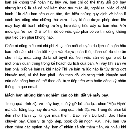
bạn sẽ không thể hoàn hay hủy vé, bạn chỉ có thể thay đổi giờ bay
nhưng lưu ý là sẽ có phí kèm theo tùy mức độ, ngoài ra, việc kí gởi
hành lí là điều bạn nên quan tâm, tìm hiểu những quy định về hành lí
xách tay cũng như những thứ được hay không được phép đem lên
máy bay để tránh những trường hợp đáng tiếc xảy ra bạn nhé. Với
mức giá “rẻ hơn đi ô tô” thì dù có việc gấp phải bỏ vé thì cũng không
quá tiếc tiền phải không nào.
Chắc ai cũng hiểu cái chi phí đi lại của mỗi chuyến du lịch nó ngốn hầu
bao thế nào, chỉ cần tiết kiệm vài được phần thôi, dành số đó cho ăn
chơi nhảy múa cũng đã là rất tuyệt rồi. Nên việc săn vé giá rẻ sẽ là
một phần quan trọng trong kế hoạch du lịch của bạn. Vì vậy khi săn vé
bạn phải biết vé bán ra khi nào? Thì vé bán ra lúc nào là tùy từng đợt
khuyến mại, vì thế bạn phải luôn theo dõi chương trình khuyến mại
của các hãng bay có thể theo dõi trực tiếp trên web hoặc đăng ký nhận
thông tin qua email.
Mách bạn những kinh nghiệm cần có khi đặt vé máy bay.
Trong quá trình đặt vé máy bay, chú ý gỡ bỏ các lựa chọn “Mặc Định”
mà các hãng bay hay đưa vào trong quá trình đặt vé. Trong đó phải kể
đến như Hành Lý Kí gửi mua thêm, Bảo hiểm Du Lịch, Bảo Hiểm
chuyến bay, Chọn vị trí ngồi đẹp, book đồ ăn ngon, v.v… nếu bạn lựa
chọn thêm các option này, bạn dĩ nhiên sẽ tốn thêm tiền, và nhiều khi