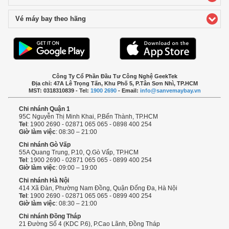
Vé máy bay theo hãng
click to expand contents
Công Ty Cổ Phần Đầu Tư Công Nghệ GeekTek
Địa chỉ: 47A Lê Trọng Tấn, Khu Phố 5, P.Tân Sơn Nhì, TP.HCM
MST: 0318310839 - Tel:
1900 2690
- Email:
info@sanvemaybay.vn
Chi nhánh Quận 1
95C Nguyễn Thị Minh Khai, P.Bến Thành, TP.HCM
Tel
: 1900 2690 - 02871 065 065 - 0898 400 254
Giờ làm việc
: 08:30 – 21:00
Chi nhánh Gò Vấp
55A Quang Trung, P.10, Q.Gò Vấp, TP.HCM
Tel
: 1900 2690 - 02871 065 065 - 0899 400 254
Giờ làm việc
: 09:00 – 19:00
Chi nhánh Hà Nội
414 Xã Đàn, Phường Nam Đồng, Quận Đống Đa, Hà Nội
Tel
: 1900 2690 - 02871 065 065 - 0899 400 254
Giờ làm việc
: 08:30 – 21:00
Chi nhánh Đồng Tháp
21 Đường Số 4 (KDC P.6), P.Cao Lãnh, Đồng Tháp