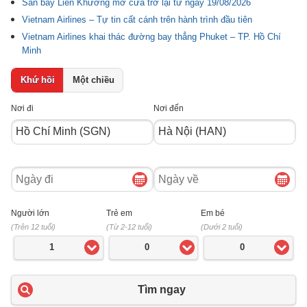
Sân bay Liên Khương mở cửa trở lại từ ngày 19/08/2026
Vietnam Airlines – Tự tin cất cánh trên hành trình đầu tiên
Vietnam Airlines khai thác đường bay thẳng Phuket – TP. Hồ Chí
Minh
Khứ hồi
Một chiều
Nơi đi
Nơi đến
Ngày
Ngày
đi
về
Người lớn
Trẻ em
Em bé
(Trên 12 tuổi)
(Từ 2-12 tuổi)
(Dưới 2 tuổi)
1
0
0
Tìm ngay