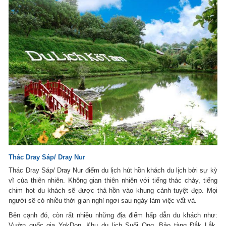
Thác Dray Sáp/ Dray Nur
Thác Dray Sáp/ Dray Nur điểm du lịch hút hồn khách du lịch bởi sự kỳ
vĩ của thiên nhiên. Không gian thiên nhiên với tiếng thác chảy, tiếng
chim hot du khách sẽ được thả hồn vào khung cảnh tuyệt đẹp. Mọi
người sẽ có nhiều thời gian nghỉ ngơi sau ngày làm việc vất vả.
Bên cạnh đó, còn rất nhiều những địa điểm hấp dẫn du khách như:
Vườn quốc gia YokDon, Khu du lịch Suối Ong, Bảo tàng Đắk Lắk,