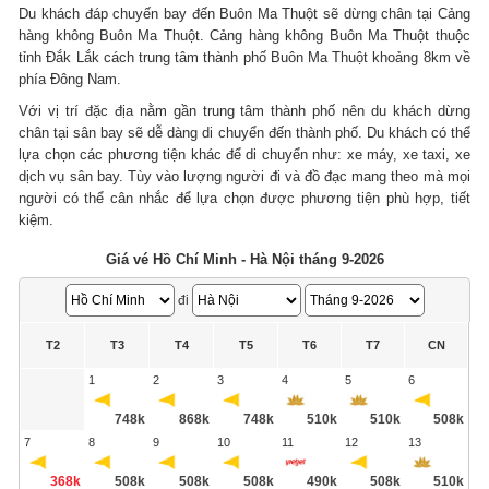
Du khách đáp chuyến bay đến Buôn Ma Thuột sẽ dừng chân tại Cảng
hàng không Buôn Ma Thuột. Cảng hàng không Buôn Ma Thuột thuộc
tỉnh Đắk Lắk cách trung tâm thành phố Buôn Ma Thuột khoảng 8km về
phía Đông Nam.
Với vị trí đặc địa nằm gần trung tâm thành phố nên du khách dừng
chân tại sân bay sẽ dễ dàng di chuyển đến thành phố. Du khách có thể
lựa chọn các phương tiện khác để di chuyển như: xe máy, xe taxi, xe
dịch vụ sân bay. Tùy vào lượng người đi và đồ đạc mang theo mà mọi
người có thể cân nhắc để lựa chọn được phương tiện phù hợp, tiết
kiệm.
Giá vé Hồ Chí Minh - Hà Nội tháng 9-2026
đi
T2
T3
T4
T5
T6
T7
CN
1
2
3
4
5
6
748k
868k
748k
510k
510k
508k
7
8
9
10
11
12
13
368k
508k
508k
508k
490k
508k
510k