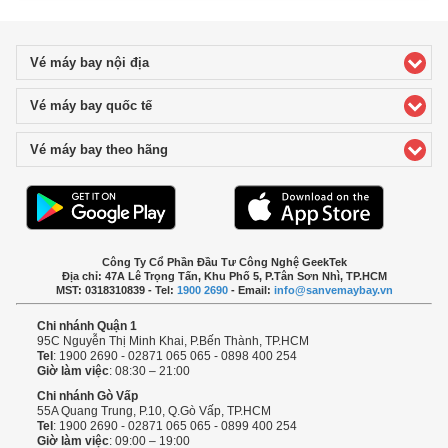
Vé máy bay nội địa
click to expand contents
Vé máy bay quốc tế
click to expand contents
Vé máy bay theo hãng
click to expand contents
Công Ty Cổ Phần Đầu Tư Công Nghệ GeekTek
Địa chỉ: 47A Lê Trọng Tấn, Khu Phố 5, P.Tân Sơn Nhì, TP.HCM
MST: 0318310839 - Tel:
1900 2690
- Email:
info@sanvemaybay.vn
Chi nhánh Quận 1
95C Nguyễn Thị Minh Khai, P.Bến Thành, TP.HCM
Tel
: 1900 2690 - 02871 065 065 - 0898 400 254
Giờ làm việc
: 08:30 – 21:00
Chi nhánh Gò Vấp
55A Quang Trung, P.10, Q.Gò Vấp, TP.HCM
Tel
: 1900 2690 - 02871 065 065 - 0899 400 254
Giờ làm việc
: 09:00 – 19:00