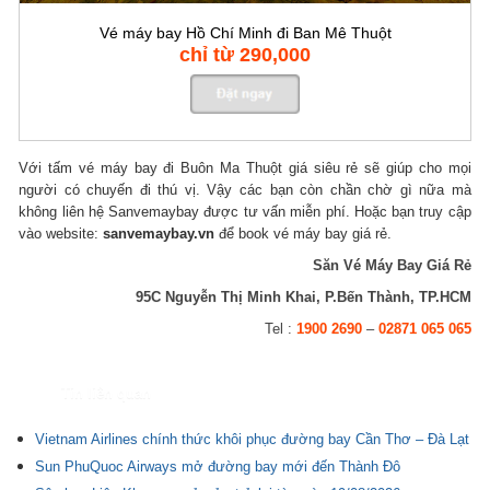
Vé máy bay Hồ Chí Minh đi Ban Mê Thuột
chỉ từ 290,000
Với tấm vé máy bay đi Buôn Ma Thuột giá siêu rẻ sẽ giúp cho mọi
người có chuyến đi thú vị. Vậy các bạn còn chần chờ gì nữa mà
không liên hệ Sanvemaybay được tư vấn miễn phí. Hoặc bạn truy cập
vào website:
sanvemaybay.vn
để book vé máy bay giá rẻ.
Săn Vé Máy Bay Giá Rẻ
95C Nguyễn Thị Minh Khai, P.Bến Thành, TP.HCM
Tel :
1900 2690
–
02871 065 065
Tin liên quan
Vietnam Airlines chính thức khôi phục đường bay Cần Thơ – Đà Lạt
Sun PhuQuoc Airways mở đường bay mới đến Thành Đô