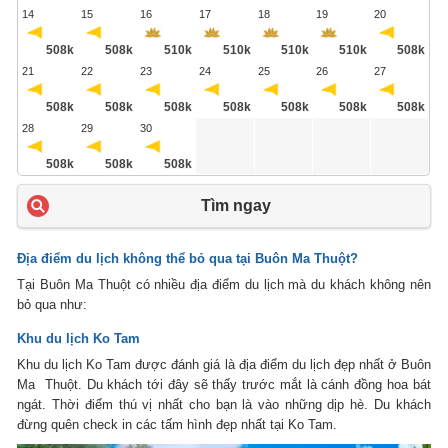
14
15
16
17
18
19
20
508k
508k
510k
510k
510k
510k
508k
21
22
23
24
25
26
27
508k
508k
508k
508k
508k
508k
508k
28
29
30
508k
508k
508k
Tìm ngay
Địa điểm du lịch không thể bỏ qua tại Buôn Ma Thuột?
Tại Buôn Ma Thuột có nhiều địa điểm du lịch mà du khách không nên
bỏ qua như:
Khu du lịch Ko Tam
Khu du lịch Ko Tam được đánh giá là địa điểm du lịch đẹp nhất ở Buôn
Ma Thuột. Du khách tới đây sẽ thấy trước mắt là cánh đồng hoa bát
ngát. Thời điểm thú vị nhất cho bạn là vào những dịp hè. Du khách
đừng quên check in các tấm hình đẹp nhất tại Ko Tam.