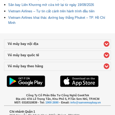
Sân bay Liên Khương mở cửa trở lại từ ngày 19/08/2026
Vietnam Airlines – Tự tin cất cánh trên hành trình đầu tiên
Vietnam Airlines khai thác đường bay thẳng Phuket – TP. Hồ Chí
Minh
Vé máy bay nội địa
click to expand contents
Vé máy bay quốc tế
click to expand contents
Vé máy bay theo hãng
click to expand contents
Công Ty Cổ Phần Đầu Tư Công Nghệ GeekTek
Địa chỉ: 47A Lê Trọng Tấn, Khu Phố 5, P.Tân Sơn Nhì, TP.HCM
MST: 0318310839 - Tel:
1900 2690
- Email:
info@sanvemaybay.vn
Chi nhánh Quận 1