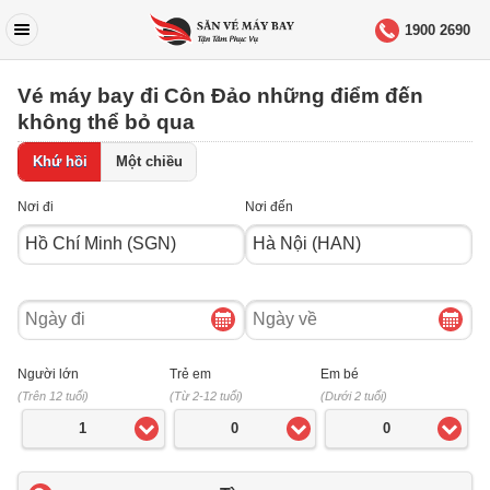
1900 2690
Vé máy bay đi Côn Đảo những điểm đến
không thể bỏ qua
Khứ hồi
Một chiều
Nơi đi
Nơi đến
Ngày
Ngày
đi
về
Người lớn
Trẻ em
Em bé
(Trên 12 tuổi)
(Từ 2-12 tuổi)
(Dưới 2 tuổi)
1
0
0