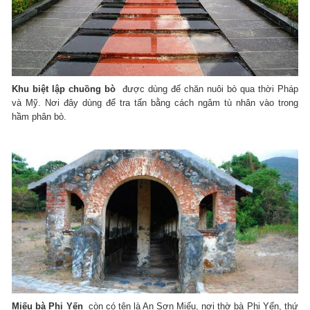
Khu biệt lập chuồng bò
được dùng để chăn nuôi bò qua thời Pháp
và Mỹ. Nơi đây dùng để tra tấn bằng cách ngâm tù nhân vào trong
hầm phân bò.
Miếu bà Phi Yến
còn có tên là An Sơn Miếu, nơi thờ bà Phi Yến, thứ