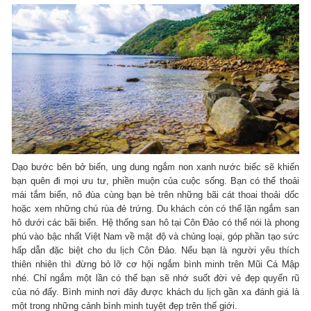
Dạo bước bên bở biển, ung dung ngắm non xanh nước biếc sẽ khiến
bạn quên đi mọi ưu tư, phiền muộn của cuộc sống. Bạn có thể thoải
mái tắm biển, nô đùa cùng bạn bè trên những bãi cát thoai thoải dốc
hoặc xem những chú rùa đẻ trứng. Du khách còn có thể lặn ngắm san
hô dưới các bãi biển. Hệ thống san hô tại Côn Đảo có thể nói là phong
phú vào bậc nhất Việt Nam về mật độ và chủng loại, góp phần tạo sức
hấp dẫn đặc biệt cho du lịch Côn Đảo. Nếu bạn là người yêu thích
thiên nhiên thì đừng bỏ lỡ cơ hội ngắm bình minh trên Mũi Cá Mập
nhé. Chỉ ngắm một lần có thể bạn sẽ nhớ suốt đời vẻ đẹp quyến rũ
của nó đấy. Bình minh nơi đây được khách du lịch gần xa đánh giá là
một trong những cảnh bình minh tuyệt đẹp trên thế giới.