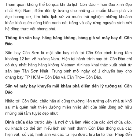
Tham quan không thể bỏ qua khi du lịch Côn Đảo – hòn đảo xinh đẹp
nhất Việt Nam, điểm đến lý tưởng cho những ai muốn kham phá vẻ
đẹp hoang sơ, tìm hiểu lịch sử và muốn trải nghiệm những khoảnh
khắc khó quên cùng biển xanh cát trắng và dãy rừng nguyên sinh với
hệ động thực vật phong phú.
Thông tin sân bay, hãng hàng không, bảng giá vé máy bay đi Côn
Đảo
Sân bay Côn Sơn là một sân bay nhỏ tại Côn Đảo cách trung tâm
khoảng 12 km về hướng Nam. Hiện tại hành trình bay tới Côn Đảo chỉ
có duy nhất hãng hàng không Vietnam Airlines khai thác xuất phát từ
sân bay Tân Sơn Nhất. Trung bình mỗi ngày có 1 chuyến bay cho
chặng bay TP HCM – Côn Đảo và Cần Thơ– Côn Đảo.
Săn vé máy bay khuyến mãi khám phá điểm đến lý tưởng tại Côn
Đảo
Nhắc tới Côn Đảo, chắc hẵn ai cũng thường liên tưởng đến nhà tù khổ
sai mà quên mất thiên đường miền nhiệt đới của biển đông sở hữu
những bãi tắm tuyệt đẹp như:
Dinh chúa đảo
trước đây là nơi ở và làm việc của các đời chúa đảo,
du khách có thể tìm hiểu lịch sử hình thành Côn Đảo thông qua các
hiện vật, cổ vật, hình ảnh và các tư liệu được lưu lại từ thời Pháp đến