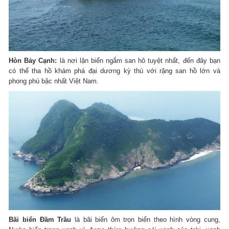
Hòn B
ả
y C
ạ
nh:
là nơi lặn biển ngắm san hô tuyệt nhất, đến đây bạn
có thể tha hồ khám phá đại dương kỳ thú với rặng san hồ lớn và
phong phú bậc nhất Việt Nam.
Bãi bi
ể
n
Đ
ầ
m Tr
ầ
u
là bãi biển ôm trọn biển theo hình vòng cung,