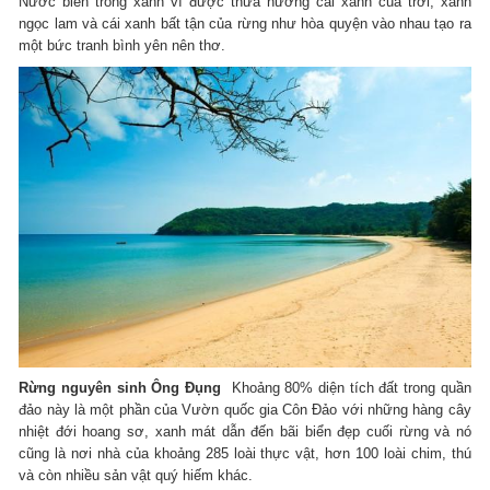
Nước biển trong xanh vì được thừa hưởng cái xanh của trời, xanh
ngọc lam và cái xanh bất tận của rừng như hòa quyện vào nhau tạo ra
một bức tranh bình yên nên thơ.
R
ừ
ng nguy
ê
n sinh
Ô
ng
Đ
ụ
ng
Khoảng 80% diện tích đất trong quần
đảo này là một phần của Vườn quốc gia Côn Đảo với những hàng cây
nhiệt đới hoang sơ, xanh mát dẫn đến bãi biển đẹp cuối rừng và nó
cũng là nơi nhà của khoảng 285 loài thực vật, hơn 100 loài chim, thú
và còn nhiều sản vật quý hiếm khác.