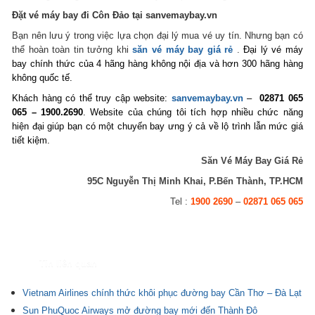
Đặt vé máy bay đi Côn Đảo tại sanvemaybay.vn
Bạn nên lưu ý trong việc lựa chọn đại lý mua vé uy tín. Nhưng bạn có
thể hoàn toàn tin tưởng khi
săn vé máy bay giá r
ẻ
.
Đại lý vé máy
bay chính thức của 4 hãng hàng không nội địa và hơn 300 hãng hàng
không quốc tế.
Khách hàng có thể truy cập website:
sanvemaybay.vn
–
02871 065
065 – 1900.2690
. Website của chúng tôi tích hợp nhiều chức năng
hiện đại giúp bạn có một chuyến bay ưng ý cả về lộ trình lẫn mức giá
tiết kiệm.
Săn Vé Máy Bay Giá Rẻ
95C Nguyễn Thị Minh Khai, P.Bến Thành, TP.HCM
Tel :
1900 2690
–
02871 065 065
Tin liên quan
Vietnam Airlines chính thức khôi phục đường bay Cần Thơ – Đà Lạt
Sun PhuQuoc Airways mở đường bay mới đến Thành Đô