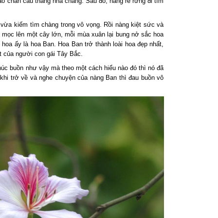
vào chân cầu thang nhà chàng. Sau đó, nàng rẽ rừng đi tìm
vừa kiếm tìm chàng trong vô vọng. Rồi nàng kiệt sức và
 mọc lên một cây lớn, mỗi mùa xuân lại bung nở sắc hoa
i hoa ấy là hoa Ban. Hoa Ban trở thành loài hoa đẹp nhất,
t của người con gái Tây Bắc.
húc buồn như vậy mà theo một cách hiểu nào đó thì nó đã
khi trở về và nghe chuyện của nàng Ban thì đau buồn vô