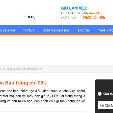
GIỜ LÀM VIỆC
08h đến 21h
THỨ 2 - THỨ 6:
LIÊN HỆ
08h30 đến 20h
THỨ 7 - CN:
UYẾN MÃI
TIN TỨC
KINH NGHIỆM BAY
BÁO CHÍ
THANH T
i Đà Lạt mùa hoa Ban trắng chỉ 99k
a Ban trắng chỉ 99k
g của hoa ban, nhằm tạo điều kiện thuận lợi cho việc ngắm
Khứ h
 Jetstar mở bán
vé máy bay giá rẻ
đi Đà Lạt trong tháng 3
ượng vé bán ra có hạn, còn chần chừ gì mà không lên kế
Hồ Chí 