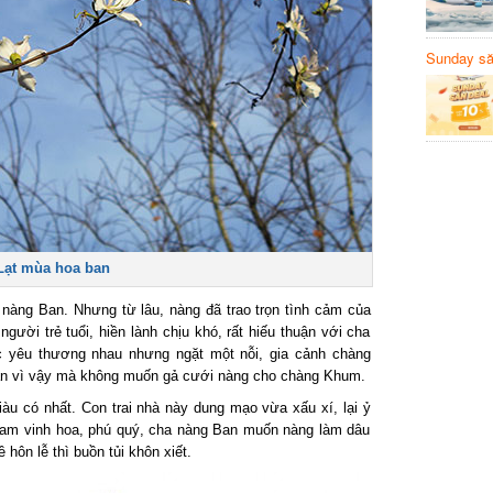
Sunday să
Sanvemay
Lạt mùa hoa ban
nàng Ban. Nhưng từ lâu, nàng đã trao trọn tình cảm của
ời trẻ tuổi, hiền lành chịu khó, rất hiếu thuận với cha
c yêu thương nhau nhưng ngặt một nỗi, gia cảnh chàng
n vì vậy mà không muốn gả cưới nàng cho chàng Khum.
àu có nhất. Con trai nhà này dung mạo vừa xấu xí, lại ỷ
 ham vinh hoa, phú quý, cha nàng Ban muốn nàng làm dâu
hôn lễ thì buồn tủi khôn xiết.