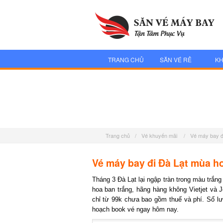
TRANG CHỦ
SĂN VÉ RẺ
KH
Trang chủ
/
Vé khuyến mãi
/
Vé máy bay đ
Vé máy bay đi Đà Lạt mùa ho
Tháng 3 Đà Lạt lại ngập tràn trong màu trắn
hoa ban trắng, hãng hàng không Vietjet và
chỉ từ 99k chưa bao gồm thuế và phí. Số l
hoạch book vé ngay hôm nay.