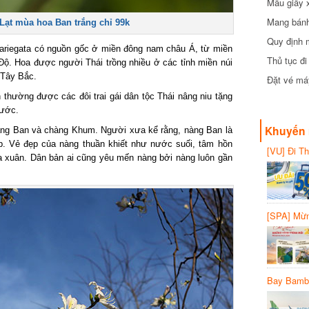
Mẫu giấy 
Mang bánh 
Lạt mùa hoa Ban trắng chỉ 99k
đồng
Quy định 
Variegata có nguồn gốc ở miền đông nam châu Á, từ miền
Thủ tục đ
Độ. Hoa được người Thái trồng nhiều ở các tỉnh miền núi
 Tây Bắc.
Đặt vé máy
thường được các đôi trai gái dân tộc Thái nâng niu tặng
 ước.
Khuyến 
nàng Ban và chàng Khum. Người xưa kể rằng, nàng Ban là
ẹp. Vẻ đẹp của nàng thuần khiết như nước suối, tâm hồn
[VU] Đi T
a xuân. Dân bản ai cũng yêu mến nàng bởi nàng luôn gần
giảm 50% 
[SPA] Mừn
20%
Bay Bambo