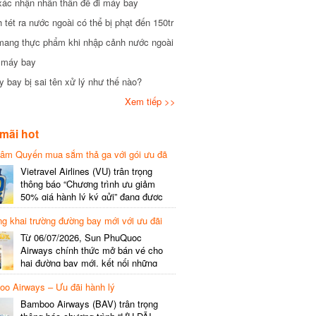
xác nhận nhân thân để đi máy bay
tét ra nước ngoài có thể bị phạt đến 150tr
mang thực phẩm khi nhập cảnh nước ngoài
i máy bay
 bay bị sai tên xử lý như thế nào?
Xem tiếp >>
mãi hot
hâm Quyến mua sắm thả ga với gói ưu đã
phí gói cước
Vietravel Airlines (VU) trân trọng
thông báo “Chương trình ưu giảm
50% giá hành lý ký gửi” đang được
triển khai cho đường bay quốc tế mới
g khai trường đường bay mới với ưu đãi
kết nối từ TP. Hồ Chí Minh
(SGN) đi Thâm Quyến – Trung Quốc
Từ 06/07/2026, Sun PhuQuoc
(SZX), chi tiết như sau: LỊCH BAY
Airways chính thức mở bán vé cho
CHI TIẾT Đường bay SHCB Giờ khởi
hai đường bay mới, kết nối những
hành Giờ đến Tần suất…
điểm đến giàu trải nghiệm, giúp hành
o Airways – Ưu đãi hành lý
khách khám phá vẻ đẹp thiên nhiên
và văn hóa của miền Trung Việt Nam.
Bamboo Airways (BAV) trân trọng
Thông tin đường bay mới Đường bay