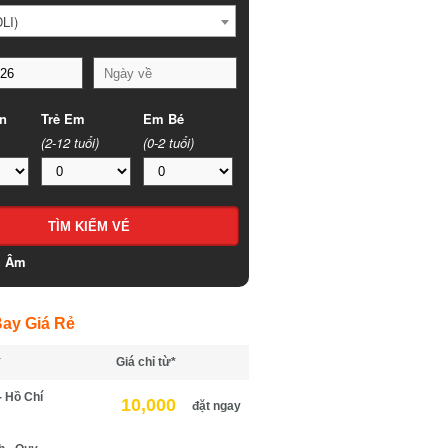
LI)
n
Trẻ Em
Em Bé
(2-12 tuổi)
(0-2 tuổi)
h Âm
ay Giá Rẻ
*
Giá chỉ từ*
- Hồ Chí
10,000
đặt ngay