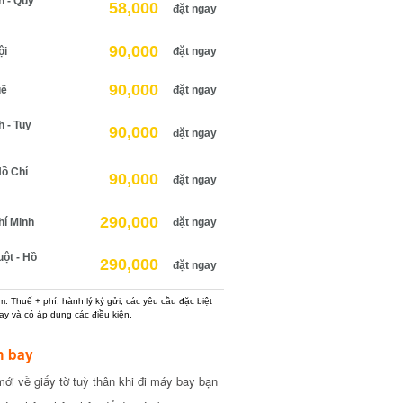
h - Quy
58,000
đặt ngay
90,000
ội
đặt ngay
90,000
uế
đặt ngay
 - Tuy
90,000
đặt ngay
Hồ Chí
90,000
đặt ngay
290,000
hí Minh
đặt ngay
ột - Hồ
290,000
đặt ngay
: Thuế + phí, hành lý ký gửi, các yêu cầu đặc biệt
ay và có áp dụng các điều kiện.
h bay
ới về giấy tờ tuỳ thân khi đi máy bay bạn