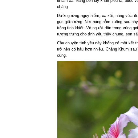
đi làm xa. Nàng bèn lấy khăn piêu ra, buộc 
chàng.
Đường rừng nguy hiểm, xa xôi, nàng vừa đi 
gục giữa rừng. Nơi nàng nằm xuống sau này
trắng tinh khiết. Và người dân trong vùng gọ
tượng trưng cho tình yêu thủy chung, son sắ
Câu chuyện tình yêu này không có một kết t
trở nên có hậu hơn nhiều. Chàng Khum sau 
cùng.