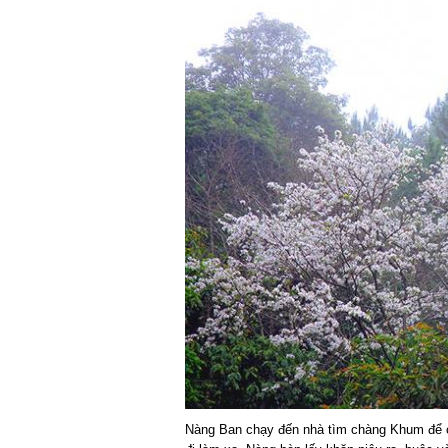
Nàng Ban chạy đến nhà tìm chàng Khum để cù