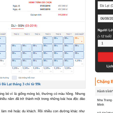
Đà Lạt (D
Người Lớ
(>12 tuổi)
Lịc
Chặng B
 Đà Lạt tháng 3 chỉ từ 99k
Hành trình
móng bò vì lá giống móng bò, thường có màu hồng. Nhưng
hiều năm đã trở thành một trong những loài hoa độc đáo
Nha Trang 
Minh
g làm mê hoặc du khách. Rồi nhiều con đường khác như