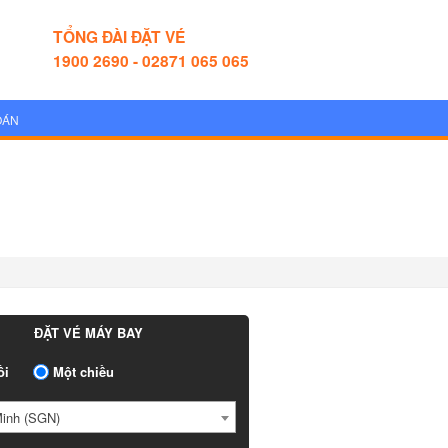
TỔNG ĐÀI ĐẶT VÉ
1900 2690 - 02871 065 065
OÁN
ĐẶT VÉ MÁY BAY
ồi
Một chiều
Minh (SGN)