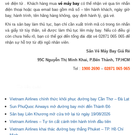
vé điện tử . Khách hàng mua
vé máy bay
có thể nhận vé qua tin nhắn
điện thoại hoặc qua email bao gồm mã số – tên hành khách, ngày giờ
bay, hành trình, tên hãng hàng không, quy định hành lý, giá vé.
Khi ra sân bay làm thủ tục, bạn chỉ cần xuất trình mã có trong tin nhắn
và giấy tờ tùy thân, sẽ được làm thủ tục lên máy bay. Nếu có điều gì
còn chưa hiểu rõ, bạn có thể gọi đến tổng đài đặt vé 02871 065 065 để
nhận sự hỗ trợ từ đội ngũ nhân viên.
Săn Vé Máy Bay Giá Rẻ
95C Nguyễn Thị Minh Khai, P.Bến Thành, TP.HCM
Tel :
1900 2690
–
02871 065 065
Tin liên quan
Vietnam Airlines chính thức khôi phục đường bay Cần Thơ – Đà Lạt
Sun PhuQuoc Airways mở đường bay mới đến Thành Đô
Sân bay Liên Khương mở cửa trở lại từ ngày 19/08/2026
Vietnam Airlines – Tự tin cất cánh trên hành trình đầu tiên
Vietnam Airlines khai thác đường bay thẳng Phuket – TP. Hồ Chí