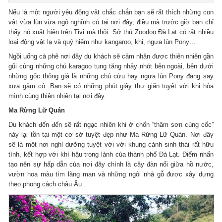
Nếu là một người yêu động vật chắc chắn bạn sẽ rất thích những con
vật vừa lùn vừa ngộ nghĩnh có tại nơi đây, điều mà trước giờ bạn chỉ
thấy nó xuất hiện trên Tivi mà thôi. Sở thú Zoodoo Đà Lạt có rất nhiều
loại động vật lạ và quý hiếm như kangaroo, khỉ, ngựa lùn Pony…
Ngồi uống cà phê nơi đây du khách sẽ cảm nhận được thiên nhiên gần
gũi cùng những chú karagoo tung tăng nhảy nhót bên ngoài, bên dưới
những gốc thông già là những chú cừu hay ngựa lùn Pony đang say
xưa gặm cỏ. Bạn sẽ có những phút giây thư giãn tuyệt vời khi hòa
mình cùng thiên nhiên tại nơi đây.
Ma Rừng Lữ Quán
Du khách đến đến sẽ rất ngạc nhiên khi ở chốn “thâm sơn cùng cốc”
này lại tồn tại một cơ sở tuyệt đẹp như Ma Rừng Lữ Quán. Nơi đây
sẽ là một nơi nghỉ dưỡng tuyệt vời với khung cảnh sinh thái rất hữu
tình, kết hợp với khí hậu trong lành của thành phố Đà Lạt. Điểm nhấn
tạo nên sự hấp dẫn của nơi đây chính là cây đàn nổi giữa hồ nước,
vườn hoa màu tím lãng mạn và những ngôi nhà gỗ được xây dựng
theo phong cách châu Âu .