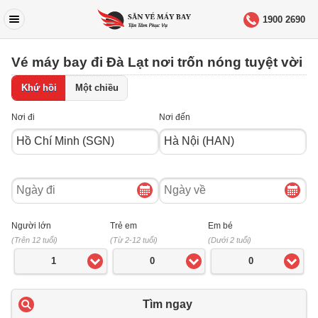
1900 2690
Vé máy bay đi Đà Lạt nơi trốn nóng tuyệt vời
Khứ hồi
Một chiều
Nơi đi
Nơi đến
Ngày
Ngày
đi
về
Người lớn
Trẻ em
Em bé
(Trên 12 tuổi)
(Từ 2-12 tuổi)
(Dưới 2 tuổi)
1
0
0
Tìm ngay