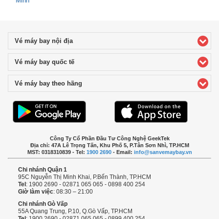
Minh
Vé máy bay nội địa
click to expand contents
Vé máy bay quốc tế
click to expand contents
Vé máy bay theo hãng
click to expand contents
Công Ty Cổ Phần Đầu Tư Công Nghệ GeekTek
Địa chỉ: 47A Lê Trọng Tấn, Khu Phố 5, P.Tân Sơn Nhì, TP.HCM
MST: 0318310839 - Tel:
1900 2690
- Email:
info@sanvemaybay.vn
Chi nhánh Quận 1
95C Nguyễn Thị Minh Khai, P.Bến Thành, TP.HCM
Tel
: 1900 2690 - 02871 065 065 - 0898 400 254
Giờ làm việc
: 08:30 – 21:00
Chi nhánh Gò Vấp
55A Quang Trung, P.10, Q.Gò Vấp, TP.HCM
Tel
: 1900 2690 - 02871 065 065 - 0899 400 254