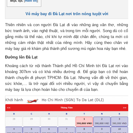
Mục lục
[
Hiển thị
]
Vé máy bay đi Đà Lạt nơi trốn nóng tuyệt vời
Thiên nhiên và con người Đà Lạt đi vào những áng văn thơ, những
bức tranh ảnh, vào nghệ thuật, và trong tim mỗi người. Song dù có cố
gắng miêu tả thế nào, chỉ khi tự mình đặt chân đến, chúng ta mới có
những cảm nhận thật nhất của riêng mình. Hãy cùng theo chân vé
máy bay giá rẻ khám phá thành phố sương mù ngàn hoa này bạn nhé.
Đường lên Đà Lạt
Khoảng cách từ nội thành Thành phố Hồ Chí Minh tới Đà Lạt rơi vào
khoảng 307km và có khá nhiều đường đi. Để giúp bạn có thể hoàn
thành chuyến đi phượt TPHCM- Đà Lạt. Nhưng vấn đề về thời gian,
sức khỏe,… là trở ngại đối với nhiều người, vì vậy di chuyển bằng
máy bay là lựa chọn hoàn hảo cho chuyến đi của bạn.