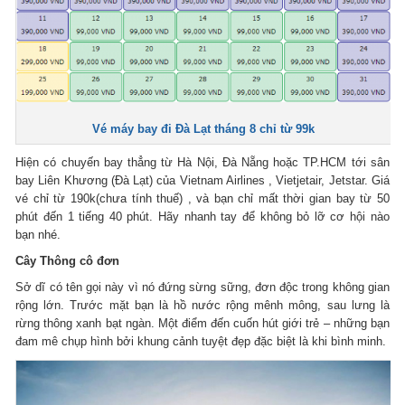
Vé máy bay đi Đà Lạt tháng 8 chỉ từ 99k
Hiện có chuyến bay thẳng từ Hà Nội, Đà Nẵng hoặc TP.HCM tới sân
bay Liên Khương (Đà Lạt) của Vietnam Airlines , Vietjetair, Jetstar. Giá
vé chỉ từ 190k(chưa tính thuế) , và bạn chỉ mất thời gian bay từ 50
phút đến 1 tiếng 40 phút. Hãy nhanh tay để không bỏ lỡ cơ hội nào
bạn nhé.
Cây Thông cô đơn
Sở dĩ có tên gọi này vì nó đứng sừng sững, đơn độc trong không gian
rộng lớn. Trước mặt bạn là hồ nước rộng mênh mông, sau lưng là
rừng thông xanh bạt ngàn. Một điểm đến cuốn hút giới trẻ – những bạn
đam mê chụp hình bởi khung cảnh tuyệt đẹp đặc biệt là khi bình minh.