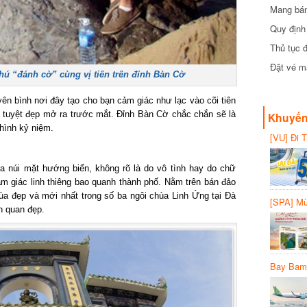
Mang bánh 
đồng
Quy định 
Thủ tục đ
Đặt vé máy
ú “đánh cờ” cùng vị tiên trên đỉnh Bàn Cờ
n bình nơi đây tạo cho bạn cảm giác như lạc vào cõi tiên
tuyệt đẹp mở ra trước mắt. Đỉnh Bàn Cờ chắc chắn sẽ là
Khuyến 
ình kỷ niệm.
[VU] Đi T
giảm 50% 
 núi mặt hướng biển, không rõ là do vô tình hay do chữ
 giác linh thiêng bao quanh thành phố. Nằm trên bán đảo
a đẹp và mới nhất trong số ba ngôi chùa Linh Ứng tại Đà
[SPA] Mừn
 quan đẹp.
20%
Bay Bambo