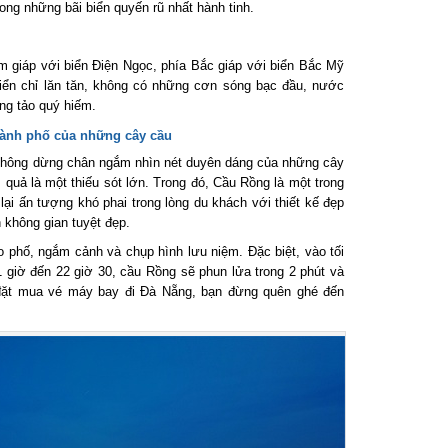
ng những bãi biển quyến rũ nhất hành tinh.
 giáp với biển Điện Ngọc, phía Bắc giáp với biển Bắc Mỹ
n chỉ lăn tăn, không có những cơn sóng bạc đầu, nước
ng tảo quý hiếm.
nh phố của những cây cầu
hông dừng chân ngắm nhìn nét duyên dáng của những cây
uả là một thiếu sót lớn. Trong đó, Cầu Rồng là một trong
 ấn tượng khó phai trong lòng du khách với thiết kế đẹp
không gian tuyệt đẹp.
phố, ngắm cảnh và chụp hình lưu niệm. Đặc biệt, vào tối
giờ đến 22 giờ 30, cầu Rồng sẽ phun lửa trong 2 phút và
đặt mua vé máy bay đi Đà Nẵng, bạn đừng quên ghé đến