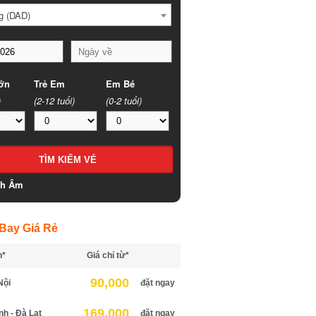
 (DAD)
n
Trẻ Em
Em Bé
(2-12 tuổi)
(0-2 tuổi)
h Âm
ay Giá Rẻ
*
Giá chỉ từ*
90,000
ội
đặt ngay
169,000
 - Đà Lạt
đặt ngay