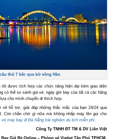
ầu thứ 7 bắc qua bờ sông Hàn
tôi được tích hợp các chức năng hiện đại kèm giao diện
g có thể so sánh giá vé, ngày giờ bay của tất cả các hãng
ựa cho mình chuyến đi thích hợp.
sẽ hỗ trợ, giải đáp những thắc mắc của bạn 24/24 qua
 Còn chần chờ gì nữa mà không nhấp máy lên gọi cho
vé máy bay đi Đà Nẵng trải nghiệm du lịch miễn phí
.
Công Ty TNHH ĐT TM & DV Liên Việt
ay Giá Rẻ Online – Phòng vé Vietjet Tân Phú TPHCM.