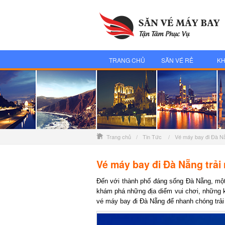
TRANG CHỦ
SĂN VÉ RẺ
KH
Trang chủ
/
Tin Tức
/
Vé máy bay đi Đà Nẵn
Vé máy bay đi Đà Nẵng trải 
Đến với thành phố đáng sống Đà Nẵng, một t
khám phá những địa diểm vui chơi, những kh
vé máy bay đi Đà Nẵng để nhanh chóng trải n