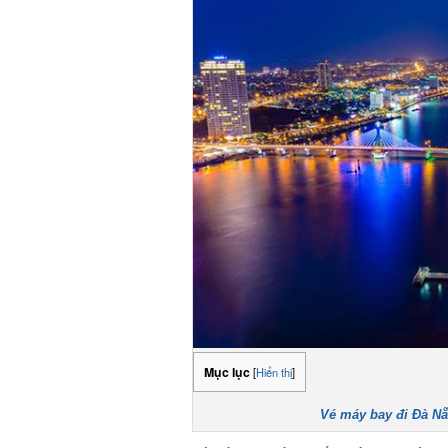
Mục lục
[
Hiển thị
]
Vé máy bay đi Đà Nẵ