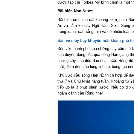
được tạp chí Forbes Mỹ bình chọn là một tro
Bãi biển Non Nước
Bãi biển có chiều dài khoảng 5km, phía Nam
An và nằm kề dãy Ngũ Hành Sơn. Sóng biể
trong xanh, cát trắng mịn và có nhiều loài ro
Săn vé máy bay khuyến mãi
khám phá thà
Đến với thành phố của những cây cầu mà k
cầu duyên dáng bắc qua dòng Hàn giang thì q
những cây cầu độc đáo nhất. Cầu Rồng để lại
mắt, đêm đến cầu lung linh soi bóng tạo nên 
Khu vực cầu sông Hàn rất thích hợp để dạo 
thứ 7 và Chủ Nhật hàng tuần, khoảng từ 21 
tiếp đó là 3 phút phun nước. Nếu có dịp 
ngắm cảnh cầu Rồng nhé!