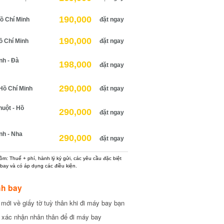
190,000
 Chí Minh
đặt ngay
190,000
 Chí Minh
đặt ngay
h - Đà
198,000
đặt ngay
290,000
ồ Chí Minh
đặt ngay
ột - Hồ
290,000
đặt ngay
h - Nha
290,000
đặt ngay
: Thuế + phí, hành lý ký gửi, các yêu cầu đặc biệt
ay và có áp dụng các điều kiện.
h bay
ới về giấy tờ tuỳ thân khi đi máy bay bạn
xác nhận nhân thân để đi máy bay