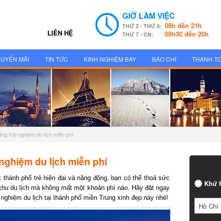
GIỜ LÀM VIỆC
08h đến 21h
THỨ 2 - THỨ 6:
LIÊN HỆ
08h30 đến 20h
THỨ 7 - CN:
UYẾN MÃI
TIN TỨC
KINH NGHIỆM BAY
BÁO CHÍ
THANH T
g trải nghiệm du lịch miễn phí
nghiệm du lịch miễn phí
hành phố trẻ hiện đại và năng động, bạn có thể thoả sức
Khứ h
u du lịch mà không mất một khoản phí nào. Hãy đặt ngay
ghiệm du lịch tại thành phố miền Trung xinh đẹp này nhé!
Hồ Chí 