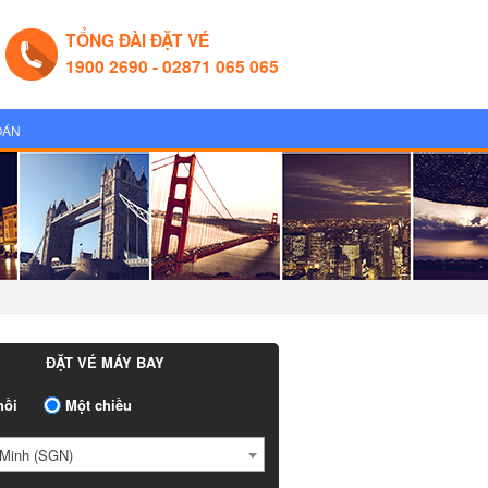
TỔNG ĐÀI ĐẶT VÉ
1900 2690 - 02871 065 065
OÁN
ĐẶT VÉ MÁY BAY
ồi
Một chiều
Minh (SGN)