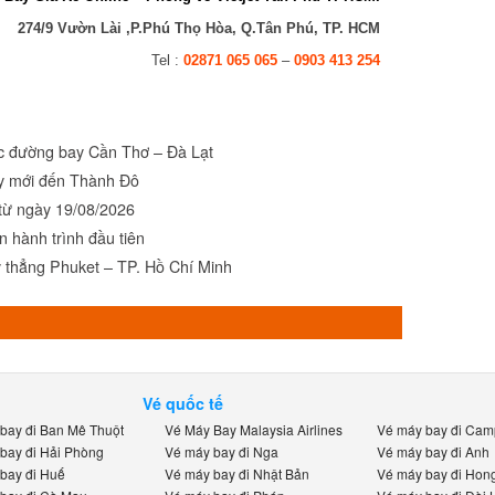
274/9 Vườn Lài ,P.Phú Thọ Hòa, Q.Tân Phú, TP. HCM
Tel :
02871 065 065
–
0903 413 254
c đường bay Cần Thơ – Đà Lạt
 mới đến Thành Đô
ừ ngày 19/08/2026
 hành trình đầu tiên
 thẳng Phuket – TP. Hồ Chí Minh
Vé quốc tế
ay đi Ban Mê Thuột
Vé Máy Bay Malaysia Airlines
Vé máy bay đi Camp
ay đi Hải Phòng
Vé máy bay đi Nga
Vé máy bay đi Anh
ay đi Huế
Vé máy bay đi Nhật Bản
Vé máy bay đi Hong