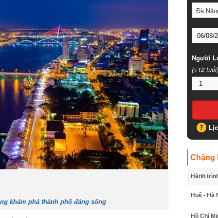
Đà Nẵng
Người Lớ
(>12 tuổi)
Lịc
Chặng B
Hành trình
Huế - Hà N
ng
khám phá thành phố đáng sống
Hồ Chí Minh