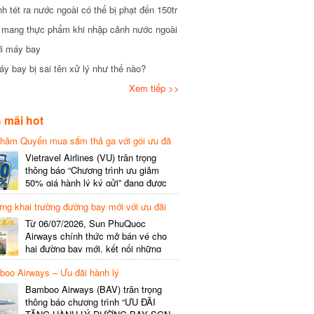
tét ra nước ngoài có thể bị phạt đến 150tr
mang thực phẩm khi nhập cảnh nước ngoài
i máy bay
 bay bị sai tên xử lý như thế nào?
Xem tiếp >>
mãi hot
hâm Quyến mua sắm thả ga với gói ưu đã
phí gói cước
Vietravel Airlines (VU) trân trọng
thông báo “Chương trình ưu giảm
50% giá hành lý ký gửi” đang được
triển khai cho đường bay quốc tế mới
g khai trường đường bay mới với ưu đãi
kết nối từ TP. Hồ Chí Minh
(SGN) đi Thâm Quyến – Trung Quốc
Từ 06/07/2026, Sun PhuQuoc
(SZX), chi tiết như sau: LỊCH BAY
Airways chính thức mở bán vé cho
CHI TIẾT Đường bay SHCB Giờ khởi
hai đường bay mới, kết nối những
hành Giờ đến Tần suất…
điểm đến giàu trải nghiệm, giúp hành
o Airways – Ưu đãi hành lý
khách khám phá vẻ đẹp thiên nhiên
và văn hóa của miền Trung Việt Nam.
Bamboo Airways (BAV) trân trọng
Thông tin đường bay mới Đường bay
thông báo chương trình “ƯU ĐÃI
SHCB Giờ bay Tần suất Thời gian