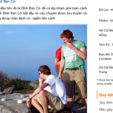
h Bàn Cờ
ầu tiên đó là Đỉnh Bàn Cờ để có dịp khám phá toàn cảnh
Đà Lạt - Hồ
ết Đỉnh Bàn Cờ bắt đầu từ câu chuyện được lưu truyền về
g dừng chân đánh cờ, ngắm tiên cảnh.
Pleiku - Hồ
Hồ Chí Min
Nẵng
Tam Kỳ - H
Ban Mê Thu
Chí Minh
Hồ Chí Min
Trang
* Chưa bao gồm
trong chuyến b
Quy dịn
Quy định m
cần biết
Mẫu giấy 