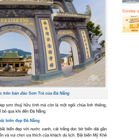
Sunday să
Sanvemay
 trên bán đảo Sơn Trà của Đà Nẵng
p sơn thuỷ hữu tình mà còn là một ngôi chùa linh thiêng,
bỏ qua khi đến Đà Nẵng.
i biển đẹp Đà Nẵng
i biển đẹp với nước xanh, cát trắng dọc bờ biển dài gần
n và vui chơi ưa thích của khách du lịch. Bãi biển Mỹ Khê