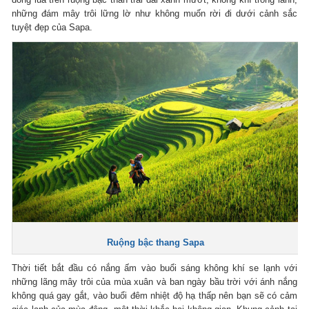
những đám mây trôi lững lờ như không muốn rời đi dưới cảnh sắc
tuyệt đẹp của Sapa.
Ruộng bậc thang Sapa
Thời tiết bắt đầu có nắng ấm vào buổi sáng không khí se lạnh với
những lãng mây trôi của mùa xuân và ban ngày bầu trời với ánh nắng
không quá gay gắt, vào buổi đêm nhiệt độ hạ thấp nên bạn sẽ có cảm