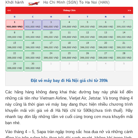
Đặt vé máy bay đi Hà Nội giá chỉ từ 399k
Các hãng hàng không đang khai thác đường bay này phải kể đến
những cái tên như Vietnam Airline, Vietjet Air, Jetstar. Và trong tháng 4
này cũng là thời gian vé máy bay đang thực hiện nhiều chương trình
khuyến mãi với giá vé đi Hà Nội chỉ từ 590k(chưa tính thuế). Hãy
nhanh tay đón lấy những tấm vé cuối cùng trong cơn mưa khuyến mãi
bạn nhé.
Vào tháng 4 – 5, Sapa tràn ngập trong sắc hoa đua nở và những cánh
đồng lúa trên ruộng bậc than trải dài xanh mướt, không khí trong lành,