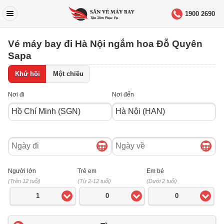
1900 2690
Vé máy bay đi Hà Nội ngắm hoa Đỗ Quyên
Sapa
Khứ hồi
Một chiều
Nơi đi
Nơi đến
Ngày
Ngày
đi
về
Người lớn
Trẻ em
Em bé
(Trên 12 tuổi)
(Từ 2-12 tuổi)
(Dưới 2 tuổi)
1
0
0