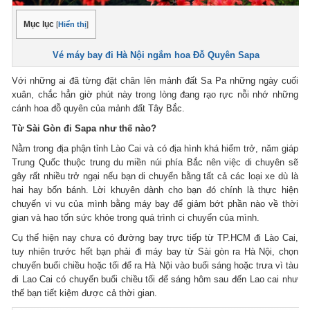
Mục lục
[
Hiển thị
]
Vé máy bay đi Hà Nội ngắm hoa Đỗ Quyên Sapa
Với những ai đã từng đặt chân lên mảnh đất Sa Pa những ngày cuối
xuân, chắc hẳn giờ phút này trong lòng đang rạo rực nỗi nhớ những
cánh hoa đỗ quyên của mảnh đất Tây Bắc.
Từ Sài Gòn đi Sapa như thế nào?
Nằm trong địa phận tỉnh Lào Cai và có địa hình khá hiểm trở, năm giáp
Trung Quốc thuộc trung du miền núi phía Bắc nên việc di chuyên sẽ
gây rất nhiều trở ngại nếu bạn di chuyển bằng tất cả các loại xe dù là
hai hay bốn bánh. Lời khuyên dành cho bạn đó chính là thực hiện
chuyến vi vu của mình bằng máy bay để giảm bớt phần nào về thời
gian và hao tốn sức khỏe trong quá trình ci chuyển của mình.
Cụ thể hiện nay chưa có đường bay trực tiếp từ TP.HCM đi Lào Cai,
tuy nhiên trước hết bạn phải đi máy bay từ Sài gòn ra Hà Nội, chọn
chuyến buổi chiều hoặc tối để ra Hà Nội vào buổi sáng hoặc trưa vì tàu
đi Lao Cai có chuyến buổi chiều tối để sáng hôm sau đến Lao cai như
thế bạn tiết kiệm được cả thời gian.