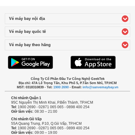
Vé máy bay nội địa
click to expand contents
Vé máy bay quốc tế
click to expand contents
Vé máy bay theo hãng
click to expand contents
Công Ty Cổ Phần Đầu Tư Công Nghệ GeekTek
Địa chỉ: 47A Lê Trọng Tấn, Khu Phố 5, P.Tân Sơn Nhì, TP.HCM
MST: 0318310839 - Tel:
1900 2690
- Email:
info@sanvemaybay.vn
Chi nhánh Quận 1
95C Nguyễn Thị Minh Khai, P.Bến Thành, TP.HCM
Tel
: 1900 2690 - 02871 065 065 - 0898 400 254
Giờ làm việc
: 08:30 – 21:00
Chi nhánh Gò Vấp
55A Quang Trung, P.10, Q.Gò Vấp, TP.HCM
Tel
: 1900 2690 - 02871 065 065 - 0899 400 254
Giờ làm việc
: 09:00 – 19:00