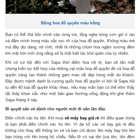
Bông hoa đỗ quyên màu trắng
Bạn có thể thả hồn mình vào rừng núi, lắng nghe từng cơn gió rì rào
và đắm mình trong màu sắc rực rỡ của hoa đỗ quyên. Không màu mè
mà đầy dịu dàng, nữ tính, nhất là những chùm hoa ngậm sương đêm
khi mặt trời mới ửng nắng sẽ là một kiệt tác khó quên của tự nhiên.
Khi có cơ hội đến với Sapa thời điểm hoa nở rộ, bạn sẽ tận mắt
chứng kiến sự kết hợp của những vạt màu hoa đỗ quyên đỏ và hoa đỗ
quyên vàng tạo thành những gam màu rất đẹp trong mắt du khách.
Đây được mệnh danh là vương quốc hoa đỗ quyên vì bởi lẽ Sapa hội
tụ đến 40 loại đỗ quyên khác nhau, nếu may mắn bạn có thể nhìn thấy
tất thảy khoe sắc như một bản giao hưởng sống động khi ghé thăm
Sapa tháng 4 này.
Bí quyết săn vé dành cho người mới đi săn lần đầu
Điền chính xác họ tên: Khi mua
vé máy bay giá rẻ
thì điều quan trọng
là bạn phải điền chính xác họ tên. Vì đa số các vé bay giá rẻ đều
không cho thay đổi thông tin vé và bạn chỉ được lên máy bay khi tên
bạn trùng với tên trong hộ chiếu. Nếu lỡ có sai tên (sai tên, tên đệm