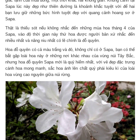
giác lạnh của mùa đông, một thời khắc hai không gian. Khung cảnh tại
Sapa lúc này đẹp như thiên đường là khoảnh khắc tuyệt vời để hai
bạn lưu giữ những bức hình tuyệt đẹp với quang cảnh hoang sơ ở
Sapa.
Thật là thiếu sót nếu không nhắc đến những mùa hoa tháng 4 của
Sapa, vào độ thời gian này thứ hoa được người bản xứ nhắc đến
nhiều nhất và nâng niu nhất có lẽ chính là đỗ quyên.
Hoa đỗ quyên có cả màu trắng và đỏ, không chỉ có ở Sapa, bạn có thể
bắt gặp loài hoa này ở những nơi khác nhau của vùng núi Tây Bắc,
nhưng hoa đỗ quyên Sapa mới là quý hiếm nhất, với vẻ đẹp đặc trưng
cánh hoa mong manh, sắc hoa ánh lên chất quý phái kiêu kì của loài
hoa vùng cao nguyên giữa núi rừng.