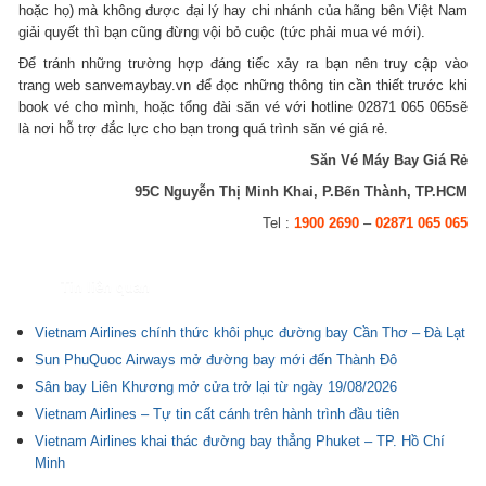
hoặc họ) mà không được đại lý hay chi nhánh của hãng bên Việt Nam
giải quyết thì bạn cũng đừng vội bỏ cuộc (tức phải mua vé mới).
Để tránh những trường hợp đáng tiếc xảy ra bạn nên truy cập vào
trang web sanvemaybay.vn để đọc những thông tin cần thiết trước khi
book vé cho mình, hoặc tổng đài săn vé với hotline 02871 065 065sẽ
là nơi hỗ trợ đắc lực cho bạn trong quá trình săn vé giá rẻ.
Săn Vé Máy Bay Giá Rẻ
95C Nguyễn Thị Minh Khai, P.Bến Thành, TP.HCM
Tel :
1900 2690
–
02871 065 065
Tin liên quan
Vietnam Airlines chính thức khôi phục đường bay Cần Thơ – Đà Lạt
Sun PhuQuoc Airways mở đường bay mới đến Thành Đô
Sân bay Liên Khương mở cửa trở lại từ ngày 19/08/2026
Vietnam Airlines – Tự tin cất cánh trên hành trình đầu tiên
Vietnam Airlines khai thác đường bay thẳng Phuket – TP. Hồ Chí
Minh