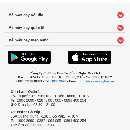
Vé máy bay nội địa
click to expand contents
Vé máy bay quốc tế
click to expand contents
Vé máy bay theo hãng
click to expand contents
Công Ty Cổ Phần Đầu Tư Công Nghệ GeekTek
Địa chỉ: 47A Lê Trọng Tấn, Khu Phố 5, P.Tân Sơn Nhì, TP.HCM
MST: 0318310839 - Tel:
1900 2690
- Email:
info@sanvemaybay.vn
Chi nhánh Quận 1
95C Nguyễn Thị Minh Khai, P.Bến Thành, TP.HCM
Tel
: 1900 2690 - 02871 065 065 - 0898 400 254
Giờ làm việc
: 08:30 – 21:00
Chi nhánh Gò Vấp
55A Quang Trung, P.10, Q.Gò Vấp, TP.HCM
Tel
: 1900 2690 - 02871 065 065 - 0899 400 254
Giờ làm việc
: 09:00 – 19:00