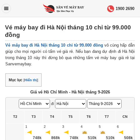
1900 2690
Vé máy bay đi Hà Nội tháng 10 chỉ từ 99.000
đồng
Vé máy bay đi Hà Nội tháng 10 chỉ từ 99.000 đồng
vô cùng hấp dẫn
giúp cho mọi người có tấm vé giá rẻ. Nếu bạn đang dự định đi Hà Nội
trong tháng 10 này thì đừng bỏ qua những tấm vé máy bay giá rẻ tại
Sanvemaybay.
Mục lục
[
Hiển thị
]
Giá vé Hồ Chí Minh - Hà Nội tháng 9-2026
đi
T2
T3
T4
T5
T6
T7
CN
1
2
3
4
5
6
748k
868k
748k
510k
510k
508k