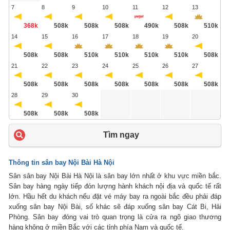
7
8
9
10
11
12
13
368k
508k
508k
508k
490k
508k
510k
14
15
16
17
18
19
20
508k
508k
510k
510k
510k
510k
508k
21
22
23
24
25
26
27
508k
508k
508k
508k
508k
508k
508k
28
29
30
508k
508k
508k
Tìm ngay
Thông tin sân bay Nội Bài Hà Nội
Sân sân bay Nội Bài Hà Nội là sân bay lớn nhất ở khu vực miền bắc.
Sân bay hàng ngày tiếp đón lượng hành khách nội địa và quốc tế rất
lớn. Hầu hết du khách nếu đặt vé máy bay ra ngoài bắc đều phải đáp
xuống sân bay Nội Bài, số khác sẽ đáp xuống sân bay Cát Bi, Hải
Phòng. Sân bay đóng vai trò quan trọng là cửa ra ngõ giao thương
hàng không ở miền Bắc với các tỉnh phía Nam và quốc tế.