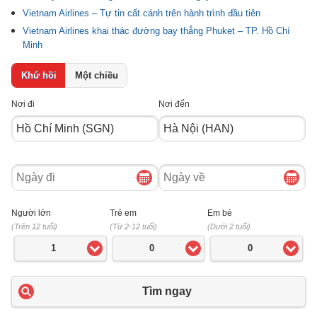
Vietnam Airlines – Tự tin cất cánh trên hành trình đầu tiên
Vietnam Airlines khai thác đường bay thẳng Phuket – TP. Hồ Chí
Minh
Khứ hồi
Một chiều
Nơi đi
Nơi đến
Ngày
Ngày
đi
về
Người lớn
Trẻ em
Em bé
(Trên 12 tuổi)
(Từ 2-12 tuổi)
(Dưới 2 tuổi)
1
0
0
Tìm ngay