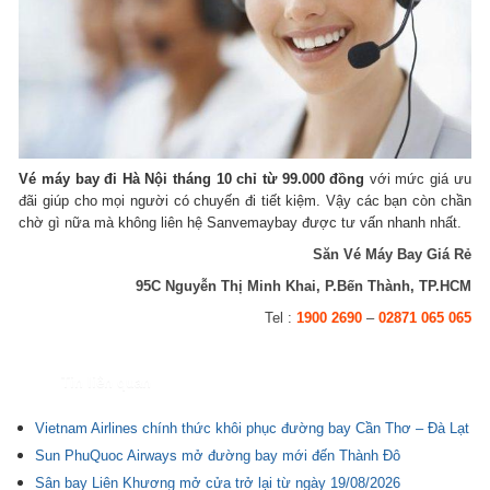
Vé máy bay đi Hà Nội tháng 10 chỉ từ 99.000 đồng
với mức giá ưu
đãi giúp cho mọi người có chuyến đi tiết kiệm. Vậy các bạn còn chần
chờ gì nữa mà không liên hệ Sanvemaybay được tư vấn nhanh nhất.
Săn Vé Máy Bay Giá Rẻ
95C Nguyễn Thị Minh Khai, P.Bến Thành, TP.HCM
Tel :
1900 2690
–
02871 065 065
Tin liên quan
Vietnam Airlines chính thức khôi phục đường bay Cần Thơ – Đà Lạt
Sun PhuQuoc Airways mở đường bay mới đến Thành Đô
Sân bay Liên Khương mở cửa trở lại từ ngày 19/08/2026