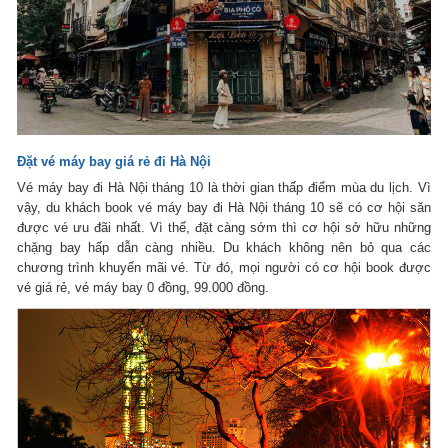
Đặt vé máy bay giá rẻ đi Hà Nội
Vé máy bay đi Hà Nội tháng 10 là thời gian thấp điểm mùa du lịch. Vì
vậy, du khách book vé máy bay đi Hà Nội tháng 10 sẽ có cơ hội săn
được vé ưu đãi nhất. Vì thế, đặt càng sớm thì cơ hội sở hữu những
chặng bay hấp dẫn càng nhiều. Du khách không nên bỏ qua các
chương trình khuyến mãi vé. Từ đó, mọi người có cơ hội book được
vé giá rẻ, vé máy bay 0 đồng, 99.000 đồng.