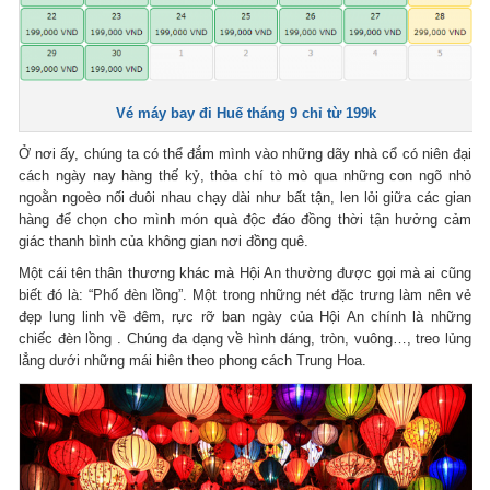
Vé máy bay đi Huế tháng 9 chỉ từ 199k
Ở nơi ấy, chúng ta có thể đắm mình vào những dãy nhà cổ có niên đại
cách ngày nay hàng thế kỷ, thỏa chí tò mò qua những con ngõ nhỏ
ngoằn ngoèo nối đuôi nhau chạy dài như bất tận, len lỏi giữa các gian
hàng để chọn cho mình món quà độc đáo đồng thời tận hưởng cảm
giác thanh bình của không gian nơi đồng quê.
Một cái tên thân thương khác mà Hội An thường được gọi mà ai cũng
biết đó là: “Phố đèn lồng”. Một trong những nét đặc trưng làm nên vẻ
đẹp lung linh về đêm, rực rỡ ban ngày của Hội An chính là những
chiếc đèn lồng . Chúng đa dạng về hình dáng, tròn, vuông…, treo lủng
lẳng dưới những mái hiên theo phong cách Trung Hoa.