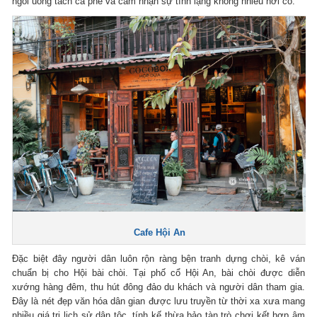
ngồi uống tách cà phê và cảm nhận sự tĩnh lặng không nhiều nơi có.
Cafe Hội An
Đặc biệt đây người dân luôn rộn ràng bện tranh dựng chòi, kê ván
chuẩn bị cho Hội bài chòi. Tại phố cổ Hội An, bài chòi được diễn
xướng hàng đêm, thu hút đông đảo du khách và người dân tham gia.
Đây là nét đẹp văn hóa dân gian được lưu truyền từ thời xa xưa mang
nhiều giá trị lịch sử dân tộc, tính kế thừa bảo tàn trò chơi kết hợp âm