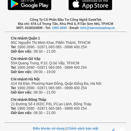
Công Ty Cổ Phần Đầu Tư Công Nghệ GeekTek
Địa chỉ: 47A Lê Trọng Tấn, Khu Phố 5, P.Tân Sơn Nhì, TP.HCM
MST: 0318310839 - Tel:
1900 2690
- Email:
info@sanvemaybay.vn
Chi nhánh Quận 1
95C Nguyễn Thị Minh Khai, P.Bến Thành, TP.HCM
Tel
: 1900 2690 - 02871 065 065 - 0898 400 254
Giờ làm việc
: 08:30 – 21:00
Chi nhánh Gò Vấp
55A Quang Trung, P.10, Q.Gò Vấp, TP.HCM
Tel
: 1900 2690 - 02871 065 065 - 0899 400 254
Giờ làm việc
: 09:00 – 19:00
Chi nhánh Hà Nội
414 Xã Đàn, Phường Nam Đồng, Quận Đống Đa, Hà Nội
Tel
: 1900 2690 - 02871 065 065 - 0899 400 254
Giờ làm việc
: 08:30 – 21:00
Chi nhánh Đồng Tháp
21 Đường Số 4 (KDC P.6), P.Cao Lãnh, Đồng Tháp
Tel
: 1900 2690 - 02871 065 065 - 0899 400 254
Giờ làm việc
: 08:30 – 21:00
Điều khoản sử dụng
|
Chính sách bảo mật