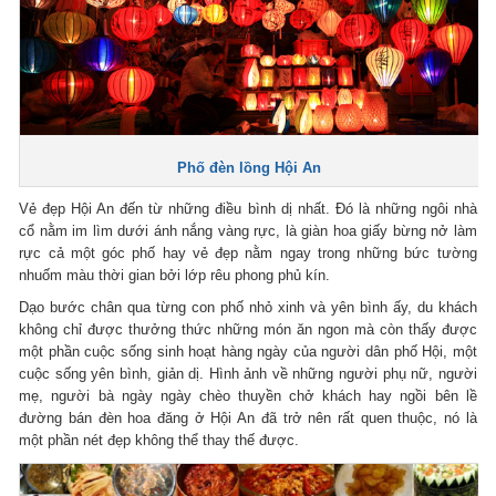
Phố đèn lồng Hội An
Vẻ đẹp Hội An đến từ những điều bình dị nhất. Đó là những ngôi nhà
cổ nằm im lìm dưới ánh nắng vàng rực, là giàn hoa giấy bừng nở làm
rực cả một góc phố hay vẻ đẹp nằm ngay trong những bức tường
nhuốm màu thời gian bởi lớp rêu phong phủ kín.
Dạo bước chân qua từng con phố nhỏ xinh và yên bình ấy, du khách
không chỉ được thưởng thức những món ăn ngon mà còn thấy được
một phần cuộc sống sinh hoạt hàng ngày của người dân phố Hội, một
cuộc sống yên bình, giản dị. Hình ảnh về những người phụ nữ, người
mẹ, người bà ngày ngày chèo thuyền chở khách hay ngồi bên lề
đường bán đèn hoa đăng ở Hội An đã trở nên rất quen thuộc, nó là
một phần nét đẹp không thể thay thế được.