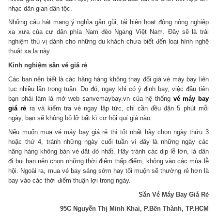
nhạc dân gian dân tộc.
Những câu hát mang ý nghĩa gần gũi, tái hiện hoạt động nông nghiệp
xa xưa của cư dân phía Nam đèo Ngang Việt Nam. Đây sẽ là trải
nghiệm thú vị dành cho những du khách chưa biết đến loại hình nghệ
thuật xa lạ này.
Kinh nghiệm săn vé giá rẻ
Các bạn nên biết là các hãng hàng không thay đổi giá vé máy bay liên
tục nhiều lần trong tuần. Do đó, ngay khi có ý định bay, việc đầu tiên
bạn phải làm là mở web sanvemaybay.vn của hệ thống
vé máy bay
giá rẻ
ra và kiểm tra vé ngay lập tức, chỉ cần đều đặn 5 phút mỗi
ngày, bạn sẽ không bỏ lỡ bất kì cơ hội quí giá nào.
Nếu muốn mua vé máy bay giá rẻ thì tốt nhất hãy chọn ngày thứu 3
hoặc thứ 4, tránh những ngày cuối tuần vì đây là những ngày các
hãng hàng không bán vé đắt đỏ nhất. Hãy tránh các dịp lễ lớn, là dân
đi bụi bạn nên chọn những thời điểm thấp điểm, không vào các mùa lễ
hội. Ngoài ra, mua vé bay sáng sớm hay tối muộn sẽ thường rẻ hơn là
bay vào các thời điểm thuận lợi trong ngày.
Săn Vé Máy Bay Giá Rẻ
95C Nguyễn Thị Minh Khai, P.Bến Thành, TP.HCM