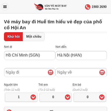
1900 2690
Vé máy bay đi Huế tìm hiểu vẻ đẹp của phố
cổ Hội An
Khứ hồi
Một chiều
Nơi đi
Nơi đến
Ngày
Ngày
đi
về
Người lớn
Trẻ em
Em bé
(Trên 12 tuổi)
(Từ 2-12 tuổi)
(Dưới 2 tuổi)
1
0
0