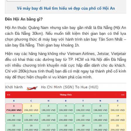
Vé máy bay đi Huế tìm hiểu vẻ đẹp của phố cổ Hội An
Đến Hội An bằng gì?
Hội An thuộc Quảng Nam nhưng sân bay gần nhất là Đà Nẵng (Hội An
cách Đà Nẵng 30km). Nếu muốn tiết kiệm thời gian bạn có thể lựa
chọn phương thức đi máy bay với hành trình sân bay Tân Sơn Nhất –
sân bay Đà Nẵng. Thời gian bay khoảng 1h.
Hiện nay các hãng hàng không như Vietnam Airlines, Jetstar, Vietjetair
đều có khai thác các đường bay từ TP. HCM và Hà Nội đến Đà Nẵng
với nhiều chương trình khuyến mãi cực hấp dẫn dành cho du khách.
Chỉ với 280k(chưa tính thuế) bạn đã có mặt ngay tại thành phố cổ kính
này để thực hiện chuyến vi vu khám phá của mình.