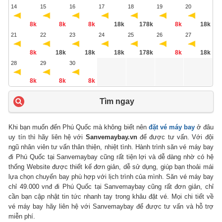
14
15
16
17
18
19
20
8k
8k
8k
18k
178k
8k
18k
21
22
23
24
25
26
27
8k
18k
18k
18k
178k
8k
18k
28
29
30
8k
8k
8k
Tìm ngay
Khi bạn muốn đến Phú Quốc mà không biết nên
đặt vé máy bay
ở đâu
uy tín thì hãy liên hệ với
Sanvemaybay.vn
để được tư vấn. Với đội
ngũ nhân viên tư vấn thân thiện, nhiệt tình. Hành trình săn vé máy bay
đi Phú Quốc tại Sanvemaybay cũng rất tiện lợi và dễ dàng nhờ có hệ
thống Website được thiết kế đơn giản, dễ sử dụng, giúp bạn thoải mái
lựa chọn chuyến bay phù hợp với lịch trình của mình. Săn vé máy bay
chỉ 49.000 vnđ đi Phú Quốc tại Sanvemaybay cũng rất đơn giản, chỉ
cần bạn cập nhật tin tức nhanh tay trong khâu đặt vé. Mọi chi tiết về
vé máy bay hãy liên hệ với Sanvemaybay để được tư vấn và hỗ trợ
miễn phí.