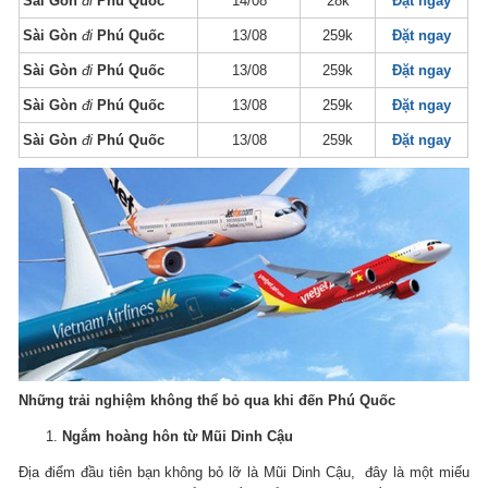
Sài Gòn
đi
Phú Quốc
14/08
28k
Đặt ngay
Sài Gòn
đi
Phú Quốc
13/08
259k
Đặt ngay
Sài Gòn
đi
Phú Quốc
13/08
259k
Đặt ngay
Sài Gòn
đi
Phú Quốc
13/08
259k
Đặt ngay
Sài Gòn
đi
Phú Quốc
13/08
259k
Đặt ngay
Những trải nghiệm không thể bỏ qua khi đến Phú Quốc
Ngắm hoàng hôn từ Mũi Dinh Cậu
Địa điểm đầu tiên bạn không bỏ lỡ là Mũi Dinh Cậu, đây là một miếu