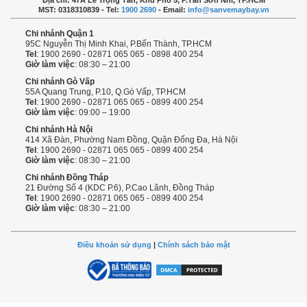
MST: 0318310839 - Tel:
1900 2690
- Email:
info@sanvemaybay.vn
Chi nhánh Quận 1
95C Nguyễn Thị Minh Khai, P.Bến Thành, TP.HCM
Tel
: 1900 2690 - 02871 065 065 - 0898 400 254
Giờ làm việc
: 08:30 – 21:00
Chi nhánh Gò Vấp
55A Quang Trung, P.10, Q.Gò Vấp, TP.HCM
Tel
: 1900 2690 - 02871 065 065 - 0899 400 254
Giờ làm việc
: 09:00 – 19:00
Chi nhánh Hà Nội
414 Xã Đàn, Phường Nam Đồng, Quận Đống Đa, Hà Nội
Tel
: 1900 2690 - 02871 065 065 - 0899 400 254
Giờ làm việc
: 08:30 – 21:00
Chi nhánh Đồng Tháp
21 Đường Số 4 (KDC P.6), P.Cao Lãnh, Đồng Tháp
Tel
: 1900 2690 - 02871 065 065 - 0899 400 254
Giờ làm việc
: 08:30 – 21:00
Điều khoản sử dụng
|
Chính sách bảo mật