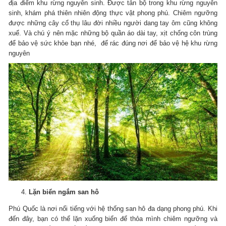
địa điểm khu rừng nguyên sinh. Được tản bộ trong khu rừng nguyên
sinh, khám phá thiên nhiên động thực vật phong phú. Chiêm ngưỡng
được những cây cổ thụ lâu đời nhiều người dang tay ôm cũng không
xuể. Và chú ý nên mặc những bộ quần áo dài tay, xịt chống côn trùng
để bảo vệ sức khỏe bạn nhé, để rác đúng nơi để bảo vệ hệ khu rừng
nguyên
Lặn biển ngắm san hô
Phú Quốc là nơi nổi tiếng với hệ thống san hô đa dạng phong phú. Khi
đến đây, bạn có thể lặn xuống biển để thỏa mình chiêm ngưỡng và