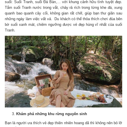
suối: Suối Tranh, suối Đá Bàn,… với khung cảnh hữu tình tuyệt đẹp.
Tắm suối Tranh nước trong vắt, chảy rả rích trong từng khe đá, xung
quanh bao quanh cây cối, không gian rất chill, giúp bạn thư giãn sau
những ngày làm việc vất vả. Du khách có thể thỏa thích chơi đùa bên
bờ suối xanh mát, chiêm ngưỡng được vẻ đẹp hùng vĩ nhất của suối
Tranh.
Khám phá những khu rừng nguyên sinh
Bạn là người ưa thích vẻ đẹp thiên nhiên hoang dã thì không nên bỏ lỡ