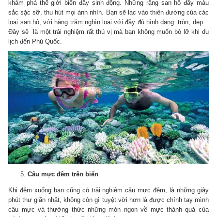
khám phá thế giới biển đầy sinh động. Những rặng san hô đầy màu
sắc sặc sỡ, thu hút mọi ánh nhìn. Bạn sẽ lạc vào thiên đường của các
loại san hô, với hàng trăm nghìn loại với đầy đủ hình dạng: tròn, dẹp..
Đây sẽ là một trải nghiệm rất thú vị mà bạn không muốn bỏ lỡ khi du
lịch đến Phú Quốc.
Câu mực đêm trên biển
Khi đêm xuống bạn cũng có trải nghiệm câu mực đêm, là những giây
phút thư giãn nhất, không còn gì tuyệt vời hơn là được chính tay mình
câu mực và thưởng thức những món ngon về mực thành quả của