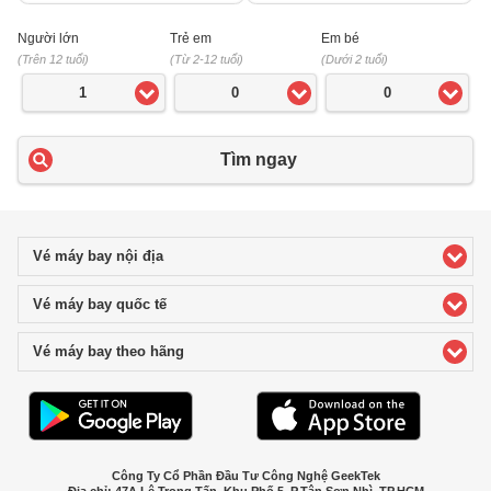
Người lớn
Trẻ em
Em bé
(Trên 12 tuổi)
(Từ 2-12 tuổi)
(Dưới 2 tuổi)
1
0
0
Tìm ngay
Vé máy bay nội địa
click to expand contents
Vé máy bay quốc tế
click to expand contents
Vé máy bay theo hãng
click to expand contents
Công Ty Cổ Phần Đầu Tư Công Nghệ GeekTek
Địa chỉ: 47A Lê Trọng Tấn, Khu Phố 5, P.Tân Sơn Nhì, TP.HCM