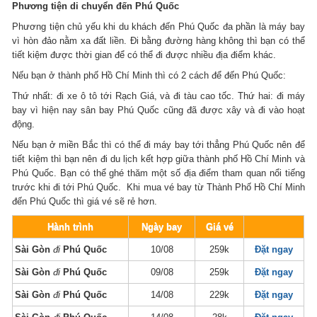
Phương tiện di chuyển đến Phú Quốc
Phương tiện chủ yếu khi du khách đến Phú Quốc đa phần là máy bay
vì hòn đảo nằm xa đất liền. Đi bằng đường hàng không thì bạn có thể
tiết kiệm được thời gian để có thể đi được nhiều địa điểm khác.
Nếu bạn ở thành phố Hồ Chí Minh thì có 2 cách để đến Phú Quốc:
Thứ nhất: đi xe ô tô tới Rạch Giá, và đi tàu cao tốc. Thứ hai: đi máy
bay vì hiện nay sân bay Phú Quốc cũng đã được xây và đi vào hoạt
động.
Nếu bạn ở miền Bắc thì có thể đi máy bay tới thẳng Phú Quốc nên để
tiết kiệm thì bạn nên đi du lịch kết hợp giữa thành phố Hồ Chí Minh và
Phú Quốc. Bạn có thể ghé thăm một số địa điểm tham quan nổi tiếng
trước khi đi tới Phú Quốc. Khi mua vé bay từ Thành Phố Hồ Chí Minh
đến Phú Quốc thì giá vé sẽ rẻ hơn.
Hành trình
Ngày bay
Giá vé
Sài Gòn
đi
Phú Quốc
10/08
259k
Đặt ngay
Sài Gòn
đi
Phú Quốc
09/08
259k
Đặt ngay
Sài Gòn
đi
Phú Quốc
14/08
229k
Đặt ngay