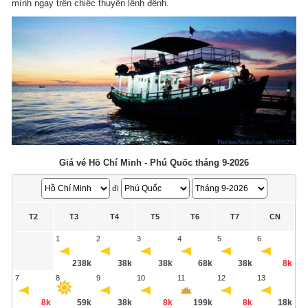
mình ngay trên chiếc thuyền lênh đênh.
Giá vé Hồ Chí Minh - Phú Quốc tháng 9-2026
đi
T2
T3
T4
T5
T6
T7
CN
1
2
3
4
5
6
238k
38k
38k
68k
38k
8k
7
8
9
10
11
12
13
8k
59k
38k
8k
199k
8k
18k