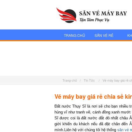
TRANG CHỦ
SĂN VÉ RẺ
KH
Trang chủ
/
Tin Tức
/
Vé máy bay giá rẻ ch
Vé máy bay giá rẻ chia sẻ ki
Đất nước Thụy Sĩ là nơi sẽ cho bạn nhiều tr
hùng vĩ như tranh vẽ, cánh đồng xanh mướt ba
Sĩ được coi là đất nước đắt đỏ nhất châu Âu
giới khiến du khách nếu đã đặt chân đến Â
mình.Liên hệ với chúng tôi hệ thống
săn vé m