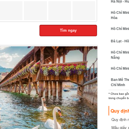
Hà Nội - H
Hồ Chí Minh
Hòa
Hồ Chí Minh
Tìm ngay
Đà Lạt - Hồ
Hồ Chí Min
Nẵng
Hồ Chí Min
Ban Mê Thu
Chí Minh
* Chưa bao gồm
trong chuyến b
Quy dịn
Quy định m
cần biết
Mẫu giấy 