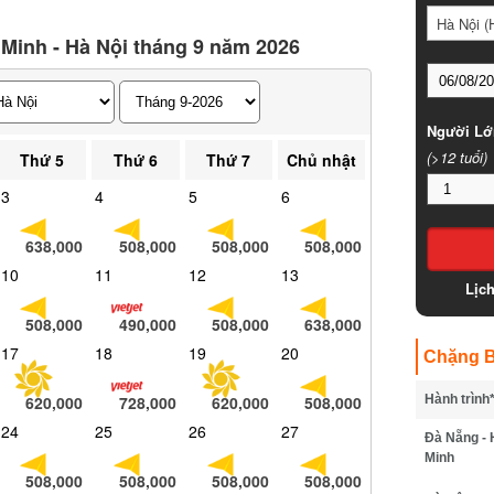
Hà Nội (
 Minh - Hà Nội tháng 9 năm 2026
Người Lớ
(>12 tuổi)
Thứ 5
Thứ 6
Thứ 7
Chủ nhật
3
4
5
6
638,000
508,000
508,000
508,000
10
11
12
13
Lịc
508,000
490,000
508,000
638,000
17
18
19
20
Chặng B
620,000
728,000
620,000
508,000
Hành trình
24
25
26
27
Đà Nẵng - 
Minh
508,000
508,000
508,000
508,000