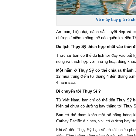
Vé máy bay giá rẻ ch
An toàn, hiện đại, cảnh sắc tuyệt đẹp và 
những kỉ niệm không thể nào quên khi đến T
Du lịch Thụy Sỹ thích hợp nhất vào thời 
Thực sự bạn có thể du lịch tới đây vào bất k
riêng và thích hợp với những hoạt động khác
Một năm ở Thụy Sỹ có thể chia ra thành 
12,mùa trung điểm từ tháng 4 đến tháng 6,m
4 năm sau.
Di chuyển tới
Thụy Sĩ
?
Từ Việt Nam, bạn chỉ có thể đến Thụy Sỹ b
hiện tại chưa có đường bay thẳng tới Thụy S
Bạn có thể tham khảo một số hãng hàng khô
Cathay Pacific Airlines, v.v. có đường bay 
Khi đã đến Thụy Sỹ bạn sẽ có rất nhiều phư
điện. Giao thông công cộng ở đây nổi tiếng h