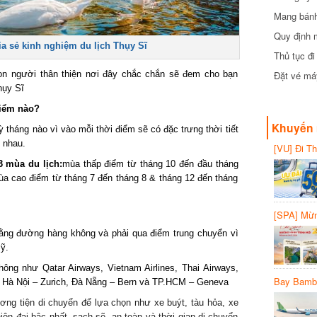
Mang bánh 
đồng
Quy định 
ia sẻ kinh nghiệm du lịch Thụy Sĩ
Thủ tục đ
con người thân thiện nơi đây chắc chắn sẽ đem cho bạn
Đặt vé máy
hụy Sĩ
điểm nào?
Khuyến 
ỳ tháng nào vì vào mỗi thời điểm sẽ có đặc trưng thời tiết
 nhau.
[VU] Đi T
giảm 50% 
3 mùa du lịch:
mùa thấp điểm từ tháng 10 đến đầu tháng
ùa cao điểm từ tháng 7 đến tháng 8 & tháng 12 đến tháng
[SPA] Mừn
20%
ằng đường hàng không và phải qua điểm trung chuyển vì
ỹ.
ng như Qatar Airways, Vietnam Airlines, Thai Airways,
Bay Bambo
từ Hà Nội – Zurich, Đà Nẵng – Bern và TP.HCM – Geneva
ơng tiện di chuyển để lựa chọn như xe buýt, tàu hỏa, xe
iện đại bậc nhất, sạch sẽ, an toàn và thời gian di chuyển