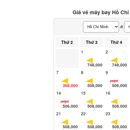
Giá vé máy bay Hồ Chí
đi
Thứ 2
Thứ 3
Thứ 4
1
2
748,000
748,000
7
8
9
368,000
508,000
506,000
14
15
16
506,000
508,000
508,000
21
22
23
508,000
508,000
508,000