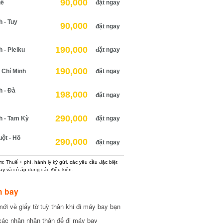
90,000
uế
đặt ngay
 - Tuy
90,000
đặt ngay
190,000
 - Pleiku
đặt ngay
190,000
 Chí Minh
đặt ngay
h - Đà
198,000
đặt ngay
290,000
h - Tam Kỳ
đặt ngay
ột - Hồ
290,000
đặt ngay
: Thuế + phí, hành lý ký gửi, các yêu cầu đặc biệt
ay và có áp dụng các điều kiện.
h bay
ới về giấy tờ tuỳ thân khi đi máy bay bạn
xác nhận nhân thân để đi máy bay