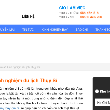
GIỜ LÀM VIỆC
08h đến 21h
THỨ 2 - THỨ 6:
LIÊN HỆ
08h30 đến 20h
THỨ 7 - CN:
UYẾN MÃI
TIN TỨC
KINH NGHIỆM BAY
BÁO CHÍ
THANH T
ia sẻ kinh nghiệm du lịch Thụy Sĩ
nh nghiệm du lịch Thụy Sĩ
ải nghiệm chỉ có một lần trong đời khác như dãy núi Alps
Khứ h
o la bất tận và thị trấn cổ với nền văn hóa lâu đời. Thụy
 tuy nhiên lại là một trong những điểm đến đẹp nhất thế
Hồ Chí 
u châu thì không thể bỏ lỡ trong chuyến hành trình của
áy bay giá rẻ
sẽ giúp bạn có chuyến du lịch thật thú vị!