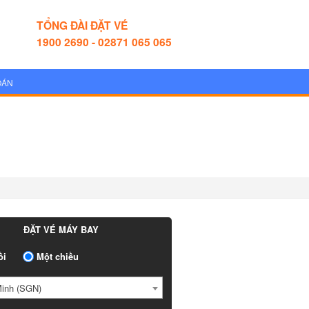
TỔNG ĐÀI ĐẶT VÉ
1900 2690 - 02871 065 065
OÁN
ĐẶT VÉ MÁY BAY
ồi
Một chiều
Minh (SGN)