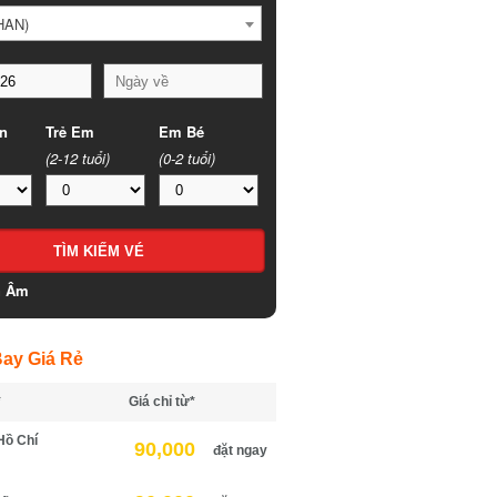
HAN)
n
Trẻ Em
Em Bé
(2-12 tuổi)
(0-2 tuổi)
h Âm
ay Giá Rẻ
*
Giá chỉ từ*
Hồ Chí
90,000
đặt ngay