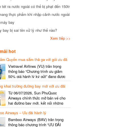
tét ra nước ngoài có thể bị phạt đến 150tr
mang thực phẩm khi nhập cảnh nước ngoài
i máy bay
 bay bị sai tên xử lý như thế nào?
Xem tiếp >>
mãi hot
hâm Quyến mua sắm thả ga với gói ưu đã
phí gói cước
Vietravel Airlines (VU) trân trọng
thông báo “Chương trình ưu giảm
50% giá hành lý ký gửi” đang được
triển khai cho đường bay quốc tế mới
g khai trường đường bay mới với ưu đãi
kết nối từ TP. Hồ Chí Minh
(SGN) đi Thâm Quyến – Trung Quốc
Từ 06/07/2026, Sun PhuQuoc
(SZX), chi tiết như sau: LỊCH BAY
Airways chính thức mở bán vé cho
CHI TIẾT Đường bay SHCB Giờ khởi
hai đường bay mới, kết nối những
hành Giờ đến Tần suất…
điểm đến giàu trải nghiệm, giúp hành
o Airways – Ưu đãi hành lý
khách khám phá vẻ đẹp thiên nhiên
và văn hóa của miền Trung Việt Nam.
Bamboo Airways (BAV) trân trọng
Thông tin đường bay mới Đường bay
thông báo chương trình “ƯU ĐÃI