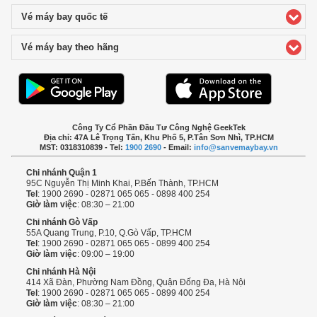
Vé máy bay quốc tế
click to expand contents
Vé máy bay theo hãng
click to expand contents
Công Ty Cổ Phần Đầu Tư Công Nghệ GeekTek
Địa chỉ: 47A Lê Trọng Tấn, Khu Phố 5, P.Tân Sơn Nhì, TP.HCM
MST: 0318310839 - Tel:
1900 2690
- Email:
info@sanvemaybay.vn
Chi nhánh Quận 1
95C Nguyễn Thị Minh Khai, P.Bến Thành, TP.HCM
Tel
: 1900 2690 - 02871 065 065 - 0898 400 254
Giờ làm việc
: 08:30 – 21:00
Chi nhánh Gò Vấp
55A Quang Trung, P.10, Q.Gò Vấp, TP.HCM
Tel
: 1900 2690 - 02871 065 065 - 0899 400 254
Giờ làm việc
: 09:00 – 19:00
Chi nhánh Hà Nội
414 Xã Đàn, Phường Nam Đồng, Quận Đống Đa, Hà Nội
Tel
: 1900 2690 - 02871 065 065 - 0899 400 254
Giờ làm việc
: 08:30 – 21:00