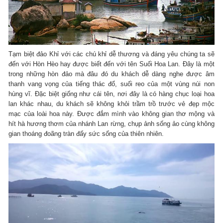
Tạm biệt đảo Khỉ với các chú khỉ dễ thương và đáng yêu chúng ta sẽ
đến với Hòn Hèo hay được biết đến với tên Suối Hoa Lan. Đây là một
trong những hòn đảo mà đâu đó du khách dễ dàng nghe được âm
thanh vang vọng của tiếng thác đổ, suối reo của một vùng núi non
hùng vĩ. Đặc biệt giống như cái tên, nơi đây là có hàng chục loại hoa
lan khác nhau, du khách sẽ không khỏi trầm trồ trước vẻ đẹp mộc
mạc của loài hoa này. Được đắm mình vào không gian thơ mộng và
hít hà hương thơm của nhánh Lan rừng, chụp ảnh sống ảo cùng không
gian thoáng đoãng tràn đấy sức sống của thiên nhiên.