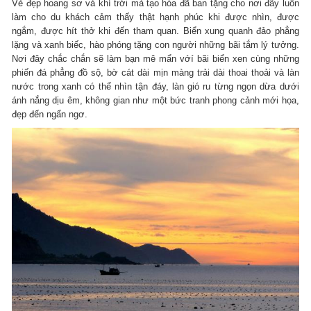
Vẻ đẹp hoang sơ và khí trời mà tạo hóa đã ban tặng cho nơi đây luôn
làm cho du khách cảm thấy thật hạnh phúc khi được nhìn, được
ngắm, được hít thở khi đến tham quan. Biển xung quanh đảo phẳng
lặng và xanh biếc, hào phóng tặng con người những bãi tắm lý tưởng.
Nơi đây chắc chắn sẽ làm bạn mê mẩn vớí bãi biển xen cùng những
phiến đá phẳng đồ sộ, bờ cát dài mịn màng trải dài thoai thoải và làn
nước trong xanh có thể nhìn tận đáy, làn gió ru từng ngọn dừa dưới
ánh nắng dịu êm, không gian như một bức tranh phong cảnh mới họa,
đẹp đến ngẩn ngơ.