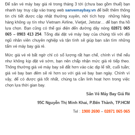
Để săn vé máy bay giá rẻ trong tháng 3 tới (chưa bao gồm thuế) bạn
nhanh tay truy cập vào trang web
sanvemaybay.vn
để biết thêm thông
tin chi tiết được cập nhật thường xuyên, nới tích hợp những hãng
hàng không uy tín như Vietnam Airline, Vietjet, Jetstar… để bạn tha hồ
lựa chọn. Bạn cũng có thể gọi điện đến đường dây nóng
02871 065
065 – 0903 413 254
. Tổng đài đặt vé máy bay của chúng tôi với đội
ngũ nhân viên chuyên nghiệp và tận tình sẽ giúp bạn săn tìm những
tấm vé máy bay giá rẻ.
Mức giá vé rẻ bất ngờ chỉ có số lượng rất hạn chế, chính vì thế nếu
như không kịp đặt vé sớm, bạn nên chấp nhận mức giá rẻ tiếp theo.
Thông thường giá vé máy bay sẽ đắt hơn vào các dịp lế tết, cuối tuần;
giá vé bay ban đêm sẽ rẻ hơn so với giá vé bay ban ngày. Chính vì
vậy, để có được giá tốt nhất, chúng ta cần linh hoạt hơn trong việc
chọn lựa thời gian bay.
Săn Vé Máy Bay Giá Rẻ
95C Nguyễn Thị Minh Khai, P.Bến Thành, TP.HCM
Tel :
1900 2690
–
02871 065 065