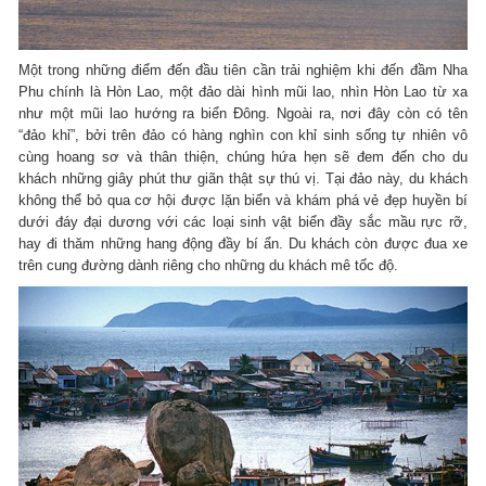
Một trong những điểm đến đầu tiên cần trải nghiệm khi đến đầm Nha
Phu chính là Hòn Lao, một đảo dài hình mũi lao, nhìn Hòn Lao từ xa
như một mũi lao hướng ra biển Đông. Ngoài ra, nơi đây còn có tên
“đảo khỉ”, bởi trên đảo có hàng nghìn con khỉ sinh sống tự nhiên vô
cùng hoang sơ và thân thiện, chúng hứa hẹn sẽ đem đến cho du
khách những giây phút thư giãn thật sự thú vị. Tại đảo này, du khách
không thể bỏ qua cơ hội được lặn biển và khám phá vẻ đẹp huyền bí
dưới đáy đại dương với các loại sinh vật biển đầy sắc mầu rực rỡ,
hay đi thăm những hang động đầy bí ẩn. Du khách còn được đua xe
trên cung đường dành riêng cho những du khách mê tốc độ.