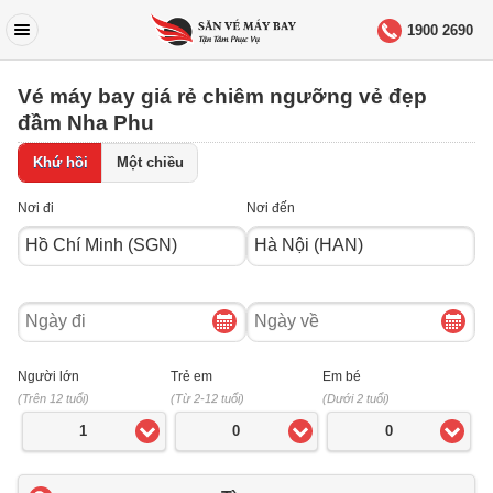
1900 2690
Vé máy bay giá rẻ chiêm ngưỡng vẻ đẹp
đầm Nha Phu
Khứ hồi
Một chiều
Nơi đi
Nơi đến
Ngày
Ngày
đi
về
Người lớn
Trẻ em
Em bé
(Trên 12 tuổi)
(Từ 2-12 tuổi)
(Dưới 2 tuổi)
1
0
0